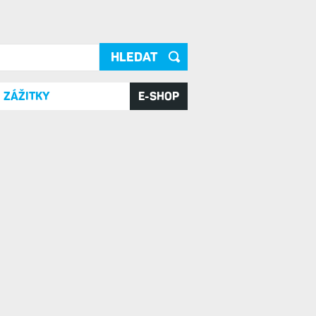
ání
ZÁŽITKY
E-SHOP