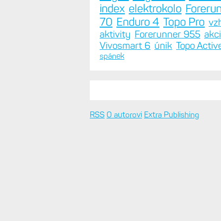
index
elektrokolo
Foreru
70
Enduro 4
Topo Pro
vz
aktivity
Forerunner 955
akc
Vivosmart 6
únik
Topo Activ
spánek
RSS
O autorovi
Extra Publishing