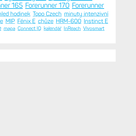
nner 165
Forerunner 170
Forerunner
hled hodinek
Topo Czech
minuty intenzivní
ie
MIP
Fénix E
chůze
HRM-600
Instinct E
e
mapa
Connect IQ
kalendář
InReach
Vivosmart