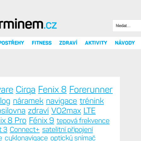
Hledat
Vyhledáv
 POSTŘEHY
FITNESS
ZDRAVÍ
AKTIVITY
NÁVODY
ware
Cirqa
Fenix 8
Forerunner
log
náramek
navigace
trénink
silovna
zdraví
VO2max
LTE
ix 8 Pro
Fénix 9
tepová frekvence
t 3
Connect+
satelitní připojení
e
cyklonavigace
optický snímač