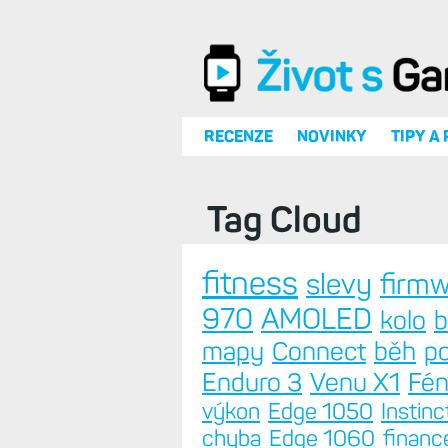
Přejít k hlavnímu obsahu
RECENZE
NOVINKY
TIPY A
Tag Cloud
fitness
slevy
firm
970
AMOLED
kolo
b
mapy
Connect
běh
po
Enduro 3
Venu X1
Fén
výkon
Edge 1050
Instinc
chyba
Edge 1060
financ