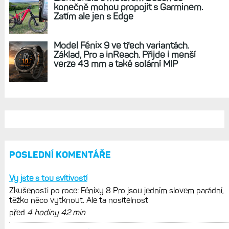
REKLAMA
AKTUÁLNĚ NA BLOGU
Zkušenosti po roce: Fénixy 8 Pro jsou
jedním slovem parádní, těžko něco
vytknout. Ale ta nositelnost
Zaměření zátěže: Hodnotí, zda je váš
trénink produktivní a jestli se nachází
v optimálních oblastech