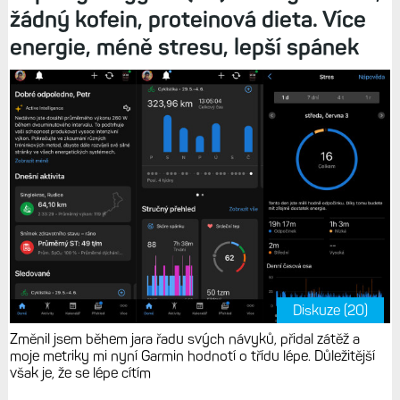
žádný kofein, proteinová dieta. Více
energie, méně stresu, lepší spánek
Diskuze (20)
Změnil jsem během jara řadu svých návyků, přidal zátěž a
moje metriky mi nyní Garmin hodnotí o třídu lépe. Důležitější
však je, že se lépe cítím