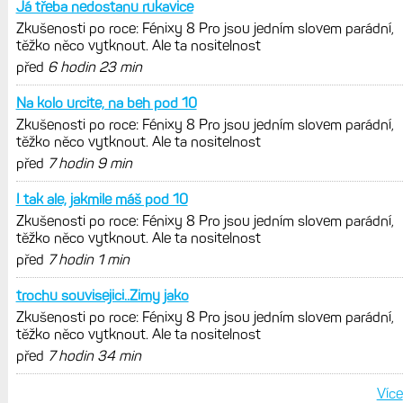
Garmin poprvé překonal hranici
300 dolarů. Cena akcií za devět
měsíců výrazně vzrostla
Elektrokola s motorem Bosch se
konečně mohou propojit s Garminem.
Zatím ale jen s Edge
Model Fénix 9 ve třech variantách.
Základ, Pro a inReach. Přijde i menší
verze 43 mm a také solární MIP