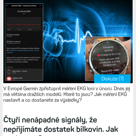
Diskuze (7)
V Evropě Garmin zpřístupnil měření EKG loni v únoru. Dnes jej
má většina dražších modelů. Které to jsou? Jak měření EKG
nastavit a co dostanete za výsledky?
Čtyři nenápadné signály, že
nepřijímáte dostatek bílkovin. Jak