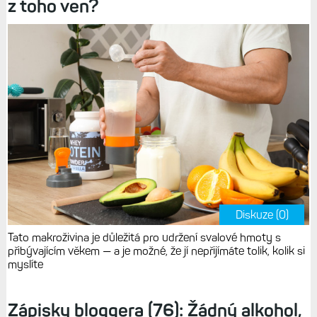
z toho ven?
Diskuze (0)
Tato makroživina je důležitá pro udržení svalové hmoty s
přibývajícím věkem — a je možné, že jí nepřijímáte tolik, kolik si
myslíte
Zápisky bloggera (76): Žádný alkohol,