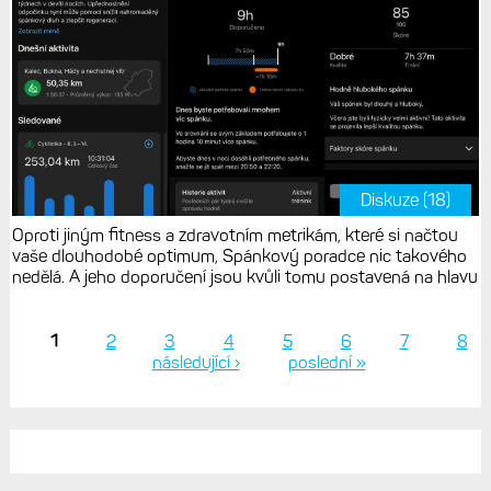
Diskuze (18)
Oproti jiným fitness a zdravotním metrikám, které si načtou
vaše dlouhodobé optimum, Spánkový poradce nic takového
nedělá. A jeho doporučení jsou kvůli tomu postavená na hlavu
1
2
3
4
5
6
7
8
následující ›
poslední »
Stránky