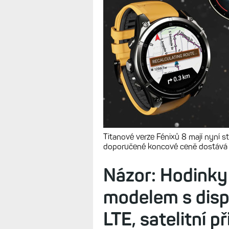
3. Model Fénix 
TIPY A POSTŘEHY