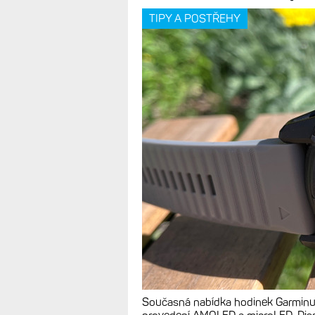
Titanové verze Fénixů 8 mají nyní s
doporučené koncové ceně dostává 
Názor: Hodinky
modelem s disp
LTE, satelitní p
TIPY A POSTŘEHY