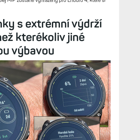
Diskuze (49)
napovídá, že nový model Fénix 9 přijde jenom v
ej MIP zůstane vyhrazený pro Enduro 4, které si
ky s extrémní výdrží
ež kterékoliv jiné
ou výbavou