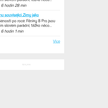
SLEDNÍ KOMENTÁŘE
ste s tou svítivostí
enosti po roce: Fénixy 8 Pro jsou
ím slovem parádní, těžko něco