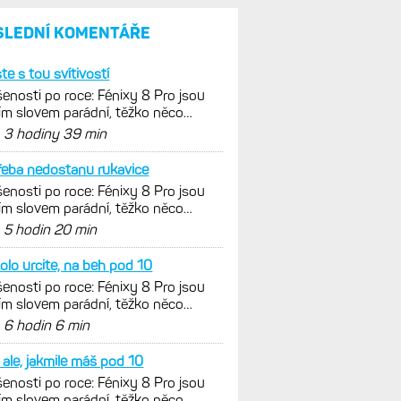
a jestli se nachází
v optimálních oblastech
Garmin poprvé překonal
hranici 300 dolarů. Cena akcií
za devět měsíců výrazně
vzrostla
Elektrokola s motorem Bosch
se konečně mohou propojit
s Garminem. Zatím ale jen
s Edge
Model Fénix 9 ve třech
variantách. Základ, Pro
a inReach. Přijde i menší
verze 43 mm a také solární
MIP