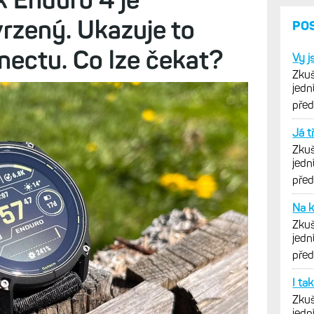
Diskuze (16)
cenu hodinek Enduro 3 ještě nedávno jsem viděl
 koupit ještě levněji, a to dokonce přímo u Garminu
k Enduro 4 je
rzený. Ukazuje to
nectu. Co lze čekat?