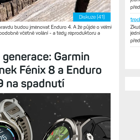
Diskuze (41)
opravdu budou jmenovat Enduro 4. A že půjde o velmi
podobně včetně volání - a tedy reproduktoru a
PO
 generace: Garmin
Vy j
Zkuš
inek Fénix 8 a Enduro
jedn