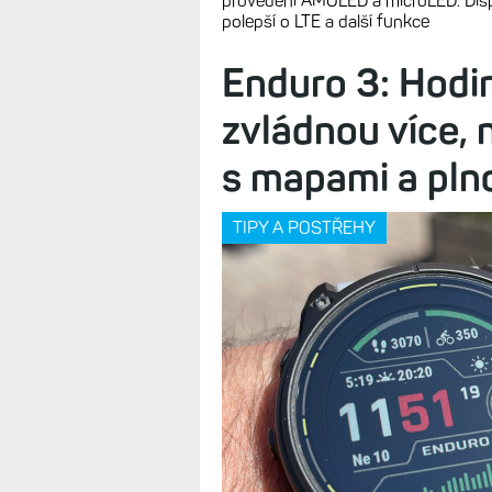
Současná nabídka hodinek Garminu 
provedení AMOLED a microLED. Displ
polepší o LTE a další funkce
Enduro 3: Hodin
zvládnou více, n
s mapami a pln
TIPY A POSTŘEHY