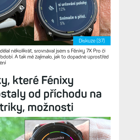
Diskuze (37)
ělal několikrát, srovnával jsem s Fénixy 7X Pro či
období. A tak mě zajímalo, jak to dopadne uprostřed
jení