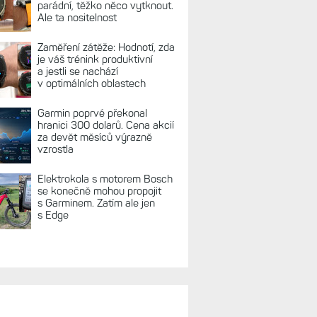
parádní, těžko něco vytknout.
Ale ta nositelnost
Zaměření zátěže: Hodnotí, zda
je váš trénink produktivní
a jestli se nachází
v optimálních oblastech
Garmin poprvé překonal
hranici 300 dolarů. Cena akcií
za devět měsíců výrazně
vzrostla
Elektrokola s motorem Bosch
se konečně mohou propojit
s Garminem. Zatím ale jen
s Edge