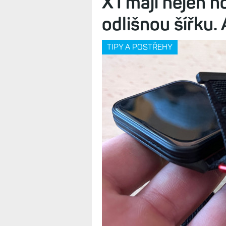
X1 mají nejen n
odlišnou šířku.
TIPY A POSTŘEHY