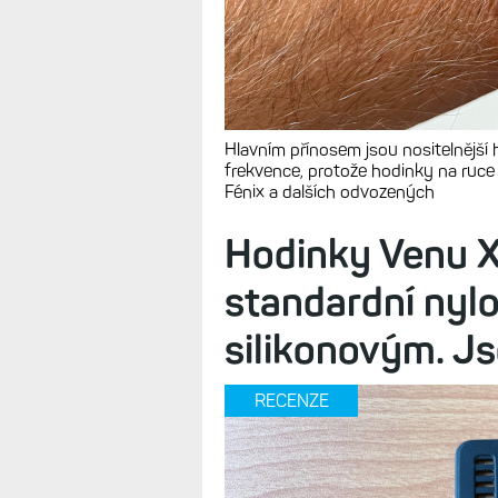
Hlavním přínosem jsou nositelnější 
frekvence, protože hodinky na ruce to
Fénix a dalších odvozených
Hodinky Venu X
standardní nyl
silikonovým. J
RECENZE