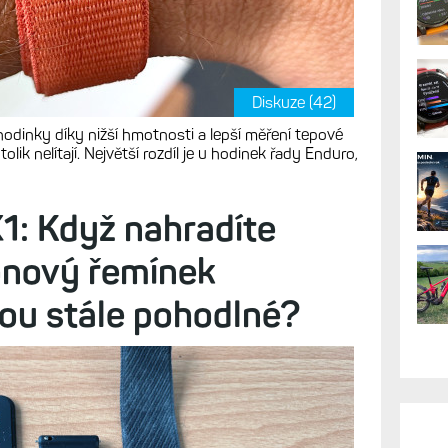
Diskuze (42)
hodinky díky nižší hmotnosti a lepší měření tepové
lik nelítají. Největší rozdíl je u hodinek řady Enduro,
1: Když nahradíte
onový řemínek
sou stále pohodlné?