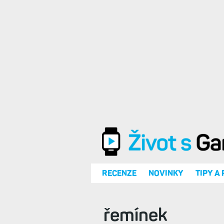
Přejít k hlavnímu obsahu
RECENZE
NOVINKY
TIPY A
řemínek