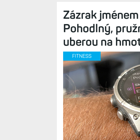
Zázrak jménem 
Pohodlný, pruž
uberou na hmotn
FITNESS