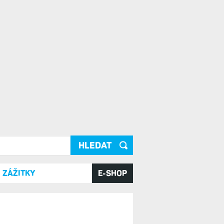
ání
ZÁŽITKY
E-SHOP