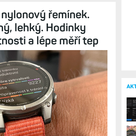
nylonový řemínek.
ný, lehký. Hodinky
osti a lépe měří tep
AK