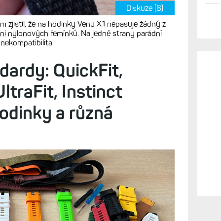
Diskuze (8)
m zjistil, že na hodinky Venu X1 nepasuje žádný z
ni nylonových řemínků. Na jedné strany parádní
 nekompatibilita
dardy: QuickFit,
ltraFit, Instinct
hodinky a různá