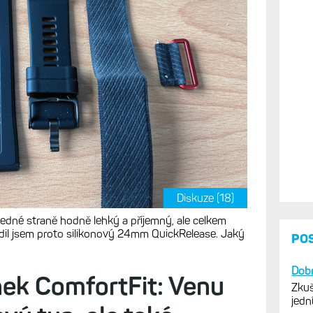
Diskuze (18)
jedné straně hodně lehký a příjemný, ale celkem
ídil jsem proto silikonový 24mm QuickRelease. Jaký
PO
Dobr
ek ComfortFit: Venu
Zkuš
jedn