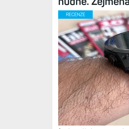
nudné. Zejména
RECENZE