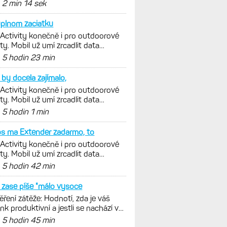
nout. Ale ta nositelnost
d
2 min 14 sek
plnom zaciatku
 Activity konečně i pro outdoorové
ty. Mobil už umí zrcadlit data
istiky, běhu i chůze
d
5 hodin 23 min
by docela zajímalo,
 Activity konečně i pro outdoorové
ty. Mobil už umí zrcadlit data
istiky, běhu i chůze
d
5 hodin 1 min
s ma Extender zadarmo, to
 Activity konečně i pro outdoorové
ty. Mobil už umí zrcadlit data
istiky, běhu i chůze
d
5 hodin 42 min
zase píše "málo vysoce
ření zátěže: Hodnotí, zda je váš
ink produktivní a jestli se nachází v
málních oblastech
d
5 hodin 45 min