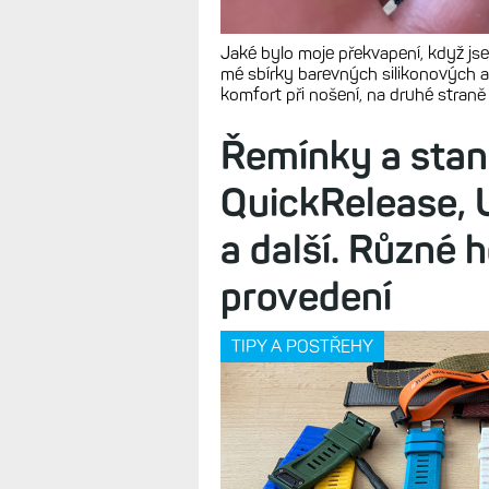
Jaké bylo moje překvapení, když jse
mé sbírky barevných silikonových a
komfort při nošení, na druhé straně
Řemínky a stan
QuickRelease, U
a další. Různé 
provedení
TIPY A POSTŘEHY