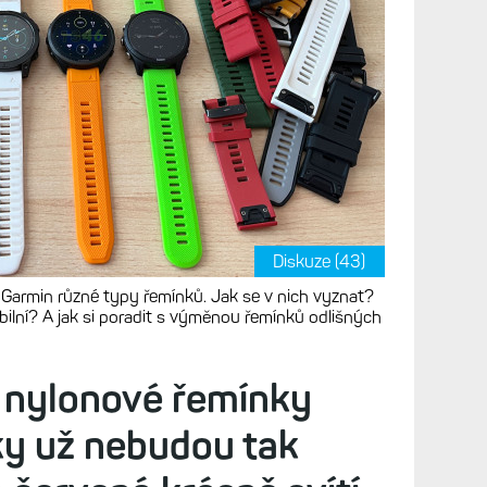
Diskuze (43)
Garmin různé typy řemínků. Jak se v nich vyznat?
lní? A jak si poradit s výměnou řemínků odlišných
 nylonové řemínky
ky už nebudou tak