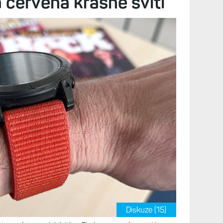
 červená krásně svítí
Diskuze (15)