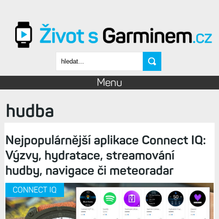
Přejít k hlavnímu obsahu
Vyhledávání
Menu
hudba
Nejpopulárnější aplikace Connect IQ:
Výzvy, hydratace, streamování
hudby, navigace či meteoradar
CONNECT IQ