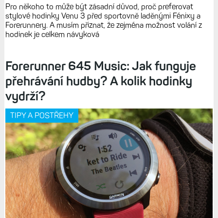
Pro někoho to může být zásadní důvod, proč preferovat
stylové hodinky Venu 3 před sportovně laděnými Fénixy a
Forerunnery. A musím přiznat, že zejména možnost volání z
hodinek je celkem návyková
Forerunner 645 Music: Jak funguje
přehrávání hudby? A kolik hodinky
vydrží?
TIPY A POSTŘEHY