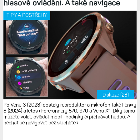
hlasové ovládání. A také navigace
TIPY A POSTŘEHY
Diskuze (23)
Po Venu 3 (2023) dostaly reproduktor a mikrofon také Fénixy
8 (2024) a letos i Forerunnery 570, 970 a Venu X1. Díky tomu
můžete volat, ovládat mobil i hodinky či přehrávat hudbu. A
nechat se navigovat bez sluchátek