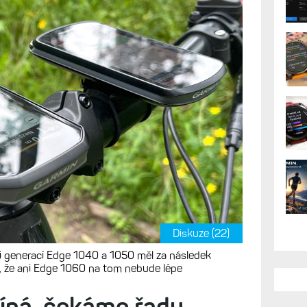
Diskuze (22)
zi generací Edge 1040 a 1050 měl za následek
, že ani Edge 1060 na tom nebude lépe
íná, čekáme řadu