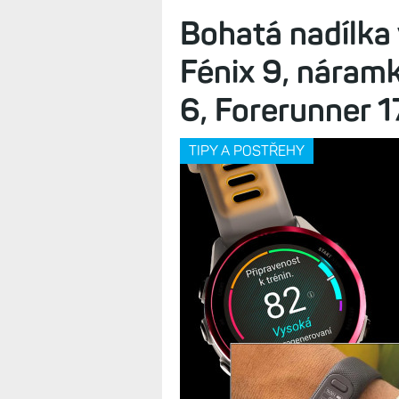
Bohatá nadílka
Fénix 9, náram
6, Forerunner 
TIPY A POSTŘEHY