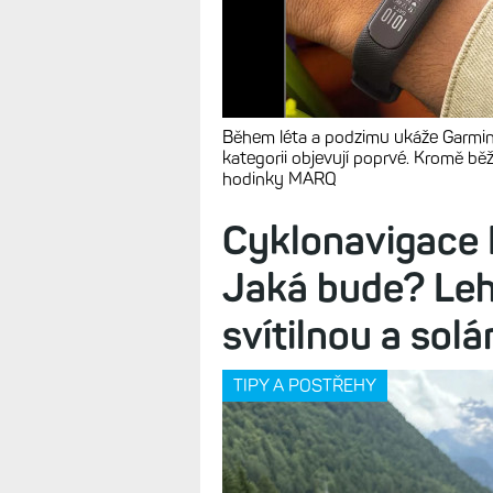
Během léta a podzimu ukáže Garmin 
kategorii objevují poprvé. Kromě b
hodinky MARQ
Cyklonavigace 
Jaká bude? Lehč
svítilnou a sol
TIPY A POSTŘEHY