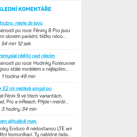
SLEDNÍ KOMENTÁŘE
buzno. nepis ze jsou
enosti po roce: Fénixy 8 Pro jsou
ím slovem parádní, těžko něco
nout. Ale ta nositelnost
d
54 min 12 sek
emyslal niekto nad niecim
enosti po roce: Hodinky Forerunner
jsou stále modelem s nejlepším
ěrem ceny a výkonu
d
1 hodina 49 min
x E2 mi nedává smysl po
l Fénix 9 ve třech variantách.
ad, Pro a inReach. Přijde i menší
e 43 mm a také solární...
d
3 hodiny 34 min
sem aktuálně max.
nky Enduro 4 nedostanou LTE ani
litní komunikaci. Ty nabídne řada