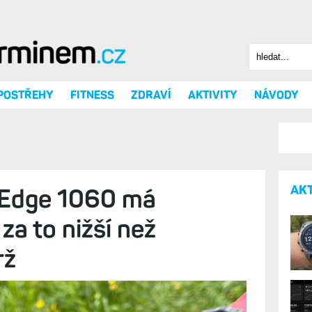
Hledat
Vyhledáv
 POSTŘEHY
FITNESS
ZDRAVÍ
AKTIVITY
NÁVODY
AK
 Edge 1060 má
za to nižší než
rž