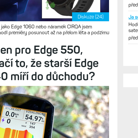
Féni
pře
Diskuze (24)
Ja s
Hodi
ly jako Edge 1060 nebo náramek CIRQA jsem
sate
zhodl premiéry posunout až na přelom léta a podzimu
Féni
pře
jen pro Edge 550,
čí to, že starší Edge
0 míří do důchodu?