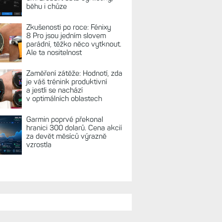
běhu i chůze
Zkušenosti po roce: Fénixy
8 Pro jsou jedním slovem
parádní, těžko něco vytknout.
Ale ta nositelnost
Zaměření zátěže: Hodnotí, zda
je váš trénink produktivní
a jestli se nachází
v optimálních oblastech
Garmin poprvé překonal
hranici 300 dolarů. Cena akcií
za devět měsíců výrazně
vzrostla