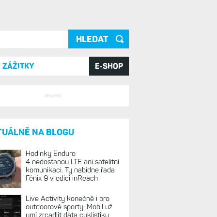
ání
ZÁŽITKY
E-SHOP
REKLAMA
TUÁLNĚ NA BLOGU
Hodinky Enduro
4 nedostanou LTE ani satelitní
komunikaci. Ty nabídne řada
Fénix 9 v edici inReach
Live Activity konečně i pro
outdoorové sporty. Mobil už
umí zrcadlit data cyklistiky,