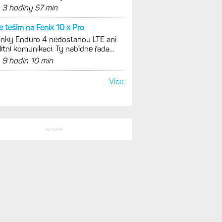
x 9 v edici inReach
d
3 hodiny 57 min
e teším na Fenix 10 x Pro
nky Enduro 4 nedostanou LTE ani
litní komunikaci. Ty nabídne řada
x 9 v edici inReach
d
9 hodin 10 min
Více
REKLAMA