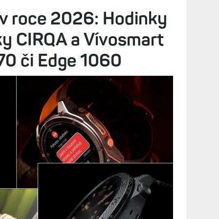
 v roce 2026: Hodinky
ky CIRQA a Vívosmart
170 či Edge 1060