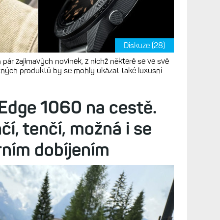
Diskuze (28)
pár zajímavých novinek, z nichž některé se ve své
ěžných produktů by se mohly ukázat také luxusní
Edge 1060 na cestě.
í, tenčí, možná i se
árním dobíjením