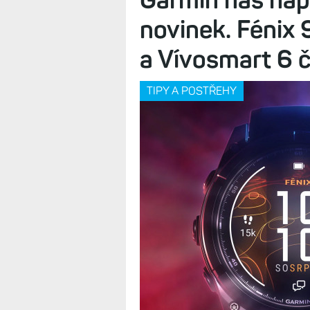
novinek. Fénix
a Vívosmart 6 
TIPY A POSTŘEHY