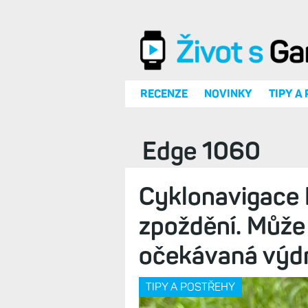
Přejít k hlavnímu obsahu
RECENZE
NOVINKY
TIPY A
Edge 1060
Cyklonavigace
zpoždění. Může 
očekávaná výd
TIPY A POSTŘEHY