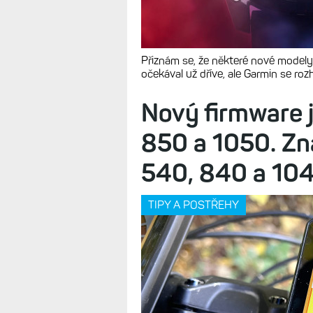
Přiznám se, že některé nové mode
očekával už dříve, ale Garmin se ro
Nový firmware 
850 a 1050. Zna
540, 840 a 104
TIPY A POSTŘEHY