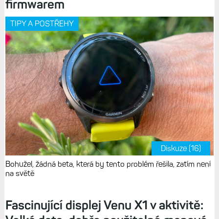
firmwarem
TIPY A POSTŘEHY
Diskuze (16)
Bohužel, žádná beta, která by tento problém řešila, zatím není
na světě
Fascinující displej Venu X1 v aktivitě: