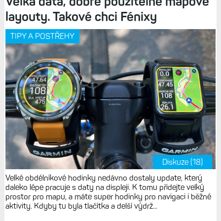
Velká data, dobře použitelné mapové
layouty. Takové chci Fénixy
TIPY A POSTŘEHY
Diskuze (18)
Velké obdélníkové hodinky nedávno dostaly update, který
daleko lépe pracuje s daty na displeji. K tomu přidejte velký
prostor pro mapu, a máte super hodinky pro navigaci i běžné
aktivity. Kdyby tu byla tlačítka a delší výdrž...