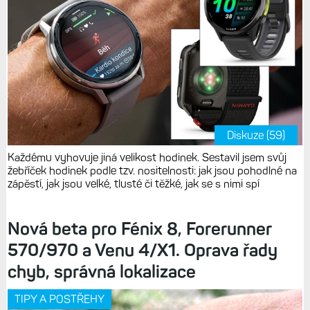
Diskuze (59)
Každému vyhovuje jiná velikost hodinek. Sestavil jsem svůj
žebříček hodinek podle tzv. nositelnosti: jak jsou pohodlné na
zápěstí, jak jsou velké, tlusté či těžké, jak se s nimi spí
Nová beta pro Fénix 8, Forerunner
570/970 a Venu 4/X1. Oprava řady
chyb, správná lokalizace
TIPY A POSTŘEHY