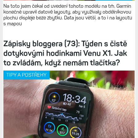
Na toto jsem čekal od uvedení tohoto modelu na trh. Garmin
konečně upravil datové layouty, aby využívaly obdélníkovou
plochu displeje beze zbytku. Data jsou větší, a to i na layoutu
s mapou
Zápisky bloggera (73): Týden s čistě
dotykovými hodinkami Venu X1. Jak
to zvládám, když nemám tlačítka?
TIPY A POSTŘEHY