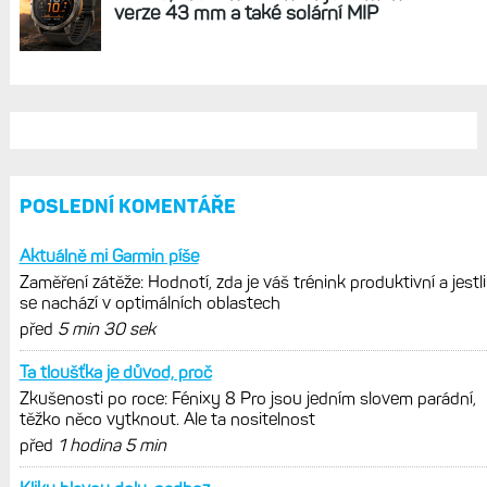
REKLAMA
AKTUÁLNĚ NA BLOGU
Zkušenosti po roce: Fénixy 8 Pro jsou
jedním slovem parádní, těžko něco
vytknout. Ale ta nositelnost
Zaměření zátěže: Hodnotí, zda je váš
trénink produktivní a jestli se nachází
v optimálních oblastech
Garmin poprvé překonal hranici
300 dolarů. Cena akcií za devět
měsíců výrazně vzrostla
Elektrokola s motorem Bosch se