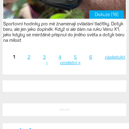
Diskuze (18)
Sportovní hodinky pro mě znamenají ovládání tlačítky. Dotyk
beru, ale jen jako doplněk. Když si ale dám na ruku Venu X1,
jako kdyby se mentálně přepnul do jiného světa a dotyk beru
na milost
1
2
3
4
5
6
následující
›
poslední »
Stránky