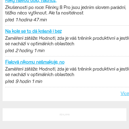
konečně mohou propojit s Garminem.
Zatím ale jen s Edge
Model Fénix 9 ve třech variantách.
Základ, Pro a inReach. Přijde i menší
verze 43 mm a také solární MIP