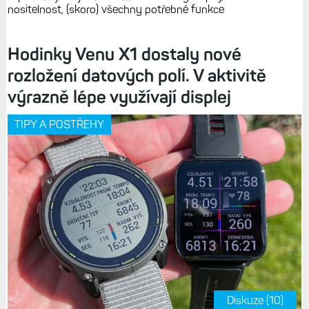
nositelnost, (skoro) všechny potřebné funkce
Hodinky Venu X1 dostaly nové
rozložení datových polí. V aktivitě
výrazně lépe využívají displej
TIPY A POSTŘEHY
Diskuze (10)