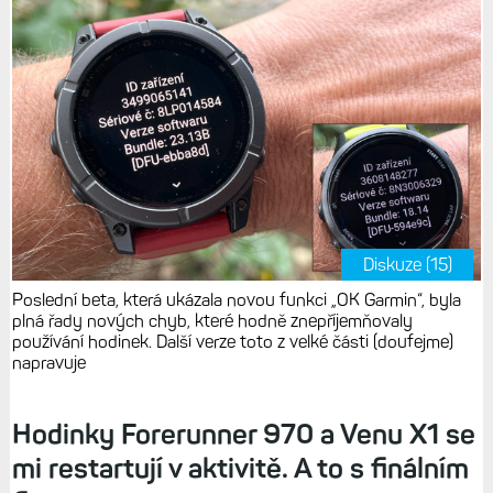
Diskuze (15)
Poslední beta, která ukázala novou funkci „OK Garmin“, byla
plná řady nových chyb, které hodně znepříjemňovaly
používání hodinek. Další verze toto z velké části (doufejme)
napravuje
Hodinky Forerunner 970 a Venu X1 se
mi restartují v aktivitě. A to s finálním