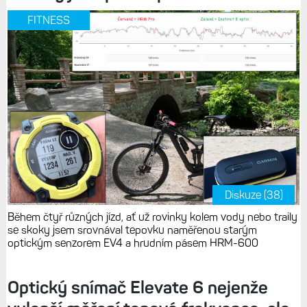
FITNESS
Diskuze (38)
Během čtyř různých jízd, ať už rovinky kolem vody nebo traily
se skoky jsem srovnával tepovku naměřenou starým
optickým senzorem EV4 a hrudním pásem HRM-600
Optický snímač Elevate 6 nejenže