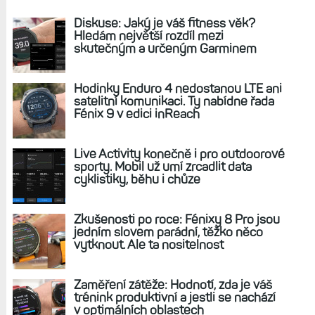
Diskuse: Jaký je váš fitness věk?
Hledám největší rozdíl mezi
skutečným a určeným Garminem
Hodinky Enduro 4 nedostanou LTE ani
satelitní komunikaci. Ty nabídne řada
Fénix 9 v edici inReach
Live Activity konečně i pro outdoorové
sporty. Mobil už umí zrcadlit data
cyklistiky, běhu i chůze
Zkušenosti po roce: Fénixy 8 Pro jsou
jedním slovem parádní, těžko něco
vytknout. Ale ta nositelnost
Zaměření zátěže: Hodnotí, zda je váš
trénink produktivní a jestli se nachází
v optimálních oblastech