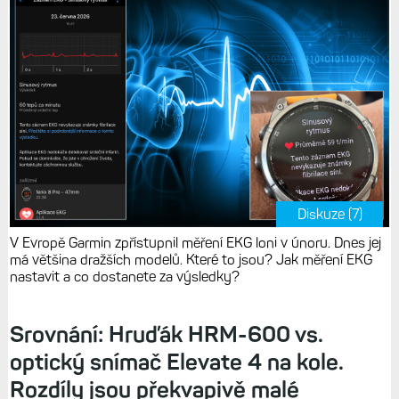
Diskuze (7)
V Evropě Garmin zpřístupnil měření EKG loni v únoru. Dnes jej
má většina dražších modelů. Které to jsou? Jak měření EKG
nastavit a co dostanete za výsledky?
Srovnání: Hruďák HRM-600 vs.
optický snímač Elevate 4 na kole.
Rozdíly jsou překvapivě malé