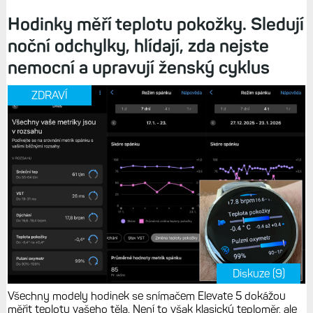
Hodinky měří teplotu pokožky. Sledují
noční odchylky, hlídají, zda nejste
nemocní a upravují ženský cyklus
ZDRAVÍ
Diskuze (9)
Všechny modely hodinek se snímačem Elevate 5 dokážou
měřit teplotu vašeho těla. Není to však klasický teploměr, ale