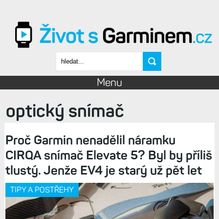
Přejít k hlavnímu obsahu
Vyhledávání
Menu
optický snímač
Proč Garmin nenadělil náramku
CIRQA snímač Elevate 5? Byl by příliš
tlustý. Jenže EV4 je starý už pět let
TIPY A POSTŘEHY