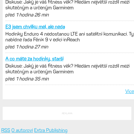
Diskuse: Jaký je váš fitness věk? Hledám největší rozdíl mezi
skutečným a určeným Garminem
před
1 hodina 26 min
E3 jsem chvilku mel, ale neda
Hodinky Enduro 4 nedostanou LTE ani satelitní komunikaci. Ty
nabídne řada Fénix 9 v edici inReach
před
1 hodina 27 min
A co máte za hodinky, starší
Diskuse: Jaký je váš fitness věk? Hledám největší rozdíl mezi
skutečným a určeným Garminem
před
1 hodina 35 min
Více
REKLAMA
RSS
O autorovi
Extra Publishing