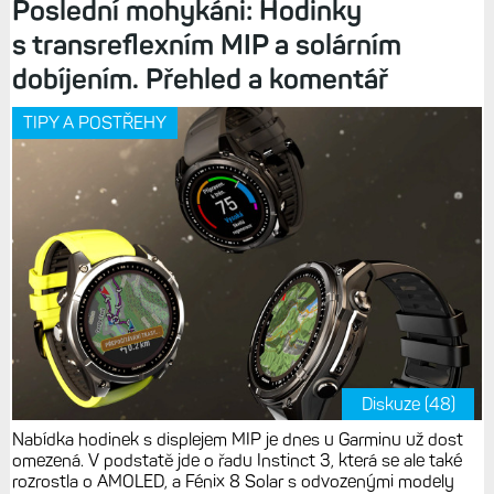
Poslední mohykáni: Hodinky
s transreflexním MIP a solárním
dobíjením. Přehled a komentář
TIPY A POSTŘEHY
Diskuze (48)
Nabídka hodinek s displejem MIP je dnes u Garminu už dost
omezená. V podstatě jde o řadu Instinct 3, která se ale také
rozrostla o AMOLED, a Fénix 8 Solar s odvozenými modely