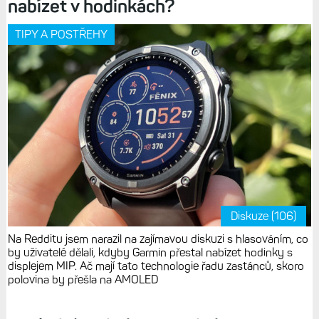
nabízet v hodinkách?
TIPY A POSTŘEHY
Diskuze (106)
Na Redditu jsem narazil na zajímavou diskuzi s hlasováním, co
by uživatelé dělali, kdyby Garmin přestal nabízet hodinky s
displejem MIP. Ač mají tato technologie řadu zastánců, skoro
polovina by přešla na AMOLED