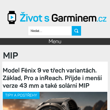
Přejít k hlavnímu obsahu
Vyhledávání
Menu
MIP
Model Fénix 9 ve třech variantách.
Základ, Pro a inReach. Přijde i menší
verze 43 mm a také solární MIP
TIPY A POSTŘEHY