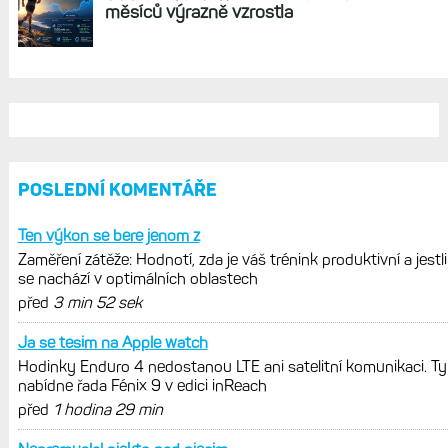
REKLAMA
AKTUÁLNĚ NA BLOGU
Hodinky Enduro 4 nedostanou LTE ani
satelitní komunikaci. Ty nabídne řada
Fénix 9 v edici inReach
Live Activity konečně i pro outdoorové
sporty. Mobil už umí zrcadlit data
cyklistiky, běhu i chůze
Zkušenosti po roce: Fénixy 8 Pro jsou
jedním slovem parádní, těžko něco
vytknout. Ale ta nositelnost
Zaměření zátěže: Hodnotí, zda je váš