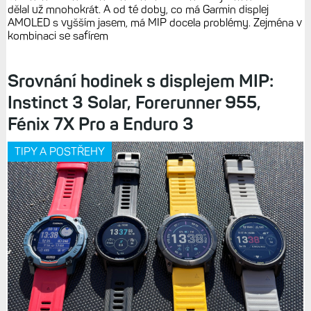
dělal už mnohokrát. A od té doby, co má Garmin displej
AMOLED s vyšším jasem, má MIP docela problémy. Zejména v
kombinaci se safírem
Srovnání hodinek s displejem MIP:
Instinct 3 Solar, Forerunner 955,
Fénix 7X Pro a Enduro 3
TIPY A POSTŘEHY