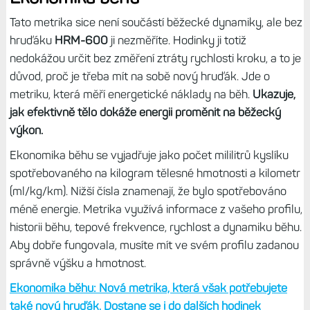
tréninky.
Zatímco tepovka reaguje na změnu tempa či
sklonu terénu se zpožděním, výkon okamžitě.
V členitém
terénu nebo za větrného počasí je tak snazší držet se
nastavené hodnoty výkonu než hlídání tepové frekvence.
Běžecký výkon: Základní přehled – možnosti, senzory,
nastavení, podpora modelů hodinek
Zhodnocení výkonu
slouží k posouzení vaší aktuální schopnosti podávat
výkony. Během prvních 6 až 20 minut běhu analyzuje
tato metrika vaše tempo, srdeční tep a variabilitu
srdečního tepu. Výsledné číslo představuje vyhodnocení
odchylky od vašeho základního skóre VO2max v reálném
čase, přičemž každý bod na stupnici představuje asi 1 %
vašeho VO2max.
Čím vyšší je toto číslo, tím lepší výkon
můžete očekávat.
Zhodnocení výkonu: Víte, jak vám to dnes běhá? Analýza