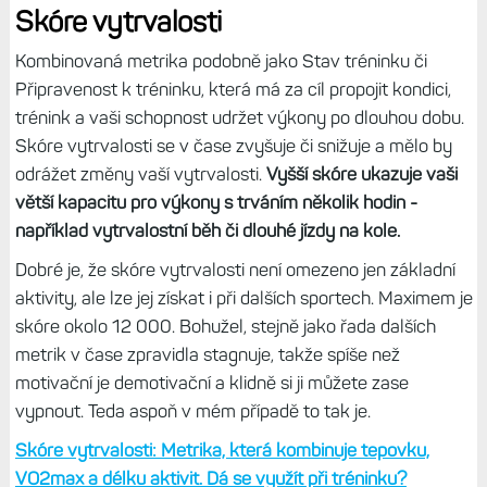
ale ztrácet při běhu do svahu.
Skóre v rozsahu 0-100 se
určuje na základě kombinace údajů o kondici a
výkonnosti.
Při záznamu běžecké, pěší nebo turistické
aktivity pomocí kompatibilního zařízení Garmin
jsou
automaticky detekovány a analyzovány úseky stoupání
se sklonem vyšším než 2 %.
Vyšší skóre znamená lepší
schopnost běhu v kopcovitém terénu.
Nová metrika Skóre do kopce jako součást běžecké
dynamiky. K čemu slouží a jak se zlepšovat v kopcích?
Skóre vytrvalosti
Kombinovaná metrika podobně jako Stav tréninku či
Připravenost k tréninku, která má za cíl propojit kondici,
trénink a vaši schopnost udržet výkony po dlouhou dobu.
Skóre vytrvalosti se v čase zvyšuje či snižuje a mělo by
odrážet změny vaší vytrvalosti.
Vyšší skóre ukazuje vaši
větší kapacitu pro výkony s trváním několik hodin -