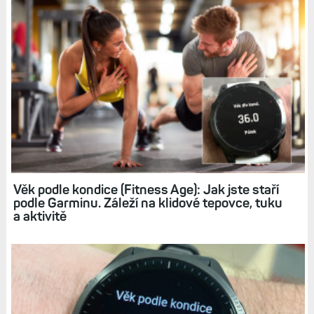
Související články
VO2max: Zásadní ukazatel, který změří vaši
běžeckou či cyklistickou kondici