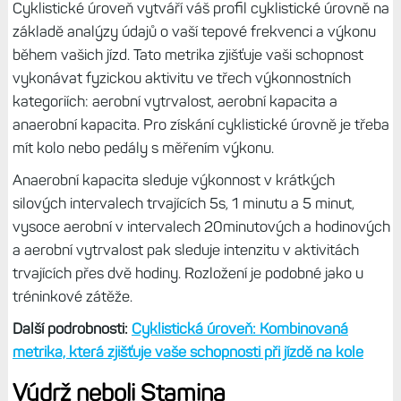
cyklistiky získáte rovněž s připojeným powermeterem.
Pokud třeba vážíte 70 kg a vaše FTP je 2,80 W/kg, pak by
váš průměrný výkon byl 196 W, což je takový
průměr. Profesionální cyklisté jsou schopni dosahovat
dlouhodobě výkonů nad 400 W.
Cyklistický výkon a odvozené metriky: VO2max, FTP,
faktor intenzity, normalizovaný výkon atd.
Cyklistická úroveň
Cyklistické úroveň vytváří váš profil cyklistické úrovně na
základě analýzy údajů o vaší tepové frekvenci a výkonu
během vašich jízd. Tato metrika zjišťuje vaši schopnost
vykonávat fyzickou aktivitu ve třech výkonnostních
kategoriích: aerobní vytrvalost, aerobní kapacita a
anaerobní kapacita. Pro získání cyklistické úrovně je třeba
mít kolo nebo pedály s měřením výkonu.