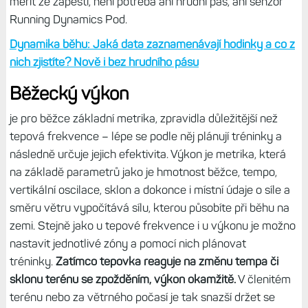
tohoto širokého pojmu jsou tyto parametry: doba
kontaktu se zemí (DKZ), vyváženost doby kontaktu se
zemí, kadence, délka kroku, vertikální oscilace a vertikální
poměr. Nejde tak o jednu komplexní metriku, ale spíše jen
o souhrnné pojmenování metrik dílčích.
To vše vám pomůže při následné analýze aktivity
zjistit,
zda je váš běžecký styl optimální a kde byste se
mohli zlepšit, případně snížit únavu při běhu správnou
technikou.
U novějších hodinek už lze dynamiku běhu
měřit ze zápěstí, není potřeba ani hrudní pás, ani senzor
Running Dynamics Pod.
Dynamika běhu: Jaká data zaznamenávají hodinky a co z
nich zjistíte? Nově i bez hrudního pásu