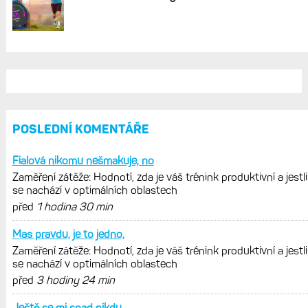
Věk podle kondice: Doba vážení může ovlivnit
váš Fitness Age. Nahoru i dolů