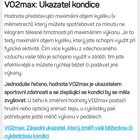
VO2max: Ukazatel kondice
Hodnota představující maximální objem kyslíku (v
milimetrech), který můžete spotřebovat za minutu na
kilogram tělesné hmotnosti při maximálním výkonu. Je to
tedy maximální objem kyslíku, který jste schopni využít při
fyzické aktivitě. Čím více kyslíku z vdechovaného
vzduchu vaše tělo je schopno využít v zátěži, tím jste
efektivnější a můžete rychleji běžet či podávat jiné
výkony.
Jednoduše řečeno, hodnota VO2max je ukazatelem
sportovní zdatnosti a se zlepšující se kondicí by se měla
zvyšovat.
U běhu k změření hodnoty VO2max postačí
hrudní nebo optický snímač tepu, u cyklistiky pak
potřebujete ještě měřič výkonu v pedálech.
VO2max: Zásadní ukazatel, který změří vaši běžeckou či
cyklistickou kondici