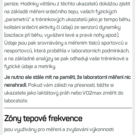
peníze. Hodinky většinu z těchto ukazatelů dokážou zjistit
na základě měření srdečního tepu, vašich fyzických
„parametrů“ a tréninkových ukazatelů jako je tempo běhu,
kolísání srdeční aktivity či údajů ze senzorů dynamiky
(oscilace při běhu, vyvážení levé a pravé nohy apod.).
Údaje jsou pak srovnávány s měřením tisíců sportovců a
nesportovců, která proběhla v laboratorních podmínkách,
a na základně analýzy se pak odhadují vaše tréninkové a
fyzické údaje a metriky.
Je nutno ale stále mít na paměti, že laboratorní měření nic
nenahradí.
Pokud vám záleží na přesnosti, běžte si
ukazatele jako laktátový práh nebo VO2max změřit do
laboratoře.
Zóny tepové frekvence
jsou využívány pro měření a zvyšování výkonnosti