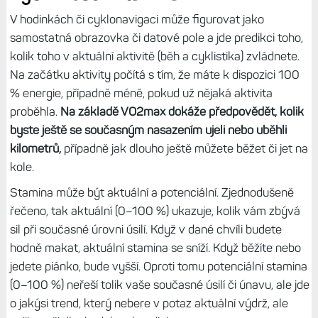
Anaerobní kapacita sleduje výkonnost v krátkých
silových intervalech trvajících 5s, 1 minutu a 5 minut,
vysoce aerobní v intervalech 20minutových a hodinových
a aerobní vytrvalost pak sleduje intenzitu v aktivitách
trvajících přes dvě hodiny. Rozložení je podobné jako u
tréninkové zátěže.
Další podrobnosti:
Cyklistická úroveň: Kombinovaná
metrika, která zjišťuje vaše schopnosti při jízdě na kole
Výdrž neboli Stamina
V hodinkách či cyklonavigaci může figurovat jako
samostatná obrazovka či datové pole a jde predikci toho,
kolik toho v aktuální aktivitě (běh a cyklistika) zvládnete.
Na začátku aktivity počítá s tím, že máte k dispozici 100
% energie, případně méně, pokud už nějaká aktivita
proběhla.
Na základě VO2max dokáže předpovědět, kolik
byste ještě se současným nasazením ujeli nebo uběhli