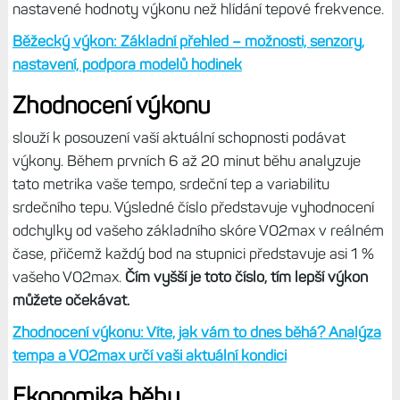
Běžecký výkon
je pro běžce základní metrika, zpravidla důležitější než
tepová frekvence – lépe se podle něj plánují tréninky a
následně určuje jejich efektivita. Výkon je metrika, která
na základě parametrů jako je hmotnost běžce, tempo,
vertikální oscilace, sklon a dokonce i místní údaje o síle a
směru větru vypočítává sílu, kterou působíte při běhu na
zemi. Stejně jako u tepové frekvence i u výkonu je možno
nastavit jednotlivé zóny a pomocí nich plánovat