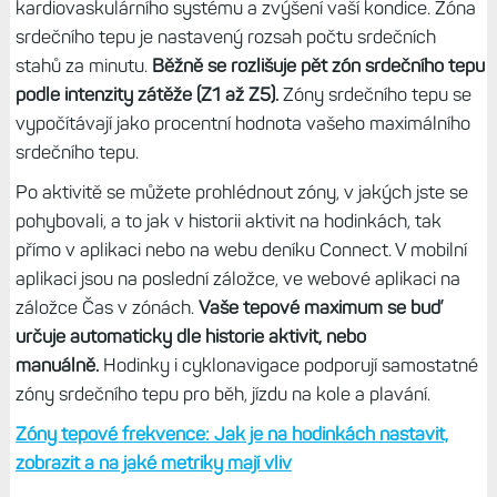
kardiovaskulárního systému a zvýšení vaší kondice. Zóna
srdečního tepu je nastavený rozsah počtu srdečních
stahů za minutu.
Běžně se rozlišuje pět zón srdečního tepu
podle intenzity zátěže (Z1 až Z5).
Zóny srdečního tepu se
vypočítávají jako procentní hodnota vašeho maximálního
srdečního tepu.
Po aktivitě se můžete prohlédnout zóny, v jakých jste se
pohybovali, a to jak v historii aktivit na hodinkách, tak
přímo v aplikaci nebo na webu deníku Connect. V mobilní
aplikaci jsou na poslední záložce, ve webové aplikaci na
záložce Čas v zónách.
Vaše tepové maximum se buď
určuje automaticky dle historie aktivit, nebo
manuálně.
Hodinky i cyklonavigace podporují samostatné
zóny srdečního tepu pro běh, jízdu na kole a plavání.
Zóny tepové frekvence: Jak je na hodinkách nastavit,
zobrazit a na jaké metriky mají vliv