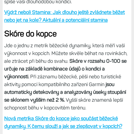
kilometrů,
případně jak dlouho ještě můžete běžet či jet na
kole.
Stamina může být aktuální a potenciální. Zjednodušeně
řečeno, tak aktuální (0–100 %) ukazuje, kolik vám zbývá
sil při současné úrovni úsilí. Když v dané chvíli budete
hodně makat, aktuální stamina se sníží. Když běžíte nebo
jedete piánko, bude vyšší. Oproti tomu potenciální stamina
(0–100 %) neřeší tolik vaše současné úsilí či únavu, ale jde
o jakýsi trend, který nebere v potaz aktuální výdrž, ale
spíše vaši dlouhodobou kondici.
Výdrž neboli Stamina: Jak dlouho ještě zvládnete běžet
nebo jet na kole? Aktuální a potenciální stamina
Skóre do kopce
Jde o jednu z metrik běžecké dynamiky, která měří vaší
výkonnost v kopcích. Můžete skvěle běhat na rovinkách,