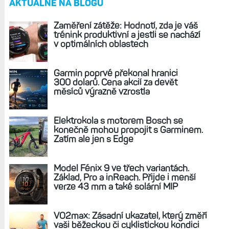
Věk podle kondice (Fitness Age): Jak jste staří
podle Garminu. Záleží na klidové tepovce, tuku
a aktivitě