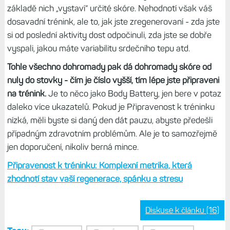
Stav tréninku: Kombinovaná metrika
Tato kombinovaná metrika ukazuje, zda je váš aktuální
trénink dostatečně intenzivní – nebo dostatečně dlouhý –
aby vedl ke zlepšení vaší kondice.
Zjistíte, zda trénujete
dostatečně tvrdě na to, aby to mělo skutečně dlouhodobý
význam, nebo zda je intenzita tréninku příliš nízká.
Základem je tréninková zátěž a zaměření zátěže, stejně
jako noční VST či doba regenerace.
Stav tréninku vám může pomoci v rozhodování ohledně
budoucích tréninků tím, že automaticky bere v úvahu
změnu v úrovni kondice, vaši krátkodobou (sedmidenní) i
dlouhodobou tréninkovou zátěž a případné změny v
tréninkové zátěži v porovnání s předchozím tréninkem.
Stav tréninku 2.0: Přepracovaná metrika bere v potaz
více fitness ukazatelů + kompletní synchronizace
Připravenost k tréninku