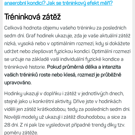
vyšší, tím byl váš trénink v dané oblasti intenzivnější.
Z obou čísel se pak dá snadno odvodit, v jaké oblasti jste
se při aktivitě pohybovali - zda v aerobní nebo anaerobní.
Například tréninky HIIT nebo rychlé sprinty se budou
nacházet v oblasti vysoce aerobní či anaerobní, zatímco
plnyulý běh či delší jízda na kole spíše v oblasti aerobní.
Záleží na tom, v jakých tepových zónách jste se primárně
pohybovali.
Training Effect: Jaký vliv měla aktivita na vaši aerobní či
anaerobní kondici? Jak se tréninkový efekt měří?
Tréninková zátěž
Celková hodnota objemu vašeho tréninku za posledních
sedm dní. Graf hodinek ukazuje, zda je vaše aktuální zátěž
nízká, vysoká nebo v optimálním rozmezí, kdy si dokážete
udržet nebo zlepšovat fyzickou kondici. Optimální rozmezí