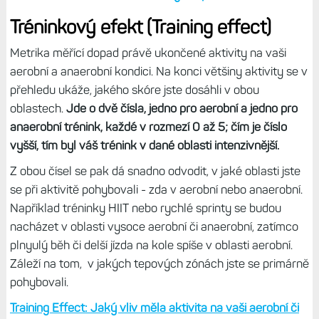
například vytrvalostní běh či dlouhé jízdy na kole.
Dobré je, že skóre vytrvalosti není omezeno jen základní
aktivity, ale lze jej získat i při dalších sportech. Maximem je
skóre okolo 12 000. Bohužel, stejně jako řada dalších
metrik v čase zpravidla stagnuje, takže spíše než
motivační je demotivační a klidně si ji můžete zase
vypnout. Teda aspoň v mém případě to tak je.
Skóre vytrvalosti: Metrika, která kombinuje tepovku,
VO2max a délku aktivit. Dá se využít při tréninku?
Tréninkový efekt (Training effect)
Metrika měřící dopad právě ukončené aktivity na vaši
aerobní a anaerobní kondici. Na konci většiny aktivity se v
přehledu ukáže, jakého skóre jste dosáhli v obou
oblastech.
Jde o dvě čísla, jedno pro aerobní a jedno pro
anaerobní trénink, každé v rozmezí 0 až 5; čím je číslo