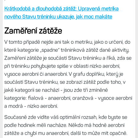
se určuje na základě vaší individuální fyzické kondice a
tréninkové historie.
Pokud průměrná délka a intenzita
vašich tréninků roste nebo klesá, rozmezí je průběžně
upravováno.
Hodinky ukazují v doplňku i zátěž v jednotlivých dnech,
stejně jako u konkrétní aktivity. Dříve jste v hodinkách
viděli jen zátěž krátkodobou, tedy za posledních sedm dní.
Novější modely už ukazují i zátěž dlouhodobou, a sice za
28 dní. Z ní pak lze vysledovat případné trendy díky tzv.
poměru zátěže.
Krátkodobá a dlouhodobá zátěž: Upravená metrika
nového Stavu tréninku ukazuje, jak moc makáte
Zaměření zátěže
V tomto případě nejde ani tak o metriku, jako o určení, do
které kategorie „spadne“ tréninková zátěž dané aktivity.
Zaměření zátěže je součástí Stavu tréninku a říká, zda se