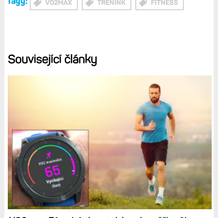
Oproti Stavu tréninku jde o zcela odlišnou metriku, shodné
je však to, že kombinuje několik různých faktorů a na
základě nich „vystaví“ určité skóre. Nehodnotí však váš
dosavadní trénink, ale to, jak jste zregenerovaní - zda jste
si od poslední aktivity dost odpočinuli, zda jste se dobře
vyspali, jakou máte variabilitu srdečního tepu atd.
Tohle všechno dohromady pak dá dohromady skóre od
nuly do stovky - čím je číslo vyšší, tím lépe jste připraveni
na trénink.
Je to něco jako Body Battery, jen bere v potaz
daleko více ukazatelů. Pokud je Připravenost k tréninku
nízká, měli byste si daný den dát pauzu, abyste předešli
případným zdravotním problémům. Ale je to samozřejmě
jen doporučení, nikoliv berná mince.
Připravenost k tréninku: Komplexní metrika, která
zhodnotí stav vaší regenerace, spánku a stresu