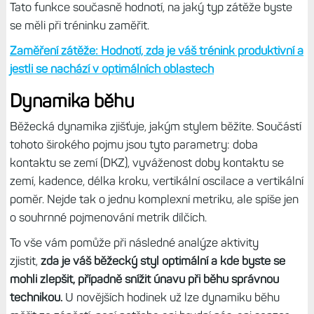
při tréninku pohybujete spíše v oblasti nízko aerobní,
vysoce aerobní či anaerobní. V grafu doplňku, který je
součástí Stavu tréninku, se zobrazí zátěž podle toho, v
jaké kategorii se nachází - jsou zde tři zmíněné
kategorie: fialová - anaerobní, oranžová - vysoce aerobní
a modrá - nízko aerobní.
Současně zde vidíte váš optimální rozsah, kde byste se
podle hodinek měli nacháze. Někdo má hodně aerobní
zátěže a chybí mu anaerobní, další to může mít opačně.
Tato funkce současně hodnotí, na jaký typ zátěže byste
se měli při tréninku zaměřit.
Zaměření zátěže: Hodnotí, zda je váš trénink produktivní a
jestli se nachází v optimálních oblastech
Dynamika běhu
Běžecká dynamika zjišťuje, jakým stylem běžíte. Součástí