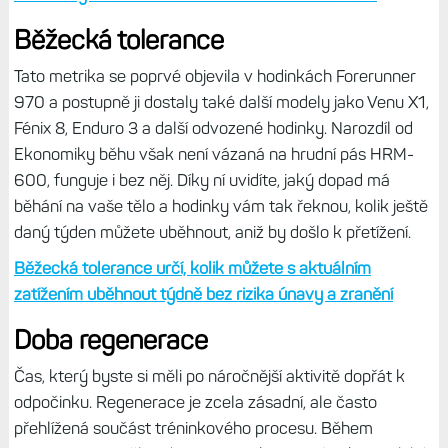
tempa a VO2max určí vaši aktuální kondici
Ekonomika běhu
Tato metrika sice není součástí běžecké dynamiky, ale bez
hruďáku
HRM-600
ji nezměříte. Hodinky ji totiž
nedokážou určit bez změření ztráty rychlosti kroku, a to je
důvod, proč je třeba mít na sobě nový hruďák. Jde o
metriku, která měří energetické náklady na běh.
Ukazuje,
jak efektivně tělo dokáže energii proměnit na běžecký
výkon.
Ekonomika běhu se vyjadřuje jako počet mililitrů kyslíku
spotřebovaného na kilogram tělesné hmotnosti a kilometr
(ml/kg/km). Nižší čísla znamenají, že bylo spotřebováno
méně energie. Metrika využívá informace z vašeho profilu,
historii běhu, tepové frekvence, rychlost a dynamiku běhu.
Aby dobře fungovala, musíte mít ve svém profilu zadanou