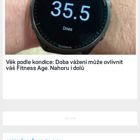
Hodinky dokážou předpovědět, jak rychle byste
při vhodném tréninku zaběhli závod