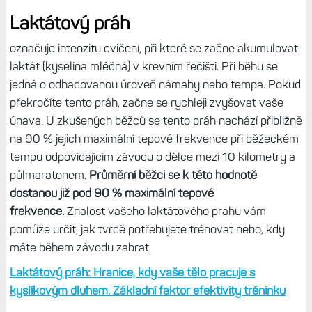
Laktátový práh
označuje intenzitu cvičení, při které se začne akumulovat
laktát (kyselina mléčná) v krevním řečišti. Při běhu se
jedná o odhadovanou úroveň námahy nebo tempa. Pokud
překročíte tento práh, začne se rychleji zvyšovat vaše
únava. U zkušených běžců se tento práh nachází přibližně
na 90 % jejich maximální tepové frekvence při běžeckém
tempu odpovídajícím závodu o délce mezi 10 kilometry a
půlmaratonem.
Průměrní běžci se k této hodnotě
dostanou již pod 90 % maximální tepové
frekvence.
Znalost vašeho laktátového prahu vám
pomůže určit, jak tvrdě potřebujete trénovat nebo, kdy
máte během závodu zabrat.
Laktátový práh: Hranice, kdy vaše tělo pracuje s
kyslíkovým dluhem. Základní faktor efektivity tréninku