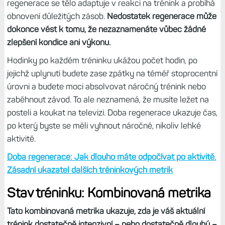
správně výšku a hmotnost.
Ekonomika běhu: Nová metrika, která však potřebujete
také nový hruďák. Dostane se i do dalších hodinek
Běžecká tolerance
Tato metrika se poprvé objevila v hodinkách Forerunner
970 a postupně ji dostaly také další modely jako Venu X1,
Fénix 8, Enduro 3 a další odvozené hodinky. Narozdíl od
Ekonomiky běhu však není vázaná na hrudní pás HRM-
600, funguje i bez něj. Díky ní uvidíte, jaký dopad má
běhání na vaše tělo a hodinky vám tak řeknou, kolik ještě
daný týden můžete uběhnout, aniž by došlo k přetížení.
Běžecká tolerance určí, kolik můžete s aktuálním
zatížením uběhnout týdně bez rizika únavy a zranění
Doba regenerace
Čas, který byste si měli po náročnější aktivitě dopřát k