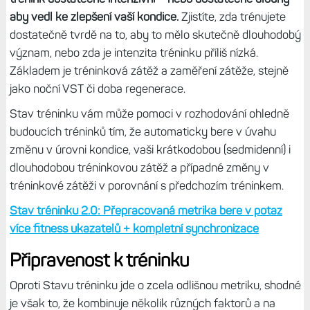
odpočinku. Regenerace je zcela zásadní, ale často
přehlížená součást tréninkového procesu. Během
regenerace se tělo adaptuje v reakci na trénink a probíhá
obnovení důležitých zásob.
Nedostatek regenerace může
dokonce vést k tomu, že nezaznamenáte vůbec žádné
zlepšení kondice ani výkonu.
Hodinky po každém tréninku ukážou počet hodin, po
jejichž uplynutí budete zase zpátky na téměř stoprocentní
úrovni a budete moci absolvovat náročný trénink nebo
zaběhnout závod. To ale neznamená, že musíte ležet na
posteli a koukat na televizi. Doba regenerace ukazuje čas,
po který byste se měli vyhnout náročné, nikoliv lehké
aktivitě.
Doba regenerace: Jak dlouho máte odpočívat po aktivitě.
Zásadní ukazatel dalších tréninkových metrik