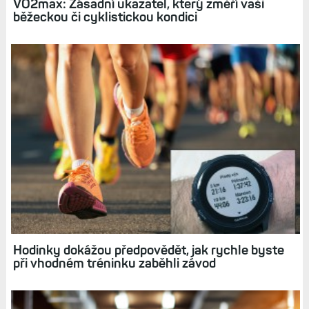
Diskuse k článku (16)
Tagy:
VO2MAX
TRÉNINK
FITNESS