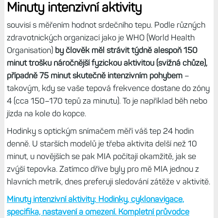
Minuty intenzivní aktivity
souvisí s měřením hodnot srdečního tepu. Podle různých
zdravotnických organizací jako je WHO (World Health
Organisation)
by člověk měl strávit týdně alespoň 150
minut trošku náročnější fyzickou aktivitou (svižná chůze),
případně 75 minut skutečně intenzivním pohybem
–
takovým, kdy se vaše tepová frekvence dostane do zóny
4 (cca 150–170 tepů za minutu). To je například běh nebo
jízda na kole do kopce.
Hodinky s optickým snímačem měří váš tep 24 hodin
denně. U starších modelů je třeba aktivita delší než 10
minut, u novějších se pak MIA počítají okamžitě, jak se
zvýší tepovka. Zatímco dříve byly pro mě MIA jednou z
hlavních metrik, dnes preferuji sledování zátěže v aktivitě.
Minuty intenzivní aktivity: Hodinky, cyklonavigace,
specifika, nastavení a omezení. Kompletní průvodce