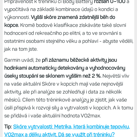
Připravenost k tréninku či Body Battery
rozsah 0–100
a
vypočítává na základě kombinace údajů o kondici a
výkonnosti.
Vyšší skóre znamená zdatnější běh do
kopce.
Kromě bodové klasifikace získáváte také slovní
hodnocení od rekreačního po elitní, a to ve srovnání s
ostatními osobami stejného věku a pohlaví - abyste věděli,
jak na tom jste.
Garmin uvádí, že
při záznamu běžecké aktivity jsou
hodinkami automaticky detekovány a vyhodnocovány
úseky stoupání se sklonem vyšším než 2 %.
Největší vliv
na vaše aktuální Skóre v kopcích mají vaše nejnovější
aktivity, ale při analýze se zohledňují i data za několik
měsíců. Cílem této tréninkové analýzy je zjistit, jak vaše
úsilí přispívá k rozvoji síly a vytrvalosti v kopcích. A k tomu
se přidává i vaše aktuální hodnota VO2max.
Tip:
Skóre vytrvalosti: Metrika, která kombinuje tepovku,
VO2max a délku aktivit. Dá se využít při tréninku?