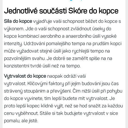
Jednotlivé součásti Skóre do kopce
Síla do kopce
vyjadřuje vaši schopnost běžet do kopce s
výkonem. Jde o vaši schopnost zvládnout úseky do
kopce kombinací aerobního a anaerobního úsilí vysoké
intenzity. Udržování pomalejšího tempa na prudším kopci
může vyžadovat stejné úsilí jako rychlejší tempo na
pozvolnějším svahu. Je dobré se zaměřit spíše na na
konzistentní tvrdé úsilí než na tempo.
Vytrvalost do kopce
naopak odráží vaši
vytrvalost. Klíčovými faktory při jejím budování jsou čas
strávený stoupáním a převýšení. Čím nižší úsilí při pohybu
do kopce vyvinete, tím lepší budete mít vytrvalost. Je
proto lepší kopec klidně vyjít, než se hod snažit za každou
cenu vyběhnout. Stále si tak budujete vytrvalost v sice
pomalu, ale jistě.