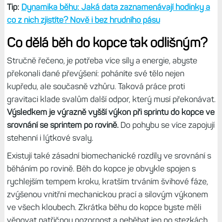
Tip:
Dynamika běhu: Jaká data zaznamenávají hodinky a
co z nich zjistíte? Nově i bez hrudního pásu
Co dělá běh do kopce tak odlišným?
Stručně řečeno, je potřeba více síly a energie, abyste
překonali dané převýšení: poháníte své tělo nejen
kupředu, ale současně vzhůru. Taková práce proti
gravitaci klade svalům další odpor, který musí překonávat.
Výsledkem je výrazně vyšší výkon při sprintu do kopce ve
srovnání se sprintem po rovině.
Do pohybu se více zapojují
stehenní i lýtkové svaly.
Existují také zásadní biomechanické rozdíly ve srovnání s
běháním po rovině. Běh do kopce je obvykle spojen s
rychlejším tempem kroku, kratším trváním švihové fáze,
zvýšenou vnitřní mechanickou prací a silovým výkonem
ve všech kloubech. Zkrátka běhu do kopce byste měli
věnovat patřičnou pozornost a neběhat jen po stezkách