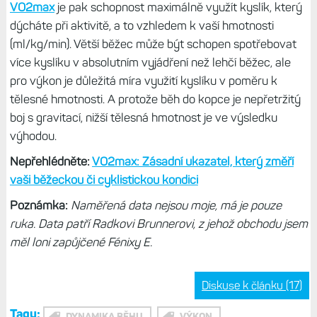
VO2max
je pak schopnost maximálně využít kyslík, který
dýcháte při aktivitě, a to vzhledem k vaší hmotnosti
(ml/kg/min). Větší běžec může být schopen spotřebovat
více kyslíku v absolutním vyjádření než lehčí běžec, ale
pro výkon je důležitá míra využití kyslíku v poměru k
tělesné hmotnosti. A protože běh do kopce je nepřetržitý
boj s gravitací, nižší tělesná hmotnost je ve výsledku
výhodou.
Nepřehlédněte:
VO2max: Zásadní ukazatel, který změří
vaši běžeckou či cyklistickou kondici
Poznámka:
Naměřená data nejsou moje, má je pouze
ruka. Data patří Radkovi Brunnerovi, z jehož obchodu jsem
měl loni zapůjčené Fénixy E.
Diskuse k článku (17)
Tagy:
DYNAMIKA BĚHU
VÝKON