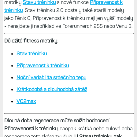
metriky
Stavu tréninku
a nové funkce
Připravenost k
tréninku
. Stav tréninku 2.0 dostaly také starší modely
jako Fénix 6, Připravenost k tréninku mají jen vyšší modely
- nenajdete ji například ve Forerunnerch 255 nebo Venu 3.
Důležité fitness metriky:
Stav tréninku
Připravenost k tréninku
Noční variabilita srdečního tepu
Krátkodobá a dlouhodobá zátěž
VO2max
Dlouhá doba regenerace může snížit hodnocení
Připravenosti k tréninku,
naopak krátká nebo nulová doba
regenerace toto skóre zvyšuje.
U Stavu tréninku pak