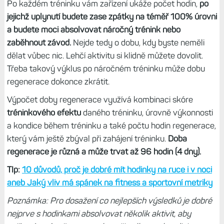
Po každém tréninku vám zařízení ukáže počet hodin,
po
jejichž uplynutí budete zase zpátky na téměř 100% úrovni
a budete moci absolvovat náročný trénink nebo
zaběhnout závod.
Nejde tedy o dobu, kdy byste neměli
dělat vůbec nic. Lehčí aktivitu si klidně můžete dovolit.
Třeba takový výklus po náročném tréninku může dobu
regenerace dokonce zkrátit.
Výpočet doby regenerace využívá kombinaci skóre
tréninkového efektu
daného tréninku, úrovně výkonnosti
a kondice během tréninku a také počtu hodin regenerace,
který vám ještě zbýval při zahájení tréninku.
Doba
regenerace je různá a může trvat až 96 hodin (4 dny).
TIp:
10 důvodů, proč je dobré mít hodinky na ruce i v noci
aneb Jaký vliv má spánek na fitness a sportovní metriky
Poznámka: Pro dosažení co nejlepších výsledků je dobré
nejprve s hodinkami absolvovat několik aktivit, aby