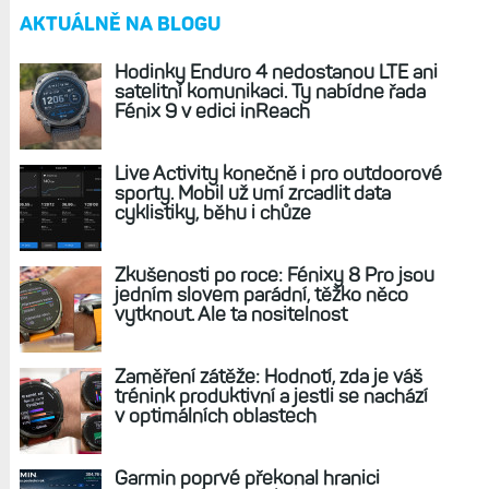
AKTUÁLNĚ NA BLOGU
Hodinky Enduro 4 nedostanou LTE ani
satelitní komunikaci. Ty nabídne řada
Fénix 9 v edici inReach
Live Activity konečně i pro outdoorové
sporty. Mobil už umí zrcadlit data
cyklistiky, běhu i chůze
Zkušenosti po roce: Fénixy 8 Pro jsou
jedním slovem parádní, těžko něco
vytknout. Ale ta nositelnost
Zaměření zátěže: Hodnotí, zda je váš
trénink produktivní a jestli se nachází
v optimálních oblastech
Garmin poprvé překonal hranici