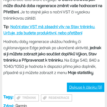
může dlouhá doba regenerace změnit vaše hodnocení na
Přetížení.
Je to stejné jako s noční VST či vysokou
tréninkovou zátěží.
Tip:
Noční stav VST má zásadní vliv na Stav tréninku.
Určuje, zda budete produktivní, nebo přetížení
Hodnotu doby regenerace ukážou hodinky či
cyklonavigace Edge jednak po ukončené aktivitě,
jednak
si ji můžete zobrazit jako součást doplňků Výkon, Stav
tréninku a Připravenost k tréninku.
Na Edge 540, 840 a
1040/1050 je hodnota k dispozici přímo jako doplněk,
případně si ji můžete zobrazit z menu
Moje statistiky
.
Diskuse k článku (9)
Tagy:
TRÉNINK
REGENERACE
Zdroj:
Garmin