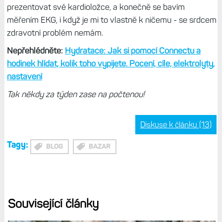
Čtete dále:
Krátkodobá a dlouhodobá zátěž: Upravená
metrika nového Stavu tréninku ukazuje, jak moc makáte
Zdravotní metriky vedou
Co naopak sledují každý den?
Rozhodně průběh tepové
frekvence a KST, dále noční VST, stres během dne, a to
zejména po aktivitě - jak rychle padá z vysokých hodnot.
Podle toho poznám, jak se tělu daří regenerovat. Když
jsem přetážený nebo nemocný, podle stresu, VST a
tepovky to poznám okamžitě. Nějaké kombinované
metriky jsou mi v tomto ohledu k ... však vy víte.
Tip:
Tepová frekvence: Sledování, nastavení, limity, grafy,
historie, sdílení tepu
A konečně jsem si oblíbil
sledování hydratace
, zejména
teď na podzim, kdy člověk obecně nemá takovou žízeň.
Je to sice jen zadávání hodnot v aplikaci nebo doplňku, ale