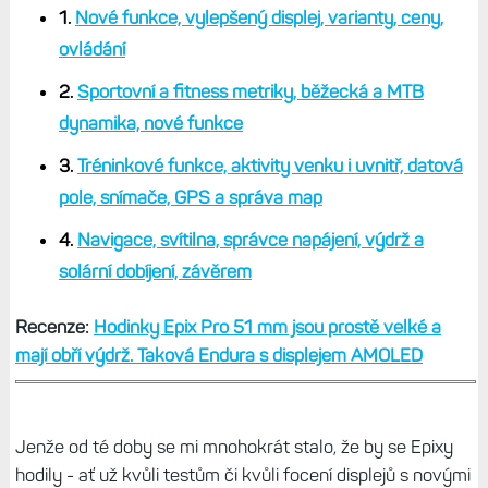
1.
Nové funkce, vylepšený displej, varianty, ceny,
ovládání
2.
Sportovní a fitness metriky, běžecká a MTB
dynamika, nové funkce
3.
Tréninkové funkce, aktivity venku i uvnitř, datová
pole, snímače, GPS a správa map
4.
Navigace, svítilna, správce napájení, výdrž a
solární dobíjení, závěrem
Recenze:
Hodinky Epix Pro 51 mm jsou prostě velké a
mají obří výdrž. Taková Endura s displejem AMOLED