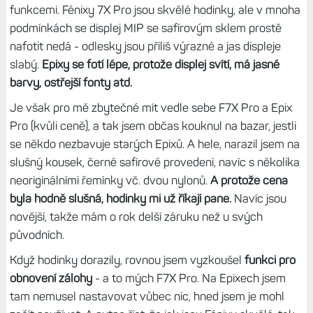
Jenže od té doby se mi mnohokrát stalo, že by se Epixy
hodily - ať už kvůli testům či kvůli focení displejů s novými
funkcemi. Fénixy 7X Pro jsou skvělé hodinky, ale v mnoha
podmínkách se displej MIP se safírovým sklem prostě
nafotit nedá - odlesky jsou příliš výrazné a jas displeje
slabý.
Epixy se fotí lépe, protože displej svítí, má jasné
barvy, ostřejší fonty atd.
Je však pro mě zbytečné mít vedle sebe F7X Pro a Epix
Pro (kvůli ceně), a tak jsem občas kouknul na bazar, jestli