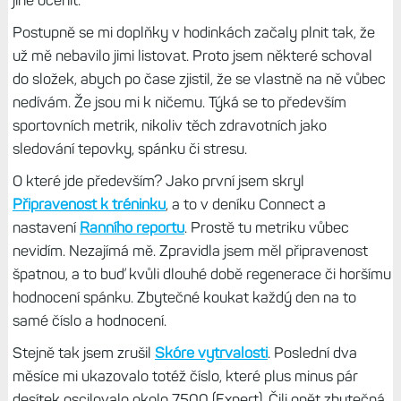
mimochodem, novinka se týká i modelů FR 265/265S či
FR 955 s MIP displejem. Palec nahoru!
Vypnul jsem metriky. Jsou zbytečné
S každou další metrikou, kterou Garmin uvede, jako by se
mi do žil vlila nová krev. Mám zase co testovat, o čem
psát.
Ne každá metrika, ne každá nová funkce, mi ale jako