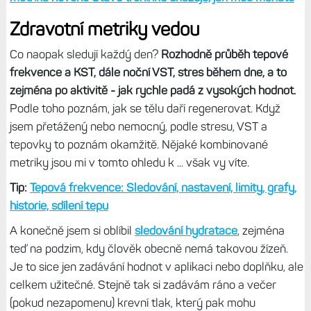
Stejně tak jsem zrušil
Skóre vytrvalosti
. Poslední dva
měsíce mi ukazovalo totéž číslo, které plus minus pár
desítek oscilovalo okolo 7500 (Expert). Čili opět zbytečná
metrika. Podobně mě nezajímá Doba regenerace, kterou
ale vidím stále jako součást
Stavu tréninku
. Ten mně v
podstatě nezajímá také, ale mám jen zapnutý kvůli
sledování zátěže.
Nepřehlédněte:
Co všechno umí změřit hodinky Garminu?
Od tepové frekvence až po výkon a skóre vytrvalosti
Právě
zátěž - krátkodobá, dlouhodobá a poměr zátěže
,
stejně jako zaměření zátěže jsou metriky, co mi přijdou
jako jedny z mála k něčemu - stejně jako sledování
tepovky při aktivitě sledují i celkovou zátěž a to, zda padla
do škatulky aerobní, vysoko aerobní či anaerobní. U každé
aktivity si pak přímo do popisu dávám jak zátěž, tak
průměrnou tepovku. Je to pro důležité než třeba
průměrná rychlost.