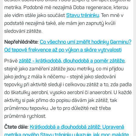
uživateli přijde užitečná.
A to teď myslím čistě sebe, nikoliv
v obecném slova smyslu. Co se zdá zbytečné mě, mohou
jiné ocenit.
Postupně se mi doplňky v hodinkách začaly plnit tak, že
už mě nebavilo jimi listovat. Proto jsem některé schoval
do složek, abych po čase zjistil, že se vlastně na ně vůbec
nedívám. Že jsou mi k ničemu. Týká se to především
sportovních metrik, nikoliv těch zdravotních jako
sledování tepovky, spánku či stresu.
O které jde především? Jako první jsem skryl
Připravenost k tréninku
, a to v deníku Connect a
nastavení
Ranního reportu
. Prostě tu metriku vůbec
nevidím. Nezajímá mě. Zpravidla jsem měl připravenost
špatnou, a to buď kvůli dlouhé době regenerace či horšímu
hodnocení spánku. Zbytečné koukat každý den na to
samé číslo a hodnocení.