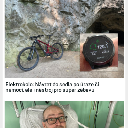
celkem užitečné. Stejně tak si zadávám ráno a večer
(pokud nezapomenu) krevní tlak, který pak mohu
prezentovat své kardioložce, a konečně se bavím
měřením EKG, i když je mi to vlastně k ničemu - se srdcem
zdravotní problém nemám.
Nepřehlédněte:
Hydratace: Jak si pomocí Connectu a
hodinek hlídat, kolik toho vypijete. Pocení, cíle, elektrolyty,
nastavení
Tak někdy za týden zase na počtenou!
Diskuse k článku (13)
Tagy:
BLOG
BAZAR