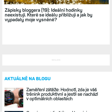
Přežil jsem svou smrt: Operace hrudníku,
protéza ascendentní aorty a doživotní omezení