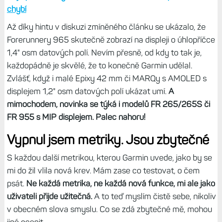
Garmin naštěstí moje prosby vyslyšel a v posledním
firmwaru (zatím beta, verze 17.18)
přidal do hodinek FR
965 možnost zobrazi jak sedm, tak osm datových polí po
vzoru Epixů.
Vůbec bych na to nepřišel, protože v žádném
popisu Garmin tuto novinku nezmínil. Prostě by mě to
nenapadlo zkoušet, měl jsem za to, že omezení na šest
datových polí je stále platné.
Nepřehlédněte:
Zkušenosti s hodinkami Forerunner 965:
Nejlepší hodinky současnosti? K dokonalosti pár drobností
chybí
Až díky hintu v diskuzi zmíněného článku se ukázalo, že
Forerunnery 965 skutečně zobrazí na displeji o úhlopříčce
1,4" osm datových polí. Nevím přesně, od kdy to tak je,
každopádně je skvělé, že to konečně Garmin udělal.
Zvlášť, když i malé Epixy 42 mm či MARQy s AMOLED s
displejem 1,2" osm datových polí ukázat umí.
A