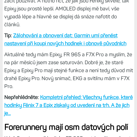
se někdo nezbavuje starých Epixů. A hele, narazil jsem na
slušný kousek, černé safírové provedení, navíc s několika
neoriginálními řemínky vč. dvou nylonů.
A protože cena
byla hodně slušná, hodinky mi už říkají pane.
Navíc jsou
novější, takže mám o rok delší záruku než u svých
původních.
Když hodinky dorazily, rovnou jsem vyzkoušel
funkci pro
obnovení zálohy
- a to mých F7X Pro. Na Epixech jsem
tam nemusel nastavovat vůbec nic, hned jsem je mohl
začít používat. A nutno říct, že jak jsou Fénixy skvělé, tak
Epixy jsou prostě lepší. AMOLED displej mě baví, vše
vypadá lépe a hlavně se displej dá snáze nafotit do
článků.
Tip:
Zálohování a obnovení dat: Garmin umí přenést
nastavení při koupi nových hodinek i obnově původních
Aktuálně tedy mám Epixy, FR 965 a F7X Pro a myslím, že