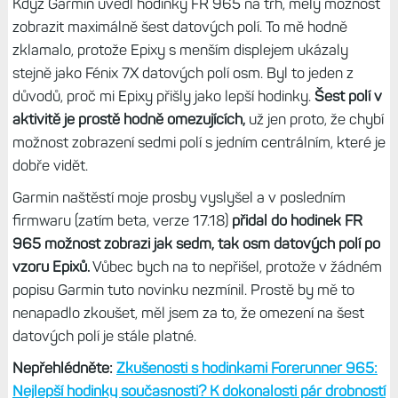
na pár měsíců jsem zase saturován. Dobré je, že staré
Epixy a Epixy Pro mají stejné funkce a není tedy důvod mít
drahé Epixy Pro. Nový snímač, EKG a svítilnu mám v F7X
Pro.
Nepřehlédněte:
Kompletní přehled: Všechny funkce, které
hodinky Fénix 7 a Epix získaly od uvedení na trh. A že jich
je...
Forerunnery mají osm datových polí
Když Garmin uvedl hodinky FR 965 na trh, měly možnost
zobrazit maximálně šest datových polí. To mě hodně
zklamalo, protože Epixy s menším displejem ukázaly
stejně jako Fénix 7X datových polí osm. Byl to jeden z
důvodů, proč mi Epixy přišly jako lepší hodinky.
Šest polí v
aktivitě je prostě hodně omezujících,
už jen proto, že chybí
možnost zobrazení sedmi polí s jedním centrálním, které je
dobře vidět.