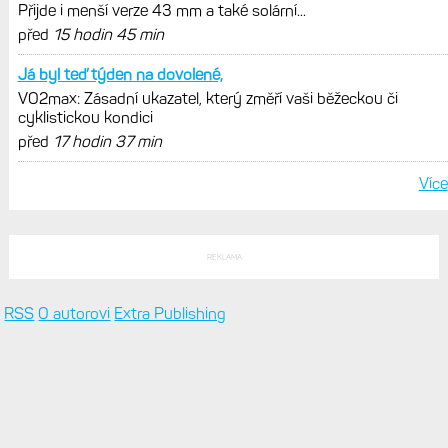
AKTUÁLNĚ NA BLOGU
Zaměření zátěže: Hodnotí, zda je váš
trénink produktivní a jestli se nachází
v optimálních oblastech
Garmin poprvé překonal hranici
300 dolarů. Cena akcií za devět
měsíců výrazně vzrostla
Elektrokola s motorem Bosch se
konečně mohou propojit s Garminem.
Zatím ale jen s Edge
Model Fénix 9 ve třech variantách.
Základ, Pro a inReach. Přijde i menší
verze 43 mm a také solární MIP
VO2max: Zásadní ukazatel, který změří