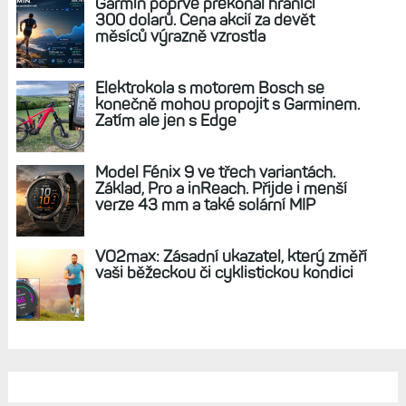
Zápisky bloggera (18): Pro ovládání sportovních
hodinek nepotřebuji dotyk. Bohatě si vystačím
s tlačítky
Zápisky bloggera (19): Ideální hodinky
neexistují. Které se ideálu přibližuji a jak by
vypadaly moje vysněné?