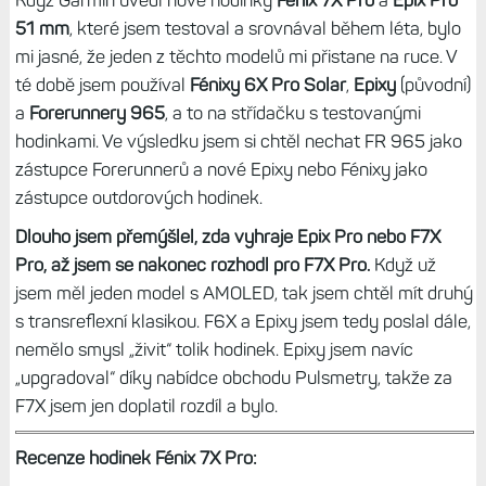
Když Garmin uvedl nové hodinky
Fénix 7X Pro
a
Epix Pro
51 mm
, které jsem testoval a srovnával během léta, bylo
mi jasné, že jeden z těchto modelů mi přistane na ruce. V
té době jsem používal
Fénixy 6X Pro Solar
,
Epixy
(původní)
a
Forerunnery 965
, a to na střídačku s testovanými
hodinkami. Ve výsledku jsem si chtěl nechat FR 965 jako
zástupce Forerunnerů a nové Epixy nebo Fénixy jako
zástupce outdorových hodinek.
Dlouho jsem přemýšlel, zda vyhraje Epix Pro nebo F7X
Pro, až jsem se nakonec rozhodl pro F7X Pro.
Když už
jsem měl jeden model s AMOLED, tak jsem chtěl mít druhý
s transreflexní klasikou. F6X a Epixy jsem tedy poslal dále,
nemělo smysl „živit“ tolik hodinek. Epixy jsem navíc
„upgradoval“ díky nabídce obchodu Pulsmetry, takže za
F7X jsem jen doplatil rozdíl a bylo.
Recenze hodinek Fénix 7X Pro: