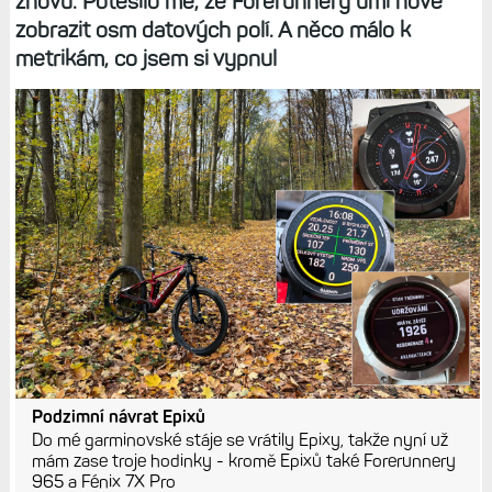
znovu. Potěšilo mě, že Forerunnery umí nově
zobrazit osm datových polí. A něco málo k
metrikám, co jsem si vypnul
Podzimní návrat Epixů
Do mé garminovské stáje se vrátily Epixy, takže nyní už
mám zase troje hodinky - kromě Epixů také Forerunnery
965 a Fénix 7X Pro