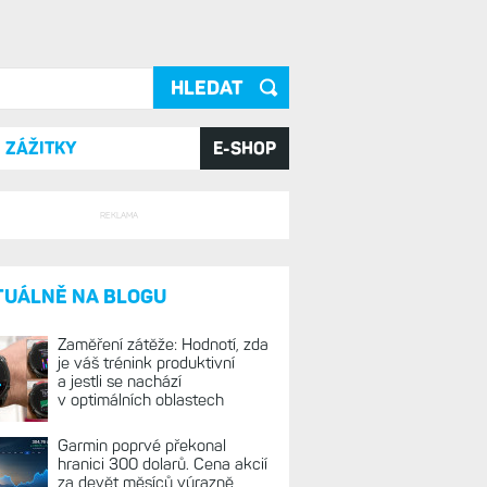
ání
ZÁŽITKY
E-SHOP
REKLAMA
TUÁLNĚ NA BLOGU
Zaměření zátěže: Hodnotí, zda
je váš trénink produktivní
a jestli se nachází
v optimálních oblastech
Garmin poprvé překonal
hranici 300 dolarů. Cena akcií
za devět měsíců výrazně