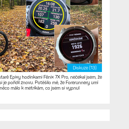
Diskuze (13)
staré Epixy hodinkami Fénix 7X Pro, nečekal jsem, že
 je pořídil znovu. Potěšilo mě, že Forerunnery umí
 něco málo k metrikám, co jsem si vypnul