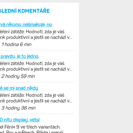
SLEDNÍ KOMENTÁŘE
ová nikomu nešmakuje, no
ření zátěže: Hodnotí, zda je váš
ink produktivní a jestli se nachází v
málních oblastech
d
1 hodina 6 min
pravdu, je to jedno,
ření zátěže: Hodnotí, zda je váš
ink produktivní a jestli se nachází v
málních oblastech
d
2 hodiny 59 min
ě se mi snad nikdy
ření zátěže: Hodnotí, zda je váš
ink produktivní a jestli se nachází v
málních oblastech
d
3 hodiny 36 min
 nitu display, vetsi
l Fénix 9 ve třech variantách.
ad, Pro a inReach. Přijde i menší