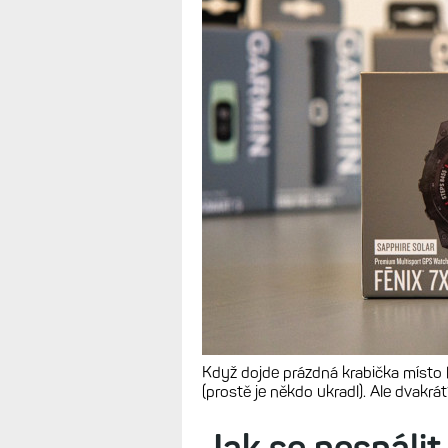
Když dojde prázdná krabička místo 
(prostě je někdo ukradl). Ale dvakr
Jak se nespálit 