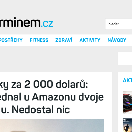
Hledat
Vyhledáv
 POSTŘEHY
FITNESS
ZDRAVÍ
AKTIVITY
NÁVODY
AK
ky za 2 000 dolarů:
jednal u Amazonu dvoje
u. Nedostal nic