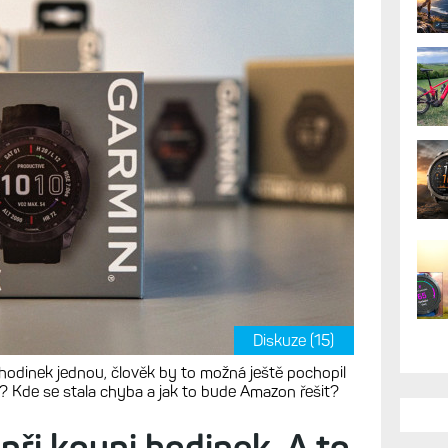
Diskuze (15)
hodinek jednou, člověk by to možná ještě pochopil
át? Kde se stala chyba a jak to bude Amazon řešit?
při koupi hodinek. A to