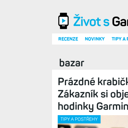
Přejít k hlavnímu obsahu
RECENZE
NOVINKY
TIPY A
bazar
Prázdné krabič
Zákazník si ob
hodinky Garmin
TIPY A POSTŘEHY