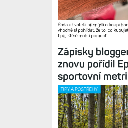
Řada uživatelů přemýšlí o koupi hod
vhodné si pohlídat, že to, co kupujet
tipy, které mohu pomoct
Zápisky blogger
znovu pořídil E
sportovní metr
TIPY A POSTŘEHY