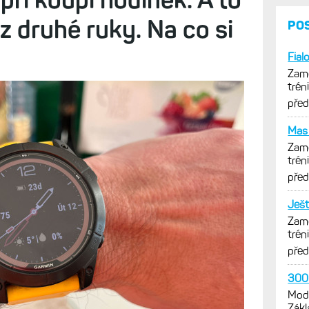
z druhé ruky. Na co si
PO
Fial
Zamě
trén
opti
pře
Mas 
Zamě
trén
opti
pře
Ješt
Zamě
trén
opti
pře
3000
Mode
Zákl