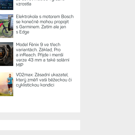
vzrostla
Elektrokola s motorem Bosch
se konečně mohou propojit
s Garminem. Zatím ale jen
s Edge
Model Fénix 9 ve třech
variantách. Základ, Pro
a inReach. Přijde i menší
verze 43 mm a také solární
MIP
VO2max: Zásadní ukazatel,
který změří vaši běžeckou či
cyklistickou kondici