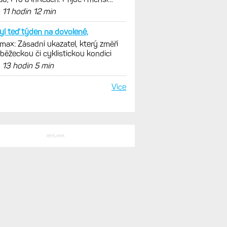
e 43 mm a také solární...
d
11 hodin 12 min
yl teď týden na dovolené,
ax: Zásadní ukazatel, který změří
 běžeckou či cyklistickou kondici
d
13 hodin 5 min
Více
REKLAMA