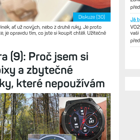
verz
pře
Diskuze (30)
Já b
inek, ať už nových, nebo z druhé ruky. Je proto
VO2m
e, je opravdu tím, co jste si koupit chtěli. Užitečné
vaši
pře
a (9): Proč jsem si
pixy a zbytečné
iky, které nepoužívám