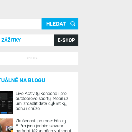
ání
ZÁŽITKY
E-SHOP
REKLAMA
TUÁLNĚ NA BLOGU
Live Activity konečně i pro
outdoorové sporty. Mobil už
umí zrcadlit data cyklistiky,
běhu i chůze
Zkušenosti po roce: Fénixy
8 Pro jsou jedním slovem
parádní, těžko něco vytknout.