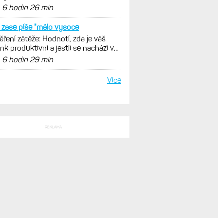
istiky, běhu i chůze
d
6 hodin 26 min
zase píše "málo vysoce
ření zátěže: Hodnotí, zda je váš
ink produktivní a jestli se nachází v
málních oblastech
d
6 hodin 29 min
Více
REKLAMA