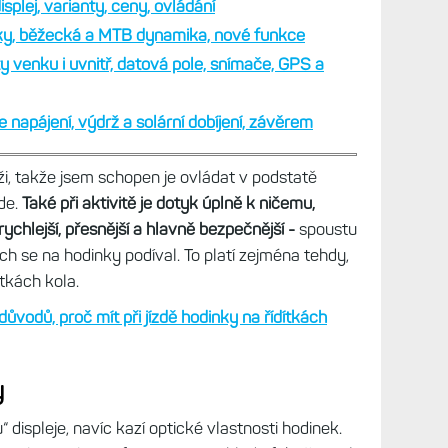
plej, varianty, ceny, ovládání
iky, běžecká a MTB dynamika, nové funkce
ty venku i uvnitř, datová pole, snímače, GPS a
e napájení, výdrž a solární dobíjení, závěrem
, takže jsem schopen je ovládat v podstatě
de.
Také při aktivitě je dotyk úplně k ničemu,
 rychlejší, přesnější a hlavně bezpečnější -
spoustu
ch se na hodinky podíval. To platí zejména tehdy,
ítkách kola.
vodů, proč mít při jízdě hodinky na řídítkách
y
“ displeje, navíc kazí optické vlastnosti hodinek.