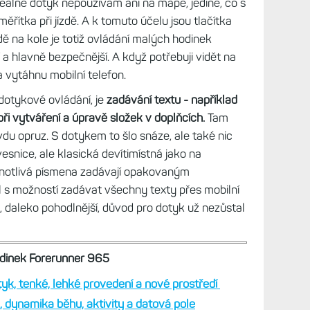
 Reálně dotyk nepoužívám ani na mapě, jediné, co s
řítka při jízdě. A k tomuto účelu jsou tlačítka
jízdě na kole je totiž ovládání malých hodinek
 a hlavně bezpečnější. A když potřebuji vidět na
 a vytáhnu mobilní telefon.
 dotykové ovládání, je
zadávání textu - například
při vytváření a úpravě složek v doplňcích.
Tam
vdu opruz. S dotykem to šlo snáze, ale také nic
snice, ale klasická devítimístná jako na
ednotlivá písmena zadávají opakovaným
l s možností zadávat všechny texty přes mobilní
o, daleko pohodlnější, důvod pro dotyk už nezůstal
odinek Forerunner 965
yk, tenké, lehké provedení a nové prostředí
 dynamika běhu, aktivity a datová pole