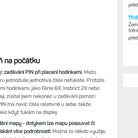
cykl
pře
Mně 
Zamě
trén
opti
pře
ň na počátku
ýt
zadávání PIN při placení hodinkami.
Místo
u jednoduše jednotlivá čísla naťukáte. Protože
šími hodinkami, jako Fénix 6X, Instinct 2X nebo
jí, zůstal jsem nakonec u zadávání pomocí
 PIN má navíc čísla relativně u sebe, takže
jako když ťukám na displej.
dání mapy - dotykem lze mapu posouvat či
ískání více podrobností.
Možná to někdo využije,