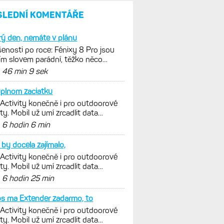
SLEDNÍ KOMENTÁŘE
ý den, nemáte v plánu
enosti po roce: Fénixy 8 Pro jsou
ím slovem parádní, těžko něco
nout. Ale ta nositelnost
d
46 min 9 sek
plnom zaciatku
 Activity konečně i pro outdoorové
ty. Mobil už umí zrcadlit data
istiky, běhu i chůze
d
6 hodin 6 min
by docela zajímalo,
 Activity konečně i pro outdoorové
ty. Mobil už umí zrcadlit data
istiky, běhu i chůze
d
6 hodin 25 min
s ma Extender zadarmo, to
 Activity konečně i pro outdoorové
ty. Mobil už umí zrcadlit data