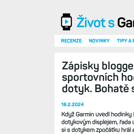
Přejít k hlavnímu obsahu
RECENZE
NOVINKY
TIPY A
Zápisky blogger
sportovních ho
dotyk. Bohatě s
18.2.2024
Když Garmin uvedl hodinky F
dotykovým displejem, řada u
si s dotykem zpočátku hrál a