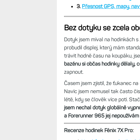
3.
Přesnost GPS, mapy, navi
Bez dotyku se zcela ob
Dotyk jsem míval na hodinkách s 
probudil displej, který mám standar
trávit hodně času na koupáku, js
bazénu si občas hodinky dělaly, c
zapnout.
Časem jsem zjistil, že ťukanec na 
Navíc jsem nemusel tak často čisti
létě, kdy se člověk více potí. Sta
jsem nechal dotyk globálně vypnu
a Forerunner 965 jej nepoužívám
Recenze hodinek Fénix 7X Pro: