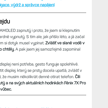
gace, výdrž a správce napájení
ejdu
AMOLED zapnutý i proto, že jsem si klepnutím
dně vypnutý. S tím ale, jak přišlo léto, a já začal
em si dotyk musel vypínat.
Zvlášť ve slané vodě v
o chtěly.
A pak jsem jej samozřejmě zapomínal
displej není potřeba, gesto funguje spolehlivě.
t displej, který se prsty docela upatlá, zvlášť v
čí, že musím několikrát denně otírat telefon.
Čili
tý a na svých aktuálních hodinkách Fénix 7X Pro
 vůbec.