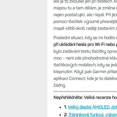
ale já to zkoušel jen při testech.
mapou tu a tam dělám, je změna mě
nejen postačující, ale i lepší. Při 
pomocí tlačítek výrazně přesnější
mapě větší okolí, raději zastavím
Poslední situací, kdy se mi hodilo
při ukládání hesla pro Wi-Fi nebo 
bylo zadávání textu tlačítky opra
moc - není zde plnohodnotná kláve
tlačítkových mobilech, kdy se j
klepnutím. Když pak Garmin přiše
aplikaci Connect, kde je to dalek
žádný.
Nepřehlédněte: Velká recenze h
1.
Velký displej AMOLED, dot
2.
Tréninkové funkce, výkon,