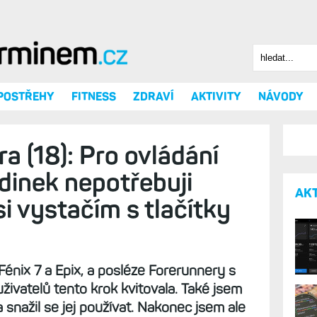
Hledat
Vyhledáv
 POSTŘEHY
FITNESS
ZDRAVÍ
AKTIVITY
NÁVODY
a (18): Pro ovládání
dinek nepotřebuji
AK
i vystačím s tlačítky
énix 7 a Epix, a posléze Forerunnery s
živatelů tento krok kvitovala. Také jsem
 snažil se jej používat. Nakonec jsem ale