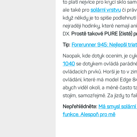
to platí nejvíce pro krycí sklo sa
ale také pro
solární vrstvu
či práv
když někdy je to spíše podlehnutí
nejraději hodinky, které nemají ani
DX.
Prostě takové PURE (čisté) p
Tip:
Forerunner 945: Nejlepší tria
Naopak, kde dotyk ocením, je cyk
1040
se dotykem ovládá parádně, a
ovládacích prvků. Horší je to v z
ovládání, které má model Edge 8
abych viděl okolí, a méně často ta
stojím, samozřejmě. Za jízdy to fa
Nepřehlédněte:
Má smysl solární
funkce. Alespoň pro mě