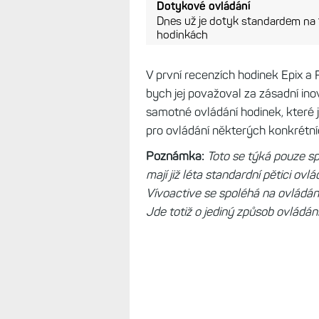
Dotykové ovládání
Dnes už je dotyk standardem na
hodinkách
V první recenzích hodinek Epix a 
bych jej považoval za zásadní ino
samotné ovládání hodinek, které j
pro ovládání některých konkrétní
Poznámka:
Toto se týká pouze spo
mají již léta standardní pětici ovl
Vívoactive se spoléhá na ovládán
Jde totiž o jediný způsob ovládán