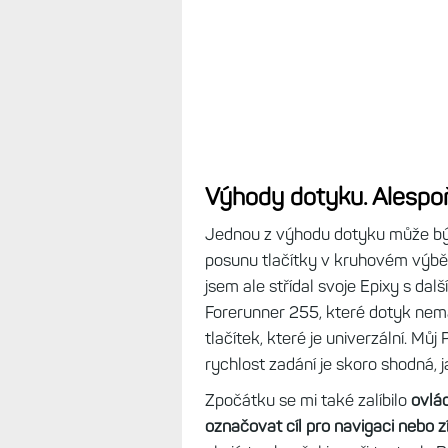
Výhody dotyku. Alespo
Jednou z výhodu dotyku může b
posunu tlačítky v kruhovém výběr
jsem ale střídal svoje Epixy s dal
Forerunner 255, které dotyk nema
tlačítek, které je univerzální. Můj
rychlost zadání je skoro shodná, 
Zpočátku se mi také zalíbilo
ovlá
označovat cíl pro navigaci nebo z