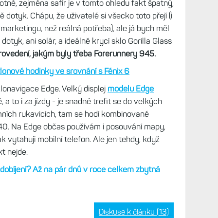
motné, zejména safír je v tomto ohledu fakt špatný,
ě dotyk. Chápu, že uživatelé si všecko toto přejí (i
 marketingu, než reálná potřeba), ale já bych měl
 dotyk, ani solár, a ideálně krycí sklo Gorilla Glass
rovedení, jakým byly třeba Forerunnery 945.
tlonové hodinky ve srovnání s Fénix 6
lonavigace Edge. Velký displej
modelu Edge
 to i za jízdy - je snadné trefit se do velkých
imních rukavicích, tam se hodí kombinované
40. Na Edge občas používám i posouvání mapy,
k vytahuji mobilní telefon. Ale jen tehdy, když
kt nejde.
 dobíjení? Až na pár dnů v roce celkem zbytná
Diskuse k článku (13)