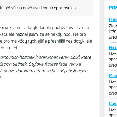
PO
 téměř všech nově uvedených sportovních
Dobr
Zkuš
Fénix 7 jsem si dotyk docela pochvaloval. Ne, že
jedn
vaci, ale naznal jsem, že se někdy hodí. Ne pro
vytk
pře
e pro mě vždy rychlejší a přesnější než dotyk, ale
ch funkcí.
Na u
Live
rtovních hodinek (Forerunner, Fénix, Epix), které
spor
ádacích tlačítek. Stylová fitness řada Venu a
cykl
pře
á pouze dotykem a tam se bez něj obejít nelze.
Mně 
í.
Live
spor
cykl
pře
Coro
Live
spor