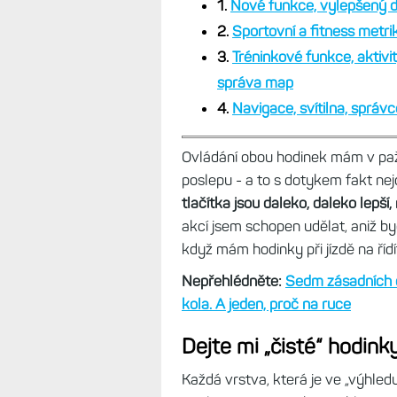
1.
Nové funkce, vylepšený dis
2.
Sportovní a fitness metr
3.
Tréninkové funkce, aktivi
správa map
4.
Navigace, svítilna, správc
Ovládání obou hodinek mám v paži
poslepu - a to s dotykem fakt nej
tlačítka jsou daleko, daleko lepší,
akcí jsem schopen udělat, aniž by
když mám hodinky při jízdě na říd
Nepřehlédněte:
Sedm zásadních dů
kola. A jeden, proč na ruce
Dejte mi „čisté“ hodink
Každá vrstva, která je ve „výhledu