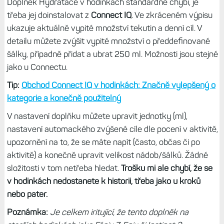
Doplněk Hydratace v hodinkách standardně chybí, je
třeba jej doinstalovat z
Connect IQ
. Ve zkráceném výpisu
ukazuje aktuálně vypité množství tekutin a denní cíl. V
detailu můžete zvýšit vypité množství o předdefinované
šálky, případně přidat a ubrat 250 ml. Možnosti jsou stejné
jako u Connectu.
Tip:
Obchod Connect IQ v hodinkách: Značně vylepšený o
kategorie a konečně použitelný
V nastavení doplňku můžete upravit jednotky (ml),
nastavení automackého zvýšené cíle dle pocení v aktivitě,
upozornění na to, že se máte napít (často, občas či po
aktivitě) a konečně upravit velikost nádob/šálků. Žádné
složitosti v tom netřeba hledat.
Trošku mi ale chybí, že se
v hodinkách nedostanete k historii, třeba jako u kroků
nebo pater.
Poznámka:
Je celkem iritující, že tento doplněk na