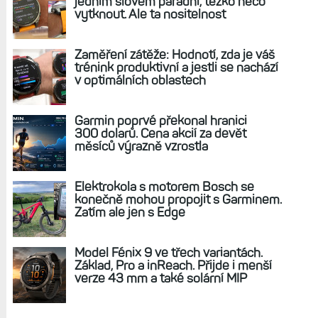
REKLAMA
AKTUÁLNĚ NA BLOGU
Zkušenosti po roce: Fénixy 8 Pro jsou
jedním slovem parádní, těžko něco
vytknout. Ale ta nositelnost
Zaměření zátěže: Hodnotí, zda je váš
trénink produktivní a jestli se nachází
v optimálních oblastech
Garmin poprvé překonal hranici
300 dolarů. Cena akcií za devět