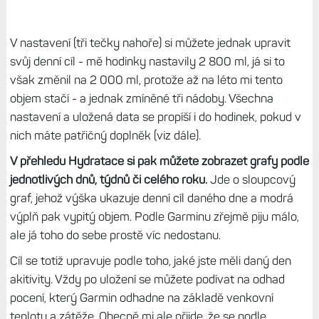
V nastavení (tři tečky nahoře) si můžete jednak upravit
svůj denní cíl - mě hodinky nastavily 2 800 ml, já si to
však změnil na 2 000 ml, protože až na léto mi tento
objem stačí - a jednak zmíněné tři nádoby. Všechna
nastavení a uložená data se propíší i do hodinek, pokud v
nich máte patřičný doplněk (viz dále).
V přehledu Hydratace si pak můžete zobrazet grafy podle
jednotlivých dnů, týdnů či celého roku.
Jde o sloupcový
graf, jehož výška ukazuje denní cíl daného dne a modrá
výplň pak vypitý objem. Podle Garminu zřejmě piju málo,
ale já toho do sebe prostě víc nedostanu.
Cíl se totiž upravuje podle toho, jaké jste měli daný den
akitivity. Vždy po uložení se můžete podívat na odhad
pocení, který Garmin odhadne na základě venkovní
teploty a zátěže. Obecně mi ale přijde, že se podle