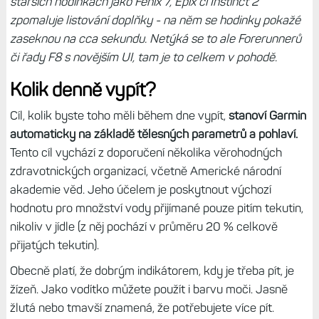
starších hodinkách jako Fénix 7, Epix či Instinct 2
zpomaluje listování doplňky - na něm se hodinky pokažé
zaseknou na cca sekundu. Netýká se to ale Forerunnerů
či řady F8 s novějším UI, tam je to celkem v pohodě.
Kolik denně vypít?
Cíl, kolik byste toho měli během dne vypít,
stanoví Garmin
automaticky na základě tělesných parametrů a pohlaví.
Tento cíl vychází z doporučení několika věrohodných
zdravotnických organizací, včetně Americké národní
akademie věd. Jeho účelem je poskytnout výchozí
hodnotu pro množství vody přijímané pouze pitím tekutin,
nikoliv v jídle (z něj pochází v průměru 20 % celkově
přijatých tekutin).
Obecně platí, že dobrým indikátorem, kdy je třeba pít, je
žízeň. Jako vodítko můžete použít i barvu moči. Jasně
žlutá nebo tmavší znamená, že potřebujete více pít.