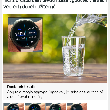
nichž určitou část tekutin zase vypotíte. V letních
vedrech docela užitečné
Dostatek tekutin
Aby tělo mohlo správně fungovat, je třeba dostatečně pít
a doplňovat minerály