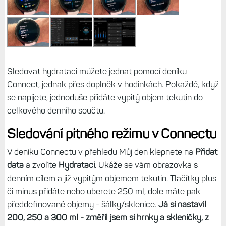
Sledovat hydrataci můžete jednat pomocí deníku
Connect, jednak přes doplněk v hodinkách. Pokaždé, když
se napijete, jednoduše přidáte vypitý objem tekutin do
celkového denního součtu.
Sledování pitného režimu v Connectu
V deníku Connectu v přehledu Můj den klepnete na
Přidat
data
a zvolíte
Hydrataci
. Ukáže se vám obrazovka s
denním cílem a již vypitým objemem tekutin. Tlačítky plus
či minus přidáte nebo uberete 250 ml, dole máte pak
předdefinované objemy - šálky/sklenice.
Já si nastavil
200, 250 a 300 ml - změřil jsem si hrnky a skleničky, z