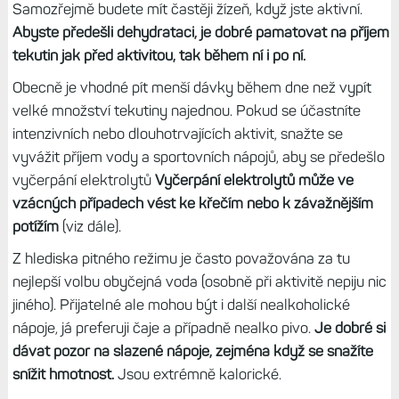
Samozřejmě budete mít častěji žízeň, když jste aktivní.
Abyste předešli dehydrataci, je dobré pamatovat na příjem
tekutin jak před aktivitou, tak během ní i po ní.
Obecně je vhodné pít menší dávky během dne než vypít
velké množství tekutiny najednou. Pokud se účastníte
intenzivních nebo dlouhotrvajících aktivit, snažte se
vyvážit příjem vody a sportovních nápojů, aby se předešlo
vyčerpání elektrolytů
Vyčerpání elektrolytů může ve
vzácných případech vést ke křečím nebo k závažnějším
potížím
(viz dále).
Z hlediska pitného režimu je často považována za tu
nejlepší volbu obyčejná voda (osobně při aktivitě nepiju nic
jiného). Přijatelné ale mohou být i další nealkoholické
nápoje, já preferuji čaje a případně nealko pivo.
Je dobré si
dávat pozor na slazené nápoje, zejména když se snažíte
snížit hmotnost.
Jsou extrémně kalorické.