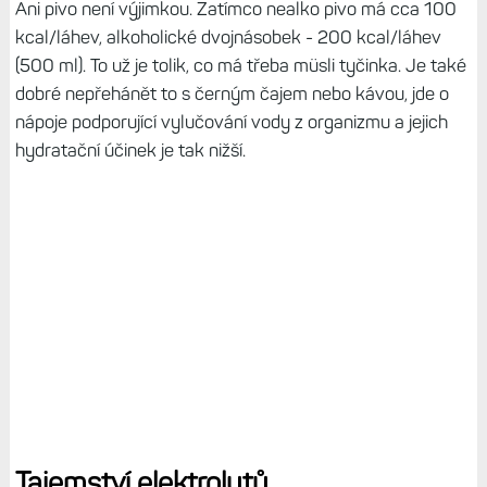
Ani pivo není výjimkou. Zatímco nealko pivo má cca 100
kcal/láhev, alkoholické dvojnásobek - 200 kcal/láhev
(500 ml). To už je tolik, co má třeba müsli tyčinka. Je také
dobré nepřehánět to s černým čajem nebo kávou, jde o
nápoje podporující vylučování vody z organizmu a jejich
hydratační účinek je tak nižší.
Tajemství elektrolytů