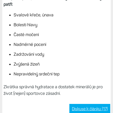
patří:
Svalové křeče, únava
Bolesti hlavy
Časté močení
Nadměrné pocení
Zadržování vody
Zvýšená žízeň
Nepravidelný srdeční tep
Zkrátka správná hydratace a dostatek minerálů je pro
život (nejen) sportovce zásadní.
Diskuse k článku (17)