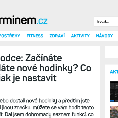
Hledat
Vyhledáv
 POSTŘEHY
FITNESS
ZDRAVÍ
AKTIVITY
NÁVODY
odce: Začínáte
áte nové hodinky? Co
AK
ak je nastavit
 nebo dostali nové hodinky a předtím jste
i jinou značku. můžete se vám hodit tento
ít. Dal jsem dohromady seznam funkcí, co