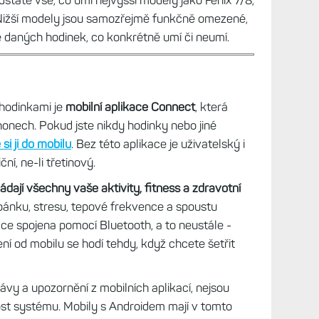
statě vše, co umí nejvyšší modely jako Fénix 7/8,
Nižší modely jsou samozřejmě funkčně omezené,
ze daných hodinek, co konkrétně umí či neumí.
hodinkami je
mobilní aplikace Connect
, která
honech. Pokud jste nikdy hodinky nebo jiné
si ji do mobilu
. Bez této aplikace je uživatelský i
ní, ne-li třetinový.
dají všechny vaše aktivity, fitness a zdravotní
pánku, stresu, tepové frekvence a spoustu
kace spojena pomocí Bluetooth, a to neustále -
í od mobilu se hodí tehdy, když chcete šetřit
právy a upozornění z mobilních aplikací, nejsou
nost systému. Mobily s Androidem mají v tomto