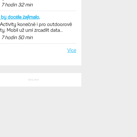
istiky, běhu i chůze
d
7 hodin 32 min
by docela zajímalo,
 Activity konečně i pro outdoorové
ty. Mobil už umí zrcadlit data
istiky, běhu i chůze
d
7 hodin 50 min
Více
REKLAMA