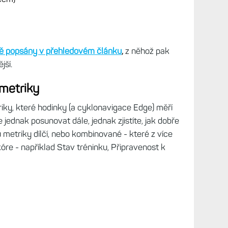
ně popsány v přehledovém článku
,
z něhož pak
jší.
 metriky
triky, které hodinky (a cyklonavigace Edge) měří
 jednak posunovat dále, jednak zjistíte, jak dobře
ou metriky dílčí, nebo kombinované - které z více
kóre - například Stav tréninku, Připravenost k