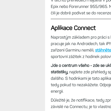
V těchto přehledech najdete v pod
Epix nebo Forerunner 955/965. 
čili je dobré podívat se do recen
Aplikace Connect
Naprostým základem pro práci s 
pracuje jak na Androidech, tak iP
zařízení Garminu neměli,
stáhněte 
sportovní zážitek z hodinek polovič
Jde o centrum všeho - zde se uklá
statistiky,
najdete zde přehledy s
dalšího. S hodinkami je tato apli
tedy pokud to nezakážete. Odpojen
energii.
Důležité je, že notifikace, tedy z
závislé na Connectu; je to vlast