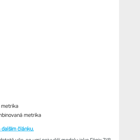
 metrika
ombinovaná metrika
 dalším článku.