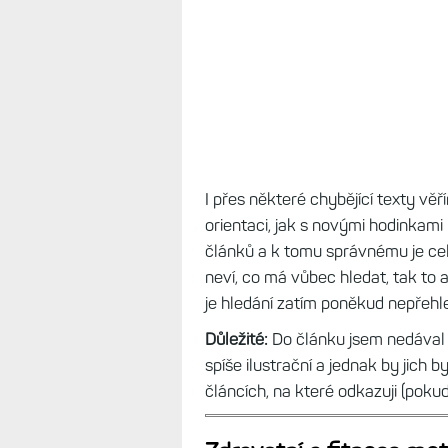
I přes některé chybějící texty v
orientaci, jak s novými hodinka
článků a k tomu správnému je ce
neví, co má vůbec hledat, tak to a
je hledání zatím poněkud nepřehl
Důležité:
Do článku jsem nedával ž
spíše ilustrační a jednak by jich 
článcích, na které odkazuji (pokud 