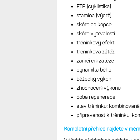
FTP (cyklistika)
stamina (výdrž)
skóre do kopce
skóre vytrvalosti
tréninkový efekt
tréninková zátěž
zaměření zátěže
dynamika běhu
běžecký výkon
zhodnocení výkonu
doba regenerace
stav tréninku: kombinovaná
připravenost k tréninku: k
Kompletní přehled najdete v mém