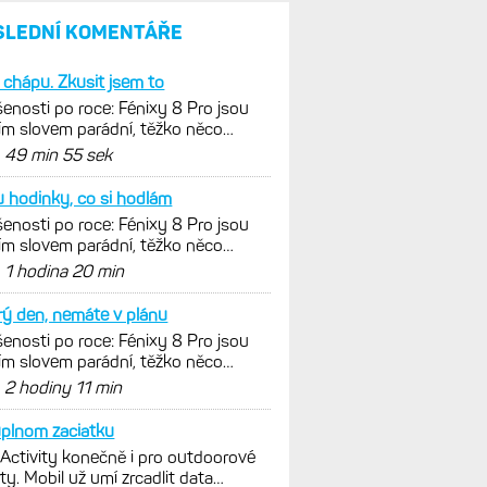
SLEDNÍ KOMENTÁŘE
 chápu. Zkusit jsem to
enosti po roce: Fénixy 8 Pro jsou
ím slovem parádní, těžko něco
nout. Ale ta nositelnost
d
49 min 55 sek
 hodinky, co si hodlám
enosti po roce: Fénixy 8 Pro jsou
ím slovem parádní, těžko něco
nout. Ale ta nositelnost
d
1 hodina 20 min
ý den, nemáte v plánu
enosti po roce: Fénixy 8 Pro jsou
ím slovem parádní, těžko něco
nout. Ale ta nositelnost
d
2 hodiny 11 min
plnom zaciatku
 Activity konečně i pro outdoorové
ty. Mobil už umí zrcadlit data