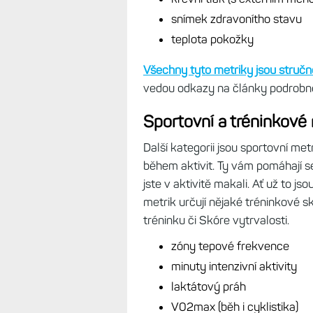
snímek zdravonítho stavu
teplota pokožky
Všechny tyto metriky jsou struč
vedou odkazy na články podrobně
Sportovní a tréninkové
Další kategorii jsou sportovní me
během aktivit. Ty vám pomáhají se
jste v aktivitě makali. Ať už to js
metrik určují nějaké tréninkové s
tréninku či Skóre vytrvalosti.
zóny tepové frekvence
minuty intenzivní aktivity
laktátový práh
V02max (běh i cyklistika)