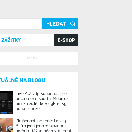
ání
ZÁŽITKY
E-SHOP
REKLAMA
TUÁLNĚ NA BLOGU
Live Activity konečně i pro
outdoorové sporty. Mobil už
umí zrcadlit data cyklistiky,
běhu i chůze
Zkušenosti po roce: Fénixy
8 Pro jsou jedním slovem
parádní, těžko něco vytknout.