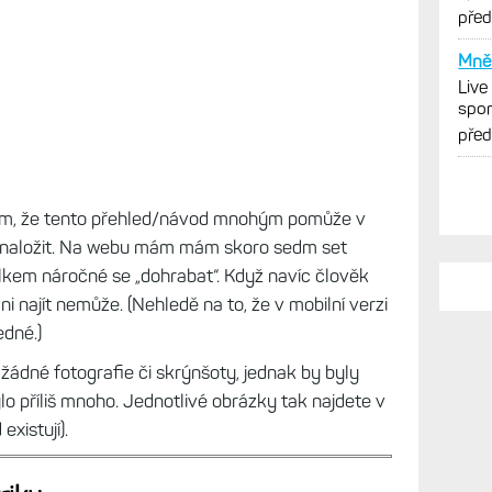
cykl
pře
Mně 
Live
spor
cykl
pře
ěřím, že tento přehled/návod mnohým pomůže v
mi naložit. Na webu mám mám skoro sedm set
lkem náročné se „dohrabat“. Když navíc člověk
ni najít nemůže. (Nehledě na to, že v mobilní verzi
edné.)
ádné fotografie či skrýnšoty, jednak by byly
bylo příliš mnoho. Jednotlivé obrázky tak najdete v
existují).