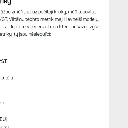
riky
ážou změřit, ať už počítaji kroky, měří tepovku,
VST. Většinu těchto metrik mají i levnější modely,
to se dočtete v recenzích, na které odkazuji výše.
riky, ty jsou následující:
 VST
ho těla
ete
 EU)
ičem)