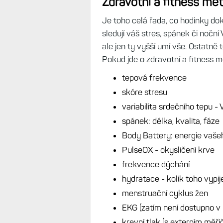
Zdravotní a fitness met
Je toho celá řada, co hodinky dok
sledují váš stres, spánek či noční 
ale jen ty vyšší umí vše. Ostatně 
Pokud jde o zdravotní a fitness met
tepová frekvence
skóre stresu
variabilita srdečního tepu -
spánek: délka, kvalita, fáze
Body Battery: energie vaše
PulseOX - okysličení krve
frekvence dýchání
hydratace - kolik toho vypij
menstruační cyklus žen
EKG (zatím není dostupno v
krevní tlak (s externím měř