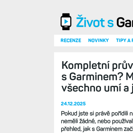
Přejít k hlavnímu obsahu
RECENZE
NOVINKY
TIPY A
Kompletní prův
s Garminem? M
všechno umí a j
24.12.2025
Pokud jste si právě pořídili
neměli žádné, nebo používal
přehled, jak s Garminem zač