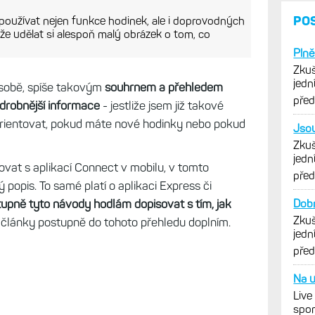
PO
 používat nejen funkce hodinek, ale i doprovodných
že udělat si alespoň malý obrázek o tom, co
Plně
Zkuš
jedn
osobě, spíše takovým
souhrnem a přehledem
vytk
pře
odrobnější informace
- jestliže jsem již takové
rientovat, pokud máte nové hodinky nebo pokud
Jsou
Zkuš
jedn
ovat s aplikací Connect v mobilu, v tomto
vytk
pře
 popis. To samé platí o aplikaci Express či
pně tyto návody hodlám dopisovat s tím, jak
Dobr
Zkuš
 články postupně do tohoto přehledu doplním.
jedn
vytk
pře
Na u
Live
spor