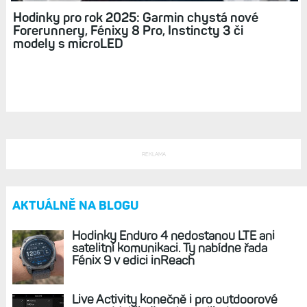
Hodinky Instinct 3 na spadnutí. Úniky se
objevují přímo na webu Garminu