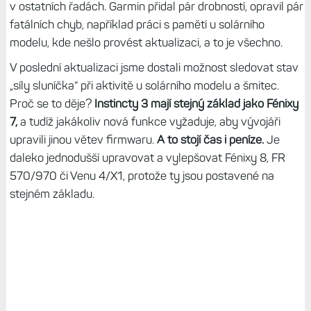
v ostatních řadách. Garmin přidal pár drobností, opravil pár
fatálních chyb, například práci s pamětí u solárního
modelu, kde nešlo provést aktualizaci, a to je všechno.
V poslední aktualizaci jsme dostali možnost sledovat stav
„síly sluníčka“ při aktivitě u solárního modelu a šmitec.
Proč se to děje?
Instincty 3 mají stejný základ jako Fénixy
7,
a tudíž jakákoliv nová funkce vyžaduje, aby vývojáři
upravili jinou větev firmwaru.
A to stojí čas i peníze.
Je
daleko jednodušší upravovat a vylepšovat Fénixy 8, FR
570/970 či Venu 4/X1, protože ty jsou postavené na
stejném základu.