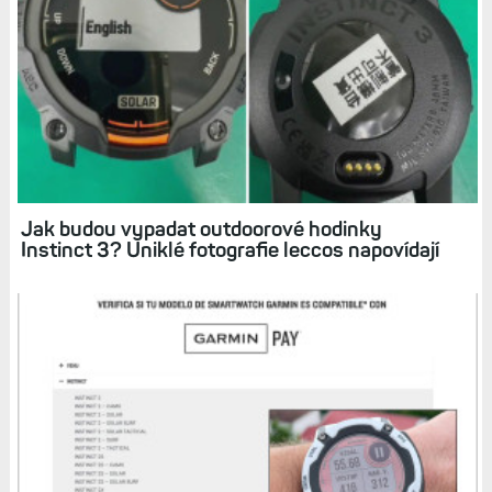
Související články
Instinct 3: Čím náš potěší třetí generace
odolných hodinek? Na seznamu novinek toho
není málo