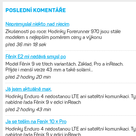
REKLAMA
AKTUÁLNĚ NA BLOGU
Hodinky Enduro 4 nedostanou LTE ani
satelitní komunikaci. Ty nabídne řada
Fénix 9 v edici inReach
Live Activity konečně i pro outdoorové
sporty. Mobil už umí zrcadlit data
cyklistiky, běhu i chůze
Zkušenosti po roce: Fénixy 8 Pro jsou