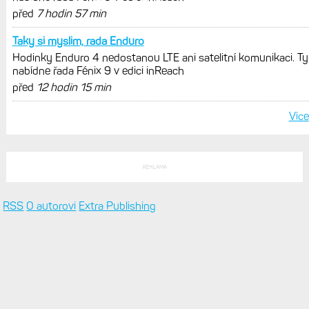
jedním slovem parádní, těžko něco
vytknout. Ale ta nositelnost
Zaměření zátěže: Hodnotí, zda je váš
trénink produktivní a jestli se nachází
v optimálních oblastech
Garmin poprvé překonal hranici
300 dolarů. Cena akcií za devět
měsíců výrazně vzrostla