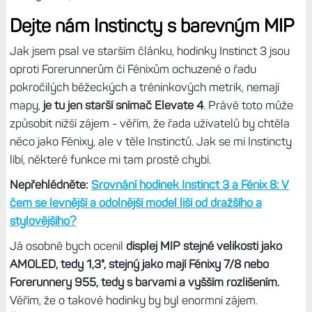
Záloha a obnovení dat
Tím rozhodně nechci říct, že Instincty 3 jsou špatné
hodinky, naopak, posun oproti druhé generaci tu je, hlavně
u verze s displejem AMOLED, ale
přijde mi, že jim Garmin
nevěnuje tolik péče jako dalším modelům.
Poslední finálka
je už docela stará a od té doby tu nemáme ani žádnou
další betu. Přitom Venu, Forerunnery či Fénixy ano.
Spousta obyčejných, neprémiových a užitečných funkcí
tu chybí (např. nalezení ztraceného mobilu).
Dejte nám Instincty s barevným MIP
Jak jsem psal ve starším článku, hodinky Instinct 3 jsou
oproti Forerunnerům či Fénixům ochuzené o řadu
pokročilých běžeckých a tréninkových metrik, nemají
mapy,
je tu jen starší snímač Elevate 4
. Právě toto může
způsobit nižší zájem - věřím, že řada uživatelů by chtěla