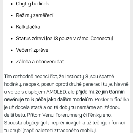
modely
S příchodem řady Vívoactive 6 a dalšími modely ukázal
Garmin hned několik nových funkcí, žádná z nich se však
nedostala do Instinctů 3, což je rovněž letošní model. To je
potvrzuje moji domněnku, že se Garminu nevyplatí
updatovat starší verzi systému (prostředí) a že u této řady
už nemáme počítat s ničím zásadní. Skoro to vypadá, že
Garmin trochu poladil trojky oproti Instincům 2, ale dál s
nimi moc nepočítá.
Chytrý budíček
Režimy zaměření
Kalkulačka
Status zdraví (na I3 pouze v rámci Connectu)
Večerní zpráva