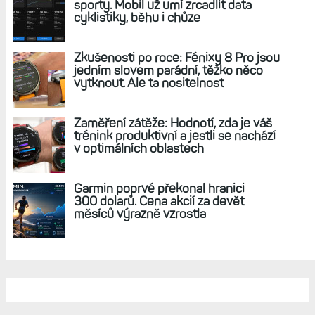
Hodinky pro rok 2025: Garmin chystá nové
Forerunnery, Fénixy 8 Pro, Instincty 3 či
modely s microLED