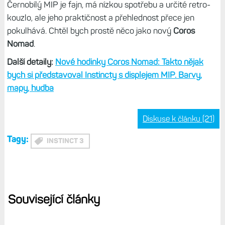
něco jako Fénixy, ale v těle Instinctů. Jak se mi Instincty
líbí, některé funkce mi tam prostě chybí.
Nepřehlédněte:
Srovnání hodinek Instinct 3 a Fénix 8: V
čem se levnější a odolnější model liší od dražšího a
stylovějšího?
Já osobně bych ocenil
displej MIP stejné velikosti jako
AMOLED, tedy 1,3", stejný jako mají Fénixy 7/8 nebo
Forerunnery 955, tedy s barvami a vyšším rozlišením.
Věřím, že o takové hodinky by byl enormní zájem.
Černobílý MIP je fajn, má nízkou spotřebu a určité retro-
kouzlo, ale jeho praktičnost a přehlednost přece jen
pokulhává. Chtěl bych prostě něco jako nový
Coros
Nomad
.
Další detaily:
Nové hodinky Coros Nomad: Takto nějak
bych si představoval Instincty s displejem MIP. Barvy,
mapy, hudba