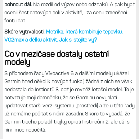
zpracování doplňků Body Battery a Stres, ty jsou fakt
špatné a neumí to, co jiné modely. Třeba I3 AMOLED
ukážou data stresu jednak za delší období, jednak Body
Battery tu vypadá stejně jako třeba na Epixech - a tedy i s
daty stresu, faktory apod.
Dále mi chybí
Skóre vytrvalosti
, které mimochodem
nemají ani Forerunnery 570, přitom je to imho celkem
důležitá tréninková metrika.
Dříve jsem ji moc nesledoval,
ale teď je to pro mě víceméně jediná motivace, jak se
pohnout dál.
Na rozdíl od výzev nebo odznaků. A pak bych
ocenil šest datových polí v aktivitě, i za cenu zmenšení
fontu dat.
Skóre vytrvalosti:
Metrika, která kombinuje tepovku,
VO2max a délku aktivit. Jak si stojíte vy?
Co v mezičase dostaly ostatní