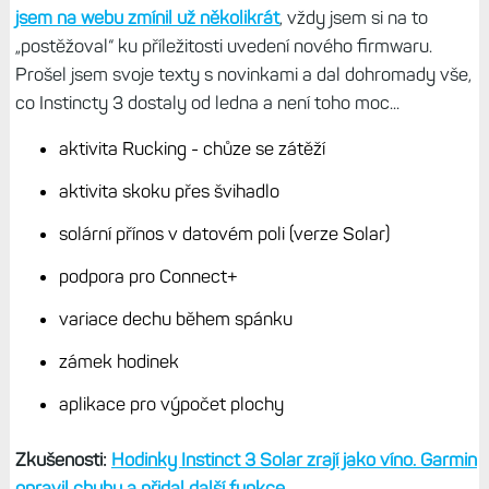
jsem na webu zmínil už několikrát
, vždy jsem si na to
„postěžoval“ ku příležitosti uvedení nového firmwaru.
Prošel jsem svoje texty s novinkami a dal dohromady vše,
co Instincty 3 dostaly od ledna a není toho moc...
aktivita Rucking - chůze se zátěží
aktivita skoku přes švihadlo
solární přínos v datovém poli (verze Solar)
podpora pro Connect+
variace dechu během spánku
zámek hodinek
aplikace pro výpočet plochy
Zkušenosti:
Hodinky Instinct 3 Solar zrají jako víno. Garmin
opravil chyby a přidal další funkce