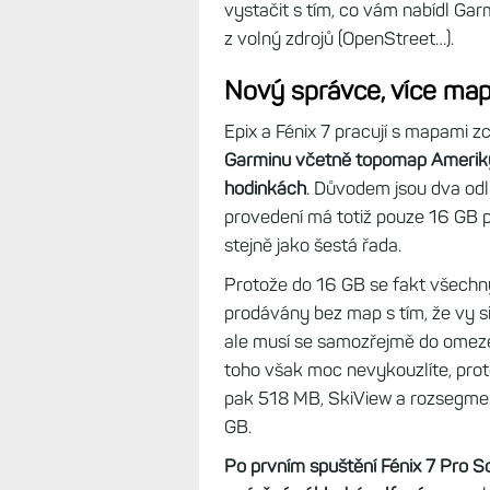
vystačit s tím, co vám nabídl Gar
z volný zdrojů (OpenStreet…).
Nový správce, více ma
Epix a Fénix 7 pracují s mapami zc
Garminu včetně topomap Ameriky 
hodinkách
. Důvodem jsou dva odl
provedení má totiž pouze 16 GB p
stejně jako šestá řada.
Protože do 16 GB se fakt všechn
prodávány bez map s tím, že vy s
ale musí se samozřejmě do omeze
toho však moc nevykouzlíte, pro
pak 518 MB, SkiView a rozsegme
GB.
Po prvním spuštění Fénix 7 Pro S