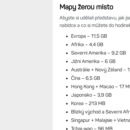
Mapy žerou místo
Abyste si udělali představu, jak 
nabídce a co si můžete do hodine
Evropa – 11,5 GB
Afrika – 4,4 GB
Severní Amerika – 9,2 GB
Jižní Amerika – 6 GB
Austrálie + Nový Zéland – 
Čína – 6,5 GB
Hong Kong + Macao – 17 
Japonsko – 3,9 GB
Korea – 213 MB
Blízký východ a Severní Afr
Singapur + Malajsie + Vietna
Tchaj-wan – 96 MB