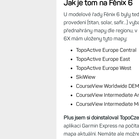
Jak je tom na Fénix 6
U modelové řady Fénix 6 byly te
provedení (titan, solar, safír…) 
přednahrány mapy dle regionu, v 
6X mám uloženy tyto mapy:
TopoActive Europe Central
TopoActive Europe East
TopoActive Europe West
SkiWiew
CourseView Worldwide DE
CourseView Intermediate A
CourseView Intermediate Mi
Plus jsem si doinstaloval TopoCz
aplikaci Garmin Express na počítač
mapa aktuální. Nemáte ale možnos