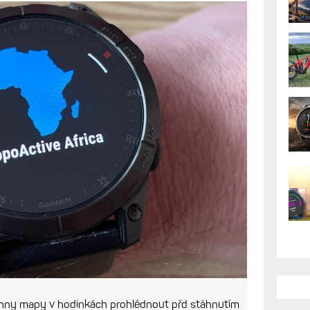
chny mapy v hodinkách prohlédnout přd stáhnutím