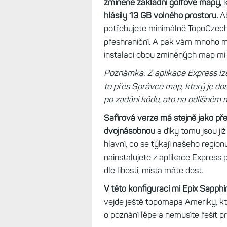
zmíněné základní golfové mapy,
k
hlásily 13 GB volného prostoru.
Ab
potřebujete minimálně TopoCzech,
přeshraniční. A pak vám mnoho mí
instalaci obou zmíněných map mi
Poznámka: Z aplikace Express lze
to přes Správce map, který je dos
po zadání kódu, ato na odlišném
Safírová verze má stejně jako př
dvojnásobnou
a díky tomu jsou j
hlavní, co se týkají našeho regio
nainstalujete z aplikace Express
dle libosti, místa máte dost.
V této konfiguraci mi Epix Sapphi
vejde ještě topomapa Ameriky, kt
o poznání lépe a nemusíte řešit p