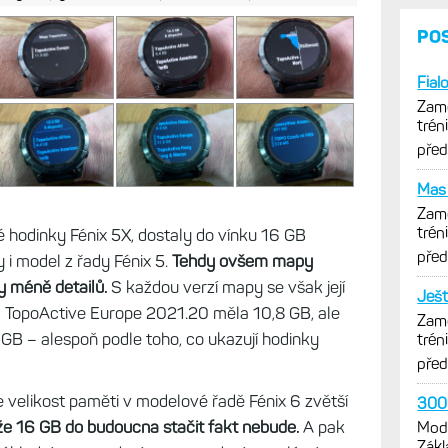
PO
Fial
Zamě
trén
opti
pře
Mas 
Zamě
trén
 hodinky Fénix 5X, dostaly do vínku 16 GB
opti
pře
 i model z řady Fénix 5.
Tehdy ovšem mapy
y méně detailů.
S každou verzí mapy se však její
Ješt
a TopoActive Europe 2021.20 měla 10,8 GB, ale
Zamě
 GB – alespoň podle toho, co ukazují hodinky
trén
opti
pře
e velikost paměti v modelové řadě Fénix 6 zvětší
3000
 že 16 GB do budoucna stačit fakt nebude.
A pak
Mode
Zákl