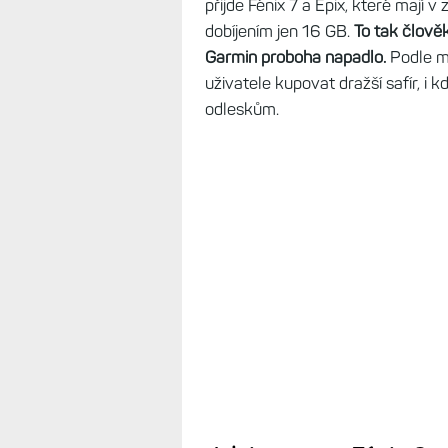
přijde Fénix 7 a Epix, které mají 
dobíjením jen 16 GB.
To tak člověk
Garmin proboha napadlo.
Podle mě
uživatele kupovat dražší safír, i 
odleskům.