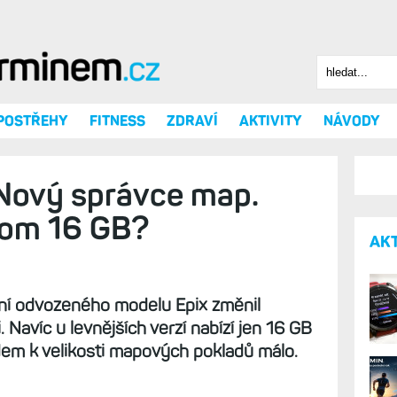
Hledat
Vyhledáv
 POSTŘEHY
FITNESS
ZDRAVÍ
AKTIVITY
NÁVODY
: Nový správce map.
nom 16 GB?
AK
 ní odvozeného modelu Epix změnil
 Navíc u levnějších verzí nabízí jen 16 GB
dem k velikosti mapových pokladů málo.