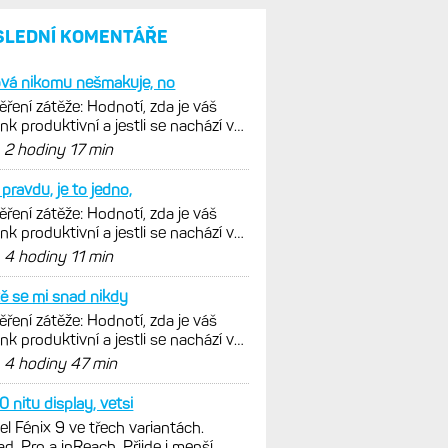
SLEDNÍ KOMENTÁŘE
ová nikomu nešmakuje, no
ření zátěže: Hodnotí, zda je váš
ink produktivní a jestli se nachází v
málních oblastech
d
2 hodiny 17 min
pravdu, je to jedno,
ření zátěže: Hodnotí, zda je váš
ink produktivní a jestli se nachází v
málních oblastech
d
4 hodiny 11 min
ě se mi snad nikdy
ření zátěže: Hodnotí, zda je váš
ink produktivní a jestli se nachází v
málních oblastech
d
4 hodiny 47 min
 nitu display, vetsi
l Fénix 9 ve třech variantách.
ad, Pro a inReach. Přijde i menší