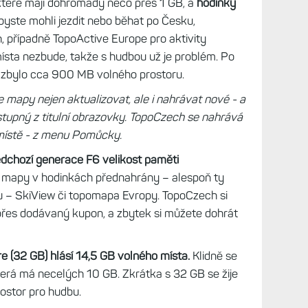
teré mají dohromady něco přes 1 GB, a
hodinky
yste mohli jezdit nebo běhat po Česku,
 případně TopoActive Europe pro aktivity
sta nezbude, takže s hudbou už je problém. Po
 zbylo cca 900 MB volného prostoru.
 mapy nejen aktualizovat, ale i nahrávat nové - a
tupný z titulní obrazovky.
TopoCzech se nahrává
 místě - z menu Pomůcky.
edchozí generace F6 velikost paměti
iž mapy v hodinkách přednahrány – alespoň ty
nu – SkiView či topomapa Evropy. TopoCzech si
 přes dodávaný kupon, a zbytek si můžete dohrát
re (32 GB) hlásí 14,5 GB volného místa.
Klidně se
erá má necelých 10 GB. Zkrátka s 32 GB se žije
rostor pro hudbu.