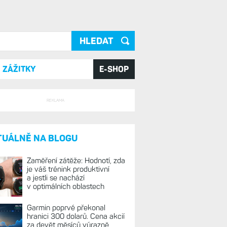
ání
ZÁŽITKY
E-SHOP
REKLAMA
TUÁLNĚ NA BLOGU
Zaměření zátěže: Hodnotí, zda
je váš trénink produktivní
a jestli se nachází
v optimálních oblastech
Garmin poprvé překonal
hranici 300 dolarů. Cena akcií
za devět měsíců výrazně