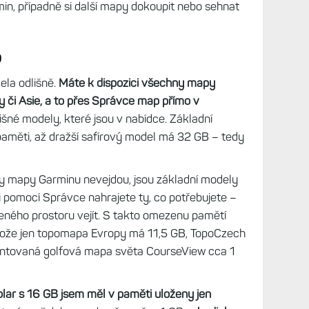
min, případně si další mapy dokoupit nebo sehnat
p
ela odlišně.
Máte k dispozici všechny mapy
či Asie, a to přes Správce map přímo v
išné modely, které jsou v nabídce. Základní
aměti, až dražší safírový model má 32 GB – tedy
y mapy Garminu nevejdou, jsou základní modely
i pomocí Správce nahrajete ty, co potřebujete –
ného prostoru vejít. S takto omezenu pamětí
tože jen topomapa Evropy má 11,5 GB, TopoCzech
ntovaná golfová mapa světa CourseView cca 1
olar s 16 GB jsem měl v paměti uloženy jen