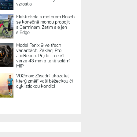
vzrostla
Elektrokola s motorem Bosch
se konečně mohou propojit
s Garminem. Zatím ale jen
s Edge
Model Fénix 9 ve třech
variantách. Základ, Pro
a inReach. Přijde i menší
verze 43 mm a také solární
MIP
VO2max: Zásadní ukazatel,
který změří vaši běžeckou či
cyklistickou kondici