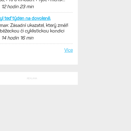
e 43 mm a také solární...
d
12 hodin 23 min
yl teď týden na dovolené,
ax: Zásadní ukazatel, který změří
 běžeckou či cyklistickou kondici
d
14 hodin 16 min
Více
REKLAMA