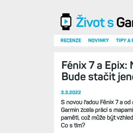
Přejít k hlavnímu obsahu
RECENZE
NOVINKY
TIPY A
Fénix 7 a Epix
Bude stačit je
3.3.2022
S novou řadou Fénix 7 a od
Garmin zcela práci s mapami.
paměti, což může být vzhle
Co s tím?