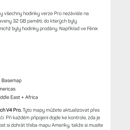
dy všechny hodinky verze Pro nezávisle na
vybaveny 32 GB paměti, do kterých byly
nichž byly hodinky prodány. Například ve Fénix
M Basemap
mericas
ddle East + Africa
ech V4 Pro.
Tyto mapy můžete aktualizovat přes
i. Při každém připojení dojde ke kontrole, zda je
t si dohrát třeba mapu Ameriky, takže si musíte