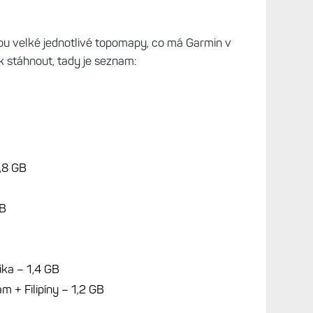
jsou velké jednotlivé topomapy, co má Garmin v
k stáhnout, tady je seznam:
1,8 GB
MB
ika – 1,4 GB
m + Filipíny – 1,2 GB