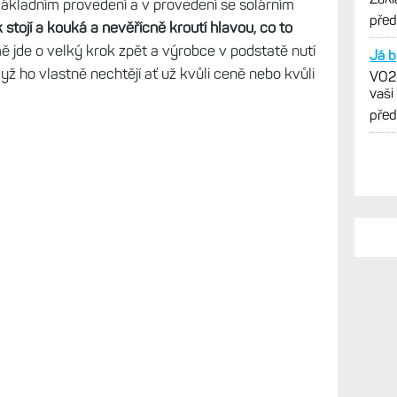
v základním provedení a v provedení se solárním
verz
pře
 stojí a kouká a nevěřícně kroutí hlavou, co to
 jde o velký krok zpět a výrobce v podstatě nutí
Já b
když ho vlastně nechtějí ať už kvůli ceně nebo kvůli
VO2m
vaši
pře