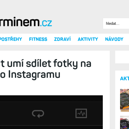
Hledat
Vyhledáv
 POSTŘEHY
FITNESS
ZDRAVÍ
AKTIVITY
NÁVODY
 umí sdílet fotky na
o Instagramu
AK