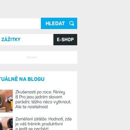
ání
ZÁŽITKY
E-SHOP
REKLAMA
TUÁLNĚ NA BLOGU
Zkušenosti po roce: Fénixy
8 Pro jsou jedním slovem
parádní, těžko něco vytknout.
Ale ta nositelnost
Zaměření zátěže: Hodnotí, zda
je váš trénink produktivní
a jestli se nachází