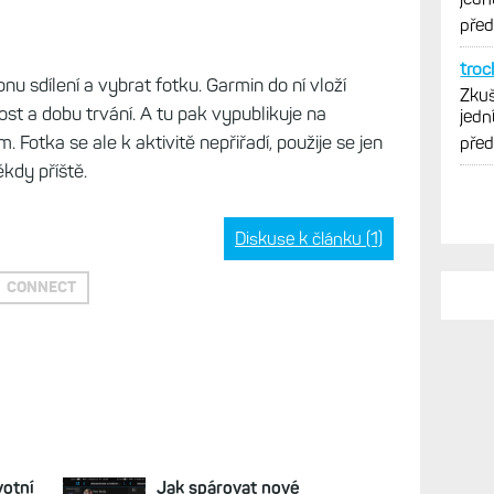
vytk
pře
troc
konu sdílení a vybrat fotku. Garmin do ní vloží
Zkuš
st a dobu trvání. A tu pak vypublikuje na
jedn
vytk
Fotka se ale k aktivitě nepřiřadí, použije se jen
pře
ěkdy příště.
Diskuse k článku (1)
CONNECT
votní
Jak spárovat nové