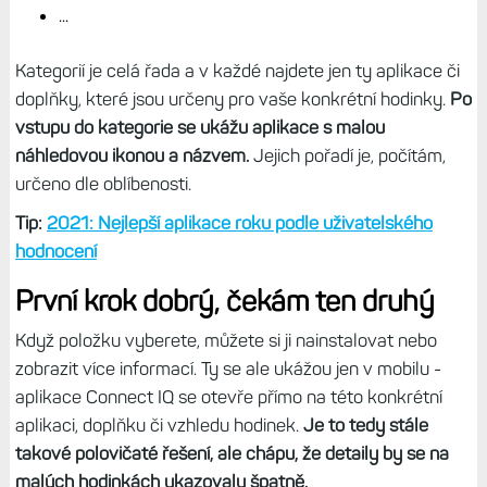
...
Kategorií je celá řada a v každé najdete jen ty aplikace či
doplňky, které jsou určeny pro vaše konkrétní hodinky.
Po
vstupu do kategorie se ukážu aplikace s malou
náhledovou ikonou a názvem.
Jejich pořadí je, počítám,
určeno dle oblíbenosti.
Tip:
2021: Nejlepší aplikace roku podle uživatelského
hodnocení
První krok dobrý, čekám ten druhý
Když položku vyberete, můžete si ji nainstalovat nebo
zobrazit více informací. Ty se ale ukážou jen v mobilu -
aplikace Connect IQ se otevře přímo na této konkrétní
aplikaci, doplňku či vzhledu hodinek.
Je to tedy stále
takové polovičaté řešení, ale chápu, že detaily by se na
malých hodinkách ukazovaly špatně.