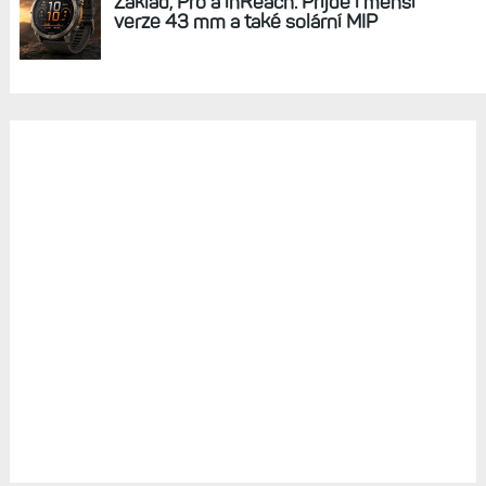
Základ, Pro a inReach. Přijde i menší
verze 43 mm a také solární MIP