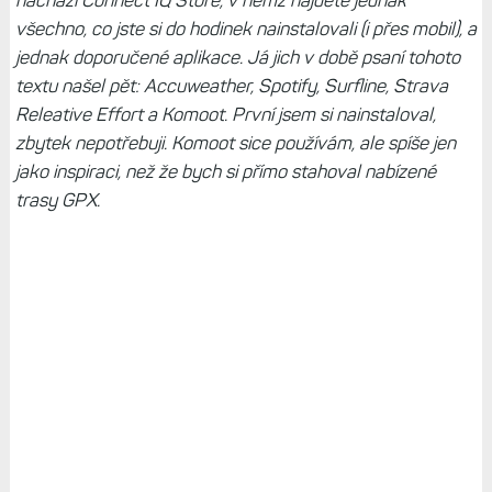
nachází Connect IQ Store, v němž najdete jednak
všechno, co jste si do hodinek nainstalovali (i přes mobil), a
jednak doporučené aplikace. Já jich v době psaní tohoto
textu našel pět: Accuweather, Spotify, Surfline, Strava
Releative Effort a Komoot. První jsem si nainstaloval,
zbytek nepotřebuji. Komoot sice používám, ale spíše jen
jako inspiraci, než že bych si přímo stahoval nabízené
trasy GPX.