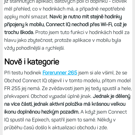
již stáhnutých aplikací, datových polí či doplňků - člověk
měl přehled, co v hodinkách má, a případně nepotřebné
appky mohl smazat.
Navíc je nutno mít stejně hodinky
připojeny k mobilu, Connect IQ nechodí přes Wi-Fi, což je
trochu škoda.
Proto jsem tuto funkci v hodinkách hodil za
hlavu jako zbytečnost, protože aplikace v mobilu byla
vždy pohodlnější a rychlejší.
Nově i kategorie
Při testu hodinek
Forerunner 265
jsem si ale všiml, že se
Obchod Connect IQ objevil i v tomto modelu, přitom model
FR 255 jej nemá. Ze zvědavosti jsem jej tedy spustil a hele,
překvapení. Obchod vypadal úplně jinak.
Jednak je dělený
na více částí, jednak aktivní položka má krásnou velkou
ikonu doplněnou hezkým pozadím.
A když jsem Connect
IQ spustil na Epixech, spatřil jsem to samé. Někdy v
průběhu časů došlo k aktualizaci obchodu i zde.