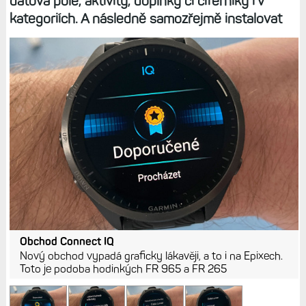
datová pole, aktivity, doplňky či ciferníky i v
kategoriích. A následně samozřejmě instalovat
Obchod Connect IQ
Nový obchod vypadá graficky lákavěji, a to i na Epixech.
Toto je podoba hodinkých FR 965 a FR 265