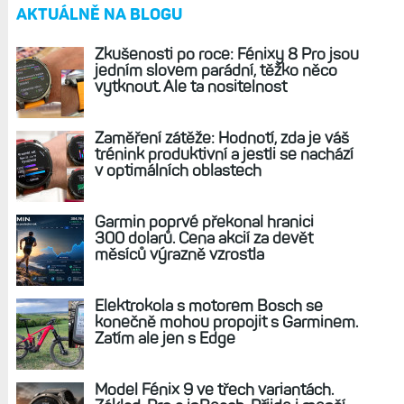
AKTUÁLNĚ NA BLOGU
Zkušenosti po roce: Fénixy 8 Pro jsou
jedním slovem parádní, těžko něco
vytknout. Ale ta nositelnost
Zaměření zátěže: Hodnotí, zda je váš
trénink produktivní a jestli se nachází
v optimálních oblastech
Garmin poprvé překonal hranici
300 dolarů. Cena akcií za devět
měsíců výrazně vzrostla
Elektrokola s motorem Bosch se
konečně mohou propojit s Garminem.
Zatím ale jen s Edge
Model Fénix 9 ve třech variantách.