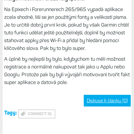
Na Epixech i Forerunnerech 265/965 vypadá aplikace
zcela shodně, liší se jen použitými fonty a velikostí písma.
Je to určitě dobrý první krok, pokud by však Garmin chtěl
tuto funkci udělat ještě použitelnější, doplnil by možnost
stahovat appky přes Wi-Fi a přidal by hledání pomocí
klíčového slova. Pak by to bylo super.
A úplně by nejlepší by bylo, kdybychom tu měli možnost
registrace a normálně nakupovat tak jako u Applu nebo
Googlu. Protože pak by byli vývojáři motivovaní tvořit fakt
super aplikace a datová pole.
Diskuse k článku (0)
Tagy:
CONNECT IQ