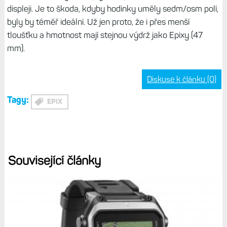
displeji. Je to škoda, kdyby hodinky uměly sedm/osm polí,
byly by téměř ideální. Už jen proto, že i přes menší
tloušťku a hmotnost mají stejnou výdrž jako Epixy (47
mm).
Diskuse k článku (0)
Tagy:
EPIX