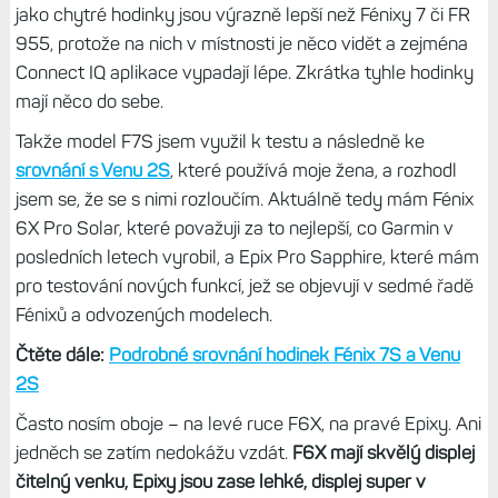
jako chytré hodinky jsou výrazně lepší než Fénixy 7 či FR
955, protože na nich v místnosti je něco vidět a zejména
Connect IQ aplikace vypadají lépe. Zkrátka tyhle hodinky
mají něco do sebe.
Takže model F7S jsem využil k testu a následně ke
srovnání s Venu 2S
, které používá moje žena, a rozhodl
jsem se, že se s nimi rozloučím. Aktuálně tedy mám Fénix
6X Pro Solar, které považuji za to nejlepší, co Garmin v
posledních letech vyrobil, a Epix Pro Sapphire, které mám
pro testování nových funkcí, jež se objevují v sedmé řadě
Fénixů a odvozených modelech.
Čtěte dále:
Podrobné srovnání hodinek Fénix 7S a Venu
2S
Často nosím oboje – na levé ruce F6X, na pravé Epixy. Ani
jedněch se zatím nedokážu vzdát.
F6X mají skvělý displej
čitelný venku, Epixy jsou zase lehké, displej super v