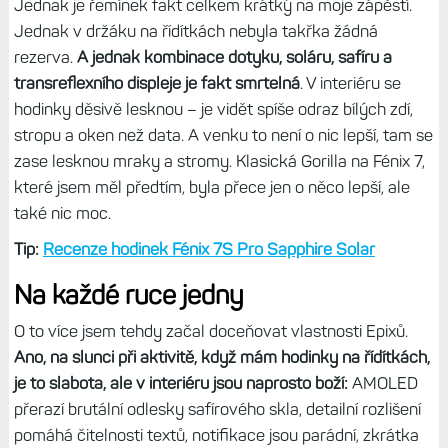
Jednak je řemínek fakt celkem krátký na moje zápěstí.
Jednak v držáku na řídítkách nebyla takřka žádná
rezerva.
A jednak kombinace dotyku, soláru, safíru a
transreflexního displeje je fakt smrtelná
. V interiéru se
hodinky děsivě lesknou – je vidět spíše odraz bílých zdí,
stropu a oken než data. A venku to není o nic lepší, tam se
zase lesknou mraky a stromy. Klasická Gorilla na Fénix 7,
které jsem měl předtím, byla přece jen o něco lepší, ale
také nic moc.
Tip:
Recenze hodinek Fénix 7S Pro Sapphire Solar
Na každé ruce jedny
O to více jsem tehdy začal doceňovat vlastnosti Epixů.
Ano, na slunci při aktivitě, když mám hodinky na řídítkách,
je to slabota, ale v interiéru jsou naprosto boží:
AMOLED
přerazí brutální odlesky safírového skla, detailní rozlišení
pomáhá čitelnosti textů, notifikace jsou parádní, zkrátka