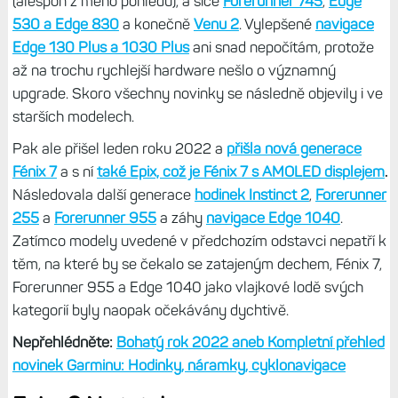
(alespoň z mého pohledu), a sice
Forerunner 745
,
Edge
530 a Edge 830
a konečně
Venu 2
. Vylepšené
navigace
Edge 130 Plus a 1030 Plus
ani snad nepočítám, protože
až na trochu rychlejší hardware nešlo o významný
upgrade. Skoro všechny novinky se následně objevily i ve
starších modelech.
Pak ale přišel leden roku 2022 a
přišla nová generace
Fénix 7
a s ní
také Epix, což je Fénix 7 s AMOLED displejem
.
Následovala další generace
hodinek Instinct 2
,
Forerunner
255
a
Forerunner 955
a záhy
navigace Edge 1040
.
Zatímco modely uvedené v předchozím odstavci nepatří k
těm, na které by se čekalo se zatajeným dechem, Fénix 7,
Forerunner 955 a Edge 1040 jako vlajkové lodě svých
kategorií byly naopak očekávány dychtivě.
Nepřehlédněte:
Bohatý rok 2022 aneb Kompletní přehled
novinek Garminu: Hodinky, náramky, cyklonavigace