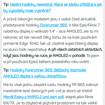
Tip:
Ideální hodinky neexistují. Které se ideálu přibližuji a jak
by vypadaly moje vysněné?
A právě takovým modelem jsou z velké části aktuálně
představené hodinky
Forerunner 965
. V těle Epix/Fénix 7
nabídnou displej o velikosti 1,4" - sice AMOLED, ale to mi
nakonec až tak nevadí. Díky tomu, že na kole používám
primárně Edge 1040, tak už vlastně superčitelný displej
na slunci tolik nepotřebuji.
A při všech ostatních aktivitách,
když jsou hodinky na ruce, je AMOLED v pohodě.
To jsem
si při používání Epixů během posledního roku ověřil.
Tip:
Hodinky Forerunner 965: Běžecký topmodel
AMOLED displej s velkou úhlopříčkou
Má to však jednu zásadní vadu: hodinky FR 965 zobrazí
maximálně šest datových polí, což je skoro až tristní!
Menší Epixy a MARQ 2 umí osm polí,
stejně jako Fénix
6X/7X. Je to zbytečné plýtvání prostorem na tak velké