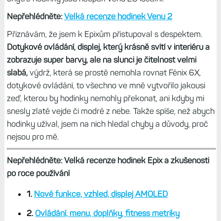
Nepřehlédněte:
Velká recenze hodinek Venu 2
Přiznávám, že jsem k Epixům přistupoval s despektem.
Dotykové ovládání, displej, který krásně svítí v interiéru a
zobrazuje super barvy, ale na slunci je čitelnost velmi
slabá,
výdrž, která se prostě nemohla rovnat Fénix 6X,
dotykové ovládání, to všechno ve mně vytvořilo jakousi
zeď, kterou by hodinky nemohly překonat, ani kdyby mi
snesly zlaté vejde či modré z nebe. Takže spíše, než abych
hodinky užíval, jsem na nich hledal chyby a důvody, proč
nejsou pro mě.
Nepřehlédněte: Velká recenze hodinek Epix a zkušenosti
po roce používání
1.
Nové funkce, vzhled, displej AMOLED
2.
Ovládání, menu, doplňky, fitness metriky