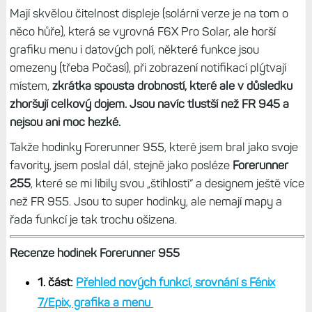
Mají skvělou čitelnost displeje (solární verze je na tom o
něco hůře), která se vyrovná F6X Pro Solar, ale horší
grafiku menu i datových polí, některé funkce jsou
omezeny (třeba Počasí), při zobrazení notifikací plýtvají
místem,
zkrátka spousta drobností, které ale v důsledku
zhoršují celkový dojem. Jsou navíc tlustší než FR 945 a
nejsou ani moc hezké.
Takže hodinky Forerunner 955, které jsem bral jako svoje
favority, jsem poslal dál, stejně jako posléze
Forerunner
255
, které se mi líbily svou „štíhlostí“ a designem ještě více
než FR 955. Jsou to super hodinky, ale nemají mapy a
řada funkcí je tak trochu ošizena.
Recenze hodinek Forerunner 955
1. část:
Přehled nových funkcí, srovnání s Fénix
7/Epix, grafika a menu