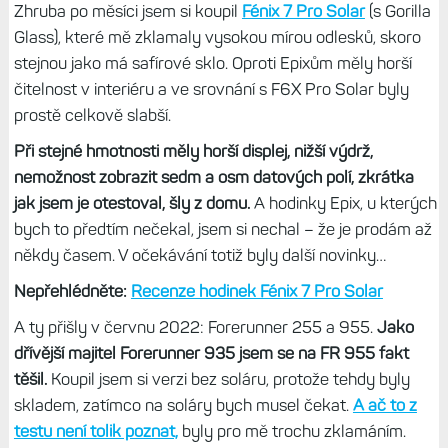
Zhruba po měsíci jsem si koupil
Fénix 7 Pro Solar
(s Gorilla
Glass), které mě zklamaly vysokou mírou odlesků, skoro
stejnou jako má safírové sklo. Oproti Epixům měly horší
čitelnost v interiéru a ve srovnání s F6X Pro Solar byly
prostě celkově slabší.
Při stejné hmotnosti měly horší displej, nižší výdrž,
nemožnost zobrazit sedm a osm datových polí, zkrátka
jak jsem je otestoval, šly z domu.
A hodinky Epix, u kterých
bych to předtím nečekal, jsem si nechal – že je prodám až
někdy časem. V očekávání totiž byly další novinky…
Nepřehlédněte:
Recenze hodinek Fénix 7 Pro Solar
A ty přišly v červnu 2022: Forerunner 255 a 955.
Jako
dřívější majitel Forerunner 935 jsem se na FR 955 fakt
těšil.
Koupil jsem si verzi bez soláru, protože tehdy byly
skladem, zatímco na soláry bych musel čekat.
A ač to z
testu není tolik poznat,
byly pro mě trochu zklamáním.