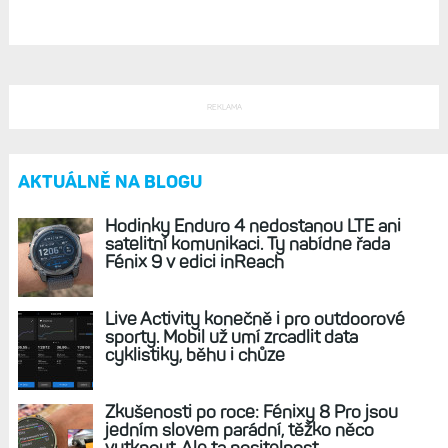
Podrobné srovnání hodinek Epix vs. Fénix 7:
Výdrž, displej, provedení, datová pole a cena