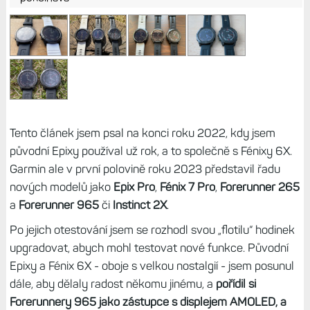
Tento článek jsem psal na konci roku 2022, kdy jsem
původní Epixy používal už rok, a to společně s Fénixy 6X.
Garmin ale v první polovině roku 2023 představil řadu
nových modelů jako
Epix Pro
,
Fénix 7 Pro
,
Forerunner 265
a
Forerunner 965
či
Instinct 2X
.
Po jejich otestování jsem se rozhodl svou „flotilu“ hodinek
upgradovat, abych mohl testovat nové funkce. Původní
Epixy a Fénix 6X - oboje s velkou nostalgií - jsem posunul
dále, aby dělaly radost někomu jinému, a
pořídil si
Forerunnery 965 jako zástupce s displejem AMOLED, a