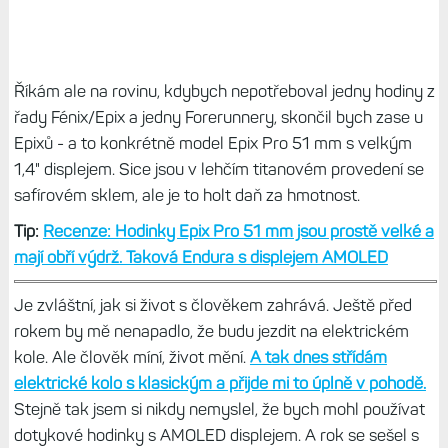
Říkám ale na rovinu, kdybych nepotřeboval jedny hodiny z
řady Fénix/Epix a jedny Forerunnery, skončil bych zase u
Epixů - a to konkrétně model Epix Pro 51 mm s velkým
1,4" displejem. Sice jsou v lehčím titanovém provedení se
safírovém sklem, ale je to holt daň za hmotnost.
Tip:
Recenze: Hodinky Epix Pro 51 mm jsou prostě velké a
mají obří výdrž. Taková Endura s displejem AMOLED
Je zvláštní, jak si život s člověkem zahrává. Ještě před
rokem by mě nenapadlo, že budu jezdit na elektrickém
kole. Ale člověk míní, život mění.
A tak dnes střídám
elektrické kolo s klasickým a přijde mi to úplně v pohodě.
Stejně tak jsem si nikdy nemyslel, že bych mohl používat
dotykové hodinky s AMOLED displejem. A rok se sešel s