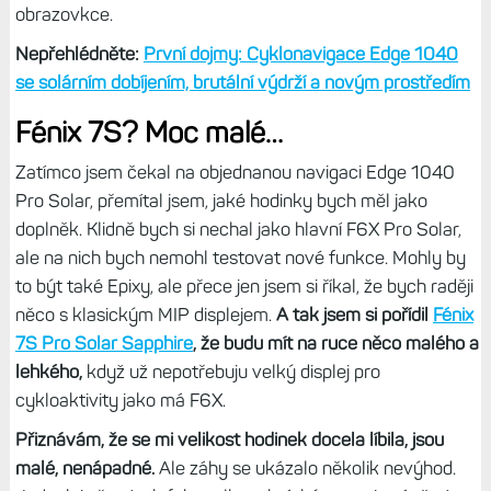
obrazovkce.
Nepřehlédněte:
První dojmy: Cyklonavigace Edge 1040
se solárním dobíjením, brutální výdrží a novým prostředím
Fénix 7S? Moc malé…
Zatímco jsem čekal na objednanou navigaci Edge 1040
Pro Solar, přemítal jsem, jaké hodinky bych měl jako
doplněk. Klidně bych si nechal jako hlavní F6X Pro Solar,
ale na nich bych nemohl testovat nové funkce. Mohly by
to být také Epixy, ale přece jen jsem si říkal, že bych raději
něco s klasickým MIP displejem.
A tak jsem si pořídil
Fénix
7S Pro Solar Sapphire
, že budu mít na ruce něco malého a
lehkého,
když už nepotřebuju velký displej pro
cykloaktivity jako má F6X.
Přiznávám, že se mi velikost hodinek docela líbila, jsou
malé, nenápadné.
Ale záhy se ukázalo několik nevýhod.