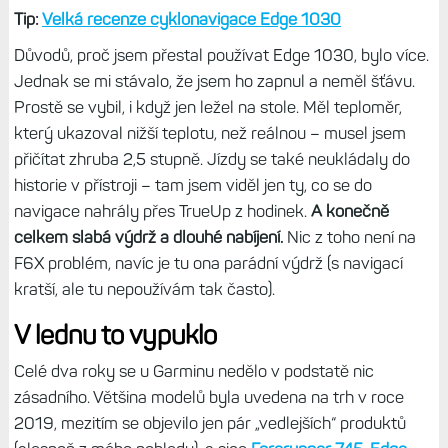
Tip:
Velká recenze cyklonavigace Edge 1030
Důvodů, proč jsem přestal používat Edge 1030, bylo více.
Jednak se mi stávalo, že jsem ho zapnul a neměl šťávu.
Prostě se vybil, i když jen ležel na stole. Měl teploměr,
který ukazoval nižší teplotu, než reálnou – musel jsem
přičítat zhruba 2,5 stupně. Jízdy se také neukládaly do
historie v přístroji – tam jsem viděl jen ty, co se do
navigace nahrály přes TrueUp z hodinek.
A konečně
celkem slabá výdrž a dlouhé nabíjení.
Nic z toho není na
F6X problém, navíc je tu ona parádní výdrž (s navigací
kratší, ale tu nepoužívám tak často).
V lednu to vypuklo
Celé dva roky se u Garminu nedělo v podstatě nic
zásadního. Většina modelů byla uvedena na trh v roce
2019, mezitím se objevilo jen pár „vedlejších“ produktů