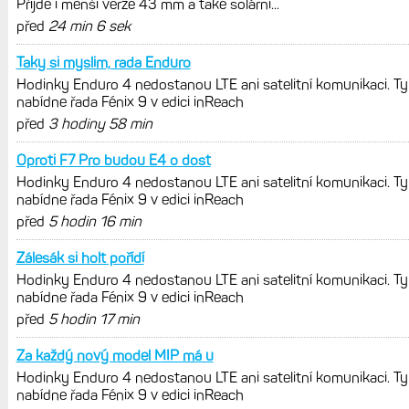
cyklistiky, běhu i chůze
Zkušenosti po roce: Fénixy 8 Pro jsou
jedním slovem parádní, těžko něco
vytknout. Ale ta nositelnost
Zaměření zátěže: Hodnotí, zda je váš
trénink produktivní a jestli se nachází
v optimálních oblastech
Garmin poprvé překonal hranici
300 dolarů. Cena akcií za devět
měsíců výrazně vzrostla