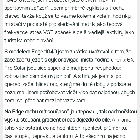
sportovním zařízení. Jsem primárně cyklista a trochu
plavec, takže když se to vezme kolem a kolem, hodinky
mi stačí v podstatě pro sledování metrik jako tepová
frekvence, stres, VST, spánek a další vedlejší aktivity jako
turistika nebo plavání.
S modelem Edge 1040 jsem zkrátka uvažoval o tom, že
zase začnu jezdit s cyklonavigací místo hodinek.
Fénix 6X
Pro Solar jsou sice super, ale mají jednu nevýhodou:
zobrazí jen osm datových polí. A s tím, jak jsem si po
operaci začal hlídat tep, který mě do té doby v podstatě
nezajímal, jsem potřebovat vidět více dat najednou, abych
nemusel přepínat mezi obrazovkami.
Na Edge mohu mít současně jak tepovku, tak nadmořskou
výšku, stoupání, gradient či čas dojezdu do cíle.
A kromě
toho vše ostatní, co na hodinkách: rychlost, průměrku,
čas, stopky, tepovku a teplotu. A to všechno na jedno