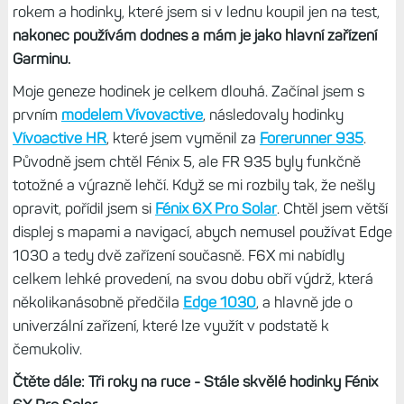
rokem a hodinky, které jsem si v lednu koupil jen na test,
nakonec používám dodnes a mám je jako hlavní zařízení
Garminu.
Moje geneze hodinek je celkem dlouhá. Začínal jsem s
prvním
modelem Vívovactive
, následovaly hodinky
Vívoactive HR
, které jsem vyměnil za
Forerunner 935
.
Původně jsem chtěl Fénix 5, ale FR 935 byly funkčně
totožné a výrazně lehčí. Když se mi rozbily tak, že nešly
opravit, pořídil jsem si
Fénix 6X Pro Solar
. Chtěl jsem větší
displej s mapami a navigací, abych nemusel používat Edge
1030 a tedy dvě zařízení současně. F6X mi nabídly
celkem lehké provedení, na svou dobu obří výdrž, která
několikanásobně předčila
Edge 1030
, a hlavně jde o
univerzální zařízení, které lze využít v podstatě k
čemukoliv.
Čtěte dále: Tři roky na ruce - Stále skvělé hodinky Fénix