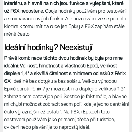
interiéru, a hlavně na nich jsou funkce a vylepšení, které
už F6X nedostane.
Oboje hodinky používám pro testování
a srovnávání nových funkcí. Ale přiznávám, že se pomalu
kloním k tomu mít na ruce jen Epixy a F6X zapínám stále
méně často.
Ideální hodinky? Neexistují
Právě kombinace těchto dvou hodinek by byla pro mne
ideální: Velikost, hmotnost a vlastnosti Epixů, velikost
displeje 1,4" a skvělá čitelnost
s minimem odlesků z Fénix
6X.
Ideálně bez dotyku a bez soláru.
Velkou výhodou
Epixů oproti Fénix 7 je možnost i na displeji o velikosti 1,3“
zobrazit osm datových polí. Šestice je fakt málo, a hlavně
mi chybí možnost zobrazit sedm polí, kde je jedno centrální
číslo výraznější než ostatní. Na F6X i Epixech toto
nastavení používám jako primární, třeba při turistice,
cvičení nebo plavání je to naprostý ideál.