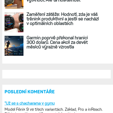
REKLAMA
AKTUÁLNĚ NA BLOGU
Hodinky Enduro 4 nedostanou LTE ani
satelitní komunikaci. Ty nabídne řada
Fénix 9 v edici inReach
Live Activity konečně i pro outdoorové
sporty. Mobil už umí zrcadlit data