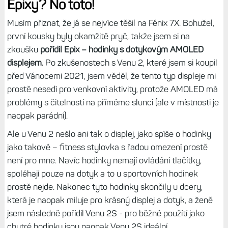
Epixy? No toto!
Musím přiznat, že já se nejvíce těšil na Fénix 7X. Bohužel,
první kousky byly okamžitě pryč, takže jsem si na
zkoušku
pořídil Epix – hodinky s dotykovým AMOLED
displejem.
Po zkušenostech s Venu 2, které jsem si koupil
před Vánocemi 2021, jsem věděl, že tento typ displeje mi
prostě nesedí pro venkovní aktivity, protože AMOLED má
problémy s čitelností na příméme slunci (ale v místnosti je
naopak parádní).
Ale u Venu 2 nešlo ani tak o displej, jako spíše o hodinky
jako takové – fitness stylovka s řadou omezení prostě
není pro mne. Navíc hodinky nemají ovládání tlačítky,
spoléhají pouze na dotyk a to u sportovních hodinek
prostě nejde. Nakonec tyto hodinky skončily u dcery,
která je naopak miluje pro krásný displej a dotyk, a ženě
jsem následně pořídil Venu 2S - pro běžné použítí jako
chytré hodinky jsou naopak Venu 2S ideální.