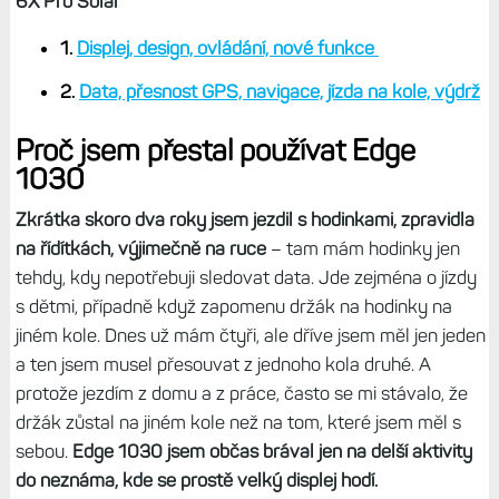
6X Pro Solar
1.
Displej, design, ovládání, nové funkce
2.
Data, přesnost GPS, navigace, jízda na kole, výdrž
Proč jsem přestal používat Edge
1030
Zkrátka skoro dva roky jsem jezdil s hodinkami, zpravidla
na řídítkách, výjimečně na ruce
– tam mám hodinky jen
tehdy, kdy nepotřebuji sledovat data. Jde zejména o jízdy
s dětmi, případně když zapomenu držák na hodinky na
jiném kole. Dnes už mám čtyři, ale dříve jsem měl jen jeden
a ten jsem musel přesouvat z jednoho kola druhé. A
protože jezdím z domu a z práce, často se mi stávalo, že
držák zůstal na jiném kole než na tom, které jsem měl s
sebou.
Edge 1030 jsem občas brával jen na delší aktivity
do neznáma, kde se prostě velký displej hodí.