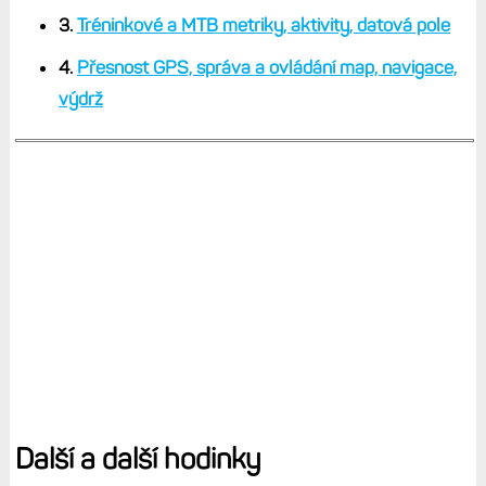
3.
T
réninkové a MTB metriky, aktivity, datová pole
4.
Přesnost GPS, správa a ovládání map, navigace,
výdrž
Další a další hodinky