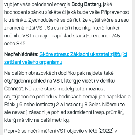
vybíjet vaše celodenní energie
Body Battery
, jaké
hodnocení spánku získáte či jaká bude vaše Připravenost
k tréninku. Zjednodušeně se dá říct, že vyšší skóre stresu
znamená nižší VST. Stres měří i hodinky, které funkci
nočního VST nemají - například starší Forerunner 745
nebo 945.
Nepřehlédněte:
Skóre stresu: Základní ukazatel zjišťující
zatížení vašeho organismu
Na dalších obrazovkách doplňku pak najdete také
čtyřtýdenní pohled na VST, který je vidět i v deníku
Connect.
Některé starší modely totiž možnost
čtyřtýdenního pohledu v hodinkách nemají, jde například o
Fénixy 6 nebo Instincty 2 a Instincty 3 Solar. Ničemu to
ale nevadí, zásadní je pohled sedmidenní (resp. průměr),
který má vliv na další metriky.
Poprvé se noční měření VST objevilo v létě (2022) v