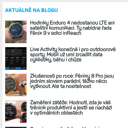
REKLAMA
AKTUÁLNĚ NA BLOGU
Hodinky Enduro 4 nedostanou LTE ani
satelitní komunikaci. Ty nabídne řada
Fénix 9 v edici inReach
Live Activity konečně i pro outdoorové
sporty. Mobil už umí zrcadlit data