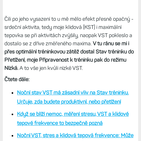
Čili po jeho vysazení to u mě mělo efekt přesně opačný -
srdeční aktivita, tedy moje klidová (KST) i maximální
tepovka se při aktivitách zvýšily, naopak VST pokleslo a
dostalo se z dříve změřeného maxima.
V tu ránu se mi i
přes optimální tréninkovou zátěž dostal Stav tréninku do
Přetížení, moje Připravenost k tréninku pak do režimu
Nízká.
A to vše jen kvůli nízké VST.
Čtete dále:
Noční stav VST má zásadní vliv na Stav tréninku.
Určuje, zda budete produktivní, nebo přetížení
Když se blíží nemoc, měření stresu, VST a klidové
tepové frekvence to bezpečně pozná
Noční VST, stres a klidová tepová frekvence: Může