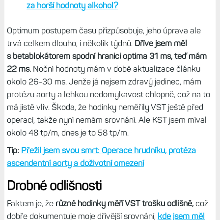
za horší hodnoty alkohol?
Optimum postupem času přizpůsobuje, jeho úprava ale
trvá celkem dlouho, i několik týdnů.
Dříve jsem měl
s
betablokátorem
spodní hranici optima 31 ms, teď mám
22 ms.
Noční hodnoty mám v době aktualizace článku
okolo 26-30 ms. Jenže já nejsem zdravý jedinec, mám
protézu aorty a lehkou nedomykavost chlopně, což na to
má jistě vliv. Škoda, že hodinky neměřily VST ještě před
operací, takže nyní nemám srovnání. Ale KST jsem míval
okolo 48 tp/m, dnes je to 58 tp/m.
Tip:
Přežil jsem svou smrt: Operace hrudníku, protéza
ascendentní aorty a doživotní omezení
Drobné odlišnosti
Faktem je, že
různé hodinky měří VST trošku odlišně,
což
dobře dokumentuje moje dřívější srovnání,
kde jsem měl