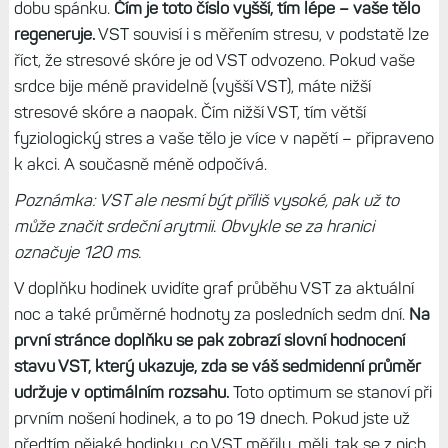
dobu spánku.
Čím je toto číslo vyšší, tím lépe – vaše tělo
regeneruje.
VST souvisí i s měřením stresu, v podstatě lze
říct, že stresové skóre je od VST odvozeno. Pokud vaše
srdce bije méně pravidelně (vyšší VST), máte nižší
stresové skóre a naopak. Čím nižší VST, tím větší
fyziologický stres a vaše tělo je více v napětí – připraveno
k akci. A současně méně odpočívá.
Poznámka: VST ale nesmí být příliš vysoké, pak už to
může značit srdeční arytmii. Obvykle se za hranici
označuje 120 ms.
V doplňku hodinek uvidíte graf průběhu VST za aktuální
noc a také průměrné hodnoty za posledních sedm dní.
Na
první stránce doplňku se pak zobrazí slovní hodnocení
stavu VST, který ukazuje, zda se váš sedmidenní průměr
udržuje v optimálním rozsahu.
Toto optimum se stanoví při
prvním nošení hodinek, a to po 19 dnech. Pokud jste už
předtím nějaké hodinky, co VST měřily, měli, tak se z nich