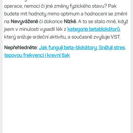
operace, nemoci či jiné změny fyzického stavu? Pak
budete mít hodnoty mimo optimum a hodnocení se změní
na
Nevyvážené
či dokonce
Nízké
. A to se stalo mně, když
jsem v minulosti vysadil lék z
kategorie betablokátorů
,
který snižuje srdeční aktivitu, a současně zvyšuje VST.
Nepřehledněte:
Jak fungují beta-blokátory: Snižují stres,
tepovou frekvenci i krevní tlak