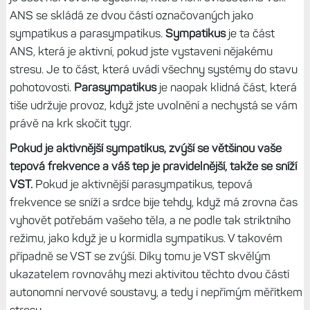
ANS se skládá ze dvou částí označovaných jako
sympatikus a parasympatikus.
Sympatikus
je ta část
ANS, která je aktivní, pokud jste vystaveni nějakému
stresu. Je to část, která uvádí všechny systémy do stavu
pohotovosti.
Parasympatikus
je naopak klidná část, která
tiše udržuje provoz, když jste uvolnění a nechystá se vám
právě na krk skočit tygr.
Pokud je aktivnější sympatikus, zvýší se většinou vaše
tepová frekvence a váš tep je pravidelnější, takže se sníží
VST.
Pokud je aktivnější parasympatikus, tepová
frekvence se sníží a srdce bije tehdy, když má zrovna čas
vyhovět potřebám vašeho těla, a ne podle tak striktního
režimu, jako když je u kormidla sympatikus. V takovém
případně se VST se zvýší. Díky tomu je VST skvělým
ukazatelem rovnováhy mezi aktivitou těchto dvou částí
autonomní nervové soustavy, a tedy i nepřímým měřítkem