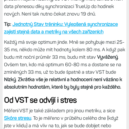
data přenesou díky synchronizaci TrueUp do hodinek
nových. Není tak nutno čekat znovu 19 dnů.
Tip:
Jednotný Stav tréninku: Vylepšená synchronizace
zajistí stejná data a metriky na všech zařízeních
Každý má svoje optimum jinde. Mně se pohybuje mezi 25-
35 ms, někdo může mít hodnoty kolem 80 ms. A když pak
budu mít noční průměr 33 ms, budu mít stav
Vyvážený
.
Ovšem ten, kdo má optimum 60-80 ms a dostane se na
zmíněných 33 ms, už to bude špatně a stav VST bude
Nízký
.
Zkrátka vše je relativní a hodnocení není vázáno k
absolutním hodnotám, které by byly stejné pro každého.
Od VST se odvíjí i stres
Měření VST je také základem pro jinou metriku, a sice
Skóre stresu
. To je měřeno v průběhu celého dne (když
jste v klidu) a má vliv na to, jak se bude dobíjet nebo