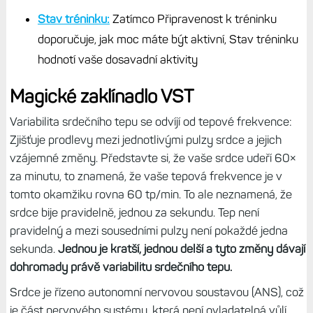
Stav tréninku:
Zatímco Připravenost k tréninku
doporučuje, jak moc máte být aktivní, Stav tréninku
hodnotí vaše dosavadní aktivity
Magické zaklínadlo VST
Variabilita srdečního tepu se odvíjí od tepové frekvence:
Zjišťuje prodlevy mezi jednotlivými pulzy srdce a jejich
vzájemné změny. Představte si, že vaše srdce udeří 60×
za minutu, to znamená, že vaše tepová frekvence je v
tomto okamžiku rovna 60 tp/min. To ale neznamená, že
srdce bije pravidelně, jednou za sekundu. Tep není
pravidelný a mezi sousedními pulzy není pokaždé jedna
sekunda.
Jednou je kratší, jednou delší a tyto změny dávají
dohromady právě variabilitu srdečního tepu.
Srdce je řízeno autonomní nervovou soustavou (ANS), což
je část nervového systému, která není ovladatelná vůlí.