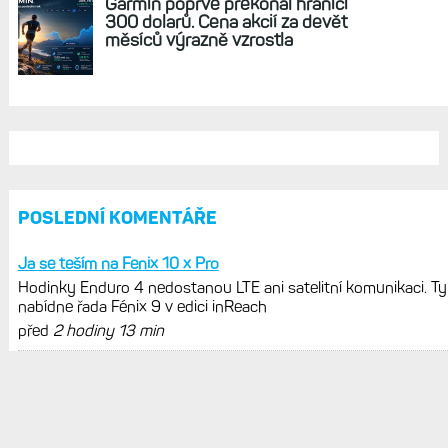
cyklistiky, běhu i chůze
Zkušenosti po roce: Fénixy 8 Pro jsou
jedním slovem parádní, těžko něco
vytknout. Ale ta nositelnost
Zaměření zátěže: Hodnotí, zda je váš
trénink produktivní a jestli se nachází
v optimálních oblastech
Garmin poprvé překonal hranici
300 dolarů. Cena akcií za devět
měsíců výrazně vzrostla