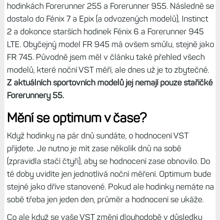
hodinkách Forerunner 255 a Forerunner 955. Následně se
dostalo do Fénix 7 a Epix (a odvozených modelů), Instinct
2 a dokonce starších hodinek Fénix 6 a Forerunner 945
LTE. Obyčejný model FR 945 má ovšem smůlu, stejně jako
FR 745. Původně jsem měl v článku také přehled všech
modelů, které noční VST měří, ale dnes už je to zbytečné.
Z aktuálních sportovních modelů jej nemají pouze stařičké
Forerunnery 55.
Mění se optimum v čase?
Když hodinky na pár dnů sundáte, o hodnocení VST
přijdete. Je nutno je mít zase několik dnů na sobě
(zpravidla stačí čtyři), aby se hodnocení zase obnovilo. Do
té doby uvidíte jen jednotlivá noční měření. Optimum bude
stejné jako dříve stanovené. Pokud ale hodinky nemáte na
sobě třeba jen jeden den, průměr a hodnocení se ukáže.
Co ale když se vaše VST změní dlouhodobě v důsledku