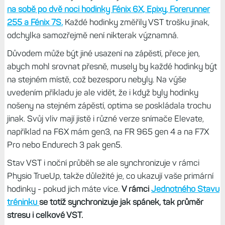
na sobě po dvě noci hodinky Fénix 6X, Epixy, Forerunner
255 a Fénix 7S.
Každé hodinky změřily VST trošku jinak,
odchylka samozřejmě není nikterak významná.
Důvodem může být jiné usazení na zápěstí, přece jen,
abych mohl srovnat přesně, musely by každé hodinky být
na stejném místě, což bezesporu nebyly. Na výše
uvedením příkladu je ale vidět, že i když byly hodinky
nošeny na stejném zápěstí, optima se poskládala trochu
jinak. Svůj vliv mají jistě i různé verze snímače Elevate,
například na F6X mám gen3, na FR 965 gen 4 a na F7X
Pro nebo Endurech 3 pak gen5.
Stav VST i noční průběh se ale synchronizuje v rámci
Physio TrueUp, takže důležité je, co ukazují vaše primární
hodinky - pokud jich máte více.
V rámci
Jednotného Stavu
tréninku
se totiž synchronizuje jak spánek, tak průměr
stresu i celkové VST.