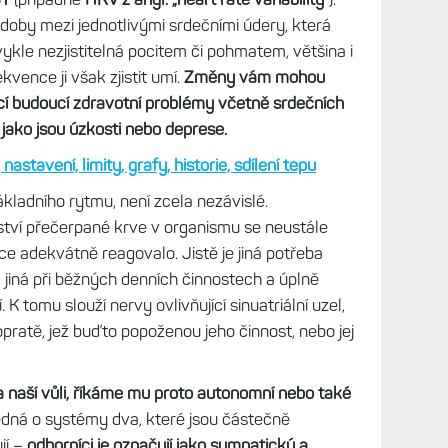
doby mezi jednotlivými srdečními údery, která
bvykle nezjistitelná pocitem či pohmatem, většina i
ence ji však zjistit umí.
Změny vám mohou
í budoucí zdravotní problémy včetně srdečních
jako jsou úzkosti nebo deprese.
stavení, limity, grafy, historie, sdílení tepu
kladního rytmu, není zcela nezávislé.
tví přečerpané krve v organismu se neustále
ce adekvátně reagovalo. Jistě je jiná potřeba
 jiná při běžných denních činnostech a úplně
K tomu slouží nervy ovlivňující sinuatriální uzel,
pratě, jež buďto popoženou jeho činnost, nebo jej
a naší vůli, říkáme mu proto autonomní nebo také
edná o systémy dva, které jsou částečně
jí –
odborníci je označují jako sympatický a