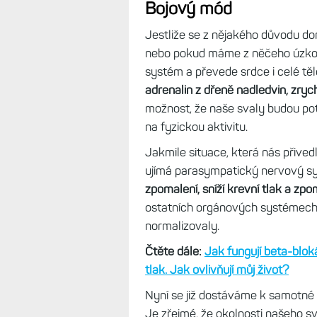
Bojový mód
Jestliže se z nějakého důvodu do
nebo pokud máme z něčeho úzkost
systém a převede srdce i celé těl
adrenalin z dřeně nadledvin, zryc
možnost, že naše svaly budou pot
na fyzickou aktivitu.
Jakmile situace, která nás přived
ujímá parasympatický nervový s
zpomalení, sníží krevní tlak a zpo
ostatních orgánových systémech, a
normalizovaly.
Čtěte dále:
Jak fungují beta-bloká
tlak. Jak ovlivňují můj život?
Nyní se již dostáváme k samotné 
Je zřejmé, že okolnosti našeho sv