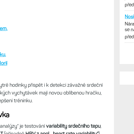
vytk
pře
Nosi
Nára
kem,
se n
obr
pře
ku,
orií
ré hodinky přispět i k detekci závažné srdeční
ckých vychytávek mají novou oblíbenou hračku,
pšení tréninku.
vka
analýzy“ je testování
variability srdečního tepu
,
T
(případně
HRV z angl. „heart rate variability”
).