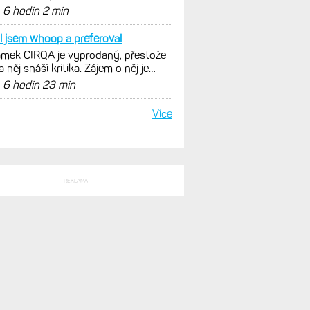
nout. Ale ta nositelnost
d
6 hodin 2 min
l jsem whoop a preferoval
mek CIRQA je vyprodaný, přestože
a něj snáší kritika. Zájem o něj je
ovský
d
6 hodin 23 min
Více
REKLAMA