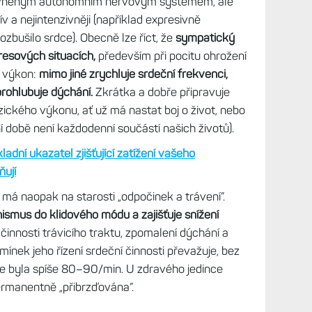
livněným autonomním nervovým systémem, ale
v a nejintenzivněji (například expresivně
zbušilo srdce). Obecně lze říct, že
sympatický
resových situacích,
především při pocitu ohrožení
í výkon:
mimo jiné zrychluje srdeční frekvenci,
prohlubuje dýchání.
Zkrátka a dobře připravuje
zického výkonu, ať už má nastat boj o život, nebo
šní době není každodenní součástí našich životů).
adní ukazatel zjišťující zatížení vašeho
ňují
má naopak na starosti „odpočinek a trávení”.
smus do klidového módu a zajišťuje snížení
činnosti trávicího traktu, zpomalení dýchání a
mínek jeho řízení srdeční činnosti převažuje, bez
ce byla spíše 80–90/min. U zdravého jedince
ermanentně „přibrzďována”.