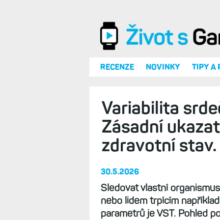
Přejít k hlavnímu obsahu
RECENZE
NOVINKY
TIPY A
Variabilita srd
Zásadní ukazate
zdravotní stav
30.5.2026
Sledovat vlastní organismu
nebo lidem trpícím napříkl
parametrů je VST. Pohled po