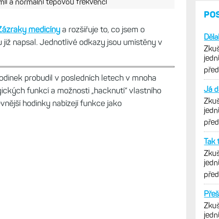
emií a normální tepovou frekvencí
PO
Zázraky medicíny
a rozšiřuje to, co jsem o
Děla
u již napsal. Jednotlivé odkazy jsou umístěny v
Zkuš
jedn
vytk
pře
dinek probudil v posledních letech v mnoha
Já d
gických funkcí a možnosti „hacknutí“ vlastního
Zkuš
levnější hodinky nabízejí funkce jako
jedn
vytk
pře
Tak 
Zkuš
jedn
vytk
pře
Přeš
Zkuš
jedn