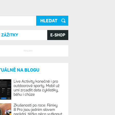
ání
ZÁŽITKY
E-SHOP
REKLAMA
TUÁLNĚ NA BLOGU
Live Activity konečně i pro
outdoorové sporty. Mobil už
umí zrcadlit data cyklistiky,
běhu i chůze
Zkušenosti po roce: Fénixy
8 Pro jsou jedním slovem
parádní, těžko něco vytknout.