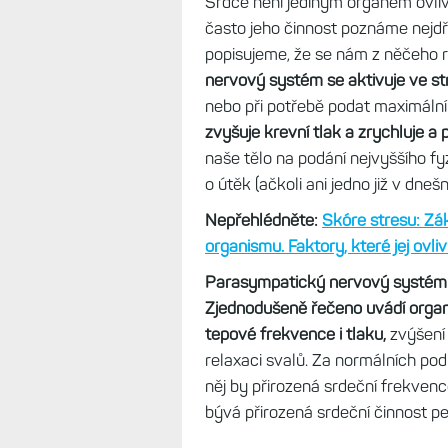
Srdce není jediným orgánem ov
často jeho činnost poznáme nejdří
popisujeme, že se nám z něčeho ro
nervový systém se aktivuje ve st
nebo při potřebě podat maximáln
zvyšuje krevní tlak a zrychluje a 
naše tělo na podání nejvyššího fy
o útěk (ačkoli ani jedno již v dne
Nepřehlédněte:
Skóre stresu: Zákl
organismu. Faktory, které jej ovliv
Parasympatický nervový systém
Zjednodušeně řečeno uvádí organi
tepové frekvence i tlaku,
zvýšení 
relaxaci svalů. Za normálních pod
něj by přirozená srdeční frekven
bývá přirozená srdeční činnost p