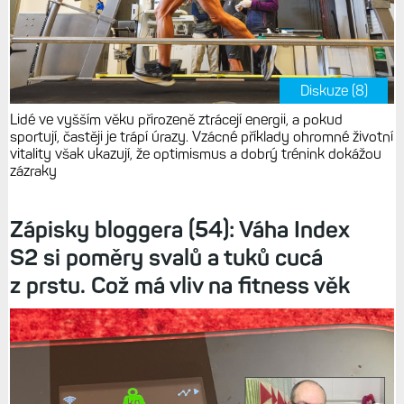
Diskuze (8)
Lidé ve vyšším věku přirozeně ztrácejí energii, a pokud
sportují, častěji je trápí úrazy. Vzácné příklady ohromné životní
vitality však ukazují, že optimismus a dobrý trénink dokážou
zázraky
Zápisky bloggera (54): Váha Index
S2 si poměry svalů a tuků cucá
z prstu. Což má vliv na fitness věk