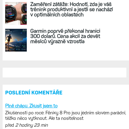
REKLAMA
AKTUÁLNĚ NA BLOGU
Hodinky Enduro 4 nedostanou LTE ani
satelitní komunikaci. Ty nabídne řada
Fénix 9 v edici inReach
Live Activity konečně i pro outdoorové
sporty. Mobil už umí zrcadlit data
cyklistiky, běhu i chůze