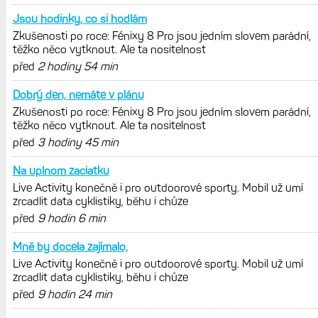
Zkušenosti po roce: Fénixy 8 Pro jsou
jedním slovem parádní, těžko něco
vytknout. Ale ta nositelnost
Zaměření zátěže: Hodnotí, zda je váš
trénink produktivní a jestli se nachází
v optimálních oblastech
Garmin poprvé překonal hranici
300 dolarů. Cena akcií za devět
měsíců výrazně vzrostla