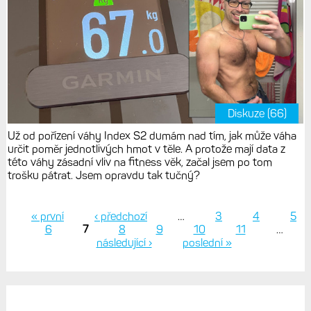
Diskuze (66)
Už od pořízení váhy Index S2 dumám nad tím, jak může váha
určit poměr jednotlivých hmot v těle. A protože mají data z
této váhy zásadní vliv na fitness věk, začal jsem po tom
trošku pátrat. Jsem opravdu tak tučný?
« první
‹ předchozí
…
3
4
5
6
7
8
9
10
11
…
Stránky
následující ›
poslední »