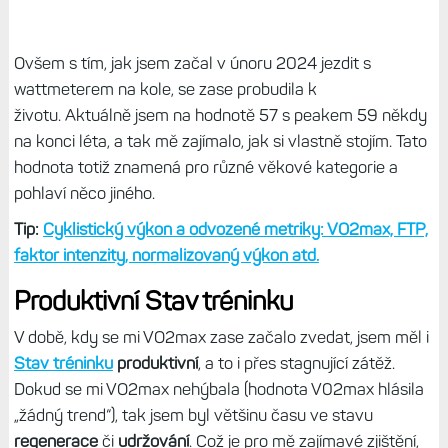
Ovšem s tím, jak jsem začal v únoru 2024 jezdit s
wattmeterem na kole, se zase probudila k
životu. Aktuálně jsem na hodnotě 57 s peakem 59 někdy
na konci léta, a tak mě zajímalo, jak si vlastně stojím. Tato
hodnota totiž znamená pro různé věkové kategorie a
pohlaví něco jiného.
Tip:
Cyklistický výkon a odvozené metriky: VO2max, FTP,
faktor intenzity, normalizovaný výkon atd.
Produktivní Stav tréninku
V době, kdy se mi VO2max zase začalo zvedat, jsem měl i
Stav tréninku
produktivní
, a to i přes stagnující zátěž.
Dokud se mi VO2max nehýbala (hodnota V02max hlásila
„žádný trend“), tak jsem byl většinu času ve stavu
regenerace
či
udržování
. Což je pro mě zajímavé zjištění,