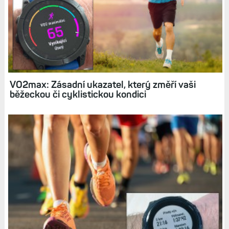
VO2max: Zásadní ukazatel, který změří vaši
běžeckou či cyklistickou kondici