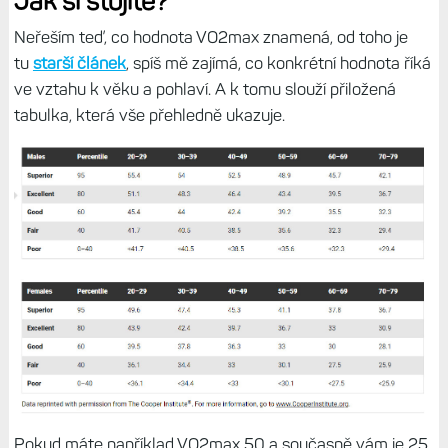
Jak si stojíte?
Neřeším teď, co hodnota VO2max znamená, od toho je
tu
starší článek
, spíš mě zajímá, co konkrétní hodnota říká
ve vztahu k věku a pohlaví. A k tomu slouží přiložená
tabulka, která vše přehledně ukazuje.
Pokud máte například VO2max 50 a současně vám je 25