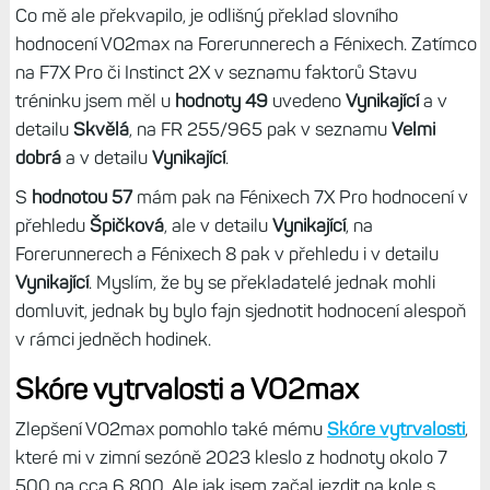
Co mě ale překvapilo, je odlišný překlad slovního
hodnocení VO2max na Forerunnerech a Fénixech. Zatímco
na F7X Pro či Instinct 2X v seznamu faktorů Stavu
tréninku jsem měl u
hodnoty 49
uvedeno
Vynikající
a v
detailu
Skvělá
, na FR 255/965 pak v seznamu
Velmi
dobrá
a v detailu
Vynikající
.
S
hodnotou 57
mám pak na Fénixech 7X Pro hodnocení v
přehledu
Špičková
, ale v detailu
Vynikající
, na
Forerunnerech a Fénixech 8 pak v přehledu i v detailu
Vynikající
. Myslím, že by se překladatelé jednak mohli
domluvit, jednak by bylo fajn sjednotit hodnocení alespoň
v rámci jedněch hodinek.
Skóre vytrvalosti a VO2max
Zlepšení VO2max pomohlo také mému
Skóre vytrvalosti
,
které mi v zimní sezóně 2023 kleslo z hodnoty okolo 7
500 na cca 6 800. Ale jak jsem začal jezdit na kole s