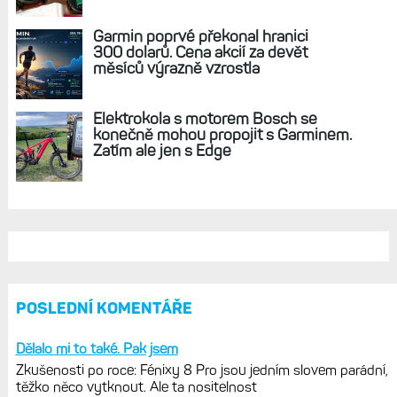
Live Activity konečně i pro outdoorové
sporty. Mobil už umí zrcadlit data
cyklistiky, běhu i chůze
Zkušenosti po roce: Fénixy 8 Pro jsou
jedním slovem parádní, těžko něco
vytknout. Ale ta nositelnost
Zaměření zátěže: Hodnotí, zda je váš
trénink produktivní a jestli se nachází
v optimálních oblastech
Garmin poprvé překonal hranici
300 dolarů. Cena akcií za devět
měsíců výrazně vzrostla
Elektrokola s motorem Bosch se
konečně mohou propojit s Garminem.
Zatím ale jen s Edge