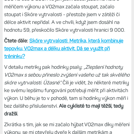
měřičem výkonu a VO2max začala stoupat, začalo
stoupat i Skóre vytrvalosti - přestože jsem v zátěži či
délce aktivit nepřidal. A ve chvíli, když jsem dosáhl na
hodnotu 59, přeskočilo Skóre vytrvalosti hranici 9 000.
Čtete dále:
Skóre vytrvalosti: Metrika, která kombinuje
tepovku, VO2max a délku aktivit. Dá se využít při
tréninku?
V detailu metriky pak hodinky psaly:
„Zlepšení hodnoty
VO2max s sebou přineslo zvýšení vašeho už tak skvělého
skóre vytrvalosti. Úžasné“.
Čili je vidět, že některé metriky
ke svému lepšímu fungování potřebují měřit při aktivitách
výkon. U běhu je to v pohodě, tam si hodinky výkon měří i
bez dalšího příslušenství.
Ale cyklisté to mají těžší, tedy
dražší.
Zkrátka s tím, jak se mi začalo hýbat VO2max díky měření
výkonu, se mi otevřely dveře k dalším metrikám a