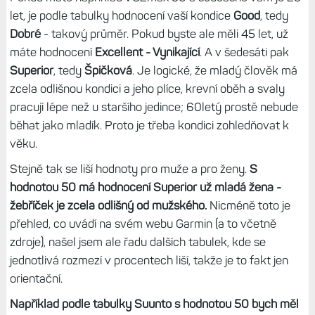
let, je podle tabulky hodnocení vaší kondice
Good
, tedy
Dobré
- takový průměr. Pokud byste ale měli 45 let, už
máte hodnocení
Excellent - Vynikající
. A v šedesáti pak
Superior
, tedy
Špičková
. Je logické, že mladý člověk má
zcela odlišnou kondici a jeho plíce, krevní oběh a svaly
pracují lépe než u staršího jedince; 60letý prostě nebude
běhat jako mladík. Proto je třeba kondici zohledňovat k
věku.
Stejně tak se liší hodnoty pro muže a pro ženy.
S
hodnotou 50 má hodnocení Superior už mladá žena -
žebříček je zcela odlišný od mužského.
Nicméně toto je
přehled, co uvádí na svém webu Garmin (a to včetně
zdroje), našel jsem ale řadu dalších tabulek, kde se
jednotlivá rozmezí v procentech liší, takže je to fakt jen
orientační.
Například podle tabulky Suunto s hodnotou 50 bych měl