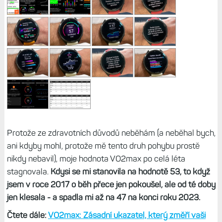
Protože ze zdravotních důvodů neběhám (a neběhal bych,
ani kdyby mohl, protože mě tento druh pohybu prostě
nikdy nebavil), moje hodnota VO2max po celá léta
stagnovala.
Kdysi se mi stanovila na hodnotě 53, to když
jsem v roce 2017 o běh přece jen pokoušel, ale od té doby
jen klesala - a spadla mi až na 47 na konci roku 2023.
Čtete dále:
VO2max: Zásadní ukazatel, který změří vaši