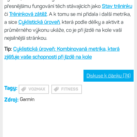
přesnějšímu fungování těch stávajících jako
Stav tréninku
či
Tréninková zátěž
. A k tomu se mi přidala i další metrika,
a sice
Cyklistická úroveň
, která podle délky a aktivit a
průměrného výkonu ukáže, co je při jízdě na kole vaší
nejsilnější stránkou.
Tip:
Cyklistická úroveň: Kombinovaná metrika, která
zjišťuje vaše schopnosti při jízdě na kole
Diskuse k článku (74)
Tagy:
VO2MAX
FITNESS
Zdroj:
Garmin