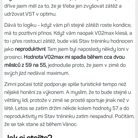
dříve jsem měl za to, že je třeba jen zvyšovat zátěž a
udržovat VST v optimu.
Dává to logiku - když vám při stejné zátěži roste kondice,
má to pozitivní přínos. Když vám naopak V02max klesá, a
to i přes rostoucí zátěž, bude váš Stav tréninku hodnocen
jako
neproduktivní
. Tam jsem byl naposledy někdy loni v
prosinci.
Hodnota V02max mi spadla během cca dvou
měsíců z 59 na 55,
jednoduše proto, že jsem v zimě do
svých jízd nedával maximum.
Zimní počasí totiž podporuje spíše turistické tempo než
nějaké honění za výkonem. A myslím, že to bude stejné u
většiny lidí, protože v zimě se prostě sportuje jinak než v
létě. Letos se zatím držím někde kolem hodnoty 57 a do
neproduktivity mi Stav tréninku zatím nespadnul. Počítám,
že se tak stane až během Vánoc.