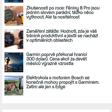
Zkušenosti po roce: Fénixy 8 Pro jsou
jedním slovem parádní, těžko něco
vytknout. Ale ta nositelnost
Zaměření zátěže: Hodnotí, zda je váš
trénink produktivní a jestli se nachází
v optimálních oblastech
Garmin poprvé překonal hranici
300 dolarů. Cena akcií za devět
měsíců výrazně vzrostla
Elektrokola s motorem Bosch se
konečně mohou propojit s Garminem.
Zatím ale jen s Edge