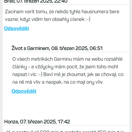
Brad, 07. březen 2025, 22:40
Zacinam verit tomu, ze nekdo tyhle hausnumera bere
vazne, kdyz vidim ten obsahly clanek :-)
Odpovědět
Život s Garminem, 08. březen 2025, 06:51
O všech metrikách Garminu mám na webu rozsáhlé
články - a vždycky mám pocit, že jsem toho mohl
napsat i víc :-) Baví mě je zkoumat, jak se chovají, co
na ně má vliv a naopak, na co mají ony vliv.
Odpovědět
Honza, 07. březen 2025, 17:42