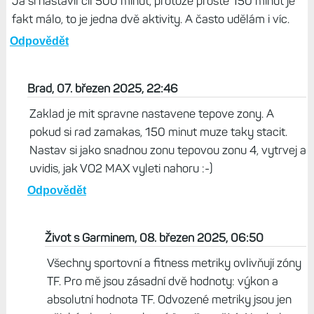
Já si nastavil cíl 500 minut, protože prostě 150 minut je
fakt málo, to je jedna dvě aktivity. A často udělám i víc.
Odpovědět
Brad, 07. březen 2025, 22:46
Zaklad je mit spravne nastavene tepove zony. A
pokud si rad zamakas, 150 minut muze taky stacit.
Nastav si jako snadnou zonu tepovou zonu 4, vytrvej a
uvidis, jak VO2 MAX vyleti nahoru :-)
Odpovědět
Život s Garminem, 08. březen 2025, 06:50
Všechny sportovní a fitness metriky ovlivňují zóny
TF. Pro mě jsou zásadní dvě hodnoty: výkon a
absolutní hodnota TF. Odvozené metriky jsou jen