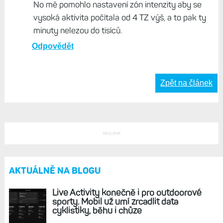
No mě pomohlo nastavení zón intenzity aby se
vysoká aktivita počítala od 4 TZ výš, a to pak ty
minuty nelezou do tisíců.
Odpovědět
Zpět na článek
REKLAMA
AKTUÁLNĚ NA BLOGU
Live Activity konečně i pro outdoorové
sporty. Mobil už umí zrcadlit data
cyklistiky, běhu i chůze