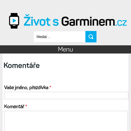
Přejít k hlavnímu obsahu
Vyhledávání
Menu
Komentáře
Vaše jméno, přezdívka
*
Komentář
*