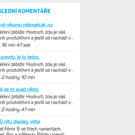
SLEDNÍ KOMENTÁŘE
ová nikomu nešmakuje, no
ření zátěže: Hodnotí, zda je váš
ink produktivní a jestli se nachází v
málních oblastech
d
16 min 47 sek
pravdu, je to jedno,
ření zátěže: Hodnotí, zda je váš
ink produktivní a jestli se nachází v
málních oblastech
d
2 hodiny 10 min
ě se mi snad nikdy
ření zátěže: Hodnotí, zda je váš
ink produktivní a jestli se nachází v
málních oblastech
d
2 hodiny 47 min
 nitu display, vetsi
l Fénix 9 ve třech variantách.
ad, Pro a inReach. Přijde i menší