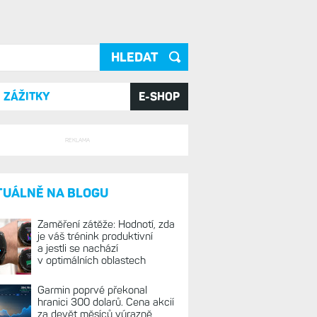
ání
ZÁŽITKY
E-SHOP
REKLAMA
TUÁLNĚ NA BLOGU
Zaměření zátěže: Hodnotí, zda
je váš trénink produktivní
a jestli se nachází
v optimálních oblastech
Garmin poprvé překonal
hranici 300 dolarů. Cena akcií
za devět měsíců výrazně