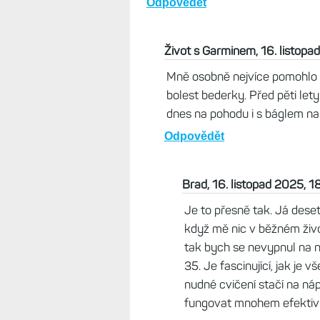
Odpovědět
Život s Garminem, 16. listopa
Mně osobně nejvíce pomohlo po
bolest bederky. Před pěti lety
dnes na pohodu i s báglem na
Odpovědět
Brad, 16. listopad 2025, 1
Je to přesně tak. Já deset 
když mě nic v běžném živo
tak bych se nevypnul na ně
35. Je fascinující, jak je 
nudné cvičení stačí na náp
fungovat mnohem efektivně