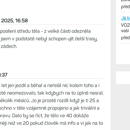
verz
pře
Já b
d 2025, 16:58
VO2m
vaši
sílení středu těla - z velké části odezněla
pře
 jsem v podstatě nebyl schopen ujít delší trasy,
 zádech.
8:37
let jen jezdil a běhal a neřešil nic kolem toho a i
tě neomezovalo, tak kdybych na to úplně nesral,
kolik měsíců. Jo je prostě rozdíl když je ti 25 a
všechno v těle vzájemně propojeno a jak triviální a
ravu. Dalo by se říct, že tělo ve 40 dokáže
ji než ve 20 pokud člověk má info a ví jak na to