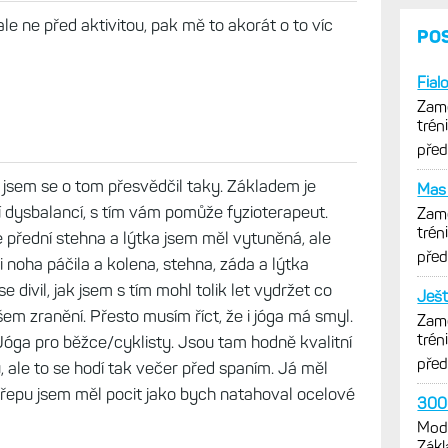
ale ne před aktivitou, pak mě to akorát o to víc
PO
Fial
Zamě
trén
opti
pře
 jsem se o tom přesvědčil taky. Základem je
Mas 
ní dysbalancí, s tím vám pomůže fyzioterapeut.
Zamě
trén
že přední stehna a lýtka jsem měl vytuněná, ale
opti
pře
 noha páčila a kolena, stehna, záda a lýtka
 divil, jak jsem s tím mohl tolik let vydržet co
Ješt
em zranění. Přesto musím říct, že i jóga má smyl.
Zamě
trén
óga pro běžce/cyklisty. Jsou tam hodně kvalitní
opti
pře
u, ale to se hodí tak večer před spaním. Já měl
dřepu jsem měl pocit jako bych natahoval ocelové
3000
Mode
Zákl