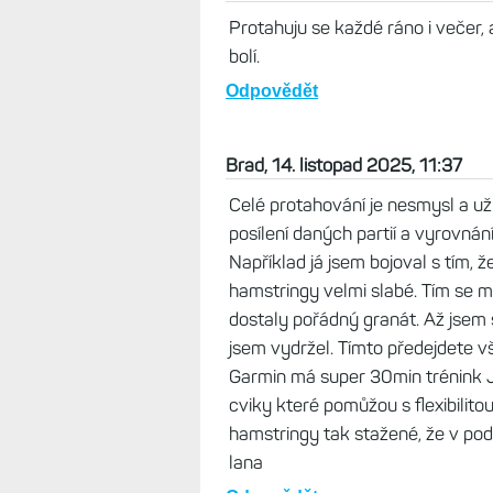
Protahuju se každé ráno i večer, 
bolí.
Odpovědět
Brad, 14. listopad 2025, 11:37
Celé protahování je nesmysl a už
posílení daných partií a vyrovná
Například já jsem bojoval s tím, 
hamstringy velmi slabé. Tím se mi
dostaly pořádný granát. Až jsem se
jsem vydržel. Tímto předejdete vš
Garmin má super 30min trénink J
cviky které pomůžou s flexibilito
hamstringy tak stažené, že v po
lana