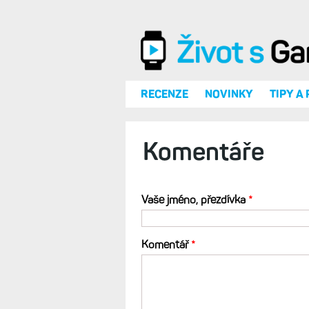
Přejít k hlavnímu obsahu
RECENZE
NOVINKY
TIPY A
Komentáře
Vaše jméno, přezdívka
*
Komentář
*