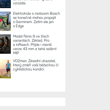
vzrostla
Elektrokola s motorem Bosch
se konečně mohou propojit
s Garminem. Zatím ale jen
s Edge
Model Fénix 9 ve třech
variantách. Základ, Pro
a inReach. Přijde i menší
verze 43 mm a také solární
MIP
VO2max: Zásadní ukazatel,
který změří vaši běžeckou či
cyklistickou kondici