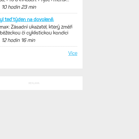
e 43 mm a také solární...
d
10 hodin 23 min
yl teď týden na dovolené,
ax: Zásadní ukazatel, který změří
 běžeckou či cyklistickou kondici
d
12 hodin 16 min
Více
REKLAMA