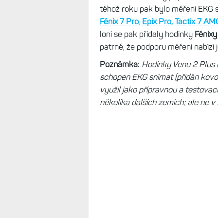
Funkci EKG nabídly poprvé hodin
téhož roku pak bylo měření EKG s
Fénix 7 Pro
,
Epix Pro,
Tactix 7 AM
loni se pak přidaly hodinky
Fénixy
patrné, že podporu měření nabízí
Poznámka:
Hodinky Venu 2 Plus 
schopen EKG snímat (přidán kovo
využil jako přípravnou a testovac
několika dalších zemích; ale ne v E