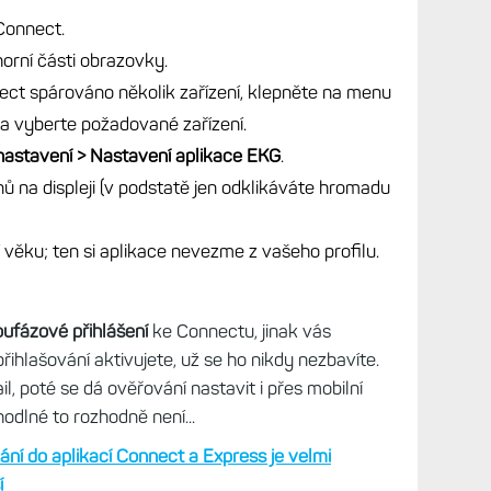
ůžete provádět měření hodinkami kdekoliv na
e podle GPS, kde se nacházíte, čili lze to obejít
šeho účtu, počítače apod. Ale to už nyní není
ovat i u nás.
nkách Garmin používat, je nutné ji nastavit v