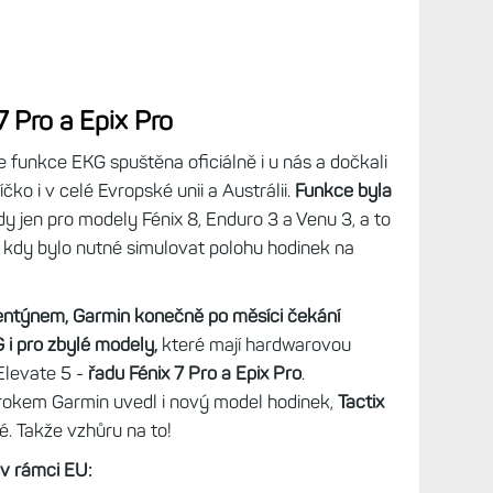
Zatí
pře
Endu
Zkuš
jedn
vytk
pře
Ted 
Zkuš
jedn
vytk
pře
No p
Zkuš
jedn
7 Pro a Epix Pro
vytk
pře
 funkce EKG spuštěna oficiálně i u nás a dočkali
Takž
íčko i v celé Evropské unii a Austrálii.
Funkce byla
VO2m
y jen pro modely Fénix 8, Enduro 3 a Venu 3, a to
vaši
, kdy bylo nutné simulovat polohu hodinek na
pře