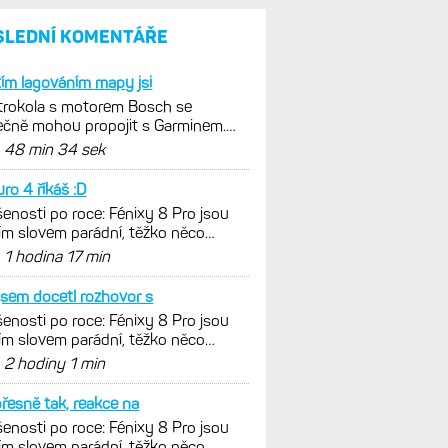
a jestli se nachází
v optimálních oblastech
Garmin poprvé překonal
hranici 300 dolarů. Cena akcií
za devět měsíců výrazně
vzrostla
Elektrokola s motorem Bosch
se konečně mohou propojit
s Garminem. Zatím ale jen
s Edge
Model Fénix 9 ve třech
variantách. Základ, Pro
a inReach. Přijde i menší
verze 43 mm a také solární
MIP