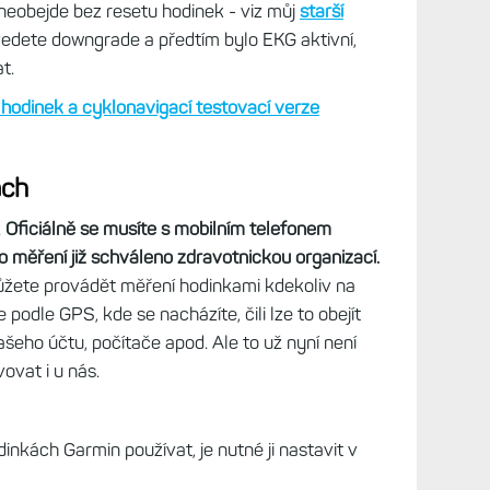
raný beta firmware.
A to je problém u mě, Fénixy
, takže tam se mi aktivace nepovedla, ale u
voří poslední verze bety (RC - release candidate),
ce) aktivované; bývá to uvedeno v popisu
usíte si pro aktivaci nahrát poslední finálku a
neobejde bez resetu hodinek - viz můj
starší
edete downgrade a předtím bylo EKG aktivní,
t.
hodinek a cyklonavigací testovací verze
ách
.
Oficiálně se musíte s mobilním telefonem
 měření již schváleno zdravotnickou organizací.