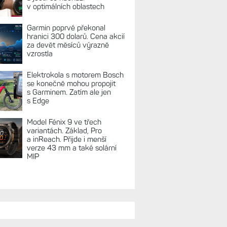
REKLAMA
TUÁLNĚ NA BLOGU
Zkušenosti po roce: Fénixy
8 Pro jsou jedním slovem
parádní, těžko něco vytknout.
Ale ta nositelnost
Zaměření zátěže: Hodnotí, zda
je váš trénink produktivní