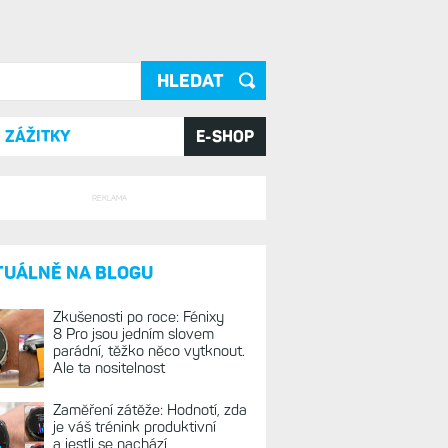
ání
ZÁŽITKY
E-SHOP