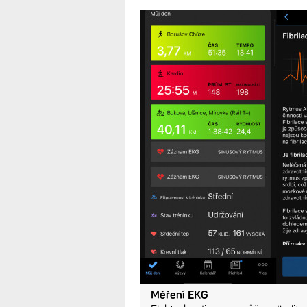
Slovensku pro 
funkci aktivova
13.2.2025
Funkci měření EKG lze koneč
celá Evropa), a to nově i pr
(aktualizováno 13.2.)