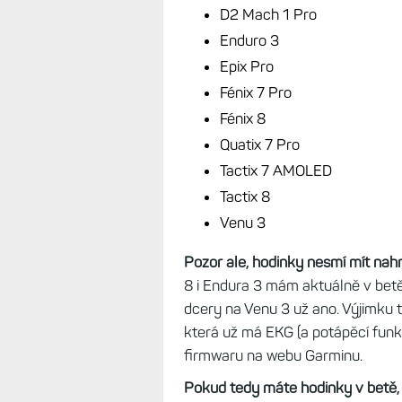
území USA.
A 13. února, den přes svatým Va
rozmrzelých uživatelů spustil EKG
podporu díky optickému snímači 
Mimochodem, společně s tímto k
8
, který EKG umí samozřejmě také
Seznam podporovaných hodinek 
D2 Mach 1 Pro
Enduro 3
Epix Pro
Fénix 7 Pro
Fénix 8
Quatix 7 Pro
Tactix 7 AMOLED
Tactix 8