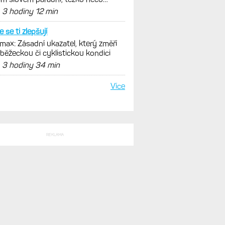
SLEDNÍ KOMENTÁŘE
tím lagováním mapy jsi
trokola s motorem Bosch se
čně mohou propojit s Garminem.