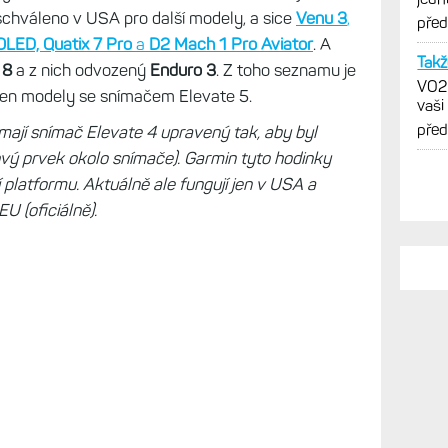
ky
Venu 2 Plus
na začátku roku 2023, v říjnu
chváleno v USA pro další modely, a sice
Venu 3
,
OLED, Quatix 7 Pro
a
D2 Mach 1 Pro Aviator
. A
 8
a z nich odvozený
Enduro 3
. Z toho seznamu je
 jen modely se snímačem Elevate 5.
mají snímač Elevate 4 upravený tak, aby byl
PO
vý prvek okolo snímače). Garmin tyto hodinky
í platformu. Aktuálně ale fungují jen v USA a
A s 
Elek
U (oficiálně).
kone