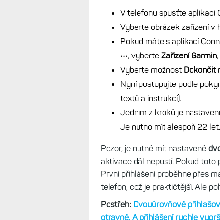
Pokud se aktivace provede, již m
světě. Při aktivaci mobil kontroluj
nastavením mobilního telefonu, va
nutné, EKG lze bez problému aktiv
Pokud chcete aplikaci EKG na hodi