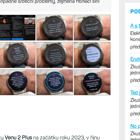
ípadné srdeční problémy, zejména fibrilaci síní