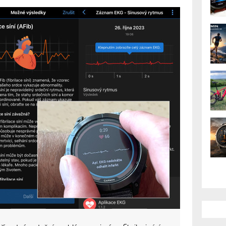
všechny hodinky. Jak
t a otestovat se
ně spustit i u nás (Česko, Slovensko i
o hodinky Fénix 7 Pro a Epix Pro. Konečně!
AK