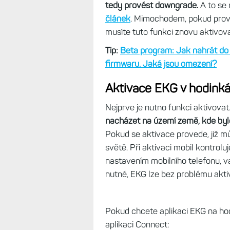
Venu 3
Pozor ale, hodinky nesmí mít nah
8 i Endura 3 mám aktuálně v betě
dcery na Venu 3 už ano. Výjimku t
která už má EKG (a potápěcí funk
firmwaru na webu Garminu.
Pokud tedy máte hodinky v betě, m
tedy provést downgrade.
A to se 
článek
. Mimochodem, pokud prov
musíte tuto funkci znovu aktivova
Tip:
Beta program: Jak nahrát do 
firmwaru. Jaká jsou omezení?
Aktivace EKG v hodink
Nejprve je nutno funkci aktivovat
nacházet na území země, kde bylo