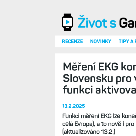
Přejít k hlavnímu obsahu
RECENZE
NOVINKY
TIPY A
Měření EKG kon