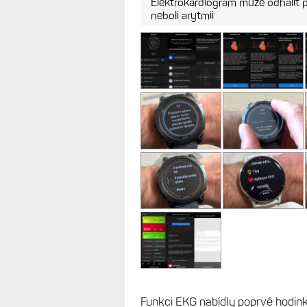
Měření EKG
Elektrokardiogram může odhalit př
neboli arytmii