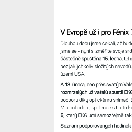
V Evropě už i pro Fénix 
Dlouhou dobu jsme čekali, až bude
jsme se - nyní si změříte svoje srd
částečně spuštěna 15. ledna,
tehd
bez jakýchkoliv složitých návodů