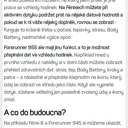
práce se vzhledy hodinek.
Na Fénixech můžete při
aktivním dotyku podržet prst na nějaké datové hodnotě a
pokud se k ní váže nějaký doplněk, rovnou se zobrazí
-
funguje to krásně třeba u počasí, tepovky, stresu, Body
Battery, nadmořské výšce apod.
Forerunner 955 ale mají jinu funkci, a to je možnost
přepínání dat ve vzhledu hodinek.
Například hned u
prvního vzhledu z nabídky si v dolní části můžete zobrazit
přehled zdravotních dat: stres, tep, Body Battery, kroky a
patra – a následně si přepínáte klepnutím na ikonu, který
údaj se zobrazí ve středu jako číslo. Když ale vypnete
dotyk, zůstane viditelný jen posledně zvolený údaj a ikony
zmizí.
A co do budoucna?
Na příkladu Fénix 6 a Forerunner 945 si můžeme ukazát,