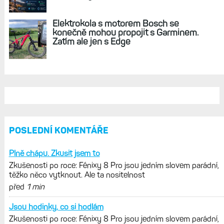
Zkušenosti po roce: Fénixy 8 Pro jsou
jedním slovem parádní, těžko něco
vytknout. Ale ta nositelnost
Zaměření zátěže: Hodnotí, zda je váš
trénink produktivní a jestli se nachází
v optimálních oblastech
Garmin poprvé překonal hranici
300 dolarů. Cena akcií za devět
měsíců výrazně vzrostla
Elektrokola s motorem Bosch se
konečně mohou propojit s Garminem.
Zatím ale jen s Edge