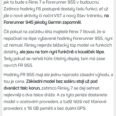
jak to bude s Fénix 7 a Forerunner 955 v budoucnu.
Zatímco hodinky F6 postupně dostaly řadu funkcí, ať už
jde o nové aktivity či noční VST a nový Stav tréninku,
na
Forerunner 945 jakoby Garmin zapomněl.
Čili pokud na začátku léta majitelé Fénix 7 litovali, že si
nepočkali na lépe vybavené hodinky Forerunner 955, nyní
už nemusí. Fénixy nejenže běžecký top model ve funkcích
dotáhly,
ale jsou na tom nyní funkčně o kousíček lépe.
Tedy pokud se neřeší hůře čitelný displej, tam má zase
navrch FR 955.
Hodinky FR 955 mají ale jednu naprosto zásadní výhodu, a
tou je cena.
Základní model bez soláru stojí už pod
dvanáct tisíc korun,
zatímco Fénixy 7 se dají sehnat
nejlevněji o dva tisíce dráže. A za tyto peníze dostanete
model v ocelovém provedení, a tudíž těžší než titanové
provedení, s 16 GB paměti a bez duální GPS.