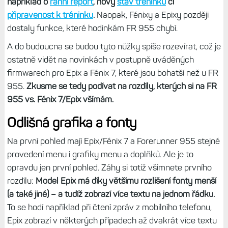
například o
ranní report
, nový
stav tréninku
či
připravenost k tréninku
.
Naopak, Fénixy a Epixy později
dostaly funkce, které hodinkám FR 955 chybí.
A do budoucna se budou tyto nůžky spíše rozevírat, což je
ostatně vidět na novinkách v postupně uváděných
firmwarech pro Epix a Fénix 7, které jsou bohatší než u FR
955.
Zkusme se tedy podívat na rozdíly, kterých si na FR
955 vs. Fénix 7/Epix všímám.
Odlišná grafika a fonty
Na první pohled mají Epix/Fénix 7 a Forerunner 955 stejné
provedení menu i grafiky menu a doplňků. Ale je to
opravdu jen první pohled. Záhy si totiž všimnete prvního
rozdílu:
Model Epix má díky většímu rozlišení fonty menší
(a také jiné) – a tudíž zobrazí více textu na jednom řádku.
To se hodí například při čtení zpráv z mobilního telefonu,
Epix zobrazí v některých případech až dvakrát více textu