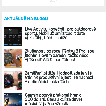
REKLAMA
AKTUÁLNĚ NA BLOGU
Live Activity konečně i pro outdoorové
sporty. Mobil už umí zrcadlit data
cyklistiky, běhu i chůze