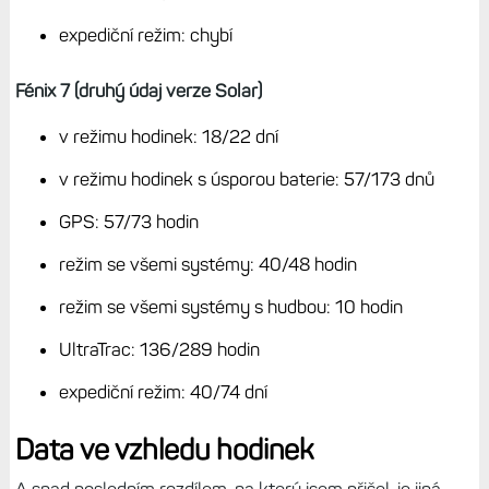
expediční režim: chybí
Fénix 7 (druhý údaj verze Solar)
v režimu hodinek: 18/22 dní
v režimu hodinek s úsporou baterie: 57/173 dnů
GPS: 57/73 hodin
režim se všemi systémy: 40/48 hodin
režim se všemi systémy s hudbou: 10 hodin
UltraTrac: 136/289 hodin
expediční režim: 40/74 dní
Data ve vzhledu hodinek
A snad posledním rozdílem, na který jsem přišel, je jiná