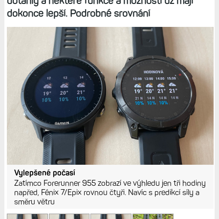
dotáhly a některé funkce a možnosti už mají
dokonce lepší. Podrobné srovnání
Vylepšené počasí
Zatímco Forerunner 955 zobrazí ve výhledu jen tři hodiny
napřed, Fénix 7/Epix rovnou čtyři. Navíc s predikcí síly a
směru větru