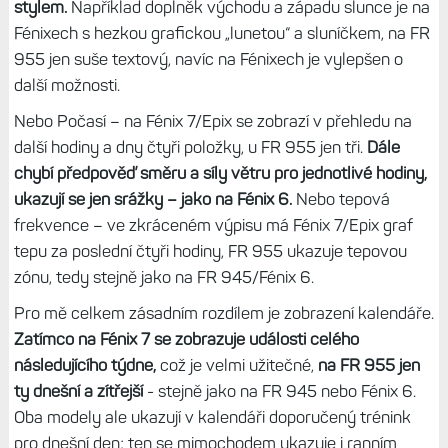
stylem.
Například doplněk východu a západu slunce je na
Fénixech s hezkou grafickou „lunetou“ a sluníčkem, na FR
955 jen suše textový, navíc na Fénixech je vylepšen o
další možnosti.
Nebo Počasí – na Fénix 7/Epix se zobrazí v přehledu na
další hodiny a dny čtyři položky, u FR 955 jen tři.
Dále
chybí předpověď směru a síly větru pro jednotlivé hodiny,
ukazují se jen srážky – jako na Fénix 6.
Nebo tepová
frekvence – ve zkráceném výpisu má Fénix 7/Epix graf
tepu za poslední čtyři hodiny, FR 955 ukazuje tepovou
zónu, tedy stejně jako na FR 945/Fénix 6.
Pro mě celkem zásadním rozdílem je zobrazení kalendáře.
Zatímco na Fénix 7 se zobrazuje události celého
následujícího týdne,
což je velmi užitečné,
na FR 955 jen
ty dnešní a zítřejší
- stejně jako na FR 945 nebo Fénix 6.
Oba modely ale ukazují v kalendáři doporučený trénink
pro dnešní den; ten se mimochodem ukazuje i ranním