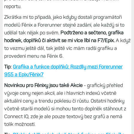
reportu.
Zkrátka mi to připadá, jako kdyby dostali programátoři
modelů Fénix a Forerunner stejné zadání, ale každý si to
udělal tak nějak po svém.
Podtrženo a sečteno, grafika
hodinek, doplňků či aktivit se mi více líbí na F7/Epix.
A když
to vezmu ještě dál, tak ještě víc mám radši grafiku a
provedení menu na Fénix 6.
Tip:
Grafika a funkce doplňků: Rozdíly mezi Forerunner
955 a Epix/Fénix7
Novinkou pro Fénixy jsou také Akcie
- grafický přehled
vývoje ceny nejen akcií, ale i hlavních indexů včetně
aktuální ceny a trendu poklesu či růstu. Ostatní hodinky
včetně starší modelů si mohou tento doplněk stáhnout z
Connect IQ, zde je ale pouze textový bez grafů a nemá
tolik možností.