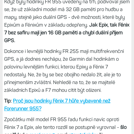
Když byly hodinky FR 955 uvedeny na trh, podivoval jsem
se, že už základní model má 32 GB paměti pro hudbu a
mapy, stejně jako duální GPS - dvě možnosti, které byly
Epixům a Fénixům v základu odepřeny.
Jak Epix, tak Fénix
7 bez safíru mají jen 16 GB paměti a chybí duální příjem
GPS.
Dokonce i levnější hodinky FR 255 mají multifrekvenční
GPS, a já dodnes nechápu, že Garmin dal hodinkám o
polovinu levnějším funkci, kterou Epixy a Fénix 7
nedostaly. Ne, že by se bez obojího nedalo žít, ale je to
přinejmenším zvláštní. Nehledě na to, že se majitelé
základních Epixů a F7 mohou cítit být ošizeni.
Tip:
Proč jsou hodinky Fénix 7 hůře vybavené než
Forerunner 955?
Zpočátku měl model FR 955 řadu funkcí navíc oproti
Fénix 7 a Epix, ale tento rozdíl se postupně vyrovnal -
šlo