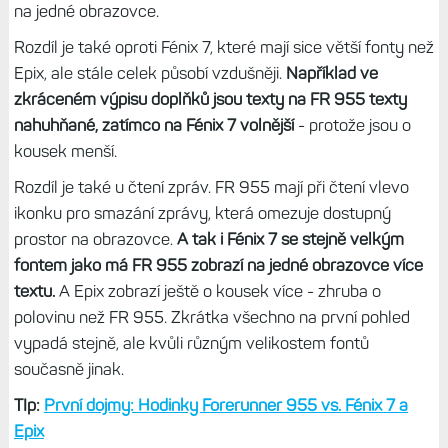
na jedné obrazovce.
Rozdíl je také oproti Fénix 7, které mají sice větší fonty než
Epix, ale stále celek působí vzdušněji.
Například ve
zkráceném výpisu doplňků jsou texty na FR 955 texty
nahuhňané, zatímco na Fénix 7 volnější
- protože jsou o
kousek menší.
Rozdíl je také u čtení zpráv. FR 955 mají při čtení vlevo
ikonku pro smazání zprávy, která omezuje dostupný
prostor na obrazovce.
A tak i Fénix 7 se stejně velkým
fontem jako má FR 955 zobrazí na jedné obrazovce více
textu.
A Epix zobrazí ještě o kousek více - zhruba o
polovinu než FR 955. Zkrátka všechno na první pohled
vypadá stejně, ale kvůli různým velikostem fontů
současně jinak.
TIp:
První dojmy: Hodinky Forerunner 955 vs. Fénix 7 a
Epix