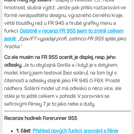
hmotnost, slušná výdrž. Jenže pak přišlo rozčarování ve
formě nenápaditého designu, výrazného černého kraje,
větší tloušťky než u FR 945 a hrubé grafiky menu a
funkcí.
Ostatně v recenzi FR 955 jsem to zmínil celkem
jasně:
„Epix/F7 vypadají profi, zatímco FR 955 spíše jako
hračka.“
Co ale musím na FR 955 ocenit, je displej, resp. jeho
odlesky.
Je tu obyčejná Gorilla a i když je s dotykem,
model, který jsem testoval (bez soláru), na tom byl s
čitelností a odlesky stejně jako FR 945 či F6X. Prostě
nádhera. Solární model už má odlesků o něco více, ale
stále je to ještě celkem v pohodě. V porovnání se
safírovými Fénixy 7 je to jako nebe a dudy.
Recenze hodinek Forerunner 955
1. část:
Přehled nových funkcí, srovnání s Fénix