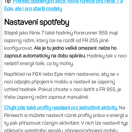
Tip:
Přehled oblíbených akcií: Nová funkce pro Fénix 7 a
Epix, ale i pro starší modely
Nastavení spotřeby
Stejně jako Fénix 7 také hodinky Forerunner 955 mají
úsporný režim, který lze na rozdíl od FR 255 plně
konfigurovat.
Ale je tu jedno velké omezení: nelze ho
zapnout automaticky na dobu spánku.
Hodinky tak v noci
nešetří energii tolik, co by mohly.
Například na F6X nebo Epix mám nastaveno, aby se v
noci odpojilo připojení k mobilu a nastavil se úsporný
vzhled hodinek. Pokud chcete v noci šetřit s FR 955, je
třeba úsporný režim zapnout manuálně.
Chybí zde také profily napájení pro jednotlivé aktivity.
Na
Fénixech si můžete nastavit různé profily práce s energií a
ty pak přiřazovat různým aktivitám. V nich lze nastavit typ
přijímače satelitního signálu, připojení/odpojení mobilu,