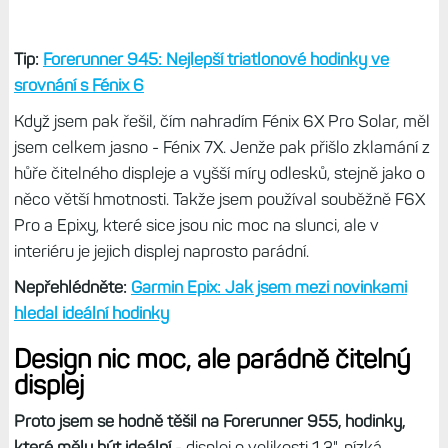
Tip:
Forerunner 945: Nejlepší triatlonové hodinky ve
srovnání s Fénix 6
Když jsem pak řešil, čím nahradím Fénix 6X Pro Solar, měl
jsem celkem jasno - Fénix 7X. Jenže pak přišlo zklamání z
hůře čitelného displeje a vyšší míry odlesků, stejně jako o
něco větší hmotnosti. Takže jsem používal souběžně F6X
Pro a Epixy, které sice jsou nic moc na slunci, ale v
interiéru je jejich displej naprosto parádní.
Nepřehlédněte:
Garmin Epix: Jak jsem mezi novinkami
hledal ideální hodinky
Design nic moc, ale parádně čitelný
displej
Proto jsem se hodně těšil na Forerunner 955, hodinky,
které měly být ideální
- displej o velikosti 1,3", nízká