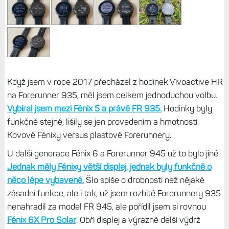
Když jsem v roce 2017 přecházel z hodinek Vívoactive HR
na Forerunner 935, měl jsem celkem jednoduchou volbu.
Vybíral jsem mezi Fénix 5 a právě FR 935.
Hodinky byly
funkčně stejné, lišily se jen provedením a hmotností.
Kovové Fénixy versus plastové Forerunnery.
U další generace Fénix 6 a Forerunner 945 už to bylo jiné.
Jednak měly Fénixy větší displej, jednak byly funkčně o
něco lépe vybavené.
Šlo spíše o drobnosti než nějaké
zásadní funkce, ale i tak, už jsem rozbité Forerunnery 935
nenahradil za model FR 945, ale pořídil jsem si rovnou
Fénix 6X Pro Solar
. Obří displej a výrazně delší výdrž