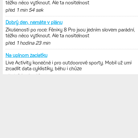
POSLEDNÍ KOMENTÁŘE
Plně chápu. Zkusit jsem to
Zkušenosti po roce: Fénixy 8 Pro jsou jedním slovem parádní,