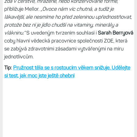
zda v čerstvé, mražené, nebo konzervované formě,“
přibližuje Mellor.
„Ovoce nám víc chutná, a tudíž je
lákavější, ale nesmíme ho před zeleninou upřednostňovat,
protože bez ní je jídlo chudší na vitaminy, minerály a
vlákninu.“
S uvedeným tvrzením souhlasí i
Sarah Berryová
coby hlavní vědecká pracovnice společnosti ZOE, která
se zabývá zdravotními zásadami vytvářenými na míru
jednotlivcům.
Tip:
Pružnost těla se s rostoucím věkem snižuje. Udělejte
si test, jak moc jste ještě ohební