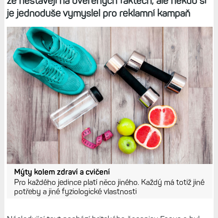
že nestavějí na ověřených faktech, ale někdo si
je jednoduše vymyslel pro reklamní kampaň
Mýty kolem zdraví a cvičení
Pro každého jedince platí něco jiného. Každý má totiž jiné
potřeby a jiné fyziologické vlastnosti