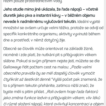
režim pouze prostřednictvím vody.
Jeho studie mimo jiné ukázala, že řada nápojů – včetně
diuretik jako piva a instantní kávy – v běžném objemu
nevede k nadměrnému vylučování tekutin.
Ideální vypité
množství se ovšem určuje velmi těžko, protože se odvíjí od
specifik konkrétního organismu, aktivity vyvinuté během
dne a prostředí, v němž dotyčný žije.
Obecně se člověk může orientovat na základě žízně,
nicméně i zde platí, že nutkání pít s přibývajícím věkem
slábne. Pokud si svým příjmem nejste jistí, můžete se dle
Gallowaye řídit počtem cest na malou:
„Podle velmi
obecného pravidla by se měl dospělý člověk vymočit
čtyřikrát až šestkrát denně.“
Vyšší počet pak znamená, že
to s příjmem tekutin přeháníte, zatímco nižší značí, že
byste měli s pitím přidat.
„Roli ovšem hraje řada faktorů
jako změna funkce ledvin s přibývajícím věkem, vliv léků
či různé složení nápojů, které ovlivňují koncentraci a objem