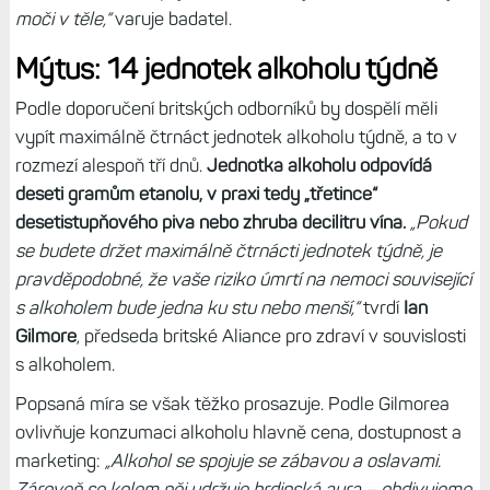
moči v těle,“
varuje badatel.
Mýtus: 14 jednotek alkoholu týdně
Podle doporučení britských odborníků by dospělí měli
vypít maximálně čtrnáct jednotek alkoholu týdně, a to v
rozmezí alespoň tří dnů.
Jednotka alkoholu odpovídá
deseti gramům etanolu, v praxi tedy „třetince“
desetistupňového piva nebo zhruba decilitru vína.
„Pokud
se budete držet maximálně čtrnácti jednotek týdně, je
pravděpodobné, že vaše riziko úmrtí na nemoci související
s alkoholem bude jedna ku stu nebo menší,“
tvrdí
Ian
Gilmore
, předseda britské Aliance pro zdraví v souvislosti
s alkoholem.
Popsaná míra se však těžko prosazuje. Podle Gilmorea
ovlivňuje konzumaci alkoholu hlavně cena, dostupnost a
marketing:
„Alkohol se spojuje se zábavou a oslavami.
Zároveň se kolem něj udržuje hrdinská aura – obdivujeme