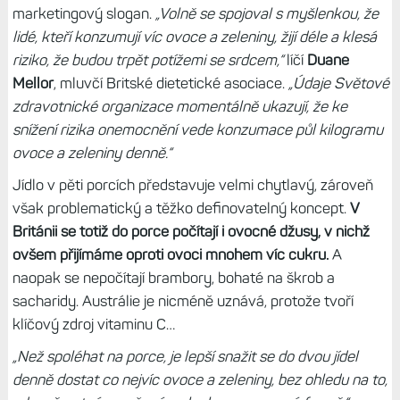
marketingový slogan.
„Volně se spojoval s myšlenkou, že
lidé, kteří konzumují víc ovoce a zeleniny, žijí déle a klesá
riziko, že budou trpět potížemi se srdcem,“
líčí
Duane
Mellor
, mluvčí Britské dietetické asociace.
„Údaje Světové
zdravotnické organizace momentálně ukazují, že ke
snížení rizika onemocnění vede konzumace půl kilogramu
ovoce a zeleniny denně.“
Jídlo v pěti porcích představuje velmi chytlavý, zároveň
však problematický a těžko definovatelný koncept.
V
Británii se totiž do porce počítají i ovocné džusy, v nichž
ovšem přijímáme oproti ovoci mnohem víc cukru.
A
naopak se nepočítají brambory, bohaté na škrob a
sacharidy. Austrálie je nicméně uznává, protože tvoří
klíčový zdroj vitaminu C…
„Než spoléhat na porce, je lepší snažit se do dvou jídel
denně dostat co nejvíc ovoce a zeleniny, bez ohledu na to,