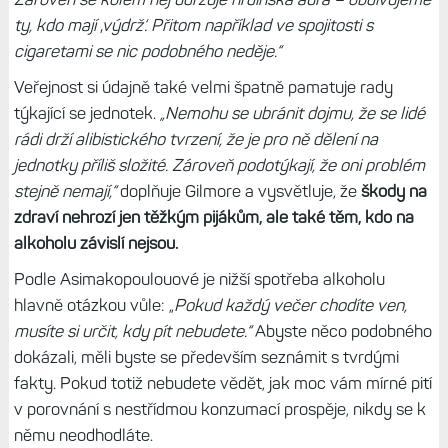
ty, kdo mají ‚výdrž‘. Přitom například ve spojitosti s
cigaretami se nic podobného neděje.“
Veřejnost si údajně také velmi špatně pamatuje rady
týkající se jednotek.
„Nemohu se ubránit dojmu, že se lidé
rádi drží alibistického tvrzení, že je pro ně dělení na
jednotky příliš složité. Zároveň podotýkají, že oni problém
stejně nemají,“
doplňuje Gilmore a vysvětluje, že
škody na
zdraví nehrozí jen těžkým pijákům, ale také těm, kdo na
alkoholu závislí nejsou.
Podle Asimakopoulouové je nižší spotřeba alkoholu
hlavně otázkou vůle: „
Pokud každý večer chodíte ven,
musíte si určit, kdy pít nebudete.“
Abyste něco podobného
dokázali, měli byste se především seznámit s tvrdými
fakty. Pokud totiž nebudete vědět, jak moc vám mírné pití
v porovnání s nestřídmou konzumací prospěje, nikdy se k
němu neodhodláte.