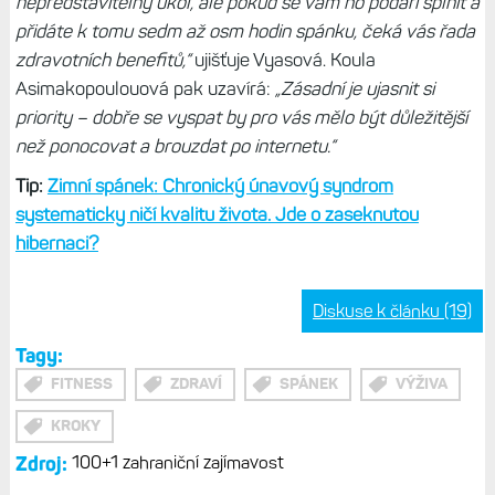
nepředstavitelný úkol, ale pokud se vám ho podaří splnit a
přidáte k tomu sedm až osm hodin spánku, čeká vás řada
zdravotních benefitů,“
ujišťuje Vyasová. Koula
Asimakopoulouová pak uzavírá:
„Zásadní je ujasnit si
priority – dobře se vyspat by pro vás mělo být důležitější
než ponocovat a brouzdat po internetu.“
Tip:
Zimní spánek: Chronický únavový syndrom
systematicky ničí kvalitu života. Jde o zaseknutou
hibernaci?
Diskuse k článku (19)
Tagy:
FITNESS
ZDRAVÍ
SPÁNEK
VÝŽIVA
KROKY
Zdroj:
100+1 zahraniční zajímavost