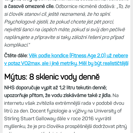
a časově omezené cíle.
Odbornice nicméně dodává:
„To, že
si člověk stanoví cíl, ještě neznamená, že ho splní.
Psychologové zjistili, že pokud chcete jíst pět porcí,
největší šanci na úspěch máte, pokud si svůj den pečlivě
naplánujete a připravíte si taky záložní řešení pro případ
komplikací.“
Čtěte dále:
Věk podle kondice (Fitness Age 2.0) už nebere
v potaz VO2max, ale i jiné metriky. Měl by být realističtější
Mýtus: 8 sklenic vody denně
NHS doporučuje vypít až 1,2 litru tekutin denně;
upozorňuje přitom, že vodu získáváme také z jídla.
Na
internetu však zvítězila extrémnější rada v podobě dvou
litrů za den. Docent fyziologie a výživy na University of
Stirling Stuart Galloway dále v roce 2016 vyvrátil
myšlenku, že je pro člověka prospěšnější dodržovat pitný