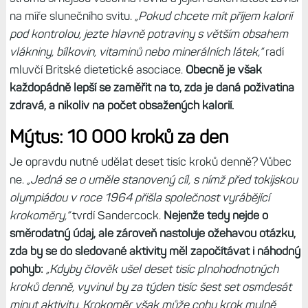
na míře slunečního svitu.
„Pokud chcete mít příjem kalorií
pod kontrolou, jezte hlavně potraviny s větším obsahem
vlákniny, bílkovin, vitaminů nebo minerálních látek,“
radí
mluvčí Britské dietetické asociace.
Obecně je však
každopádně lepší se zaměřit na to, zda je daná poživatina
zdravá, a nikoliv na počet obsažených kalorií.
Mýtus: 10 000 kroků za den
Je opravdu nutné udělat deset tisíc kroků denně? Vůbec
ne.
„Jedná se o uměle stanovený cíl, s nímž před tokijskou
olympiádou v roce 1964 přišla společnost vyrábějící
krokoměry,“
tvrdí Sandercock.
Nejenže tedy nejde o
směrodatný údaj, ale zároveň nastoluje ožehavou otázku,
zda by se do sledované aktivity měl započítávat i náhodný
pohyb:
„Kdyby člověk ušel deset tisíc plnohodnotných
kroků denně, vyvinul by za týden tisíc šest set osmdesát
minut aktivity. Krokoměr však může coby krok mylně