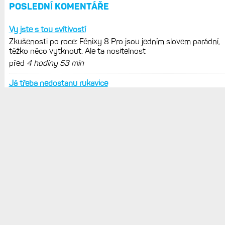
Model Fénix 9 ve třech variantách.
Základ, Pro a inReach. Přijde i menší
verze 43 mm a také solární MIP