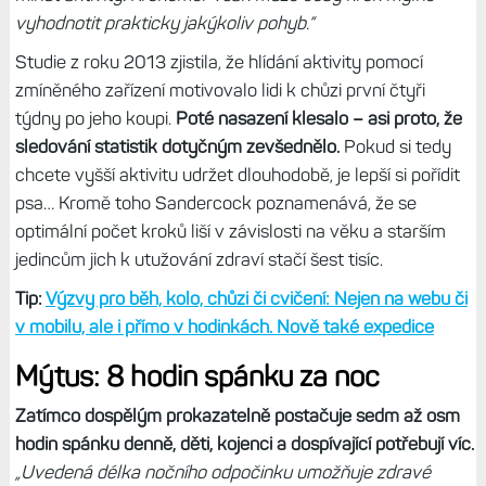
vyhodnotit prakticky jakýkoliv pohyb.“
Studie z roku 2013 zjistila, že hlídání aktivity pomocí
zmíněného zařízení motivovalo lidi k chůzi první čtyři
týdny po jeho koupi.
Poté nasazení klesalo – asi proto, že
sledování statistik dotyčným zevšednělo.
Pokud si tedy
chcete vyšší aktivitu udržet dlouhodobě, je lepší si pořídit
psa… Kromě toho Sandercock poznamenává, že se
optimální počet kroků liší v závislosti na věku a starším
jedincům jich k utužování zdraví stačí šest tisíc.
Tip:
Výzvy pro běh, kolo, chůzi či cvičení: Nejen na webu či
v mobilu, ale i přímo v hodinkách. Nově také expedice
Mýtus: 8 hodin spánku za noc
Zatímco dospělým prokazatelně postačuje sedm až osm
hodin spánku denně, děti, kojenci a dospívající potřebují víc.
„Uvedená délka nočního odpočinku umožňuje zdravé