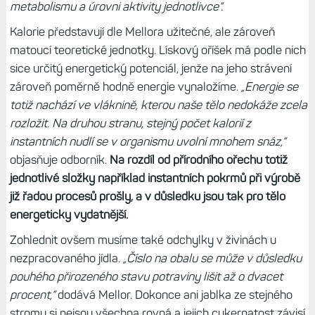
metabolismu a úrovni aktivity jednotlivce“.
Kalorie představují dle Mellora užitečné, ale zároveň
matoucí teoretické jednotky. Lískový oříšek má podle nich
sice určitý energetický potenciál, jenže na jeho strávení
zároveň poměrně hodně energie vynaložíme.
„Energie se
totiž nachází ve vláknině, kterou naše tělo nedokáže zcela
rozložit. Na druhou stranu, stejný počet kalorií z
instantních nudlí se v organismu uvolní mnohem snáz,“
objasňuje odborník.
Na rozdíl od přírodního ořechu totiž
jednotlivé složky například instantních pokrmů při výrobě
již řadou procesů prošly, a v důsledku jsou tak pro tělo
energeticky vydatnější.
Zohlednit ovšem musíme také odchylky v živinách u
nezpracovaného jídla.
„Číslo na obalu se může v důsledku
pouhého přirozeného stavu potraviny lišit až o dvacet
procent,“
dodává Mellor. Dokonce ani jablka ze stejného
stromu si nejsou všechna rovná a jejich cukernatost závisí