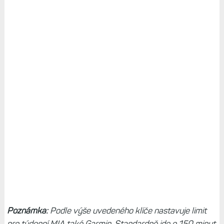
Poznámka:
Podle výše uvedeného klíče nastavuje limit
pro týdenní MIA také Garmin. Standardně jde o 150 minut.