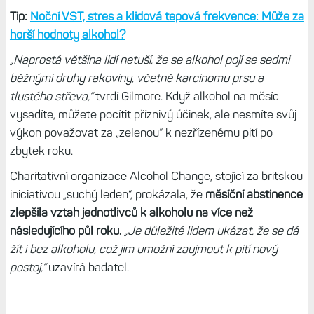
Tip:
Noční VST, stres a klidová tepová frekvence: Může za
horší hodnoty alkohol?
„Naprostá většina lidí netuší, že se alkohol pojí se sedmi
běžnými druhy rakoviny, včetně karcinomu prsu a
tlustého střeva,“
tvrdí Gilmore. Když alkohol na měsíc
vysadíte, můžete pocítit příznivý účinek, ale nesmíte svůj
výkon považovat za „zelenou“ k nezřízenému pití po
zbytek roku.
Charitativní organizace Alcohol Change, stojící za britskou
iniciativou „suchý leden“, prokázala, že
měsíční abstinence
zlepšila vztah jednotlivců k alkoholu na více než
následujícího půl roku.
„Je důležité lidem ukázat, že se dá
žít i bez alkoholu, což jim umožní zaujmout k pití nový
postoj,“
uzavírá badatel.