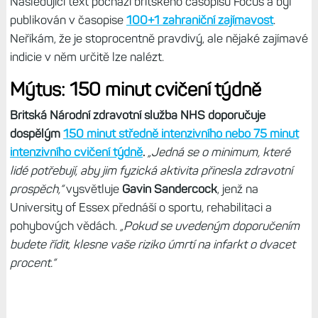
Následující text pochází britského časopisu Focus a byl
publikován v časopise
100+1 zahraniční zajímavost
.
Neříkám, že je stoprocentně pravdivý, ale nějaké zajímavé
indicie v něm určitě lze nalézt.
Mýtus: 150 minut cvičení týdně
Britská Národní zdravotní služba NHS doporučuje
dospělým
150 minut středně intenzivního nebo 75 minut
intenzivního cvičení týdně
.
„Jedná se o minimum, které
lidé potřebují, aby jim fyzická aktivita přinesla zdravotní
prospěch,“
vysvětluje
Gavin Sandercock
, jenž na
University of Essex přednáší o sportu, rehabilitaci a
pohybových vědách.
„Pokud se uvedeným doporučením
budete řídit, klesne vaše riziko úmrtí na infarkt o dvacet
procent.“