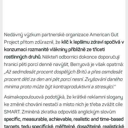
Nedávný výzkum partnerské organizace American Gut
Project přitom zdůraznil, že
klíč k lepšímu zdraví spočívá v
konzumaci rozmanité vlákniny přibližně ze třiceti
rostlinných druhů.
Někteří odborníci dokonce doporučují
hranici pěti porcí denně navýšit, Berryová je však opatrná:
„Až sedmdesát procent dospělých Britů a přes osmdesát
procent dětí za den ani pět porcí nesní.
Zvyšování daného
minima proto může být kontraproduktivní a stresující.“
Asimakopoulouová podotýká, že krátké reklamní slogany
ke změně chování nestačí a místo nich je třeba zvážit cíle
SMART. Zmíněná zkratka odpovídá anglickým slovům
specific, measurable, achievable, realistic and time-based
targets, tedy specifické, měřitelné, dosažitelné, realistické