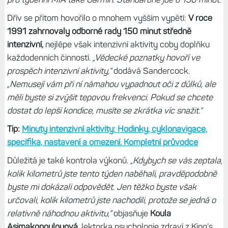
Dřív se přitom hovořilo o mnohem vyšším vypětí:
V roce
1991 zahrnovaly odborné rady 150 minut středně
intenzivní,
nejlépe však intenzivní aktivity coby doplňku
každodenních činností.
„Vědecké poznatky hovoří ve
prospěch intenzivní aktivity,“
dodává Sandercock.
„Nemusejí vám při ní námahou vypadnout oči z důlků, ale
měli byste si zvýšit tepovou frekvenci. Pokud se chcete
dostat do lepší kondice, musíte se zkrátka víc snažit.“
Tip:
Minuty intenzivní aktivity: Hodinky, cyklonavigace,
specifika, nastavení a omezení. Kompletní průvodce
Důležitá je také kontrola výkonů.
„Kdybych se vás zeptala,
kolik kilometrů jste tento týden naběhali, pravděpodobně
byste mi dokázali odpovědět. Jen těžko byste však
určovali, kolik kilometrů jste nachodili, protože se jedná o
relativně náhodnou aktivitu,“
objasňuje
Koula
Asimakopoulouová
, lektorka psychologie zdraví z King’s