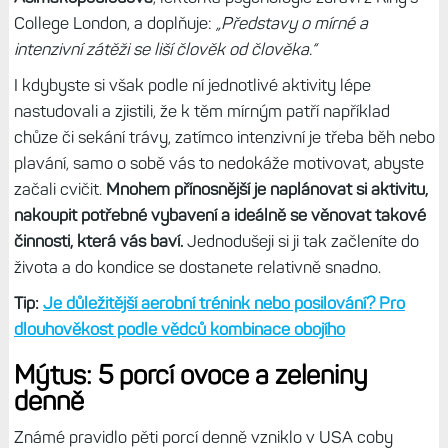
College London, a doplňuje:
„Představy o mírné a
intenzivní zátěži se liší člověk od člověka.“
I kdybyste si však podle ní jednotlivé aktivity lépe
nastudovali a zjistili, že k těm mírným patří například
chůze či sekání trávy, zatímco intenzivní je třeba běh nebo
plavání, samo o sobě vás to nedokáže motivovat, abyste
začali cvičit.
Mnohem přínosnější je naplánovat si aktivitu,
nakoupit potřebné vybavení a ideálně se věnovat takové
činnosti, která vás baví.
Jednodušeji si ji tak začleníte do
života a do kondice se dostanete relativně snadno.
Tip:
Je důležitější aerobní trénink nebo posilování? Pro
dlouhověkost podle vědců kombinace obojího
Mýtus: 5 porcí ovoce a zeleniny
denně
Známé pravidlo pěti porcí denně vzniklo v USA coby