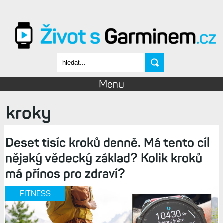
Přejít k hlavnímu obsahu
Vyhledávání
Menu
kroky
Deset tisíc kroků denně. Má tento cíl
nějaký vědecký základ? Kolik kroků
má přínos pro zdraví?
FITNESS