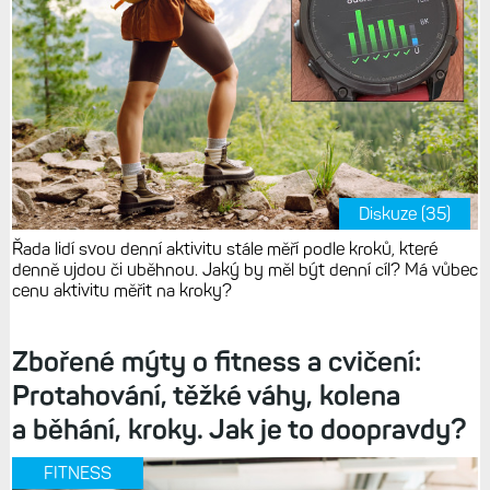
Diskuze (35)
Řada lidí svou denní aktivitu stále měří podle kroků, které
denně ujdou či uběhnou. Jaký by měl být denní cíl? Má vůbec
cenu aktivitu měřit na kroky?
Zbořené mýty o fitness a cvičení:
Protahování, těžké váhy, kolena
a běhání, kroky. Jak je to doopravdy?
FITNESS