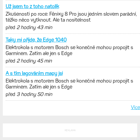
Garmin poprvé překonal hranici
300 dolarů. Cena akcií za devět
měsíců výrazně vzrostla
Elektrokola s motorem Bosch se
konečně mohou propojit s Garminem.
Zatím ale jen s Edge