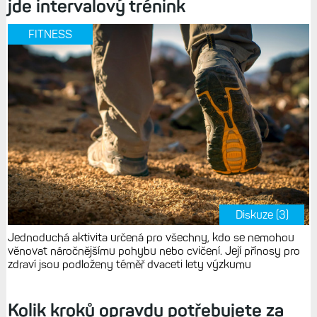
jde intervalový trénink
FITNESS
Diskuze (3)
Jednoduchá aktivita určená pro všechny, kdo se nemohou
věnovat náročnějšímu pohybu nebo cvičení. Její přínosy pro
zdraví jsou podloženy téměř dvaceti lety výzkumu
Kolik kroků opravdu potřebujete za