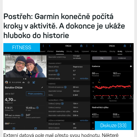
Postřeh: Garmin konečně počítá
kroky v aktivitě. A dokonce je ukáže
hluboko do historie
FITNESS
Diskuze (33)
Externí datová pole mají přesto svou hodnotu. Některé