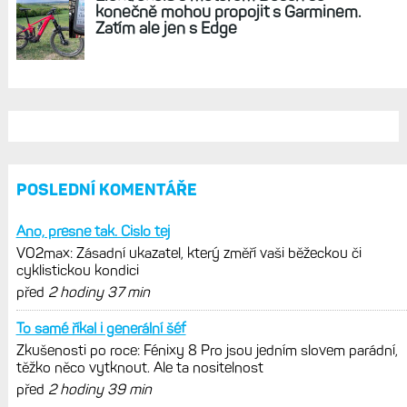
REKLAMA
AKTUÁLNĚ NA BLOGU
Live Activity konečně i pro outdoorové
sporty. Mobil už umí zrcadlit data
cyklistiky, běhu i chůze
Zkušenosti po roce: Fénixy 8 Pro jsou
jedním slovem parádní, těžko něco
vytknout. Ale ta nositelnost
Zaměření zátěže: Hodnotí, zda je váš
trénink produktivní a jestli se nachází
v optimálních oblastech