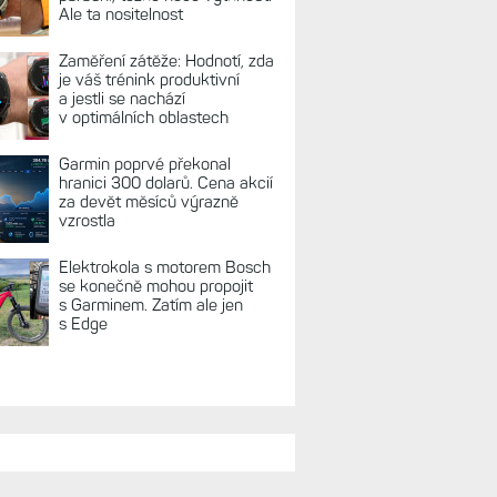
REKLAMA
TUÁLNĚ NA BLOGU
Live Activity konečně i pro
outdoorové sporty. Mobil už
umí zrcadlit data cyklistiky,
běhu i chůze
Zkušenosti po roce: Fénixy
8 Pro jsou jedním slovem