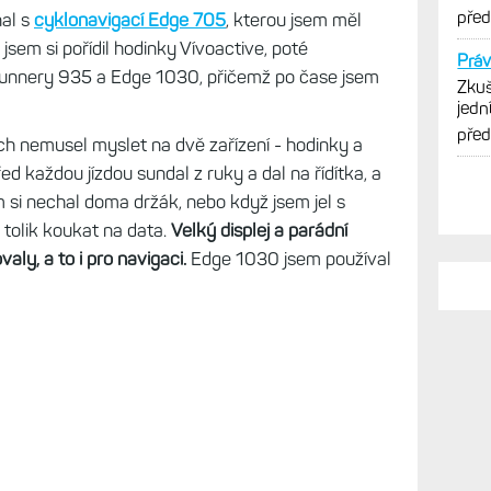
nal s
cyklonavigací Edge 705
, kterou jsem měl
jsem si pořídil hodinky Vívoactive, poté
runnery 935 a Edge 1030, přičemž po čase jsem
PO
bych nemusel myslet na dvě zařízení - hodinky a
řed každou jízdou sundal z ruky a dal na řídítka, a
Na u
m si nechal doma držák, nebo když jsem jel s
Live
 tolik koukat na data.
Velký displej a parádní
spor
ly, a to i pro navigaci.
Edge 1030 jsem používal