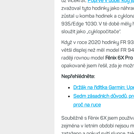
myslet.
Často vyrážím na kolo bě
zůstane doma. V takovém případě 
nemám po ruce držák, pak musí zů
v létě nikoliv.
Dlouhá doba nerozhodn
O tom, zda je na kolo vhodnější c