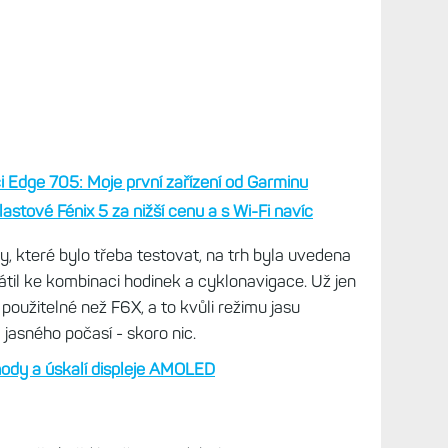
cykl
pře
Mně 
Live
spor
cykl
pře
Coro
Live
spor
cykl
pře
Mně 
Zamě
trén
opti
pře
Práv
 Edge 705: Moje první zařízení od Garminu
Zkuš
jedn
stové Fénix 5 za nižší cenu a s Wi-Fi navíc
vytk
pře