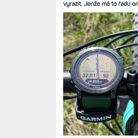
nebo je lepší si
Edge? Jedno, n
3.2.2024
Představa, že budu mít jen 
aktivity, a tedy i jízdu na ko
leží cyklonavigace Edge a z
vyrazit. Jenže má to řadu o