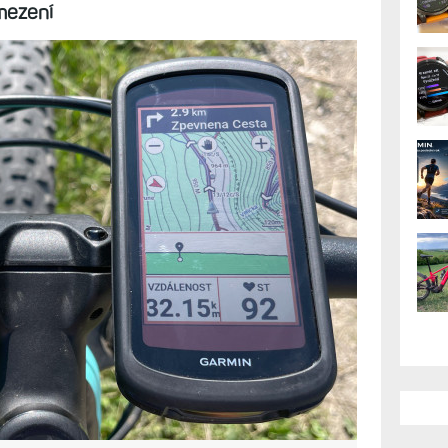
 pořídit cyklonavigaci
ebo dvě zařízení?
jedno zařízení pro všechny sportovní
le, je velmi lákavá. Neřešit, kde mi zrovna
da má dost šťávy, zapnout hodinky a
mezení
AK