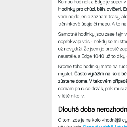
Pak ale přišly Epixy a další hodin
se navigace Edge 1040 a já se vr
proto, že Epixy jsou na kole méně 
„bludička“, při kterém nevidíte - z
Tip:
S hodinkami Epix na kole: Vý
Jedno, nebo dvě?
Kombo hodinek a Edge je super v t
Hodinky pro chůzi, běh, cvičení, E
vám nejde jen o záznam trasy, ale
tréninkové údaje či mapu. A to na 
Samotné hodinky jsou zase fajn v 
nepřekvapí vás - někdy se mi sta
už nevydrží. Že jsem je prostě za
neustále, s Edge 1040 už to díky 
Kromě toho hodinky máte na ruce