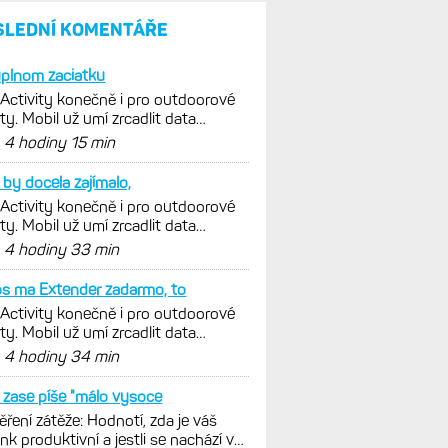
parádní, těžko něco vytknout.
Ale ta nositelnost
Zaměření zátěže: Hodnotí, zda
je váš trénink produktivní
a jestli se nachází
v optimálních oblastech
Garmin poprvé překonal
hranici 300 dolarů. Cena akcií
za devět měsíců výrazně
vzrostla
Elektrokola s motorem Bosch
se konečně mohou propojit
s Garminem. Zatím ale jen
s Edge