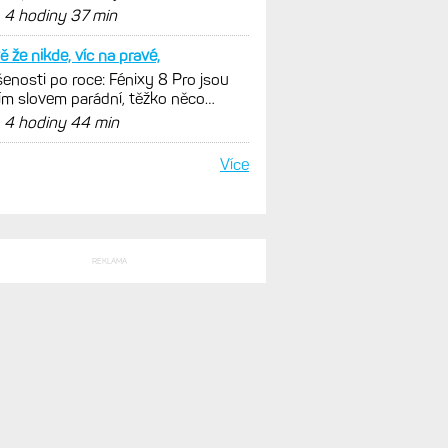
SLEDNÍ KOMENTÁŘE
plnom zaciatku
 Activity konečně i pro outdoorové
ty. Mobil už umí zrcadlit data