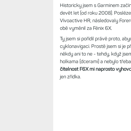
Historicky jsem s Garminem začí
devět let (od roku 2008). Posléze 
Vívoactive HR, následovaly Fore
obě vyměnil za Fénix 6X.
Ty jsem si pořídil právě proto, a
cyklonavigaci. Prostě jsem si je p
někdy ani to ne - tehdy, když jse
holkama (dcerami) a nebylo třeba
čitelnost F6X mi naprosto vyhovova