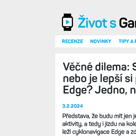
Přejít k hlavnímu obsahu
RECENZE
NOVINKY
TIPY A
Věčné dilema: S