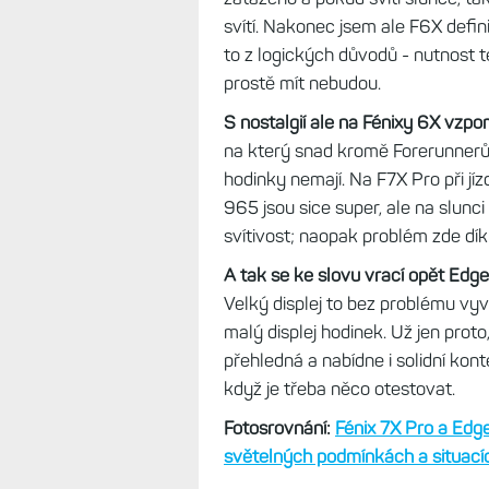
už vícekrát.
Poprvé v době, kdy j
zvažoval tyto hodinky jako náhr
zůstal u komba hodinek a cyklona
935/Edge 1030. V té době měly hod
sloužit jako „cyklopočítače“.
Když v roce 2020 hodinky FR 935
větší displej než měl model FR 94
raději rovnou model
Fénix 6X Pro
opakovaně jsem řešil, zda je možn
Nepřehlédněte:
Držák na řidítka Garmin: Up
Sedm zásadních důvodů, proč 
proč na ruce
Souběžně s Fénix 6X jsem používal
zejména v letním období nejsou m