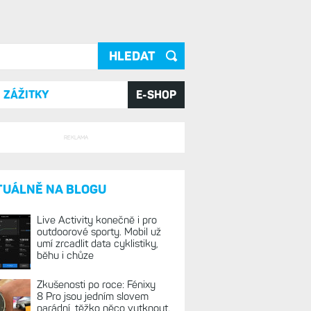
ání
ZÁŽITKY
E-SHOP