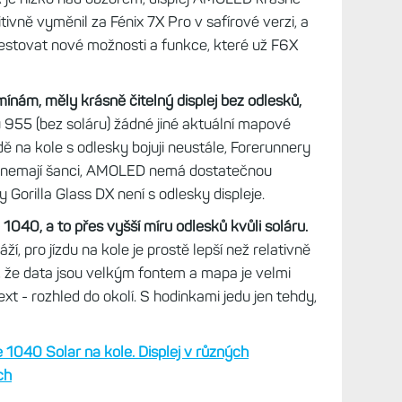
sem testoval Fénix 5X
(2017) - tehdy jsem
adu za Vívoactive HR a Edge 705. Nakonec jsem
vigace, a to i poté, co jsem upgradoval na FR
inky ještě příliš malé displeje, aby mohly
 odešly, zvažoval jsem jako náhradu Fénix 6 pro
5. Ale nakonec i ten se mi zdál malý a koupil jsem
 Solar
, které měly tehdy jako jediné 1,4" displej. A
é, aby hodinky nahradily cyklonavigaci.
evněte svoje sportovní hodinky na kolo
mít při jízdě hodinky na řídítkách kola. A jeden,
 původní Epixy, které ale pro jízdu na kole
oc vhodné. Naopak v zimě, kdy je často