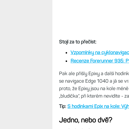
jen zřídka.
Stojí za to přečíst:
Vzpomínky na cyklonavigaci
Recenze Forerunner 935: Pla