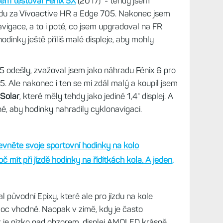
hem dne z kanceláře a stává se mi, že Edge
přijdou na řadu hodinky.
Zrada ale je, když
stat na ruce. A to je problém především v zimě,
osti
yklonavigace nebo zda postačí hodinky, jsem psal