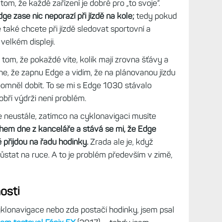
ky, které bylo třeba testovat, na trh byla uvedena
átil ke kombinaci hodinek a cyklonavigace. Už jen
použitelné než F6X, a to kvůli režimu jasu
a jasného počasí - skoro nic.
hody a úskalí displeje AMOLED
om, že každé zařízení je dobré pro „to svoje“.
dge zase nic neporazí při jízdě na kole;
tedy pokud
 také chcete při jízdě sledovat sportovní a
velkém displeji.
tom, že pokaždé víte, kolik mají zrovna šťávy a
ne, že zapnu Edge a vidím, že na plánovanou jízdu
pomněl dobít. To se mi s Edge 1030 stávalo
obří výdrži není problém.
 neustále, zatímco na cyklonavigaci musíte