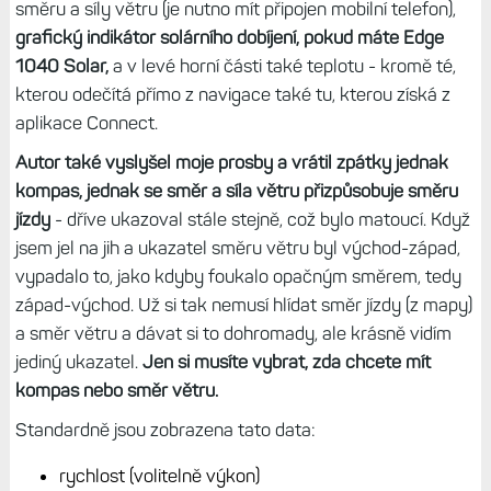
směru a síly větru (je nutno mít připojen mobilní telefon),
grafický indikátor solárního dobíjení, pokud máte Edge
1040 Solar,
a v levé horní části také teplotu - kromě té,
kterou odečítá přímo z navigace také tu, kterou získá z
aplikace Connect.
Autor také vyslyšel moje prosby a vrátil zpátky jednak
kompas, jednak se směr a síla větru přizpůsobuje směru
jízdy
- dříve ukazoval stále stejně, což bylo matoucí. Když
jsem jel na jih a ukazatel směru větru byl východ-západ,
vypadalo to, jako kdyby foukalo opačným směrem, tedy
západ-východ. Už si tak nemusí hlídat směr jízdy (z mapy)
a směr větru a dávat si to dohromady, ale krásně vidím
jediný ukazatel.
Jen si musíte vybrat, zda chcete mít
kompas nebo směr větru.
Standardně jsou zobrazena tato data:
rychlost (volitelně výkon)