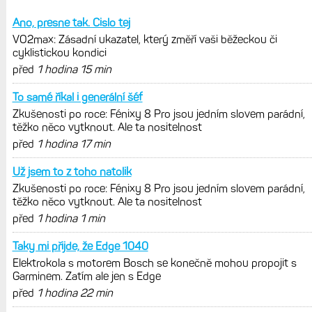
Ano, presne tak. Cislo tej
VO2max: Zásadní ukazatel, který změří vaši běžeckou či
cyklistickou kondici
před
1 hodina 15 min
To samé říkal i generální šéf
Zkušenosti po roce: Fénixy 8 Pro jsou jedním slovem parádní,
těžko něco vytknout. Ale ta nositelnost
před
1 hodina 17 min
Už jsem to z toho natolik
Zkušenosti po roce: Fénixy 8 Pro jsou jedním slovem parádní,
těžko něco vytknout. Ale ta nositelnost
před
1 hodina 1 min
Taky mi přijde, že Edge 1040
Elektrokola s motorem Bosch se konečně mohou propojit s
Garminem. Zatím ale jen s Edge
před
1 hodina 22 min