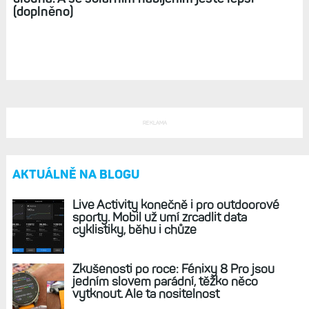
(doplněno)
REKLAMA
AKTUÁLNĚ NA BLOGU
Live Activity konečně i pro outdoorové
sporty. Mobil už umí zrcadlit data
cyklistiky, běhu i chůze
Zkušenosti po roce: Fénixy 8 Pro jsou
jedním slovem parádní, těžko něco
vytknout. Ale ta nositelnost