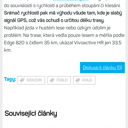
do souvislosti s rychlostí a průběhem stoupání či klesání.
Snímač rychlosti pak má výhodu všude tam, kde je slabý
signál GPS, což vás ochudí o určitou délku trasy.
Například jízda v hustém lese nebo úzkým údolím je
problém. Na trase, která vedla pouze lesem a měřila podle
Edge 820 s čidlem 35 km, ukázal Vivoactive HR jen 33,5
km.
Diskuse k článku (0)
Tagy:
SENZOR
ČIDLO
KOLO
Související články