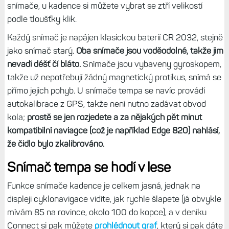
snímače, u kadence si můžete vybrat se ztří velikostí
podle tloušťky klik.
Každý snímač je napájen klasickou baterií CR 2032, stejně
jako snímač starý.
Oba snímače jsou voděodolné, takže jim
nevadí déšť čí bláto.
Snímače jsou vybaveny gyroskopem,
takže už nepotřebují žádný magnetický protikus, snímá se
přímo jejich pohyb. U snímače tempa se navíc provádí
autokalibrace z GPS, takže není nutno zadávat obvod
kola;
prostě se jen rozjedete a za nějakých pět minut
kompatibilní naviagce (což je například Edge 820) nahlásí,
že čidlo bylo zkalibrováno.
Snímač tempa se hodí v lese
Funkce snímače kadence je celkem jasná, jednak na
displeji cyklonavigace vidíte, jak rychle šlapete (já obvykle
mívám 85 na rovince, okolo 100 do kopce), a v deníku
Connect si pak můžete
prohlédnout graf
, který si pak dáte