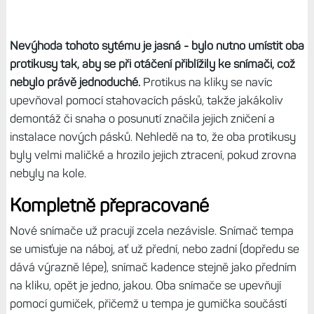
Nevýhoda tohoto sytému je jasná - bylo nutno umístit oba
protikusy tak, aby se při otáčení přiblížily ke snímači, což
nebylo právě jednoduché.
Protikus na kliky se navíc
upevňoval pomocí stahovacích pásků, takže jakákoliv
demontáž či snaha o posunutí značila jejich zničení a
instalace nových pásků. Nehledě na to, že oba protikusy
byly velmi maličké a hrozilo jejich ztracení, pokud zrovna
nebyly na kole.
Kompletně přepracované
Nové snímače už pracují zcela nezávisle. Snímač tempa
se umisťuje na náboj, ať už přední, nebo zadní (dopředu se
dává výrazně lépe), snímač kadence stejně jako předním
na kliku, opět je jedno, jakou. Oba snímače se upevňují
pomocí gumiček, přičemž u tempa je gumička součástí