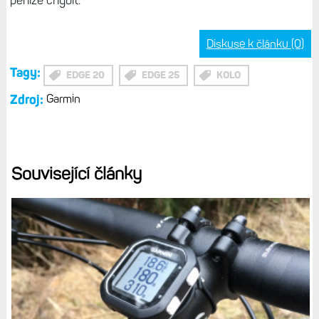
peníze chybit.
Diskuse k článku (0)
Tagy:
EDGE 20
EDGE 25
KOLO
Zdroj:
Garmin