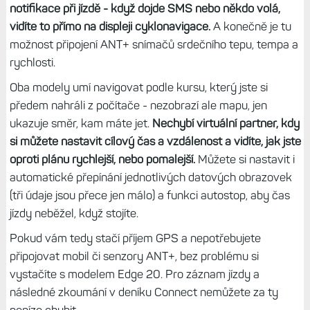
notifikace při jízdě - když dojde SMS nebo někdo volá,
vidíte to přímo na displeji cyklonavigace.
A konečně je tu
možnost připojení ANT+ snímačů srdečního tepu, tempa a
rychlosti.
Oba modely umí navigovat podle kursu, který jste si
předem nahráli z počítače - nezobrazí ale mapu, jen
ukazuje směr, kam máte jet.
Nechybí virtuální partner, kdy
si můžete nastavit cílový čas a vzdálenost a vidíte, jak jste
oproti plánu rychlejší, nebo pomalejší.
Můžete si nastavit i
automatické přepínání jednotlivých datových obrazovek
(tři údaje jsou přece jen málo) a funkci autostop, aby čas
jízdy neběžel, když stojíte.
Pokud vám tedy stačí příjem GPS a nepotřebujete
připojovat mobil či senzory ANT+, bez problému si
vystačíte s modelem Edge 20. Pro záznam jízdy a
následné zkoumání v deníku Connect nemůžete za ty