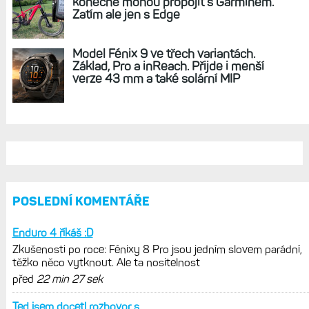
REKLAMA
AKTUÁLNĚ NA BLOGU
Zkušenosti po roce: Fénixy 8 Pro jsou
jedním slovem parádní, těžko něco
vytknout. Ale ta nositelnost
Zaměření zátěže: Hodnotí, zda je váš
trénink produktivní a jestli se nachází
v optimálních oblastech
Garmin poprvé překonal hranici