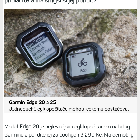
připlácíte a má smysl si jej pořídit?
Garmin Edge 20 a 25
Jednoduché cyklopočítače mohou leckomu dostačovat
Model
Edge 20
je nejlevnějším cyklopočítačem nabídky
Garminu a pořídíte jej za pouhých 3 290 Kč. Má černobílý