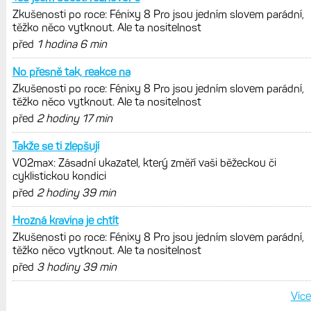
300 dolarů. Cena akcií za devět
měsíců výrazně vzrostla
Elektrokola s motorem Bosch se
konečně mohou propojit s Garminem.
Zatím ale jen s Edge
Model Fénix 9 ve třech variantách.
Základ, Pro a inReach. Přijde i menší
verze 43 mm a také solární MIP