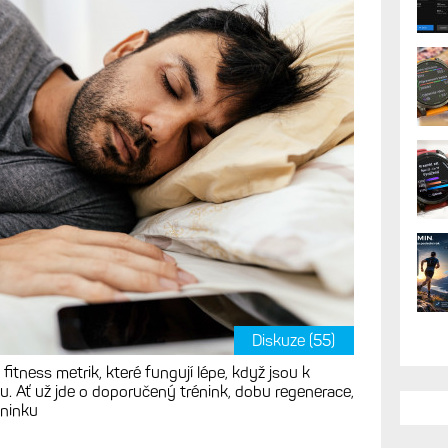
 je dobré mít hodinky
i. Jaký vliv má spánek
ortovní metriky
AK