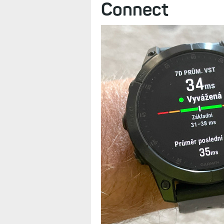
V posledním updatu se v mnoha hodi
Tedy pokud máte aktivní měření okys
nastat potíže?
Google potvrdil
z Garmin Conne
Connect