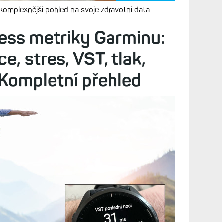
Diskuze (33)
omplexnější pohled na svoje zdravotní data
ness metriky Garminu:
e, stres, VST, tlak,
 Kompletní přehled