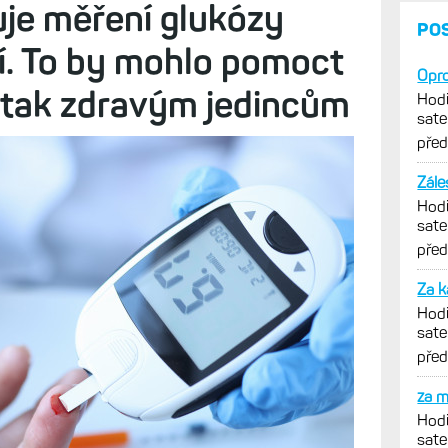
Diskuze (55)
fitness metrik, které fungují lépe, když jsou k
u. Ať už jde o doporučený trénink, dobu regenerace,
éninku
uje měření glukózy
tí. To by mohlo pomoct
, tak zdravým jedincům