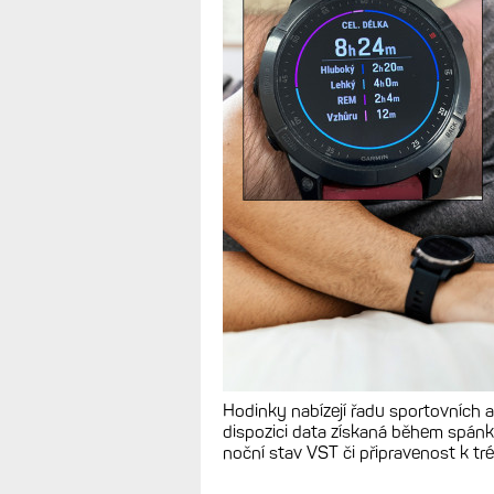
10 důvodů, proč
na ruce i v noc
na fitness a sp