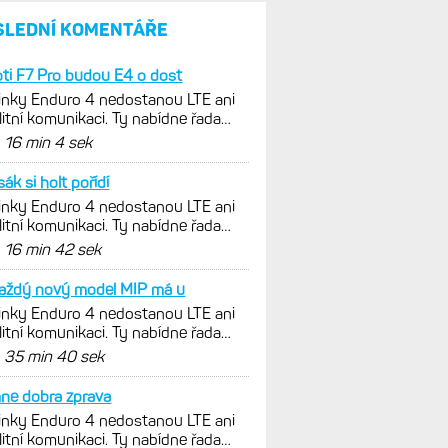
umí zrcadlit data cyklistiky,
běhu i chůze
Zkušenosti po roce: Fénixy
8 Pro jsou jedním slovem
parádní, těžko něco vytknout.
Ale ta nositelnost
Zaměření zátěže: Hodnotí, zda
je váš trénink produktivní
a jestli se nachází
v optimálních oblastech
Garmin poprvé překonal
hranici 300 dolarů. Cena akcií
za devět měsíců výrazně
vzrostla