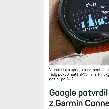
sledování spán
PulseOX na noc.