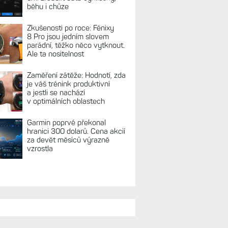
REKLAMA
TUÁLNĚ NA BLOGU
Hodinky Enduro
4 nedostanou LTE ani satelitní
komunikaci. Ty nabídne řada
Fénix 9 v edici inReach
Live Activity konečně i pro
outdoorové sporty. Mobil už