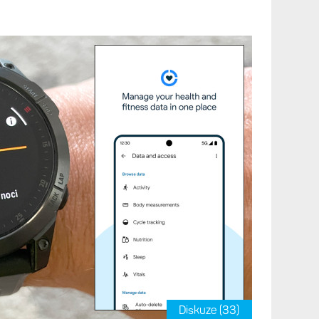
Diskuze (43)
nkách objevila další stránka v doplňku spánku.
ličení krve. Které hodinky ji podporují a kde mohou
 plán integrace dat
ctu do aplikace Health