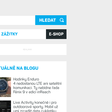
ání
ZÁŽITKY
E-SHOP