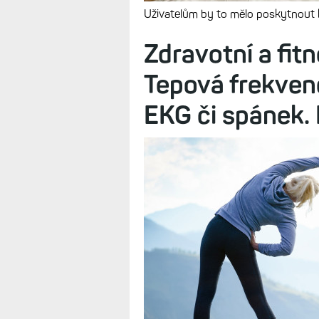
Uživatelům by to mělo poskytnout k
Zdravotní a fit
Tepová frekvenc
EKG či spánek.