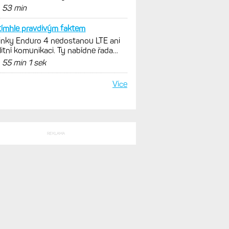
SLEDNÍ KOMENTÁŘE
ti F7 Pro budou E4 o dost
nky Enduro 4 nedostanou LTE ani
litní komunikaci. Ty nabídne řada