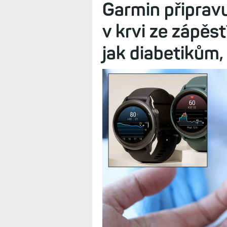
Hodinky nabízejí řadu sportovních a 
dispozici data získaná během spánk
noční stav VST či připravenost k tr
Garmin připrav
v krvi ze zápěs
jak diabetikům