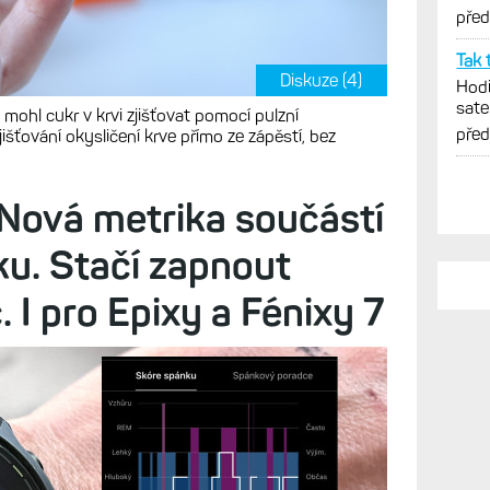
Diskuze (4)
 mohl cukr v krvi zjišťovat pomocí pulzní
šťování okysličení krve přímo ze zápěstí, bez
PO
Opro
 Nová metrika součástí
Hodi
sate