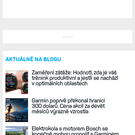
Noční VST, stres a klidová tepová frekvence:
Může za horší hodnoty alkohol?