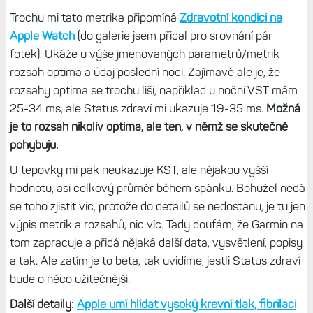
Index Sleep Band
Lily 2 Active
První týden mi to metrika neukazovala žádná data, jen
hlášku, že mám hodinky nosit několik týdnů.
Ovšem po
šesti nebo sedmi dnech mi najedou nějaká data naskočila.
Jen u PulseOX nemám nic, přestože jsem celou dobu spal
s hodinkamu Venu 4 a měl zapnutou SPO během noci,
abych měl metriku Variace dechu.
Trochu mi tato metrika připomíná
Zdravotní kondici na
Apple Watch
(do galerie jsem přidal pro srovnání pár
fotek). Ukáže u výše jmenovaných parametrů/metrik
rozsah optima a údaj poslední noci. Zajímavé ale je, že
rozsahy optima se trochu liší, například u noční VST mám
25-34 ms, ale Status zdraví mi ukazuje 19-35 ms.
Možná
je to rozsah nikoliv optima, ale ten, v němž se skutečně