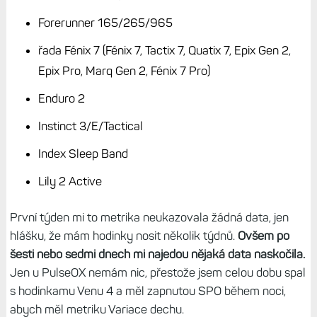
Po uvedení v hodinkách Venu 4 se tato funkce dostala
také do betaverzí všech novějších modelů jako Forerunner
570 a 970, Venu X1, Vívoactive 6 či Fénix 8 (a
spřátelených hodinek jako Enduro 3, Fénix E apod.).
Další
hodinky se budou muset spokojit s tím, že data uvidí jen v
Connectu:
Venu 3
Vivoactive 5
Forerunner 255/955
Forerunner 165/265/965
řada Fénix 7 (Fénix 7, Tactix 7, Quatix 7, Epix Gen 2,
Epix Pro, Marq Gen 2, Fénix 7 Pro)
Enduro 2
Instinct 3/E/Tactical