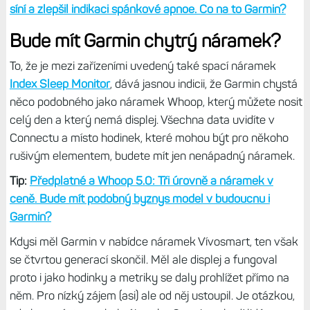
pohybuju.
U tepovky mi pak neukazuje KST, ale nějakou vyšší
hodnotu, asi celkový průměr během spánku. Bohužel nedá
se toho zjistit víc, protože do detailů se nedostanu, je tu jen
výpis metrik a rozsahů, nic víc. Tady doufám, že Garmin na
tom zapracuje a přidá nějaká další data, vysvětlení, popisy
a tak. Ale zatím je to beta, tak uvidíme, jestli Status zdraví
bude o něco užitečnější.
Další detaily:
Apple umí hlídat vysoký krevní tlak, fibrilaci
síní a zlepšil indikaci spánkové apnoe. Co na to Garmin?
Bude mít Garmin chytrý náramek?
To, že je mezi zařízeními uvedený také spací náramek
Index Sleep Monitor
, dává jasnou indicii, že Garmin chystá
něco podobného jako náramek Whoop, který můžete nosit
celý den a který nemá displej. Všechna data uvidíte v