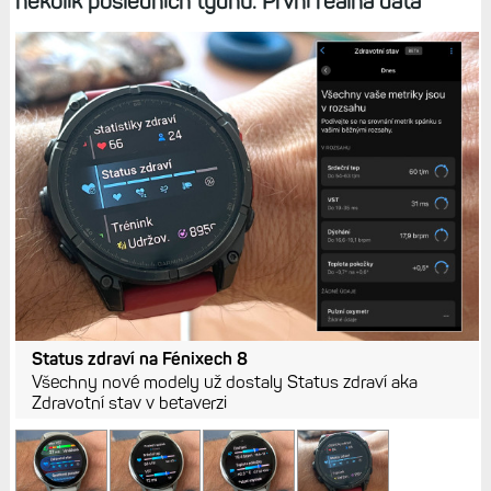
několik posledních týdnů. První reálná data
Status zdraví na Fénixech 8
Všechny nové modely už dostaly Status zdraví aka
Zdravotní stav v betaverzi