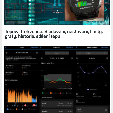
Snímek zdravotního stavu: Kompletní přehled
vašeho zdraví (tepovka, stres, okysličení krve či
VST)