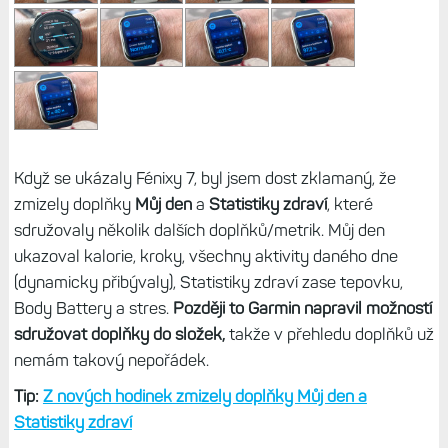
Když se ukázaly Fénixy 7, byl jsem dost zklamaný, že
zmizely doplňky
Můj den
a
Statistiky zdraví
, které
sdružovaly několik dalších doplňků/metrik. Můj den
ukazoval kalorie, kroky, všechny aktivity daného dne
(dynamicky přibývaly), Statistiky zdraví zase tepovku,
Body Battery a stres.
Později to Garmin napravil možností
sdružovat doplňky do složek,
takže v přehledu doplňků už
nemám takový nepořádek.
Tip:
Z nových hodinek zmizely doplňky Můj den a
Statistiky zdraví