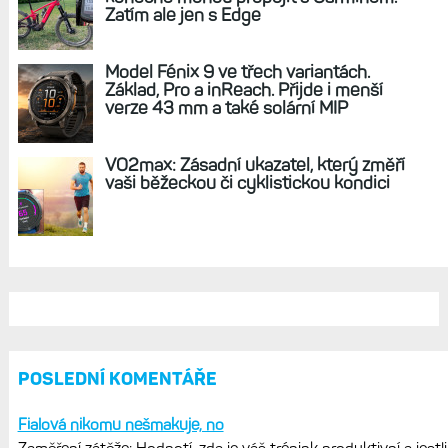
Pružnost těla se s rostoucím věkem snižuje.
Udělejte si test, jak moc jste ještě ohební