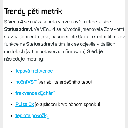
Trendy pěti metrik
S
Venu 4
se ukázala beta verze nové funkce, a sice
Status zdraví.
Ve VEnu 4 se původně jmenovala Zdravotní
stav, v Connectu také, nakonec ale Garmin sjednotil název
funkce na
Status zdraví
s tím, jak se objevila v dalších
modelech (zatím betaverzích firmwaru).
Sleduje
následující metriky:
tepová frekvence
noční VST
(variabilita srdečního tepu)
frekvence dýchání
Pulse Ox
(okysličení krve během spánku)
teplota pokožky