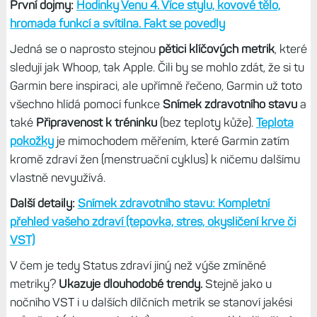
První dojmy:
Hodinky Venu 4. Více stylu, kovové tělo,
hromada funkcí a svítilna. Fakt se povedly
Jedná se o naprosto stejnou
pětici klíčových metrik
, které
sledují jak Whoop, tak Apple. Čili by se mohlo zdát, že si tu
Garmin bere inspiraci, ale upřímně řečeno, Garmin už toto
všechno hlídá pomocí funkce
Snímek zdravotního stavu
a
také
Připravenost k tréninku
(bez teploty kůže).
Teplota
pokožky
je mimochodem měřením, které Garmin zatím
kromě zdraví žen (menstruační cyklus) k ničemu dalšímu
vlastně nevyužívá.
Další detaily:
Snímek zdravotního stavu: Kompletní
přehled vašeho zdraví (tepovka, stres, okysličení krve či
VST)
V čem je tedy Status zdraví jiný než výše zmíněné
metriky?
Ukazuje dlouhodobé trendy.
Stejně jako u
nočního VST i u dalších dílčních metrik se stanoví jakési