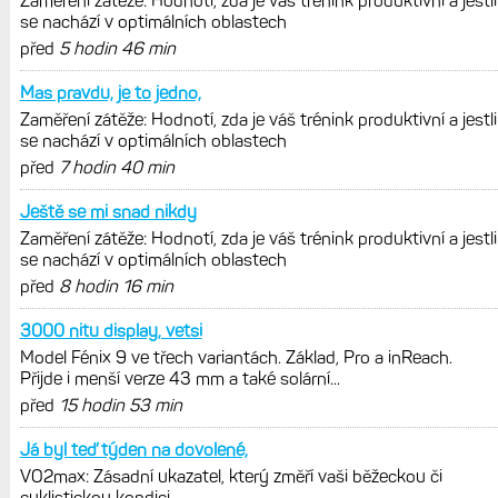
REKLAMA
AKTUÁLNĚ NA BLOGU
Zaměření zátěže: Hodnotí, zda je váš
trénink produktivní a jestli se nachází
v optimálních oblastech
Garmin poprvé překonal hranici
300 dolarů. Cena akcií za devět
měsíců výrazně vzrostla
Elektrokola s motorem Bosch se
konečně mohou propojit s Garminem.
Zatím ale jen s Edge
Model Fénix 9 ve třech variantách.