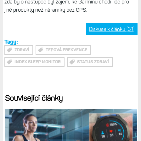
Connectu a místo hodinek, které mohou být pro někoho
rušivým elementem, budete mít jen nenápadný náramek.
Tip:
Předplatné a Whoop 5.0: Tři úrovně a náramek v
ceně. Bude mít podobný byznys model v budoucnu i
Garmin?
Kdysi měl Garmin v nabídce náramek Vívosmart, ten však
se čtvrtou generací skončil. Měl ale displej a fungoval
proto i jako hodinky a metriky se daly prohlížet přímo na
něm. Pro nízký zájem (asi) ale od něj ustoupil. Je otázkou,
zda by o nástupce byl zájem, ke Garminu chodí lidé pro
jiné produkty než náramky bez GPS.
Diskuse k článku (31)
Tagy:
ZDRAVÍ
TEPOVÁ FREKVENCE