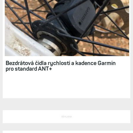
Jak dlouho vydrží cyklonavigace Edge 820 na
jedno nabití?