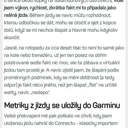
jízdu.
Takže když začátkem týdne celý den pršelo, Zwift jsem
stáhul do iPadu, vytvořil profil, připojil k rotopedu (výkon,
rychlost, kadence) a hele, ono to fakt fungovalo. A nutno
říct, že mě jízda fakt bavila - oproti standardnímu šlapání
bez interakce je to velký rozdíl.
Kolem mě jezdili další cyklisté, se kterými jsem se mohl
honit v kopcích, mohl jsem sledovat krajinu (konkrétně šlo
o silnice okolo sopky na Šalamounových ostrovech),
viděl
jsem výkon, rychlost, zkrátka fakt mi to připadalo jako
reálná jízda.
Během jízdy se navíc můžu rozhodnout,
kterou odbočkou se dát, mohu se otočit a sjet z kopce
dolů, když se mi nechce šlapat a hlavně mohu kdykoliv
skončit.
Jasně, na rotopedu za cca deset tisíc to není to samé jako
na kole nebo trenažéru, už jen ten posez na obřím