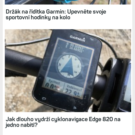
Diskuse k článku (24)
Tagy:
KOLO
VO2MAX
FITNESS