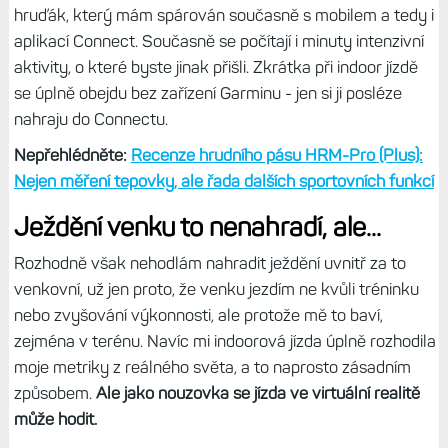
Během svých běžných jízd mám průměrný výkon okolo
130 W, 20minutovou maximálku jsem měl někde okolo
180 W, když jsem dupal do kopce. Teď najednou průměrný
výkon 249 W a max. průměrný 20minutový 271 W.
Garmin také v uložené jízdě spočítá zátěž a určí
tréninkový efekt, čili
jízda se opravdu chová, jako bych ji
absolvoval s hodinkami nebo Edge.
Chybí ale pokročilé
metriky jako
Intensity Factor
nebo
Training Stress Score
.
Čtěte dále:
Cyklistický výkon a odvozené metriky:
VO2max, FTP, faktor intenzity, normalizovaný výkon atd.
Protože mám s rotopedem spárován i svůj
hrudní pás