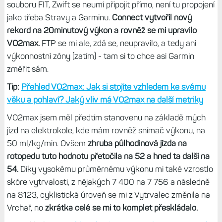
polstrované sedle fakt nic moc, ale ta zábava s virtuální
jízdou tam prostě je. A navíc zjistil jsem, že šlapání podle
proměnných podmínek, kdy se mění obtížnost (a tedy
odpor) je fakt něco jiného, než jen šlapat „flat“ na určité
watty, navíc „naslepo“.
Metriky z jízdy se uložily do Garminu
Velké překvapení mě pak potkalo ve chvíli, kdy jsem
uloženou jízdu nahrál do Connectu - klasicky importem
souboru FIT, Zwift se neumí připojit přímo, není tu propojení
jako třeba Stravy a Garminu.
Connect vytvořil nový
rekord na 20minutový výkon a rovněž se mi upravilo
VO2max.
FTP se mi ale, zdá se, neupravilo, a tedy ani
výkonnostní zóny (zatím) - tam si to chce asi Garmin
změřit sám.
Tip:
Přehled VO2max: Jak si stojíte vzhledem ke svému