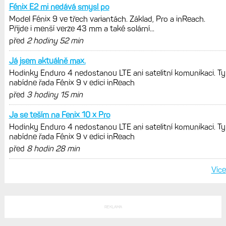
REKLAMA
AKTUÁLNĚ NA BLOGU
Hodinky Enduro 4 nedostanou LTE ani
satelitní komunikaci. Ty nabídne řada
Fénix 9 v edici inReach
Live Activity konečně i pro outdoorové
sporty. Mobil už umí zrcadlit data
cyklistiky, běhu i chůze
Zkušenosti po roce: Fénixy 8 Pro jsou
jedním slovem parádní, těžko něco
vytknout. Ale ta nositelnost