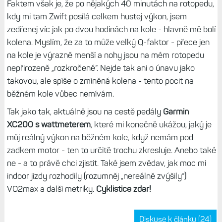
HRM-Pro
, nemusím mít při jízdě hodinky na sobě -
tepovka se do mého denního přehledu uloží právě skrze
hruďák, který mám spárován současně s mobilem a tedy i
aplikací Connect. Současně se počítají i minuty intenzivní
aktivity, o které byste jinak přišli. Zkrátka při indoor jízdě
se úplně obejdu bez zařízení Garminu - jen si ji posléze
nahraju do Connectu.
Nepřehlédněte:
Recenze hrudního pásu HRM-Pro (Plus):
Nejen měření tepovky, ale řada dalších sportovních funkcí
Ježdění venku to nenahradí, ale...
Rozhodně však nehodlám nahradit ježdění uvnitř za to
venkovní, už jen proto, že venku jezdím ne kvůli tréninku
nebo zvyšování výkonnosti, ale protože mě to baví,
zejména v terénu. Navíc mi indoorová jízda úplně rozhodila
moje metriky z reálného světa, a to naprosto zásadním
způsobem.
Ale jako nouzovka se jízda ve virtuální realitě