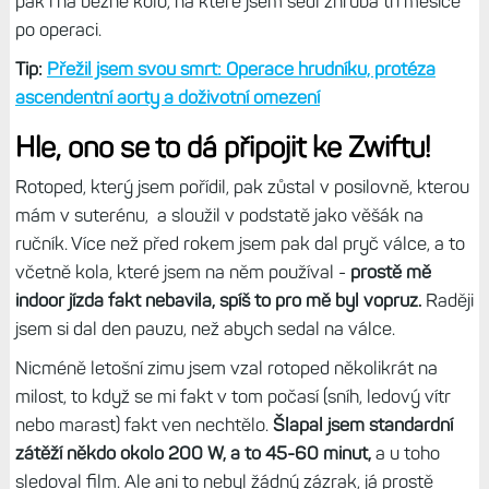
pak i na běžné kolo, na které jsem sedl zhruba tři měsíce
po operaci.
Tip:
Přežil jsem svou smrt: Operace hrudníku, protéza
ascendentní aorty a doživotní omezení
Hle, ono se to dá připojit ke Zwiftu!
Rotoped, který jsem pořídil, pak zůstal v posilovně, kterou
mám v suterénu, a sloužil v podstatě jako věšák na
ručník. Více než před rokem jsem pak dal pryč válce, a to
včetně kola, které jsem na něm používal -
prostě mě
indoor jízda fakt nebavila, spíš to pro mě byl vopruz.
Raději
jsem si dal den pauzu, než abych sedal na válce.
Nicméně letošní zimu jsem vzal rotoped několikrát na
milost, to když se mi fakt v tom počasí (sníh, ledový vítr
nebo marast) fakt ven nechtělo.
Šlapal jsem standardní
zátěží někdo okolo 200 W, a to 45-60 minut,
a u toho
sledoval film. Ale ani to nebyl žádný zázrak, já prostě