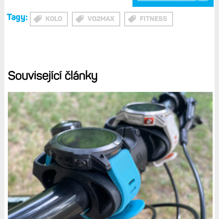
může hodit.
Faktem však je, že po nějakých 40 minutách na rotopedu,
kdy mi tam Zwift posílá celkem hustej výkon, jsem
zedřenej víc jak po dvou hodinách na kole - hlavně mě bolí
kolena. Myslím, že za to může velký Q-faktor - přece jen
na kole je výrazně menší a nohy jsou na mém rotopedu
nepřirozeně „rozkročené“. Nejde tak ani o únavu jako
takovou, ale spíše o zmíněná kolena - tento pocit na
běžném kole vůbec nemívám.
Tak jako tak, aktuálně jsou na cestě pedály
Garmin
XC200 s wattmeterem
, které mi konečně ukážou, jaký je
můj reálný výkon na běžném kole, když nemám pod
zadkem motor - ten to určitě trochu zkresluje. Anebo také
ne - a to právě chci zjistit. Také jsem zvědav, jak moc mi
indoor jízdy rozhodily (rozumněj „nereálně zvýšily“)
VO2max a další metriky.
Cyklistice zdar!