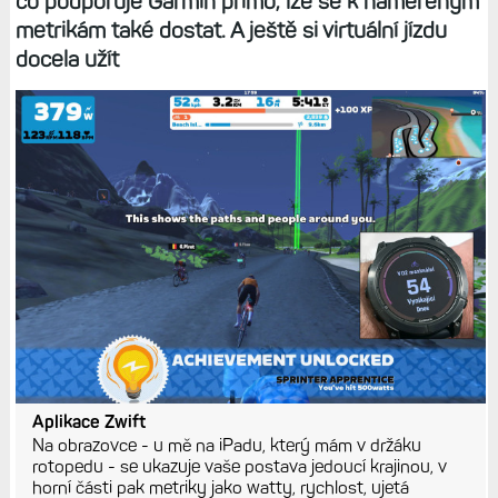
co podporuje Garmin přímo, lze se k naměřeným
metrikám také dostat. A ještě si virtuální jízdu
docela užít
Aplikace Zwift
Na obrazovce - u mě na iPadu, který mám v držáku
rotopedu - se ukazuje vaše postava jedoucí krajinou, v
horní části pak metriky jako watty, rychlost, ujetá