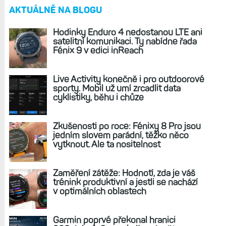
Garmin Edge 20 a 25: Jaké jsou hlavní rozdíly
nejlevnějších cyklopočítačů?