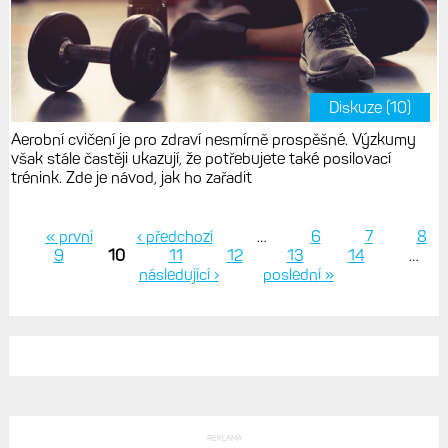
Diskuze (10)
Aerobní cvičení je pro zdraví nesmírně prospěšné. Výzkumy
však stále častěji ukazují, že potřebujete také posilovací
trénink. Zde je návod, jak ho zařadit
« první
‹ předchozí
…
6
7
8
9
10
11
12
13
14
…
Stránky
následující ›
poslední »