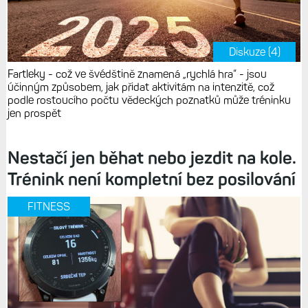
Diskuze (4)
Fartleky - což ve švédštině znamená „rychlá hra“ - jsou
účinným způsobem, jak přidat aktivitám na intenzitě, což
podle rostoucího počtu vědeckých poznatků může tréninku
jen prospět
Nestačí jen běhat nebo jezdit na kole.
Trénink není kompletní bez posilování
FITNESS