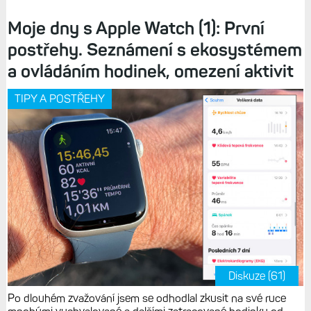
Moje dny s Apple Watch (1): První
postřehy. Seznámení s ekosystémem
a ovládáním hodinek, omezení aktivit
TIPY A POSTŘEHY
Diskuze (61)
Po dlouhém zvažování jsem se odhodlal zkusit na své ruce