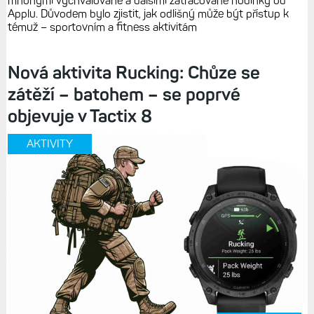
mnohými vychvalované a dalšími zatracované hodinky od
Applu. Důvodem bylo zjistit, jak odlišný může být přístup k
témuž – sportovním a fitness aktivitám
Nová aktivita Rucking: Chůze se
zátěží – batohem – se poprvé
objevuje v Tactix 8
AKTIVITY