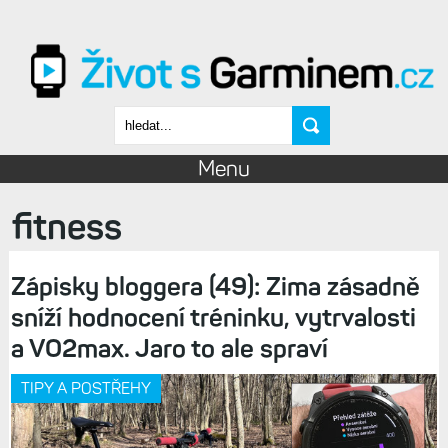
Přejít k hlavnímu obsahu
Vyhledávání
Menu
fitness
Zápisky bloggera (49): Zima zásadně
sníží hodnocení tréninku, vytrvalosti
a VO2max. Jaro to ale spraví
TIPY A POSTŘEHY