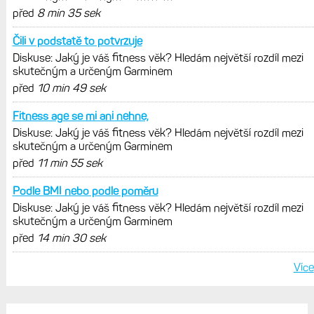
Zkušenosti po roce: Fénixy 8 Pro jsou
jedním slovem parádní, těžko něco
vytknout. Ale ta nositelnost
Zaměření zátěže: Hodnotí, zda je váš
trénink produktivní a jestli se nachází
v optimálních oblastech