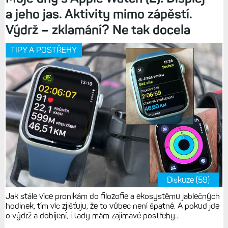
a jeho jas. Aktivity mimo zápěstí.
Výdrž – zklamání? Ne tak docela
TIPY A POSTŘEHY
Diskuze (59)
Jak stále více pronikám do filozofie a ekosystému jablečných
hodinek, tím víc zjišťuju, že to vůbec není špatné. A pokud jde
o výdrž a dobíjení, i tady mám zajímavé postřehy...