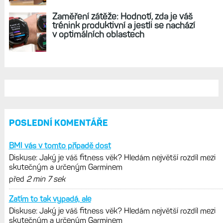
REKLAMA
AKTUÁLNĚ NA BLOGU
Diskuse: Jaký je váš fitness věk?
Hledám největší rozdíl mezi
skutečným a určeným Garminem
Hodinky Enduro 4 nedostanou LTE ani
satelitní komunikaci. Ty nabídne řada
Fénix 9 v edici inReach
Live Activity konečně i pro outdoorové
sporty. Mobil už umí zrcadlit data
cyklistiky, běhu i chůze