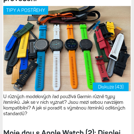
TIPY A POSTŘEHY
Diskuze (43)
U různých modelových řad používá Garmin různé typy
řemínků. Jak se v nich vyznat? Jsou mezi sebou navzájem
kompatibilní? A jak si poradit s výměnou řemínků odlišných
standardů?
Moje dny s Apple Watch (2): Displej