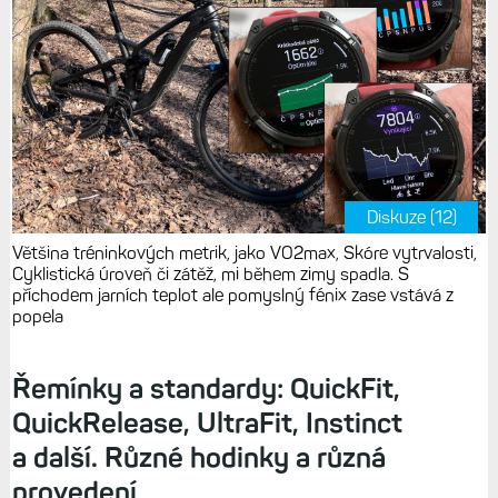
Diskuze (12)
Většina tréninkových metrik, jako VO2max, Skóre vytrvalosti,
Cyklistická úroveň či zátěž, mi během zimy spadla. S
příchodem jarních teplot ale pomyslný fénix zase vstává z
popela
Řemínky a standardy: QuickFit,
QuickRelease, UltraFit, Instinct
a další. Různé hodinky a různá
provedení