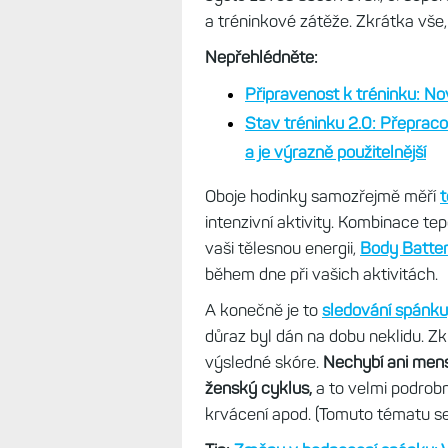
tréninkový efekt (aerobní a anaero
dozvěděli, zda trénujete dostate
To Fénix 7S jsou přesným opakem,
tréninku
, který bere v potaz neje
další sporty. Novinkou je
Připrave
dostatečně zregenerovaní, vyspan
závodní kalendář, který vám uká
byste závod absolvovali, či dopor
a tréninkové zátěže. Zkrátka vše,
Nepřehlédněte:
Připravenost k tréninku: No
Stav tréninku 2.0: Přepraco
a je výrazně použitelnější
Oboje hodinky samozřejmě měří
t
intenzivní aktivity. Kombinace t