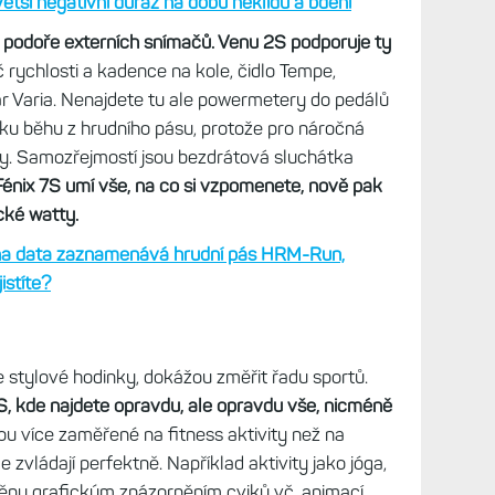
ry
, která se dobíjí v noci během spánku a vybíjí
, které bylo nedávno upraveno,
přičemž větší
átka, čím více s v noci vrtíte, tím horší bude vaše
truační kalendář, který umožňuje monitorovat
 včetně příznaků, pocitů, emocí, libida, síly
e také hodlám věnovat časem...)
tší negativní důraz na dobu neklidu a bdění
v podoře externích snímačů. Venu 2S podporuje ty
č rychlosti a kadence na kole, čidlo Tempe,
ar Varia. Nenajdete tu ale powermetery do pedálů
ku běhu z hrudního pásu, protože pro náročná
ny. Samozřejmostí jsou bezdrátová sluchátka
Fénix 7S umí vše, na co si vzpomenete, nově pak
cké watty.
a data zaznamenává hrudní pás HRM-Run,