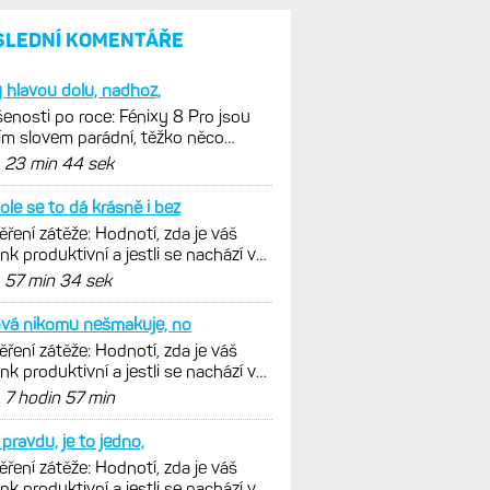
a jestli se nachází
v optimálních oblastech
Garmin poprvé překonal
hranici 300 dolarů. Cena akcií
za devět měsíců výrazně
vzrostla
Elektrokola s motorem Bosch
se konečně mohou propojit
s Garminem. Zatím ale jen
s Edge
Model Fénix 9 ve třech
variantách. Základ, Pro
a inReach. Přijde i menší
verze 43 mm a také solární
MIP