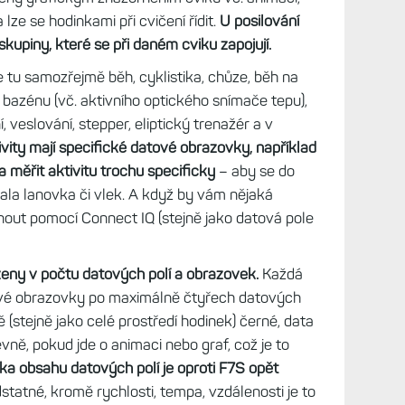
istíte?
e stylové hodinky, dokážou změřit řadu sportů.
 7S, kde najdete opravdu, ale opravdu vše, nicméně
u více zaměřené na fitness aktivity než na
e zvládají perfektně. Například aktivity jako jóga,
lněny grafickým znázorněním cviků vč. animací,
lze se hodinkami při cvičení řídit.
U posilování
kupiny, které se při daném cviku zapojují.
je tu samozřejmě běh, cyklistika, chůze, běh na
v bazénu (vč. aktivního optického snímače tepu),
, veslování, stepper, eliptický trenažér a v
vity mají specifické datové obrazovky, například
a měřit aktivitu trochu specificky
– aby se do
tala lanovka či vlek. A když by vám nějaká