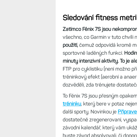
Sledování fitness metri
Zatímco Fénix 7S jsou nekompro
všechno, co Garmin v tuto chvíli n
použití,
čemuž odpovídá kromě men
sportovně laděných funkcí.
Hodin
minuty intenzivní aktivity. To je al
FTP pro cyklistiku (není možno př