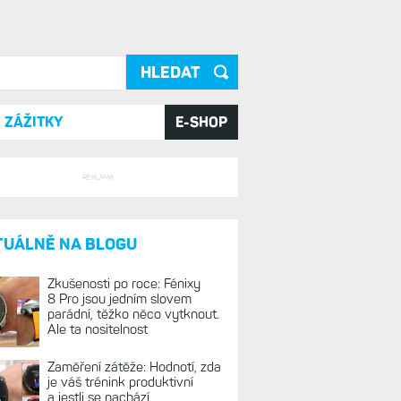
ání
ZÁŽITKY
E-SHOP