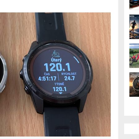
ity, tréninkové
výdrž (2.)
převážně pro ženy v oblasti sledování
tovní aktivit? Jsou mapy natolik
te u Fénix 7S skoro dvojnásobek oproti
AK