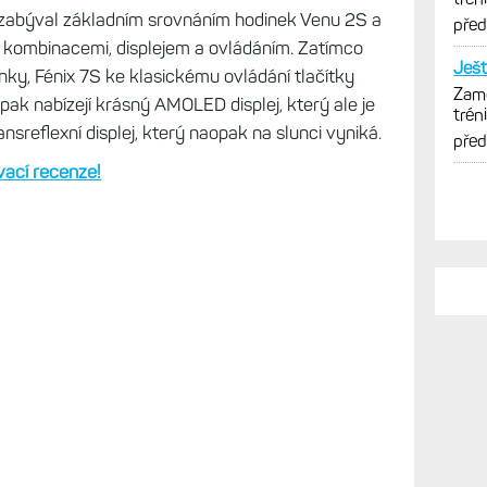
zabýval základním srovnáním hodinek Venu 2S a
 kombinacemi, displejem a ovládáním. Zatímco
nky, Fénix 7S ke klasickému ovládání tlačítky
pak nabízejí krásný AMOLED displej, který ale je
ransreflexní displej, který naopak na slunci vyniká.
PO
vací recenze!
Klik
Zkuš
jedn