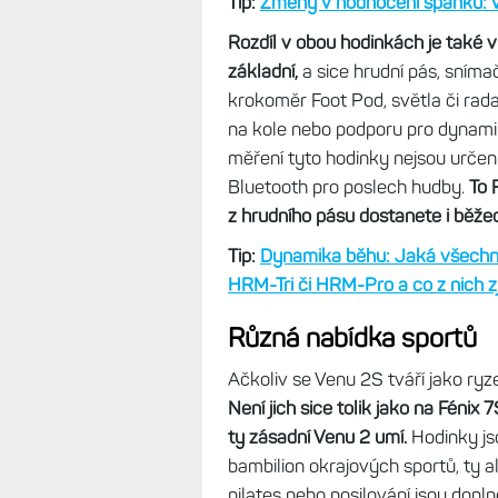
vaši tělesnou energii,
Body Batte
během dne při vašich aktivitách.
A konečně je to
sledování spánku
důraz byl dán na dobu neklidu. Zkr
výsledné skóre.
Nechybí ani mens
ženský cyklus,
a to velmi podrobně
krvácení apod. (Tomuto tématu s
Tip:
Změny v hodnocení spánku: Vě
Rozdíl v obou hodinkách je také 
základní,
a sice hrudní pás, sníma
krokoměr Foot Pod, světla či rad
na kole nebo podporu pro dynami
měření tyto hodinky nejsou urče
Bluetooth pro poslech hudby.
To 
z hrudního pásu dostanete i běže
Tip:
Dynamika běhu: Jaká všechn