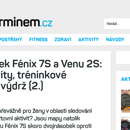
Hledat
Vyhledáv
 POSTŘEHY
FITNESS
ZDRAVÍ
AKTIVITY
NÁVODY
ek Fénix 7S a Venu 2S: