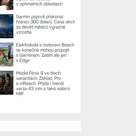
REKLAMA
TUÁLNĚ NA BLOGU
Zkušenosti po roce: Fénixy
8 Pro jsou jedním slovem
parádní, těžko něco vytknout.
Ale ta nositelnost
Zaměření zátěže: Hodnotí, zda
je váš trénink produktivní