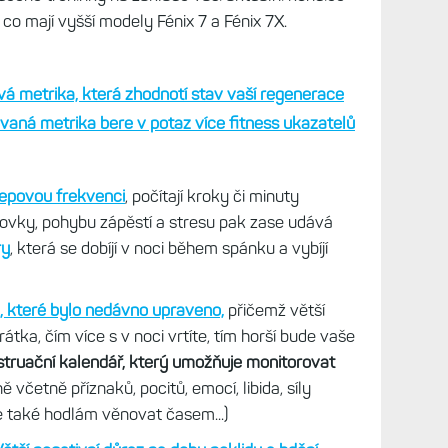
bní) a není tu ani stav tréninku, kdy byste se
čně, moc nebo málo.
 v nedávné aktualizaci navíc získaly
nový Stav
nom běh a jízdu na kole s měřiči výkonu, ale také
nost k tréninku
, která hodnotí, zda jste
í a zda to s aktivitami moc nepřeháníte. Máte tu
že počasí v den závodu a řekne, s jakým časem
učené tréninky na základě vaší aktuální kondice
 co mají vyšší modely Fénix 7 a Fénix 7X.
vá metrika, která zhodnotí stav vaší regenerace
vaná metrika bere v potaz více fitness ukazatelů
epovou frekvenci
, počítají kroky či minuty
epovky, pohybu zápěstí a stresu pak zase udává