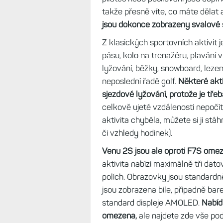
HRM-Tri či HRM-Pro a co z nich zj
Různá nabídka sportů
Ačkoliv se Venu 2S tváří jako ryz
Není jich sice tolik jako na Fénix
ty zásadní Venu 2 umí.
Hodinky jso
bambilion okrajových sportů, ty al
pilates nebo posilování jsou dop
takže přesně víte, co máte dělat a 
jsou dokonce zobrazeny svalové s
Z klasických sportovních aktivit 
pásu, kolo na trenažéru, plavání 
lyžování, běžky, snowboard, lezení
neposlední řadě golf.
Některé akti
sjezdové lyžování, protože je třeb
celkově ujeté vzdálenosti nepočí