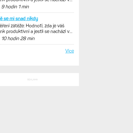
SLEDNÍ KOMENTÁŘE
y hlavou dolu, nadhoz,
enosti po roce: Fénixy 8 Pro jsou
ím slovem parádní, těžko něco