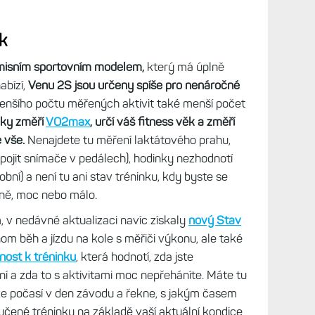
vytk
pře
Na k
Zamě
trén
opti
pře
Fial
Zamě
trén
opti
pře
k
Mas 
Zamě
misním sportovním modelem,
který má úplně
trén
opti
abízí,
Venu 2S jsou určeny spíše pro nenáročné
pře
šího počtu měřených aktivit také menší počet
Ješt
ky změří
VO2max
, určí váš fitness věk a změří
Zamě
e vše.
Nenajdete tu měření laktátového prahu,
trén
ipojit snímače v pedálech), hodinky nezhodnotí
opti
pře