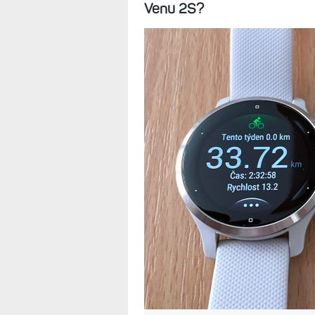
Sportovní aktiv
metriky, mapy, 
16.9.2022
Jak si stojí hodinky určené 
fitness metrik a měření spor
atraktivní, že za ně zaplatí
Venu 2S?