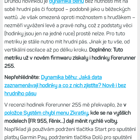
Druhou novinkou je
dynamika běhu
bez nutnosti mít na
sobě hrudní pás či footpod – podobně jako u běžeckých
wattů. Je však omezená oproti možnostem s hruďákem –
nezměří vyvážení levé a pravé nohy, což z podstaty věci
(hodinky jsou jen na jedné ruce) prostě nelze. Pro tuto
metriku je stále nutno mít hrudní pás. Jinak je tu vše, od
vertikální oscilace až po délku kroku.
Doplněno: Tuto
metriku už v novém firmwaru získaly i hodinky Forerunner
255.
Nepřehlédněte:
Dynamika běhu: Jaká data
zaznamenávají hodinky a co z nich zjistíte? Nově i bez
hrudního pásu
V recenzi hodinek Forerunner 255 mě překvapilo, že
v
položce Systém chybí menu Zkratky
, kde se na vyšších
modelech (FR 955, Fénix…) dají měnit rychlé volby.
Například já používám podržení tlačítka Start pro spuštění
platby Garmin Pay, podržením tlačítka Dolů pro spuštění