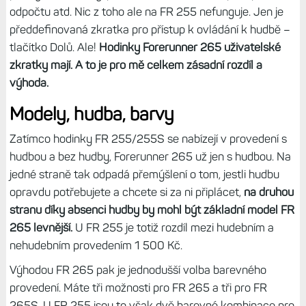
odpočtu atd. Nic z toho ale na FR 255 nefunguje. Jen je
předdefinovaná zkratka pro přístup k ovládání k hudbě –
tlačítko Dolů. Ale!
Hodinky Forerunner 265 uživatelské
zkratky mají. A to je pro mě celkem zásadní rozdíl a
výhoda.
Modely, hudba, barvy
Zatímco hodinky FR 255/255S se nabízejí v provedení s
hudbou a bez hudby, Forerunner 265 už jen s hudbou. Na
jedné straně tak odpadá přemýšlení o tom, jestli hudbu
opravdu potřebujete a chcete si za ni připlácet,
na druhou
stranu díky absenci hudby by mohl být základní model FR
265 levnější.
U FR 255 je totiž rozdíl mezi hudebním a
nehudebním provedením 1 500 Kč.
Výhodou FR 265 pak je jednodušší volba barevného
provedení. Máte tři možnosti pro FR 265 a tři pro FR
265S. U FR 255 jsou to však dvě barevné kombinace pro