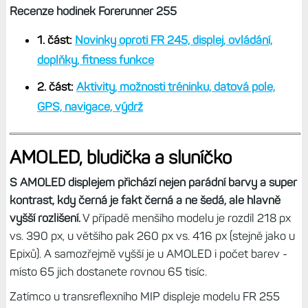
Recenze hodinek Forerunner 255
1. část:
Novinky oproti FR 245, displej, ovládání,
doplňky, fitness funkce
2. část:
Aktivity, možnosti tréninku, datová pole,
GPS, navigace, výdrž
AMOLED, bludička a sluníčko
S AMOLED displejem přichází nejen parádní barvy a super
kontrast, kdy černá je fakt černá a ne šedá, ale hlavně
vyšší rozlišení.
V případě menšího modelu je rozdíl 218 px
vs. 390 px, u většího pak 260 px vs. 416 px (stejně jako u
Epixů). A samozřejmě vyšší je u AMOLED i počet barev -
místo 65 jich dostanete rovnou 65 tisíc.
Zatímco u transreflexního MIP displeje modelu FR 255