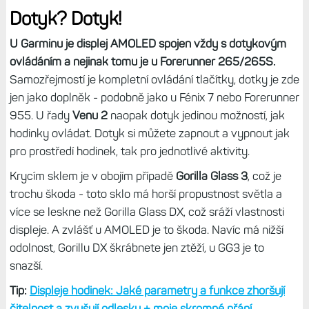
Dotyk? Dotyk!
U Garminu je displej AMOLED spojen vždy s dotykovým
ovládáním a nejinak tomu je u Forerunner 265/265S.
Samozřejmostí je kompletní ovládání tlačítky, dotky je zde
jen jako doplněk - podobně jako u Fénix 7 nebo Forerunner
955. U řady
Venu 2
naopak dotyk jedinou možností, jak
hodinky ovládat. Dotyk si můžete zapnout a vypnout jak
pro prostředí hodinek, tak pro jednotlivé aktivity.
Krycím sklem je v obojím případě
Gorilla Glass 3
, což je
trochu škoda - toto sklo má horší propustnost světla a
více se leskne než Gorilla Glass DX, což sráží vlastnosti
displeje. A zvlášť u AMOLED je to škoda. Navíc má nižší
odolnost, Gorillu DX škrábnete jen ztěží, u GG3 je to
snazší.
Tip:
Displeje hodinek: Jaké parametry a funkce zhoršují
čitelnost a zvyšují odlesky + moje skromné přání