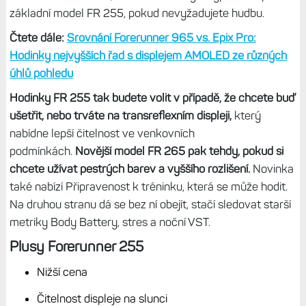
základní model FR 255, pokud nevyžadujete hudbu.
Čtete dále:
Srovnání Forerunner 965 vs. Epix Pro:
Hodinky nejvyšších řad s displejem AMOLED ze různých
úhlů pohledu
Hodinky FR 255 tak budete volit v případě, že chcete buď
ušetřit, nebo trváte na transreflexním displeji,
který
nabídne lepší čitelnost ve venkovních
podmínkách.
Novější model FR 265 pak tehdy, pokud si
chcete užívat pestrých barev a vyššího rozlišení.
Novinka
také nabízí Připravenost k tréninku, která se může hodit.
Na druhou stranu dá se bez ní obejít, stačí sledovat starší
metriky Body Battery, stres a noční VST.
Plusy Forerunner 255
Nižší cena
Čitelnost displeje na slunci