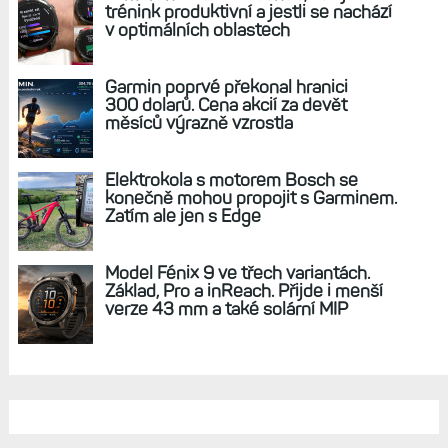
REKLAMA
AKTUÁLNĚ NA BLOGU
Zkušenosti po roce: Fénixy 8 Pro jsou
jedním slovem parádní, těžko něco
vytknout. Ale ta nositelnost
Zaměření zátěže: Hodnotí, zda je váš
trénink produktivní a jestli se nachází
v optimálních oblastech
Garmin poprvé překonal hranici
300 dolarů. Cena akcií za devět
měsíců výrazně vzrostla
Elektrokola s motorem Bosch se
konečně mohou propojit s Garminem.