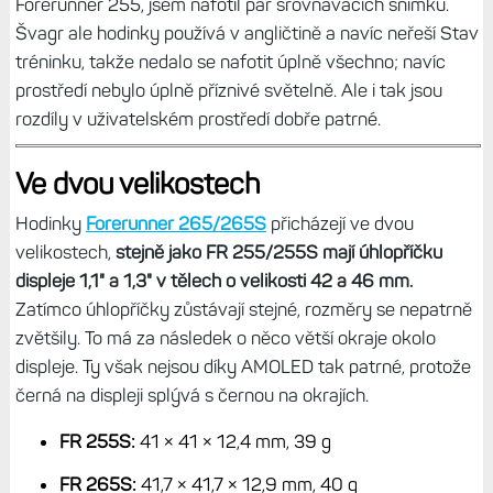
Forerunner 255, jsem nafotil pár srovnávacích snímků.
Švagr ale hodinky používá v angličtině a navíc neřeší Stav
tréninku, takže nedalo se nafotit úplně všechno; navíc
prostředí nebylo úplně příznivé světelně. Ale i tak jsou
rozdíly v uživatelském prostředí dobře patrné.
Ve dvou velikostech
Hodinky
Forerunner 265/265S
přicházejí ve dvou
velikostech,
stejně jako FR 255/255S mají úhlopříčku
displeje 1,1" a 1,3" v tělech o velikosti 42 a 46 mm.
Zatímco úhlopříčky zůstávají stejné, rozměry se nepatrně
zvětšily. To má za následek o něco větší okraje okolo
displeje. Ty však nejsou díky AMOLED tak patrné, protože
černá na displeji splývá s černou na okrajích.
FR 255S:
41 × 41 × 12,4 mm, 39 g
FR 265S:
41,7 × 41,7 × 12,9 mm, 40 g