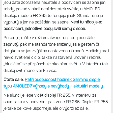
jsou data zobrazena neustále a podsvícení se zapíná jen
tehdy, pokud v okolí není dostatek světla, u AMOLED
displeje modelu FR 265 to funguje jinak. Standardně je
vypnutý a jen na požádání se zapne.
Není tu něco jako
podsvícení, jednotlivé body svítí samy o sobě.
Pokud jej máte v režimu always-on, tedy neustále
zapnutý, pak má standardně snížený jas a gestem či
dotykem se jas zvýší na nastavenou úroveň. Hodinky mají
navíc světlené čidlo, takže nastavená úroveň i režimu
„bludička“ se přizpůsobuje okolnímu světlu. V interiéru tak
displej svítí méně, venku více.
Čtete dále:
Patří budoucnost hodinek Garminu displeji
typu AMOLED? Výhody a nevýhody + aktuální modely
Na slunci je lépe vidět displej FR 255, v interiéru, za
soumraku a v podvečer pak vede FR 265. Displej FR 255
je také celkově úspornější, ale o výdrži až dále.