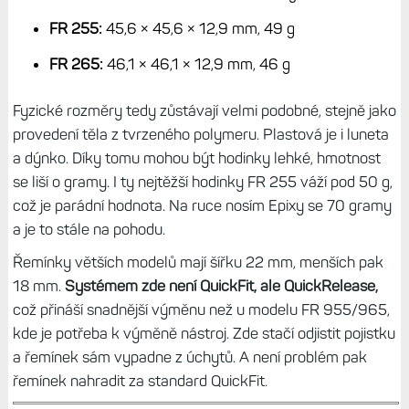
FR 255:
45,6 × 45,6 × 12,9 mm, 49 g
FR 265:
46,1 × 46,1 × 12,9 mm, 46 g
Fyzické rozměry tedy zůstávají velmi podobné, stejně jako
provedení těla z tvrzeného polymeru. Plastová je i luneta
a dýnko. Díky tomu mohou být hodinky lehké, hmotnost
se liší o gramy. I ty nejtěžší hodinky FR 255 váží pod 50 g,
což je parádní hodnota. Na ruce nosím Epixy se 70 gramy
a je to stále na pohodu.
Řemínky větších modelů mají šířku 22 mm, menších pak
18 mm.
Systémem zde není QuickFit, ale QuickRelease,
což přináší snadnější výměnu než u modelu FR 955/965,
kde je potřeba k výměně nástroj. Zde stačí odjistit pojistku
a řemínek sám vypadne z úchytů. A není problém pak
řemínek nahradit za standard QuickFit.