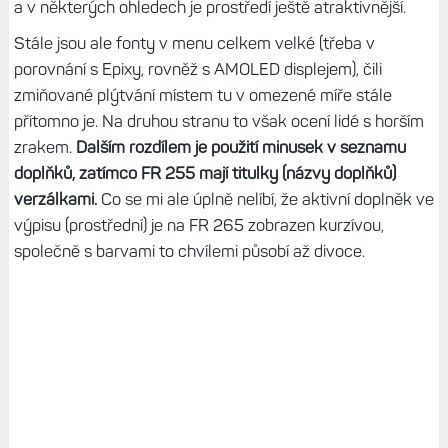
a v některých ohledech je prostředí ještě atraktivnější.
Stále jsou ale fonty v menu celkem velké (třeba v
porovnání s Epixy, rovněž s AMOLED displejem), čili
zmiňované plýtvání místem tu v omezené míře stále
přítomno je. Na druhou stranu to však ocení lidé s horším
zrakem.
Dalším rozdílem je použití minusek v seznamu
doplňků, zatímco FR 255 mají titulky (názvy doplňků)
verzálkami.
Co se mi ale úplně nelíbí, že aktivní doplněk ve
výpisu (prostřední) je na FR 265 zobrazen kurzívou,
společně s barvami to chvílemi působí až divoce.