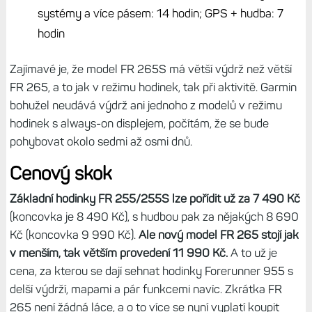
systémy a více pásem: 14 hodin; GPS + hudba: 7
hodin
Zajímavé je, že model FR 265S má větší výdrž než větší
FR 265, a to jak v režimu hodinek, tak při aktivitě. Garmin
bohužel neudává výdrž ani jednoho z modelů v režimu
hodinek s always-on displejem, počítám, že se bude
pohybovat okolo sedmi až osmi dnů.
Cenový skok
Základní hodinky FR 255/255S lze pořídit už za 7 490 Kč
(koncovka je 8 490 Kč), s hudbou pak za nějakých 8 690
Kč (koncovka 9 990 Kč).
Ale nový model FR 265 stojí jak
v menším, tak větším provedení 11 990 Kč.
A to už je
cena, za kterou se dají sehnat hodinky Forerunner 955 s
delší výdrží, mapami a pár funkcemi navíc. Zkrátka FR
265 není žádná láce, a o to více se nyní vyplatí koupit