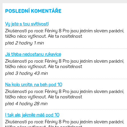
Zatím ale jen s Edge
Model Fénix 9 ve třech variantách.
Základ, Pro a inReach. Přijde i menší
verze 43 mm a také solární MIP