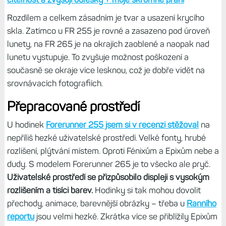
Rozdílem a celkem zásadním je tvar a usazení krycího
skla. Zatímco u FR 255 je rovné a zasazeno pod úroveň
lunety, na FR 265 je na okrajích zaoblené a naopak nad
lunetu vystupuje. To zvyšuje možnost poškození a
současně se okraje více lesknou, což je dobře vidět na
srovnávacích fotografiích.
Přepracované prostředí
U hodinek
Forerunner 255 jsem si v recenzi stěžoval
na
nepříliš hezké uživatelské prostředí. Velké fonty, hrubé
rozlišení, plýtvání místem. Oproti Fénixům a Epixům nebe a
dudy. S modelem Forerunner 265 je to všecko ale pryč.
Uživatelské prostředí se přizpůsobilo displeji s vysokým
rozlišením a tisíci barev.
Hodinky si tak mohou dovolit
přechody, animace, barevnější obrázky – třeba u
Ranního
reportu
jsou velmi hezké. Zkrátka více se přiblížily Epixům