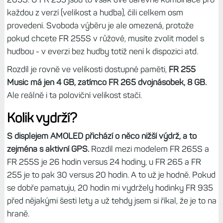
každou z verzí (velikost a hudba), čili celkem osm
provedení. Svoboda výběru je ale omezená, protože
pokud chcete FR 255S v růžové, musíte zvolit model s
hudbou - v everzi bez hudby totiž není k dispozici atd.
Rozdíl je rovně ve velikosti dostupné paměti,
FR 255
Music má jen 4 GB, zatímco FR 265 dvojnásobek, 8 GB.
Ale reálně i ta poloviční velikost stačí.
Kolik vydrží?
S displejem AMOLED přichází o něco nižší výdrž, a to
zejména s aktivní GPS.
Rozdíl mezi modelem FR 265S a
FR 255S je 26 hodin versus 24 hodiny, u FR 265 a FR
255 je to pak 30 versus 20 hodin. A to už je hodně. Pokud
se dobře pamatuju, 20 hodin mi vydržely hodinky FR 935
před nějakými šesti lety a už tehdy jsem si říkal, že je to na
hraně.