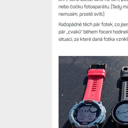
Forerunner 955
- barevný di
Fénix 7X Pro
- barevný disple
Enduro 3
- barevný displej, s
U hodinek s MIP hodně záleží na t
natočit bokem a už toho na disple
modelů se safírem, Forerunnery 9
ani v šeru. Záleží také na tom, 
nebo čočku fotoaparátu. (Tady m
nemusím, prostě svítí.)
Kažopádně těch pár fotek, co jsem 
pár „cvaků“ během focení hodinek
situaci, za které daná fotka vznikl