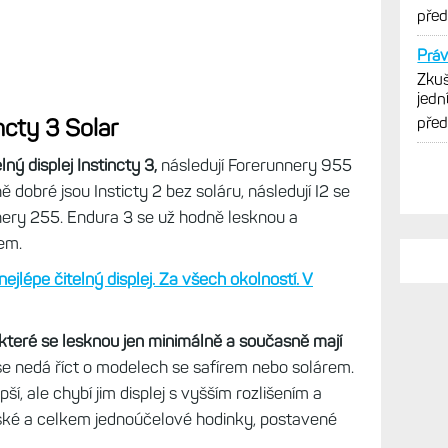
ncty 3 Solar
PO
ný displej Instincty 3,
následují Forerunnery 955
Na u
ě dobré jsou Insticty 2 bez soláru, následují I2 se
Live
nery 255. Endura 3 se už hodně lesknou a
spor