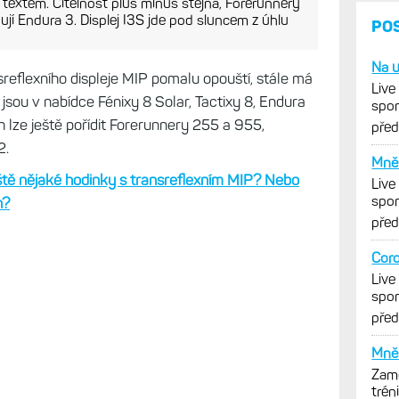
 textem. Čitelnost plus minus stejná, Forerunnery
dují Endura 3. Displej I3S jde pod sluncem z úhlu
reflexního displeje MIP pomalu opouští, stále má
 jsou v nabídce Fénixy 8 Solar, Tactixy 8, Endura
ch lze ještě pořídit Forerunnery 255 a 955,
 2.
tě nějaké hodinky s transreflexním MIP? Nebo
n?