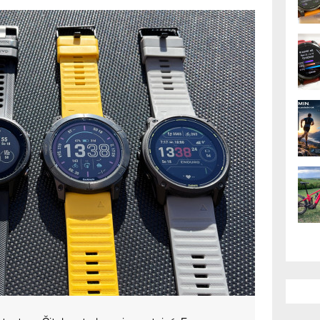
r, Forerunner 955,
 Enduro 3
ještě nebylo slunce tak nízko, jsem udělal
lika hodinek se displejem MIP. Na slunci,
AK