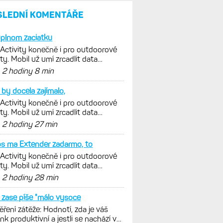
parádní, těžko něco vytknout.
Ale ta nositelnost
Zaměření zátěže: Hodnotí, zda
je váš trénink produktivní
a jestli se nachází
v optimálních oblastech
Garmin poprvé překonal
hranici 300 dolarů. Cena akcií
za devět měsíců výrazně
vzrostla
Elektrokola s motorem Bosch
se konečně mohou propojit
s Garminem. Zatím ale jen
s Edge