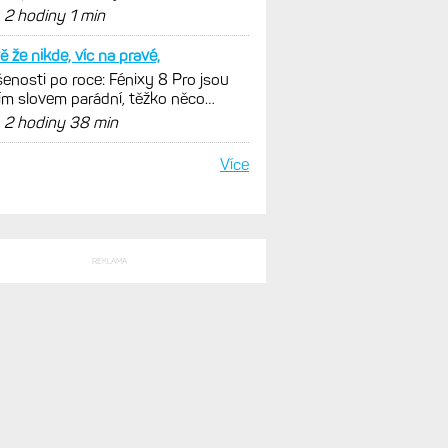
SLEDNÍ KOMENTÁŘE
plnom zaciatku
 Activity konečně i pro outdoorové
ty. Mobil už umí zrcadlit data