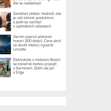
REKLAMA
TUÁLNĚ NA BLOGU
Live Activity konečně i pro
outdoorové sporty. Mobil už
umí zrcadlit data cyklistiky,
běhu i chůze
Zkušenosti po roce: Fénixy
8 Pro jsou jedním slovem