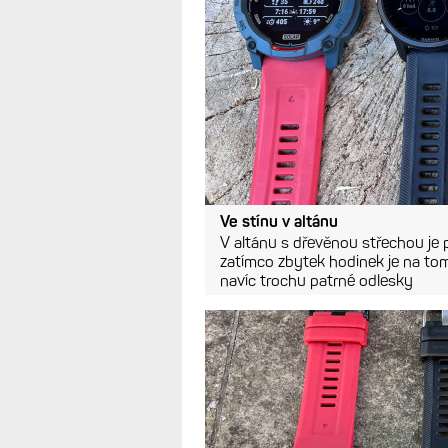
Na slunci
Když mají hodinky bílé pozadí je č
trochu z boku, což nahrává Endur
úhel umístění foťáku