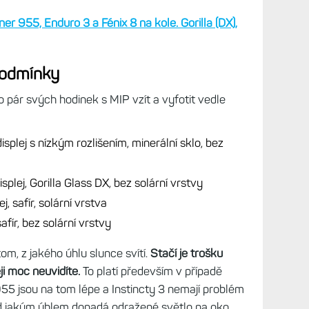
cykl
rem.
pře
nejlépe čitelný displej. Za všech okolností. V
Mně 
Live
spor
které se lesknou jen minimálně a současně mají
cykl
pře
e nedá říct o modelech se safírem nebo solárem.
Coro
epší, ale chybí jim displej s vyšším rozlišením a
Live
nské a celkem jednoúčelové hodinky, postavené
spor
cykl
pře
er 955, Enduro 3 a Fénix 8 na kole. Gorilla (DX),
Mně 
Zamě
trén
podmínky
opti
pře
 pár svých hodinek s MIP vzít a vyfotit vedle
Práv
Zkuš
jedn
isplej s nízkým rozlišením, minerální sklo, bez
vytk
pře