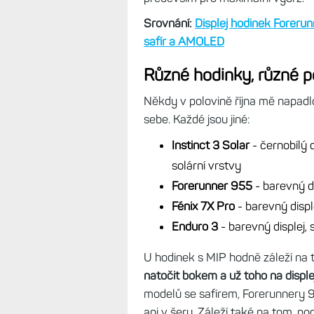
nejhorší jsou Fénixy 7 Pro se safí
Tip:
Hodinky Instinct 3 Solar mají 
tomto ohledu nemají konkurenci
Já má nejradši
Forerunnery 955, 
barevný a kontrastní displej,
což s
Instincty 3 jsou sice v čitelnosti l
barvami - jsou to takové spartá
především pro maximální výdrž.
Srovnání:
Displej hodinek Forerunn
safír a AMOLED
Různé hodinky, různé 
Někdy v polovině října mě napadlo
sebe. Každé jsou jiné:
Instinct 3 Solar
- černobílý d
solární vrstvy