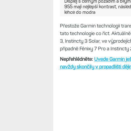
Na slunci
Displej s černým pozadím a bílým
955 mají nejlepší kontrast, násle
lehce do modra
Přestože Garmin technologii trans
tato technologie co říct. Aktuálně
3, Instincty 3 Solar, ve výprodejí
případně Fénixy 7 Pro a Instincty
Nepřehlédněte:
Uvede Garmin ješ
navždy skončily v propadlišti ději