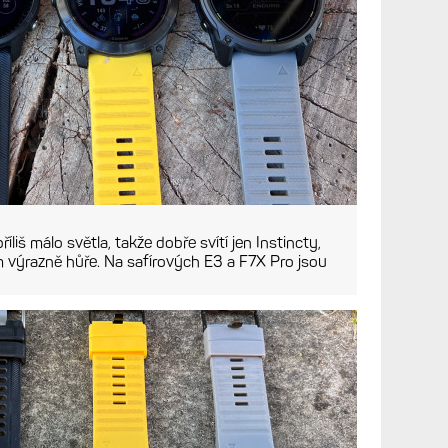
itelnost na slunci v podstatě stejná. Slunce svítí
ám, které jsou vpravo - zde se projevuje odlišný