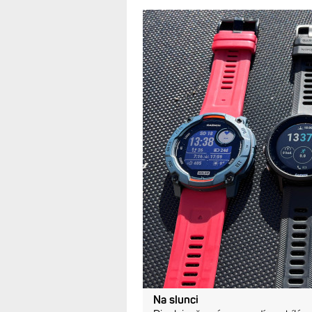
Instinct 3 Sola
Fénix 7X Pro a
2.12.2025
Někdy v polovině října, kdy 
pár fotek se srovnáním něko
ve stínu, pod keřem, i doma