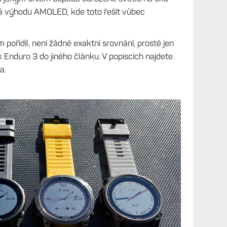
splej, Gorilla Glass DX, bez solární vrstvy
j, safír, solární vrstva
afír, bez solární vrstvy
om, z jakého úhlu slunce svítí.
Stačí je trošku
ji moc neuvidíte.
To platí především v případě
55 jsou na tom lépe a Instincty 3 nemají problém
pod jakým úhlem dopadá odražené světlo na oko
á výhodu AMOLED, kde toto řešít vůbec
pořídil, není žádné exaktní srovnání, prostě jen
 Enduro 3 do jiného článku. V popiscích najdete
a.