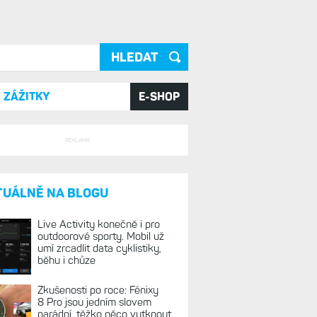
ání
ZÁŽITKY
E-SHOP