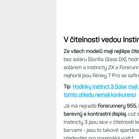
V čitelnosti vedou Insti
Ze všech modelů mají nejlépe čitel
bez soláru (Gorilla Glass DX), hodn
solárem a Instincty 2X a Forerun