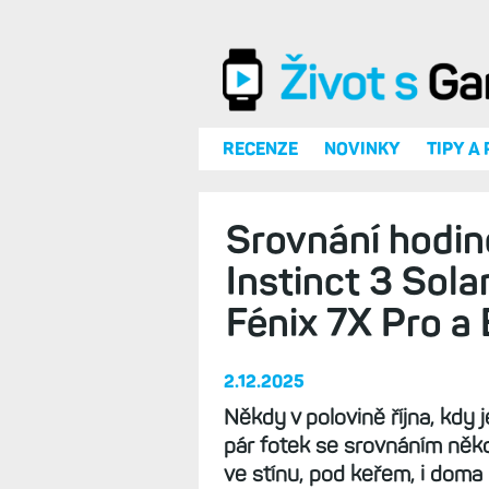
Přejít k hlavnímu obsahu
RECENZE
NOVINKY
TIPY A
Srovnání hodin