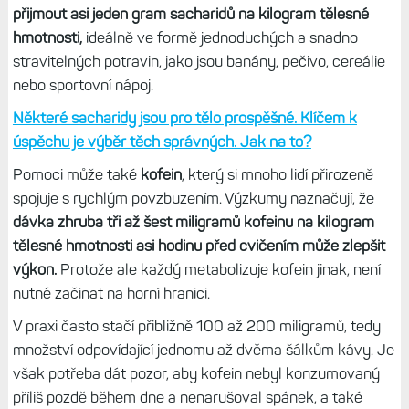
přijmout asi jeden gram sacharidů na kilogram tělesné
hmotnosti,
ideálně ve formě jednoduchých a snadno
stravitelných potravin, jako jsou banány, pečivo, cereálie
nebo sportovní nápoj.
Některé sacharidy jsou pro tělo prospěšné. Klíčem k
úspěchu je výběr těch správných. Jak na to?
Pomoci může také
kofein
, který si mnoho lidí přirozeně
spojuje s rychlým povzbuzením. Výzkumy naznačují, že
dávka zhruba tři až šest miligramů kofeinu na kilogram
tělesné hmotnosti asi hodinu před cvičením může zlepšit
výkon.
Protože ale každý metabolizuje kofein jinak, není
nutné začínat na horní hranici.
V praxi často stačí přibližně 100 až 200 miligramů, tedy
množství odpovídající jednomu až dvěma šálkům kávy. Je
však potřeba dát pozor, aby kofein nebyl konzumovaný
příliš pozdě během dne a nenarušoval spánek, a také