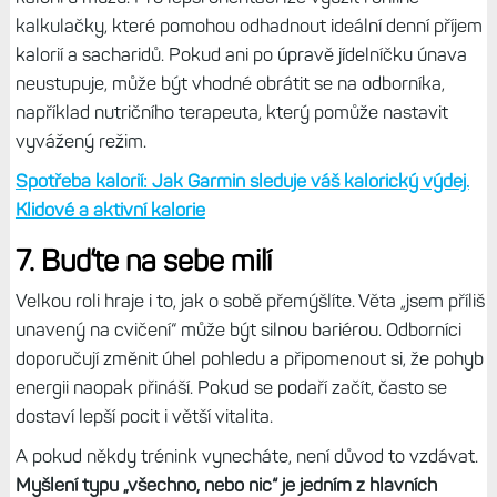
kalkulačky, které pomohou odhadnout ideální denní příjem
kalorií a sacharidů. Pokud ani po úpravě jídelníčku únava
neustupuje, může být vhodné obrátit se na odborníka,
například nutričního terapeuta, který pomůže nastavit
vyvážený režim.
Spotřeba kalorií: Jak Garmin sleduje váš kalorický výdej.
Klidové a aktivní kalorie
7. Buďte na sebe milí
Velkou roli hraje i to, jak o sobě přemýšlíte. Věta „jsem příliš
unavený na cvičení“ může být silnou bariérou. Odborníci
doporučují změnit úhel pohledu a připomenout si, že pohyb
energii naopak přináší. Pokud se podaří začít, často se
dostaví lepší pocit i větší vitalita.
A pokud někdy trénink vynecháte, není důvod to vzdávat.
Myšlení typu „všechno, nebo nic“ je jedním z hlavních