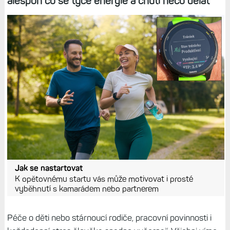
alespoň co se týče energie a chuti něco dělat
Jak se nastartovat
K opětovnému startu vás může motivovat i prosté
vyběhnutí s kamarádem nebo partnerem
Péče o děti nebo stárnoucí rodiče, pracovní povinnosti i