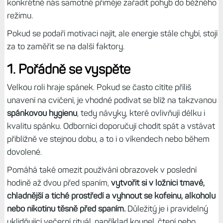
konkrétně nás samotné přiměje zařadit pohyb do běžného
režimu.
Pokud se podaří motivaci najít, ale energie stále chybí, stojí
za to zaměřit se na další faktory.
1. Pořádně se vyspěte
Velkou roli hraje spánek. Pokud se často cítíte příliš
unavení na cvičení, je vhodné podívat se blíž na takzvanou
spánkovou hygienu
, tedy návyky, které ovlivňují délku i
kvalitu spánku. Odborníci doporučují chodit spát a vstávat
přibližně ve stejnou dobu, a to i o víkendech nebo během
dovolené.
Pomáhá také omezit používání obrazovek v poslední
hodině až dvou před spaním,
vytvořit si v ložnici tmavé,
chladnější a tiché prostředí a vyhnout se kofeinu, alkoholu
nebo nikotinu těsně před spaním.
Důležitý je i pravidelný
uklidňující večerní rituál, například koupel, čtení nebo