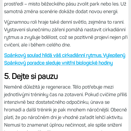
prostředí – místo běžeckého pásu zvolit park nebo les. Už
samotná změna scenérie dokáže dodat novou energii.
Významnou roli hraje také denní světlo, zejména to ranní.
Vystavení slunečnímu záření pomáhá nastavit cirkadiánní
rytmus a zvyšuje bdělost, což se pozitivně projeví nejen při
cvičení, ale i během celého dne.
Spánkový soulad hlídá váš cirkadiánní rytmus. Vylepšený
Spánkový poradce sleduje vnitřní biologické hodiny
5. Dejte si pauzu
Neméně důležitá je regenerace. Tělo potřebuje mezi
jednotlivými tréninky čas na zotavení. Pokud cvičíme příliš
intenzivně bez dostatečného odpočinku, únava se
hromadí a další trénink je pak mnohem náročnější. Obecně
platí, že po náročném dni je vhodné zařadit lehčí aktivitu.
Nemusí to znamenat úplnou nečinnost, ale spíše snížení