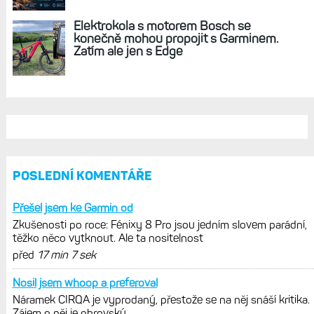
Zkušenosti po roce: Fénixy 8 Pro jsou
jedním slovem parádní, těžko něco
vytknout. Ale ta nositelnost
Zaměření zátěže: Hodnotí, zda je váš
trénink produktivní a jestli se nachází
v optimálních oblastech
Garmin poprvé překonal hranici
300 dolarů. Cena akcií za devět
měsíců výrazně vzrostla
Elektrokola s motorem Bosch se
konečně mohou propojit s Garminem.
Zatím ale jen s Edge