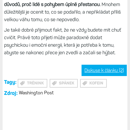
důvodů, proč lidé s pohybem úplně přestanou.
Mnohem
důležitější je ocenit to, co se podařilo, a nepřikládat příliš
velkou váhu tomu, co se nepovedlo.
Je také dobré přijmout fakt, že ne vždy budete mít chuť
cvičit. Právě toto přijetí může paradoxně dodat
psychickou i emoční energii, která je potřeba k tomu,
abyste se nakonec přece jen zvedli a začali se hýbat.
Diskuse k článku (2)
Tagy:
TRÉNINK
SPÁNEK
KOFEIN
Zdroj:
Washington Post