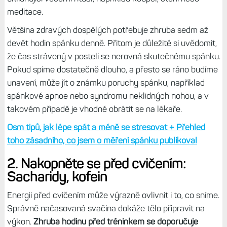
meditace.
Většina zdravých dospělých potřebuje zhruba sedm až
devět hodin spánku denně. Přitom je důležité si uvědomit,
že čas strávený v posteli se nerovná skutečnému spánku.
Pokud spíme dostatečně dlouho, a přesto se ráno budíme
unavení, může jít o známku poruchy spánku, například
spánkové apnoe nebo syndromu neklidných nohou, a v
takovém případě je vhodné obrátit se na lékaře.
Osm tipů, jak lépe spát a méně se stresovat + Přehled
toho zásadního, co jsem o měření spánku publikoval
2. Nakopněte se před cvičením:
Sacharidy, kofein
Energii před cvičením může výrazně ovlivnit i to, co sníme.
Správně načasovaná svačina dokáže tělo připravit na
výkon.
Zhruba hodinu před tréninkem se doporučuje