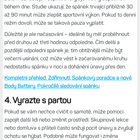
během dne. Studie ukazují, že spánek trvající přibližně 30
až 90 minut může zlepšit sportovní výkon. Pokud to denní
režim dovolí, může se taková pauza vyplatit.
Důležité je ale načasování – ideálně by měl proběhnout
před druhou až třetí hodinou odpoledne. Čím delší a
pozdější odpolední spánek je, tím obtížnější může být
večerní usínání, což může vést k začarovanému kruhu
nedostatku spánku v noci a dohánění únavy přes den.
Kompletní přehled: Zdřímnutí, Spánkový poradce a nové
Body Battery. Pokročilé sledování spánku
4. Vyrazte s partou
Pokud se vám nechce cvičit o samotě, může pomoci
zapojit další lidi nebo změnit prostředí. Skupinové lekce
nebo domluva s přáteli často snižují pocit únavy a zvyšují
ochotu se hýbat. Podobně může fungovat i změna