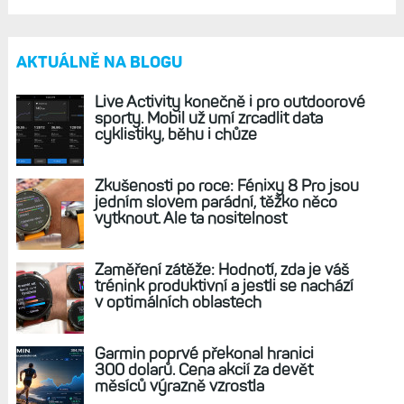
REKLAMA
AKTUÁLNĚ NA BLOGU
Live Activity konečně i pro outdoorové
sporty. Mobil už umí zrcadlit data
cyklistiky, běhu i chůze