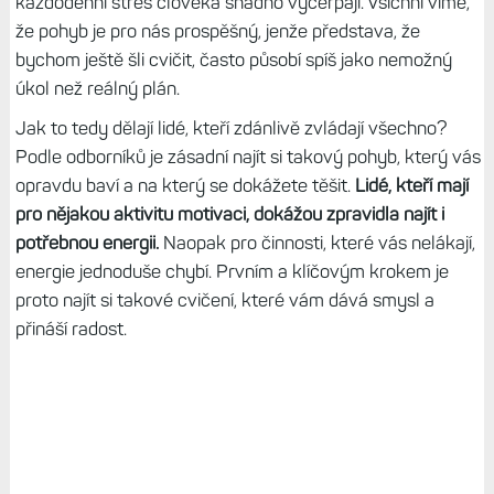
každodenní stres člověka snadno vyčerpají. Všichni víme,
že pohyb je pro nás prospěšný, jenže představa, že
bychom ještě šli cvičit, často působí spíš jako nemožný
úkol než reálný plán.
Jak to tedy dělají lidé, kteří zdánlivě zvládají všechno?
Podle odborníků je zásadní najít si takový pohyb, který vás
opravdu baví a na který se dokážete těšit.
Lidé, kteří mají
pro nějakou aktivitu motivaci, dokážou zpravidla najít i
potřebnou energii.
Naopak pro činnosti, které vás nelákají,
energie jednoduše chybí. Prvním a klíčovým krokem je
proto najít si takové cvičení, které vám dává smysl a
přináší radost.