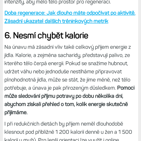
intenzity, aby mělo tělo prostor pro regeneraci.
Doba regenerace: Jak dlouho máte odpočívat po aktivitě.
Zásadní ukazatel dalších tréninkových metrik
6. Nesmí chybět kalorie
Na únavu má zásadní vliv také celkový příjem energie z
jídla. Kalorie, a zejména sacharidy, představují palivo, ze
kterého tělo čerpá energii. Pokud se snažíme hubnout,
udržet váhu nebo jednoduše nestíháme připravovat
plnohodnotná jídla, může se stát, že jíme méně, než tělo
potřebuje, a únava je pak přirozeným důsledkem.
Pomoci
může sledování příjmu potravy po dobu několika dní,
abychom získali přehled o tom, kolik energie skutečně
přijímáme.
I při redukčních dietách by příjem neměl dlouhodobě
klesnout pod přibližně 1 200 kalorií denně u žen a 1 500
kalorií u mužů. Pro lepší orientaci lze využít i online