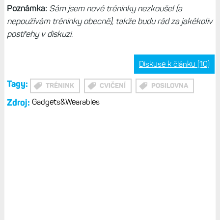
Poznámka:
Sám jsem nové tréninky nezkoušel (a
nepoužívám tréninky obecně), takže budu rád za jakékoliv
postřehy v diskuzi.
Diskuse k článku (10)
Tagy:
TRÉNINK
CVIČENÍ
POSILOVNA
Zdroj:
Gadgets&Wearables