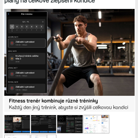
plány na celkové zlepšení kondice
Fitness trenér kombinuje různé tréninky
Každý den jiný trénink, abyste si zvýšili celkovou kondici