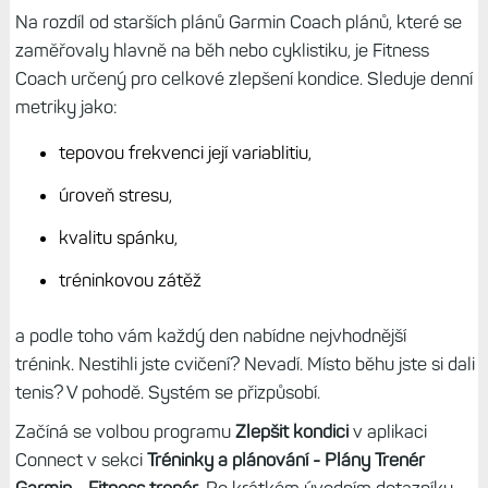
Na rozdíl od starších plánů Garmin Coach plánů, které se
zaměřovaly hlavně na běh nebo cyklistiku, je Fitness
Coach určený pro celkové zlepšení kondice. Sleduje denní
metriky jako:
tepovou frekvenci její variablitiu,
úroveň stresu,
kvalitu spánku,
tréninkovou zátěž
a podle toho vám každý den nabídne nejvhodnější
trénink. Nestihli jste cvičení? Nevadí. Místo běhu jste si dali
tenis? V pohodě. Systém se přizpůsobí.
Začíná se volbou programu
Zlepšit kondici
v aplikaci
Connect v sekci
Tréninky a plánování - Plány Trenér
Garmin - Fitness trenér
. Po krátkém úvodním dotazníku