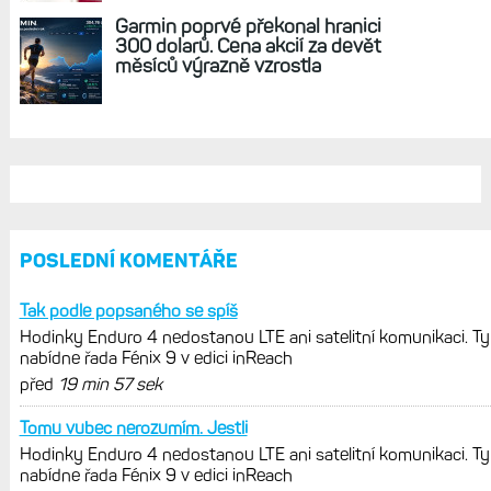
sporty. Mobil už umí zrcadlit data
cyklistiky, běhu i chůze
Zkušenosti po roce: Fénixy 8 Pro jsou
jedním slovem parádní, těžko něco
vytknout. Ale ta nositelnost
Zaměření zátěže: Hodnotí, zda je váš
trénink produktivní a jestli se nachází
v optimálních oblastech
Garmin poprvé překonal hranici
300 dolarů. Cena akcií za devět
měsíců výrazně vzrostla