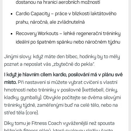
dostanou na hranici aerobních možností
Cardio Capacity – práce v blízkosti laktátového
prahu, náročná, ale zvládnutelná
Recovery Workouts – lehké regenerační tréninky
ideální po špatném spánku nebo náročném týdnu
Jinými slovy: když máte den blbec, hodinky by to měly
poznat a neposlat vás „zbytečně do pekla“.
I když je hlavním cílem kardio, posilování má v plánu své
místo.
Při nastavení si můžete vybrat cvičení s vlastní
hmotností nebo tréninky v posilovně (kettlebell, činky,
kladky, gymbally). Obvykle počítejte se dvěma silovými
tréninky týdně, zaměřenými buď na celé tělo, nebo na
střed těla (core).
Díky tomu je Fitness Coach vyváženější než spousta
běžných fitness plánů, které svalovou složku často