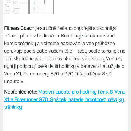
Fitness Coach
je stručně řečeno chytřejší a osobnější
trénink přímo v hodinkách. Kombinuje strukturované
kardio tréninky a volitelné posilování a vše průběžně
upravuje podle dat o vašem těle – tedy podle toho, jak na
tom skutečně jste. Tuto novinku poprvé ukázaly Venu 4,
nyní ji podporují také další hodinky v betaverzi, ať už jde o
Venu X1, Forerunnery 570 a 970 či řadu Fénix 8 vč.
Enduro 3.
Nepřehlédněte:
Masivní update pro hodinky Fénix 8, Venu
X1 a Forerunner 970. Spánek, baterie, hmotnost, návyky,
tréninky