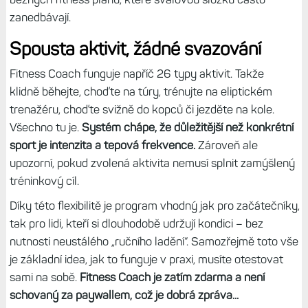
zanedbávají.
Spousta aktivit, žádné svazování
Fitness Coach funguje napříč 26 typy aktivit. Takže
klidně běhejte, choďte na túry, trénujte na eliptickém
trenažéru, choďte svižně do kopců či jezděte na kole.
Všechno tu je.
Systém chápe, že důležitější než konkrétní
sport je intenzita a tepová frekvence.
Zároveň ale
upozorní, pokud zvolená aktivita nemusí splnit zamýšlený
tréninkový cíl.
Díky této flexibilitě je program vhodný jak pro začátečníky,
tak pro lidi, kteří si dlouhodobě udržují kondici – bez
nutnosti neustálého „ručního ladění“. Samozřejmě toto vše
je základní idea, jak to funguje v praxi, musíte otestovat
sami na sobě.
Fitness Coach je zatím zdarma a není
schovaný za paywallem, což je dobrá zpráva...