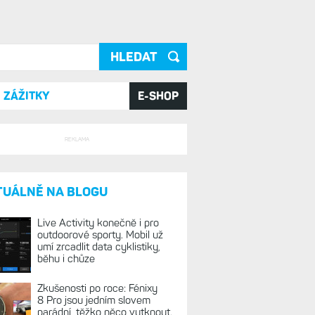
ání
ZÁŽITKY
E-SHOP
REKLAMA
TUÁLNĚ NA BLOGU
Live Activity konečně i pro
outdoorové sporty. Mobil už
umí zrcadlit data cyklistiky,
běhu i chůze
Zkušenosti po roce: Fénixy
8 Pro jsou jedním slovem
parádní, těžko něco vytknout.