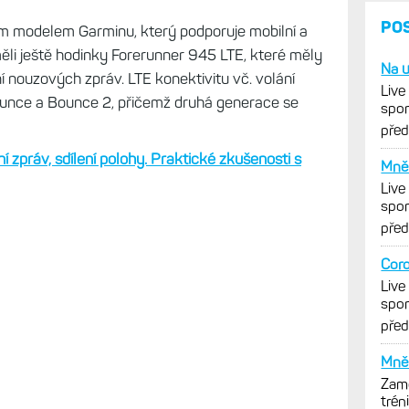
PO
ým modelem Garminu, který podporuje mobilní a
měli ještě hodinky Forerunner 945 LTE, které měly
Na u
ní nouzových zpráv. LTE konektivitu vč. volání
Live
ounce a Bounce 2, přičemž druhá generace se
spor
cykl
pře
ní zpráv, sdílení polohy. Praktické zkušenosti s
Mně 
Live
spor
cykl
pře
Coro
Live
spor
cykl
pře
Mně 
Zamě
trén