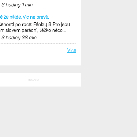
málních oblastech
d
3 hodiny 1 min
ě že nikde, víc na pravé,
enosti po roce: Fénixy 8 Pro jsou
ím slovem parádní, těžko něco
nout. Ale ta nositelnost
d
3 hodiny 38 min
Více
REKLAMA