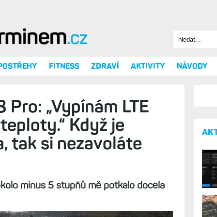
Hledat
Vyhledáv
 POSTŘEHY
FITNESS
ZDRAVÍ
AKTIVITY
NÁVODY
8 Pro: „Vypínám LTE
teploty.“ Když je
AK
, tak si nezavoláte
ě okolo minus 5 stupňů mě potkalo docela