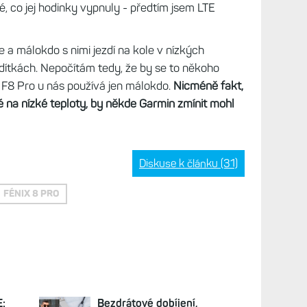
, co jej hodinky vypnuly - předtím jsem LTE
e a málokdo s nimi jezdí na kole v nízkých
ídítkách. Nepočítám tedy, že by se to někoho
a F8 Pro u nás používá jen málokdo.
Nicméně fakt,
é na nízké teploty, by někde Garmin zmínit mohl
Diskuse k článku (31)
FÉNIX 8 PRO
E:
Bezdrátové dobíjení,