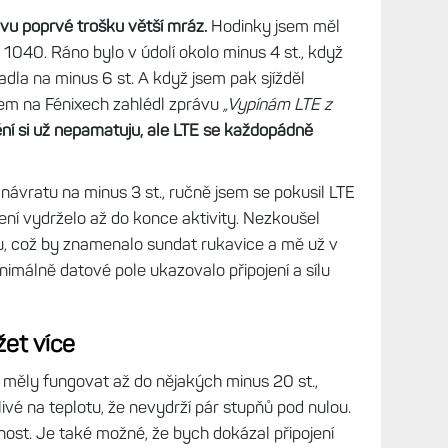
avu poprvé trošku větší mráz.
Hodinky jsem měl
 1040. Ráno bylo v údolí okolo minus 4 st., když
adla na minus 6 st. A když jsem pak sjížděl
sem na Fénixech zahlédl zprávu
„Vypínám LTE z
ní si už nepamatuju, ale LTE se každopádně
návratu na minus 3 st., ručně jsem se pokusil LTE
jení vydrželo až do konce aktivity. Nezkoušel
vu, což by znamenalo sundat rukavice a mě už v
nimálně datové pole ukazovalo připojení a sílu
et více
měly fungovat až do nějakých minus 20 st.,
tlivé na teplotu, že nevydrží pár stupňů pod nulou.
ost. Je také možné, že bych dokázal připojení