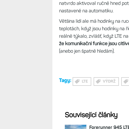
natvrdo aktivoval ručně hned poté
nastavené na automatiku.
Většina lidí ale má hodinky na ruc
teplotách, když jsou hodinky na ř
reálně týkalo, zvlášť, když LTE n
že komunikační funkce jsou citliv
(anebo jen špatně hledám).
Tagy:
LTE
VÝDRŽ
Související články
Forerunner 945 LT