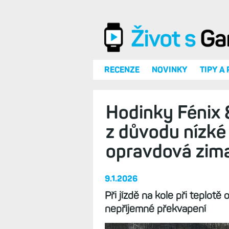
Přejít k hlavnímu obsahu
RECENZE
NOVINKY
TIPY A
Hodinky Fénix 
z důvodu nízké 
opravdová zima
9.1.2026
Při jízdě na kole při teplot
nepříjemné překvapení