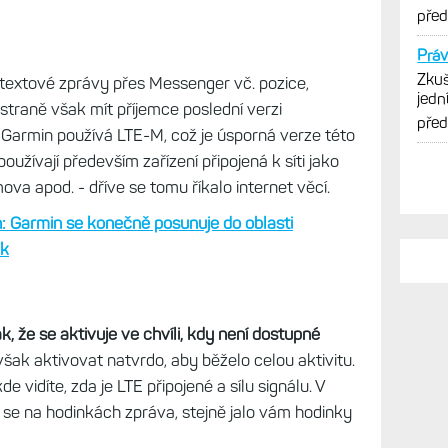
opti
pře
Práv
Zkuš
 textové zprávy přes Messenger vč. pozice,
jedn
straně však mít příjemce poslední verzi
vytk
pře
 Garmin používá LTE-M, což je úsporná verze této
užívají především zařízení připojená k síti jako
va apod. - dříve se tomu říkalo internet věcí.
 Garmin se konečně posunuje do oblasti
ek
 že se aktivuje ve chvíli, kdy není dostupné
však aktivovat natvrdo, aby běželo celou aktivitu.
e vidíte, zda je LTE připojené a sílu signálu. V
 se na hodinkách zpráva, stejně jalo vám hodinky