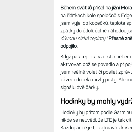
Během svátků přišel na jižní Mor
na řídítkách kole společně s Edge
jsem vyjel do kopečků, teplota sp
zpátky do údolí, úplně náhodou j
důvodu nízké teploty.“
Přesné zně
odpojilo.
Když pak teplota vzrostla během 
aktivovat, což se povedlo a připo
jsem reálně volat či posílat zprá
závěru docela mrzly prsty. Ale mi
signálu dvě čárky.
Hodinky by mohly vydrž
Hodinky by přitom podle Garminu 
nikde se neuvádí, že LTE je tak ci
Každopádně je to zajímavá zkušen