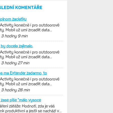
SLEDNÍ KOMENTÁŘE
plnom zaciatku
 Activity konečně i pro outdoorové
ty. Mobil už umí zrcadlit data
istiky, běhu i chůze
d
3 hodiny 9 min
by docela zajímalo,
 Activity konečně i pro outdoorové
ty. Mobil už umí zrcadlit data
istiky, běhu i chůze
d
3 hodiny 27 min
s ma Extender zadarmo, to
 Activity konečně i pro outdoorové
ty. Mobil už umí zrcadlit data
istiky, běhu i chůze
d
3 hodiny 28 min
zase píše "málo vysoce
ření zátěže: Hodnotí, zda je váš
ink produktivní a jestli se nachází v