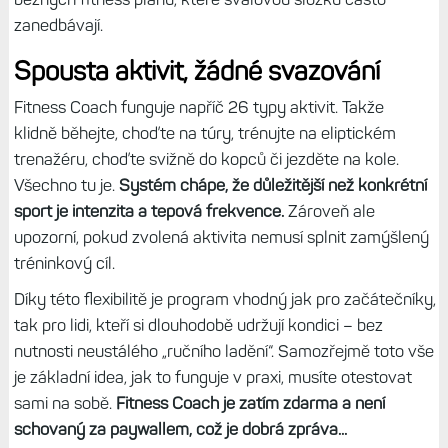
zanedbávají.
Spousta aktivit, žádné svazování
Fitness Coach funguje napříč 26 typy aktivit. Takže
klidně běhejte, choďte na túry, trénujte na eliptickém
trenažéru, choďte svižně do kopců či jezděte na kole.
Všechno tu je.
Systém chápe, že důležitější než konkrétní
sport je intenzita a tepová frekvence.
Zároveň ale
upozorní, pokud zvolená aktivita nemusí splnit zamýšlený
tréninkový cíl.
Díky této flexibilitě je program vhodný jak pro začátečníky,
tak pro lidi, kteří si dlouhodobě udržují kondici – bez
nutnosti neustálého „ručního ladění“. Samozřejmě toto vše
je základní idea, jak to funguje v praxi, musíte otestovat
sami na sobě.
Fitness Coach je zatím zdarma a není
schovaný za paywallem, což je dobrá zpráva...