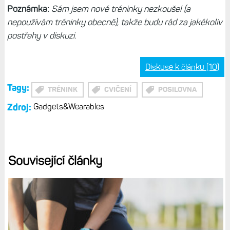
Poznámka:
Sám jsem nové tréninky nezkoušel (a
nepoužívám tréninky obecně), takže budu rád za jakékoliv
postřehy v diskuzi.
Diskuse k článku (10)
Tagy:
TRÉNINK
CVIČENÍ
POSILOVNA
Zdroj:
Gadgets&Wearables
Související články