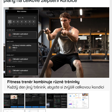
plány na celkové zlepšení kondice
Fitness trenér kombinuje různé tréninky
Každý den jiný trénink, abyste si zvýšili celkovou kondici