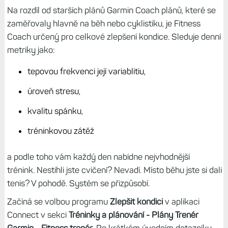
Na rozdíl od starších plánů Garmin Coach plánů, které se
zaměřovaly hlavně na běh nebo cyklistiku, je Fitness
Coach určený pro celkové zlepšení kondice. Sleduje denní
metriky jako:
tepovou frekvenci její variablitiu,
úroveň stresu,
kvalitu spánku,
tréninkovou zátěž
a podle toho vám každý den nabídne nejvhodnější
trénink. Nestihli jste cvičení? Nevadí. Místo běhu jste si dali
tenis? V pohodě. Systém se přizpůsobí.
Začíná se volbou programu
Zlepšit kondici
v aplikaci
Connect v sekci
Tréninky a plánování - Plány Trenér
Garmin - Fitness trenér
. Po krátkém úvodním dotazníku