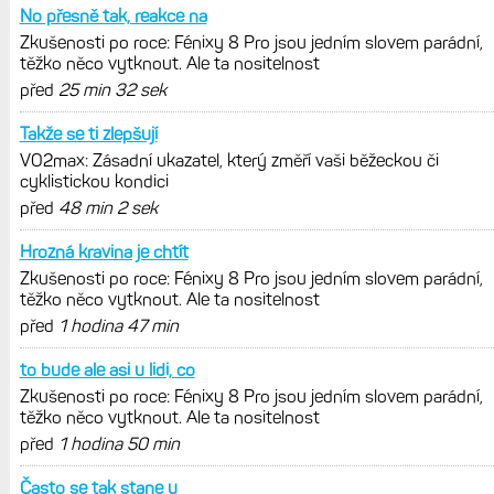
No přesně tak, reakce na
Zkušenosti po roce: Fénixy 8 Pro jsou jedním slovem parádní,
těžko něco vytknout. Ale ta nositelnost
před
25 min 32 sek
Takže se ti zlepšují
VO2max: Zásadní ukazatel, který změří vaši běžeckou či
cyklistickou kondici
před
48 min 2 sek
Hrozná kravina je chtít
Zkušenosti po roce: Fénixy 8 Pro jsou jedním slovem parádní,
těžko něco vytknout. Ale ta nositelnost
před
1 hodina 47 min
to bude ale asi u lidi, co
Zkušenosti po roce: Fénixy 8 Pro jsou jedním slovem parádní,
těžko něco vytknout. Ale ta nositelnost
před
1 hodina 50 min
Často se tak stane u