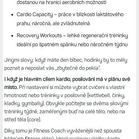
dostanou na hranici aerobních možností
Cardio Capacity – práce v blízkosti laktátového
prahu, náročná, ale zvládnutelná
Recovery Workouts – lehké regenerační tréninky
ideální po špatném spánku nebo náročném týdnu
Jinými slovy: když máte den blbec, hodinky by to měly
poznat a neposlat vás „zbytečně do pekla“.
I když je hlavním cílem kardio, posilování má v plánu své
místo.
Při nastavení si můžete vybrat cvičení s vlastní
hmotností nebo tréninky v posilovně (kettlebell, činky,
kladky, gymbally). Obvykle počítejte se dvěma silovými
tréninky týdně, zaměřenými buď na celé tělo, nebo na
střed těla (core).
Díky tomu je Fitness Coach vyváženější než spousta
běžných fitness plánů, které svalovou složku často