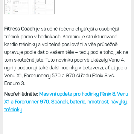
Fitness Coach
je stručně řečeno chytřejší a osobnější
trénink přímo v hodinkách. Kombinuje strukturované
kardio tréninky a volitelné posilování a vše průběžně
upravuje podle dat o vašem těle – tedy podle toho, jak na
tom skutečně jste. Tuto novinku poprvé ukázaly Venu 4,
nyní ji podporují také další hodinky v betaverzi, ať už jde o
Venu X1, Forerunnery 570 a 970 či řadu Fénix 8 vč.
Enduro 3.
Nepřehlédněte:
Masivní update pro hodinky Fénix 8, Venu
X1 a Forerunner 970. Spánek, baterie, hmotnost, návyky,
tréninky