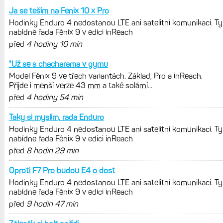
Live Activity konečně i pro outdoorové
sporty. Mobil už umí zrcadlit data
cyklistiky, běhu i chůze
Zkušenosti po roce: Fénixy 8 Pro jsou
jedním slovem parádní, těžko něco
vytknout. Ale ta nositelnost
Zaměření zátěže: Hodnotí, zda je váš
trénink produktivní a jestli se nachází
v optimálních oblastech
Garmin poprvé překonal hranici
300 dolarů. Cena akcií za devět
měsíců výrazně vzrostla