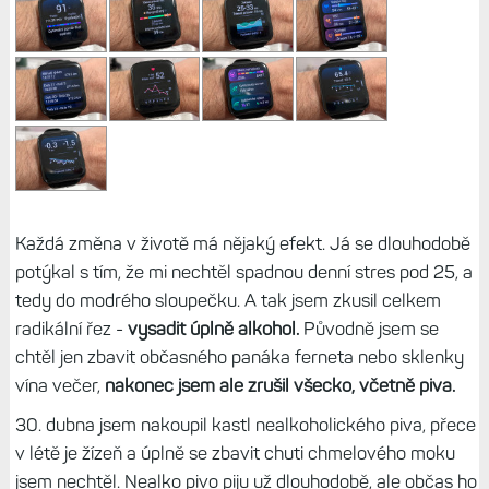
Každá změna v životě má nějaký efekt. Já se dlouhodobě
potýkal s tím, že mi nechtěl spadnou denní stres pod 25, a
tedy do modrého sloupečku. A tak jsem zkusil celkem
radikální řez -
vysadit úplně alkohol.
Původně jsem se
chtěl jen zbavit občasného panáka ferneta nebo sklenky
vína večer,
nakonec jsem ale zrušil všecko, včetně piva.
30. dubna jsem nakoupil kastl nealkoholického piva, přece
v létě je žízeň a úplně se zbavit chuti chmelového moku
jsem nechtěl. Nealko pivo piju už dlouhodobě, ale občas ho