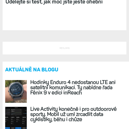
Pružnost těla se s rostoucím věkem snižuje.
Udělejte si test, jak moc jste ještě ohební