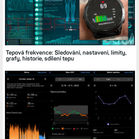
Snímek zdravotního stavu: Kompletní přehled
vašeho zdraví (tepovka, stres, okysličení krve či
VST)