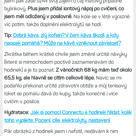
jsem pak zase oživil svůj zájem o čaj mátový případně
bylinkový.
Plus jsem přidal iontový nápoj po cvičení, co
jsem měl odložený v posilovně.
Na kole se v létě výrazně
víc potím, takže doplnění elektrolytů se hodí.
Tip:
Dobrá káva, zlý kofein? V čem káva škodí, a kdy
naopak pomáhá? Může na kávě vzniknout závislost?
Zkrátka během krátké chvíle jsem změnil určité návyky
(které si mimochodem poctivě zaznamenávám do
hodinek) a je to poznat.
Z vánočních 68 kg mám teď okolo
65,5 kg, ale hlavně se cítím celkově lépe.
Navíc se mi
podařilo překonat určité zdravotní obtíže a můj tenisový
loket se pomalu dává do kupy, takže konečně i více
cvičím v posilce.
Hydratace:
Jak si pomocí Connectu a hodinek hlídat, kolik
toho vypijete. Pocení, cíle, elektrolyty, nastavení
Pár obrázků z hodinek jsem i nafotil, nedávám k nim