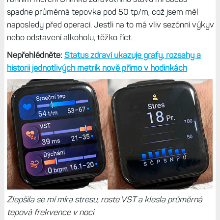
spadne průměrná tepovka pod 50 tp/m, což jsem měl
naposledy před operací. Jestli na to má vliv sezónní výkyv
nebo odstavení alkoholu, těžko říct.
Nepřehlédněte:
Status zdraví ukazuje grafy, rozsahy a
historii jednotlivých metrik nově přímo v hodinkách
Zlepšila se mí míra stresu, roste VST a klesla průměrná
tepová frekvence v noci