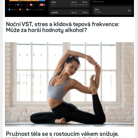
Tepová frekvence: Sledování, nastavení, limity,
grafy, historie, sdílení tepu
Noční VST, stres a klidová tepová frekvence:
Může za horší hodnoty alkohol?