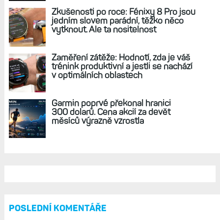
REKLAMA
AKTUÁLNĚ NA BLOGU
Hodinky Enduro 4 nedostanou LTE ani
satelitní komunikaci. Ty nabídne řada
Fénix 9 v edici inReach