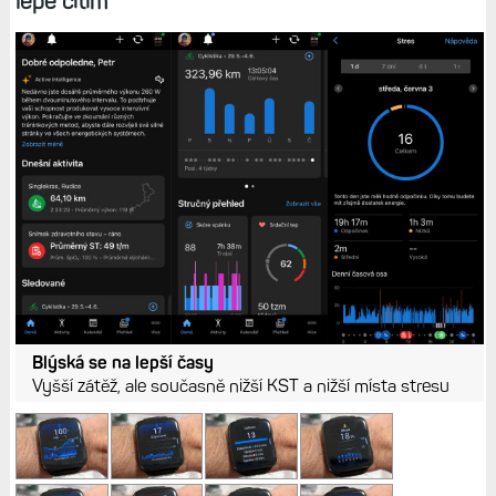
lépe cítím
Blýská se na lepší časy
Vyšší zátěž, ale současně nižší KST a nižší místa stresu