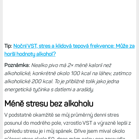
Tip:
Noční VST, stres a klidová tepová frekvence: Může za
horší hodnoty alkohol?
Poznámka:
Nealko pivo má 2× méně kalorií než
alkoholické, konkrétně okolo 100 kcal na láhev, zatímco
alkoholické 200 kcal. To je přibližně tolik jako jedna
energetická tyčinka s datlemi a arašídy.
Méně stresu bez alkoholu
V podstatně okamžitě se můj průměrný denní stres
posunul do modrého pole, vzrostlo VST a výrazně lepší z
pohledu stresu je i můj spánek. Dříve jsem míval okolo
půlnoci stres okolo 50, dnes mám celou noc zpravidla