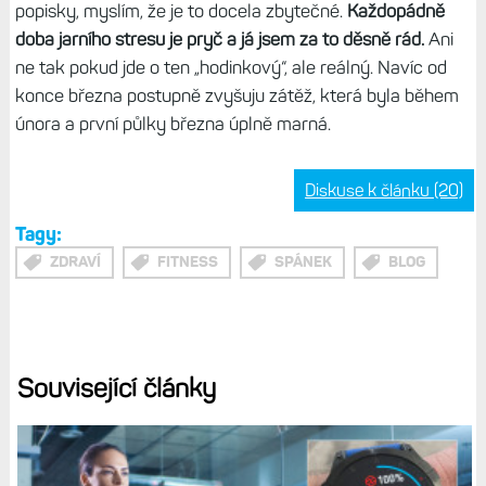
popisky, myslím, že je to docela zbytečné.
Každopádně
doba jarního stresu je pryč a já jsem za to děsně rád.
Ani
ne tak pokud jde o ten „hodinkový“, ale reálný. Navíc od
konce března postupně zvyšuju zátěž, která byla během
února a první půlky března úplně marná.
Diskuse k článku (20)
Tagy:
ZDRAVÍ
FITNESS
SPÁNEK
BLOG