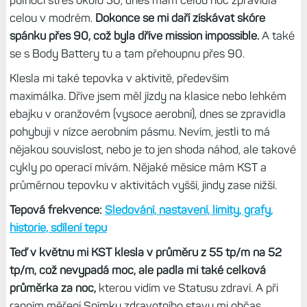
celou v modrém.
Dokonce se mi daří získávat skóre
spánku přes 90, což byla dříve mission impossible.
A také
se s Body Battery tu a tam přehoupnu přes 90.
Klesla mi také tepovka v aktivitě, především
maximálka. Dříve jsem měl jízdy na klasice nebo lehkém
ebajku v oranžovém (vysoce aerobní), dnes se zpravidla
pohybuji v nízce aerobním pásmu. Nevím, jestli to má
nějakou souvislost, nebo je to jen shoda náhod, ale takové
cykly po operací mívám. Nějaké měsíce mám KST a
průměrnou tepovku v aktivitách vyšší, jindy zase nižší.
Tepová frekvence:
Sledování, nastavení, limity, grafy,
historie, sdílení tepu
Teď v květnu mi KST klesla v průměru z 55 tp/m na 52
tp/m, což nevypadá moc, ale padla mi také celková
průměrka za noc,
kterou vidím ve Statusu zdraví. A při
ranním měření Snímku zdravotního stavu mi občas