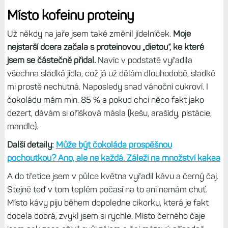
Místo kofeinu proteiny
Už někdy na jaře jsem také změnil jídelníček.
Moje
nejstarší dcera začala s proteinovou „dietou“, ke které
jsem se částečně přidal.
Navíc v podstatě vyřadila
všechna sladká jídla, což já už dělám dlouhodobě, sladké
mi prostě nechutná. Naposledy snad vánoční cukroví. I
čokoládu mám min. 85 % a pokud chci něco fakt jako
dezert, dávám si oříšková másla (kešu, arašídy, pistácie,
mandle).
Další detaily:
Může být čokoláda prospěšnou
pochoutkou? Ano, ale ne každá. Záleží na množství kakaa
A do třetice jsem v půlce května vyřadil kávu a černý čaj.
Stejně teď v tom teplém počasí na to ani nemám chuť.
Místo kávy piju během dopoledne cikorku, která je fakt
docela dobrá, zvykl jsem si rychle. Místo černého čaje