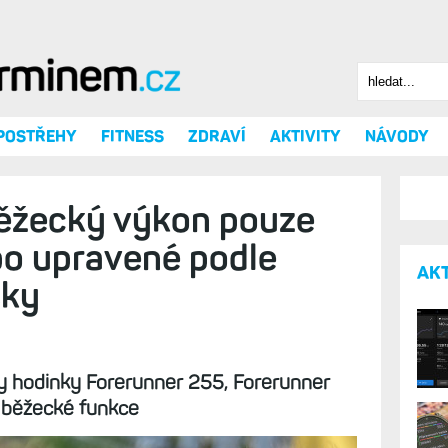
Hledat
Vyhledáv
 POSTŘEHY
FITNESS
ZDRAVÍ
AKTIVITY
NÁVODY
ěžecký výkon pouze
po upravené podle
AK
šky
ly hodinky Forerunner 255, Forerunner
é běžecké funkce