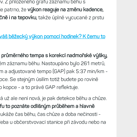
iv. Z přiloženého grafu záznamu běhu s
e patrno, že
výkon reaguje na změnu kadence,
ně i na tepovku,
takže úplně vycucané z prstu
 váš běžecký výkon pomocí hodinek? K čemu to
va průměrného tempa s korekcí nadmořské výšky,
ženém záznamu běhu. Nastoupáno bylo 261 metrů,
 a adjustované tempo (GAP) pak 5:37 min/km -
pce. Se stejným úsilím totiž budete po rovině
do kopce - a to právě GAP reflektuje.
rá už ale není nová, je pak detekce běhu a chůze.
rafu to poznáte odlišným průběhem a hlavně
ukáže čas běhu, čas chůze a doba nečinosti -
(třeba u občerstvovací stanice při závodu nebo na