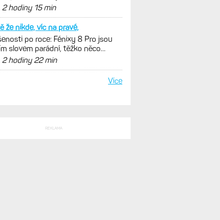
málních oblastech
d
2 hodiny 15 min
ě že nikde, víc na pravé,
enosti po roce: Fénixy 8 Pro jsou
ím slovem parádní, těžko něco
nout. Ale ta nositelnost
d
2 hodiny 22 min
Více
REKLAMA