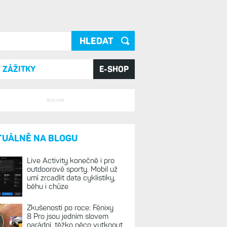
ání
ZÁŽITKY
E-SHOP
REKLAMA
TUÁLNĚ NA BLOGU
Live Activity konečně i pro
outdoorové sporty. Mobil už
umí zrcadlit data cyklistiky,
běhu i chůze
Zkušenosti po roce: Fénixy
8 Pro jsou jedním slovem
parádní, těžko něco vytknout.