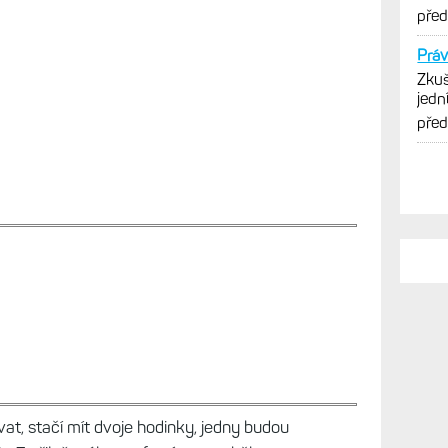
opti
pře
Práv
Zkuš
jedn
vytk
pře
at, stačí mít dvoje hodinky, jedny budou