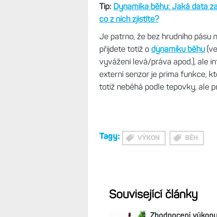
Tip:
Dynamika běhu: Jaká data 
co z nich zjistíte?
Je patrno, že bez hrudního pásu 
přijdete totiž o
dynamiku běhu
(ve
vyvážení levá/práva apod.), ale 
externí senzor je prima funkce, k
totiž neběhá podle tepovky, ale 
Tagy:
VÝKON
BĚH
Související články
Zhodnocení výkonu: