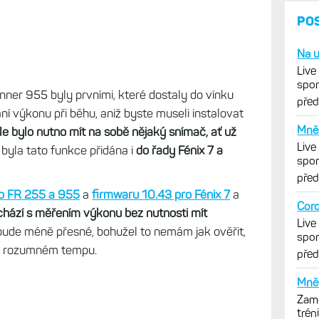
PO
Na u
Live
spor
ner 955 byly prvními, které dostaly do vínku
cykl
pře
ání výkonu při běhu, aniž byste museli instalovat
Mně 
le bylo nutno mít na sobě nějaký snímač, ať už
Live
byla tato funkce přidána i
do řady Fénix 7 a
spor
cykl
pře
ro FR 255 a 955
a
firmwaru 10.43 pro Fénix 7
a
Coro
chází s měřením výkonu bez nutnosti mít
Live
bude méně přesné, bohužel to nemám jak ověřit,
spor
m rozumném tempu.
cykl
pře
Mně 
Zamě
trén