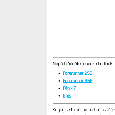
Nepřehlédněte recenze hodinek:
Forerunner 255
Forerunner 955
Fénix 7
Epix
Kdyby se to někomu chtělo zjišťov