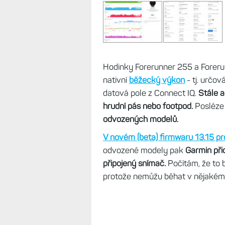
Hodinky Forerunner 255 a Forerun
nativní
běžecký výkon
- tj. určov
datová pole z Connect IQ.
Stále a
hrudní pás nebo footpod.
Posléze 
odvozených modelů.
V novém (beta) firmwaru 13.15 p
odvozené modely pak
Garmin při
připojený snímač.
Počítám, že to 
protože nemůžu běhat v nějaké