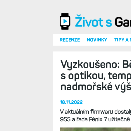
Přejít k hlavnímu obsahu
RECENZE
NOVINKY
TIPY A
Vyzkoušeno: B
s optikou, tem
nadmořské vý
18.11.2022
V aktuálním firmwaru dosta
955 a řada Fénix 7 užitečn