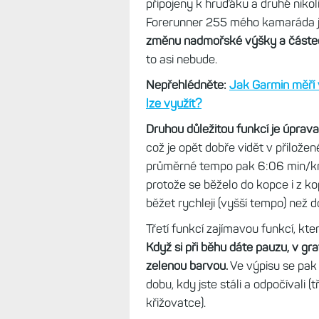
připojeny k hruďáku a druhé nikol
Forerunner 255 mého kamaráda j
změnu nadmořské výšky a částeč
to asi nebude.
Nepřehlédněte:
Jak Garmin měří
lze využít?
Druhou důležitou funkcí je úpra
což je opět dobře vidět v přilo
průměrné tempo pak 6:06 min/km
protože se běželo do kopce i z ko
běžet rychleji (vyšší tempo) než 
Třetí funkcí zajímavou funkcí, kte
Když si při běhu dáte pauzu, v g
zelenou barvou.
Ve výpisu se pak 
dobu, kdy jste stáli a odpočívali 
křižovatce).