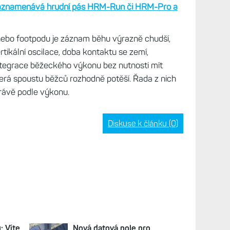
zaznamenává hrudní pás HRM-Run či HRM-Pro a
nebo footpodu je záznam běhu výrazně chudší,
rtikální oscilace, doba kontaktu se zemí,
integrace běžeckého výkonu bez nutnosti mít
terá spoustu běžců rozhodně potěší. Řada z nich
právě podle výkonu.
Diskuse k článku (0)
 Víte,
Nová datová pole pro