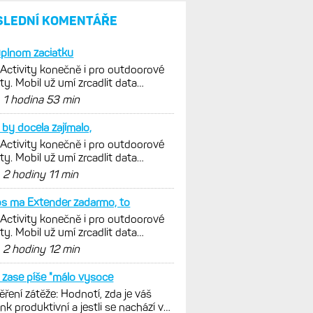
SLEDNÍ KOMENTÁŘE
plnom zaciatku
 Activity konečně i pro outdoorové
ty. Mobil už umí zrcadlit data
istiky, běhu i chůze
d
1 hodina 53 min
by docela zajímalo,
 Activity konečně i pro outdoorové
ty. Mobil už umí zrcadlit data
istiky, běhu i chůze
d
2 hodiny 11 min
s ma Extender zadarmo, to
 Activity konečně i pro outdoorové
ty. Mobil už umí zrcadlit data
istiky, běhu i chůze
d
2 hodiny 12 min
zase píše "málo vysoce
ření zátěže: Hodnotí, zda je váš
ink produktivní a jestli se nachází v