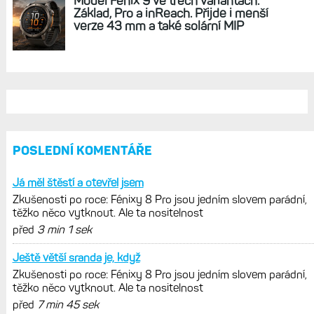
v optimálních oblastech
Garmin poprvé překonal hranici
300 dolarů. Cena akcií za devět
měsíců výrazně vzrostla
Elektrokola s motorem Bosch se
konečně mohou propojit s Garminem.
Zatím ale jen s Edge
Model Fénix 9 ve třech variantách.
Základ, Pro a inReach. Přijde i menší
verze 43 mm a také solární MIP