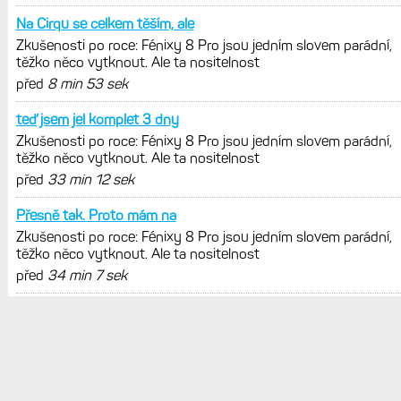
POSLEDNÍ KOMENTÁŘE
Já měl štěstí a otevřel jsem
Zkušenosti po roce: Fénixy 8 Pro jsou jedním slovem parádní,
těžko něco vytknout. Ale ta nositelnost
před
3 min 1 sek