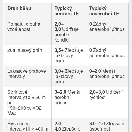
Druh běhu
Typický
Typický
aerobní TE
anaerobní TE
Pomalu, dlouhá
2,0–
0
Žádný
vzdálenost
3,0
Udržuje
anaerobní přínos
aerobní
kondici
20minutový práh
3,5+
Zlepšuje
0
Žádný
laktátový
anaerobní přínos
práh
Laktátové prahové
3,0+
Zlepšuje
0–2,0
Menší
intervaly
laktátový
anaerobní přínos
práh
Sprintové
0–2,0
Menší
2,0–3,0
Udržení
intervaly
10 × 50 m
aerobní
rychlosti
při
přínos
150–200 % VO2
Max
Rychlostní
2,0–
3,0–4,0
Zlepšuje
intervaly
10 × 400 m
4,0
Zlepšuje
úspornost