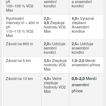
při
aerobní
a anaerobní
100–105 % VO2
kondici
kondici
Max
Rychlostní
2,0–
4,0+
Výrazné
intervaly
10 × 400 m
4,0
Zlepšuje
zlepšení
při
hodnotu VO2
Anaerobní
110–115 % VO2
Max
kondice
Max
Závod na 800 m
2,0+
Udržuje
2,5+
Udržuje
aerobní
anaerobní
kondici
kondici
Závod na 5 km
3,5+
Zlepšuje
1,0–2,0
Menší
hodnotu VO2
anaerobní přínos
Max
Menší
0,0–2,0
Závod na 10 km
4,0+
Velmi
zlepšuje
anaerobní
hodnotu VO2
přínos
Max